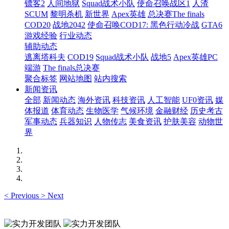
镖客2
人间地狱
Squad战术小队
使命召唤战区1
人渣
SCUM
黎明杀机
新世界
Apex英雄
总决赛The finals
COD20
战地2042
使命召唤COD17: 黑色行动冷战
GTA6
游戏经验
行业动态
辅助动态
逃离塔科夫
COD19
Squad战术小队
战地5
Apex英雄PC
端游
The finals总决赛
聚合标签
网站地图
站内搜索
新闻资讯
全部
新闻动态
海外资讯
科技资讯
人工智能
UF0资讯
媒
体报道
体育动态
生物医学
气候环境
金融财经
历史考古
军事动态
兵器知识
人物传志
美食资讯
护肤美容
动物世
界
<
Previous
>
Next