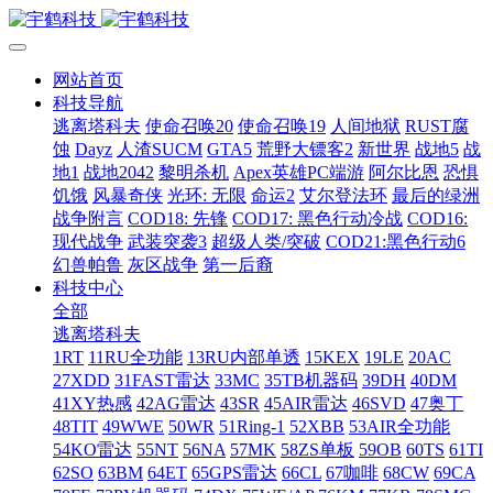
网站首页
科技导航
逃离塔科夫
使命召唤20
使命召唤19
人间地狱
RUST腐
蚀
Dayz
人渣SUCM
GTA5
荒野大镖客2
新世界
战地5
战
地1
战地2042
黎明杀机
Apex英雄PC端游
阿尔比恩
恐惧
饥饿
风暴奇侠
光环: 无限
命运2
艾尔登法环
最后的绿洲
战争附言
COD18: 先锋
COD17: 黑色行动冷战
COD16:
现代战争
武装突袭3
超级人类/突破
COD21:黑色行动6
幻兽帕鲁
灰区战争
第一后裔
科技中心
全部
逃离塔科夫
1RT
11RU全功能
13RU内部单透
15KEX
19LE
20AC
27XDD
31FAST雷达
33MC
35TB机器码
39DH
40DM
41XY热感
42AG雷达
43SR
45AIR雷达
46SVD
47奥丁
48TIT
49WWE
50WR
51Ring-1
52XBB
53AIR全功能
54KO雷达
55NT
56NA
57MK
58ZS单板
59OB
60TS
61TI
62SO
63BM
64ET
65GPS雷达
66CL
67咖啡
68CW
69CA