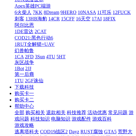
Apex英雄PC端游
6火柴人
7KK
8Dream
9HERO
10NASA
11可乐
12FUCK
刺客
13HB海豹
14CR
15CFF
16天空
17AI
18FIX
阿尔比恩
1DE雷达
2CAT
COD21:黑色行动6
1RUT全解锁+UAV
幻兽帕鲁
1CA
2FD
3Sun
4TU
5HT
灰区战争
1Bot
2JJ
第一后裔
1TU
2GF诛仙
下载科技
购买卡一
购买卡二
帮助中心
全部
购买相关
退款相关
科技推荐
活动优惠
常见问题
游
戏问题
科技知识
电脑知识
游戏配件
游戏百科
游戏攻略
逃离塔科夫
COD19战区2
Dayz
RUST腐蚀
GTA5
荒野大