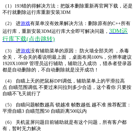
（1）193错的得解决方法：把版本删除重新再官网下载，还是
不行就删除运行库重新安装3DM
（2） 进
游戏
有菜单没有效果解决方法：删除原有的C++所有
3DM运
运行库，重新安装3DM运行库大全即可解决问题，
行库下载(点击跳转)
（3） 进
游戏
没有辅助菜单的原因： 防火墙全部关闭 ，杀毒
全关， 不会关的看说明最上面 ，桌面布局100%，分辨率建议
1920X1080P 管理员运行辅助，辅助注入成功 ，猎杀者登录器
都是自动删除的，不自动删除就是没开成功！
（4） 自瞄上天的把鼠标DPI调低，辅助菜单上的平滑拉高
点 自瞄范围调低 不要过来问拉到多少合适，这个看你 只要按
自瞄不飞天就行了
（5） 自瞄问题帧数越高 锁越准 帧数越低 越不准 推荐配置：
平滑自瞄3 自瞄范围50 自瞄距离500以内
（6） 关机蓝屏问题目前辅助就是有这个问题，所有客户都
有，暂时无力解决