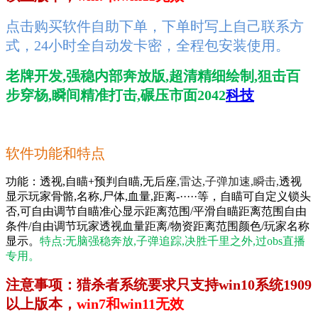
点击购买软件自助下单，下单时写上自己联系方
式，24小时全自动发卡密，全程包安装使用。
老牌开发,强稳内部奔放版,超清精细绘制,狙击百
步穿杨,瞬间精准打击,碾压市面2042
科技
软件功能和特点
功能：透视,自瞄+预判自瞄,无后座
,雷达,子弹加速,瞬击,
透视
显示玩家骨骼,名称,尸体,血量,距离-·····等，自瞄可自定义锁头
否,可自由调节自瞄准心显示距离范围/平滑自瞄距离范围自由
条件/自由调节玩家透视血量距离/物资距离范围颜色/玩家名称
显示。
特点:无脑强稳奔放,子弹追踪,决胜千里之外,
过obs直播
专用。
注意事项：猎杀者系统要求只支持win10系统1909
以上版本，
win7和win11无效