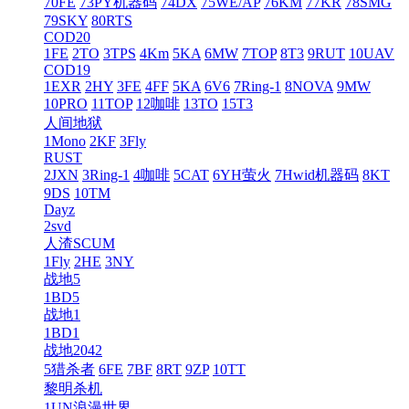
70FE
73PY机器码
74DX
75WE/AP
76KM
77KR
78SMG
79SKY
80RTS
COD20
1FE
2TO
3TPS
4Km
5KA
6MW
7TOP
8T3
9RUT
10UAV
COD19
1EXR
2HY
3FE
4FF
5KA
6V6
7Ring-1
8NOVA
9MW
10PRO
11TOP
12咖啡
13TO
15T3
人间地狱
1Mono
2KF
3Fly
RUST
2JXN
3Ring-1
4咖啡
5CAT
6YH萤火
7Hwid机器码
8KT
9DS
10TM
Dayz
2svd
人渣SCUM
1Fly
2HE
3NY
战地5
1BD5
战地1
1BD1
战地2042
5猎杀者
6FE
7BF
8RT
9ZP
10TT
黎明杀机
1UN浪漫世界