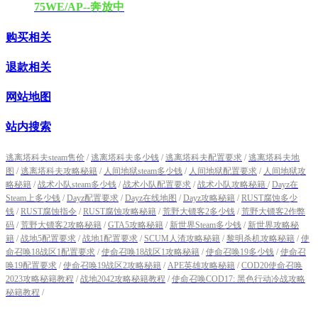
75WE/AP--奔放中
购买相关
退款相关
网站地图
站内搜索
逃离塔科夫steam售价
/
逃离塔科夫多少钱
/
逃离塔科夫配置要求
/
逃离塔科夫地
图
/
逃离塔科夫攻略秘籍
/
人间地狱steam多少钱
/
人间地狱配置要求
/
人间地狱攻
略秘籍
/
战术小队steam多少钱
/
战术小队配置要求
/
战术小队攻略秘籍
/
Dayz在
Steam上多少钱
/
Dayz配置要求
/
Dayz在线地图
/
Dayz攻略秘籍
/
RUST腐蚀多少
钱
/
RUST腐蚀指令
/
RUST腐蚀攻略秘籍
/
荒野大镖客2多少钱
/
荒野大镖客2作弊
码
/
荒野大镖客2攻略秘籍
/
GTA5攻略秘籍
/
新世界Steam多少钱
/
新世界攻略秘
籍
/
战地5配置要求
/
战地1配置要求
/
SCUM人渣攻略秘籍
/
黎明杀机攻略秘籍
/
使
命召唤18战区1配置要求
/
使命召唤18战区1攻略秘籍
/
使命召唤19多少钱
/
使命召
唤19配置要求
/
使命召唤19战区2攻略秘籍
/
APE英雄攻略秘籍
/
COD20使命召唤
2023攻略秘籍教程
/
战地2042攻略秘籍教程
/
使命召唤COD17: 黑色行动冷战攻略
秘籍教程
/