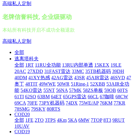
高端私人定制
老牌信誉科技, 企业级驱动
本站所有科技开启不成功全额退款
高端私人定制
全部
逃离塔科夫
全部
1RT
11RU全功能
13RU内部单透
15KEX
19LE
20AC
27XDD
31FAST雷达
33MC
35TB机器码
39DH
40DM
41XY热感
42AG雷达
43SR
45AIR雷达
46SVD
47
奥丁
48TIT
49WWE
50WR
51Ring-1
52XBB
53AIR全功
能
54KO雷达
55NT
56NA
57MK
58ZS单板
59OB
60TS
61TI
62SO
63BM
64ET
65GPS雷达
66CL
67咖啡
68CW
69CA
70FE
73PY机器码
74DX
75WE/AP
76KM
77KR
78SMG
79SKY
80RTS
COD20
全部
1FE
2TO
3TPS
4Km
5KA
6MW
7TOP
8T3
9RUT
10UAV
COD19