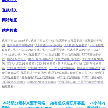
退款相关
网站地图
站内搜索
逃离塔科夫steam售价
/
逃离塔科夫多少钱
/
逃离塔科夫配置要求
/
逃离塔科夫地
图
/
逃离塔科夫攻略秘籍
/
人间地狱steam多少钱
/
人间地狱配置要求
/
人间地狱攻
略秘籍
/
战术小队steam多少钱
/
战术小队配置要求
/
战术小队攻略秘籍
/
Dayz在
Steam上多少钱
/
Dayz配置要求
/
Dayz在线地图
/
Dayz攻略秘籍
/
RUST腐蚀多少
钱
/
RUST腐蚀指令
/
RUST腐蚀攻略秘籍
/
荒野大镖客2多少钱
/
荒野大镖客2作弊
码
/
荒野大镖客2攻略秘籍
/
GTA5攻略秘籍
/
新世界Steam多少钱
/
新世界攻略秘
籍
/
战地5配置要求
/
战地1配置要求
/
SCUM人渣攻略秘籍
/
黎明杀机攻略秘籍
/
使
命召唤18战区1配置要求
/
使命召唤18战区1攻略秘籍
/
使命召唤19多少钱
/
使命召
唤19配置要求
/
使命召唤19战区2攻略秘籍
/
APE英雄攻略秘籍
/
COD20使命召唤
2023攻略秘籍教程
/
战地2042攻略秘籍教程
/
使命召唤COD17: 黑色行动冷战攻略
秘籍教程
/
本站部分素材来源于网络 如有侵权请联系客服 24小时内