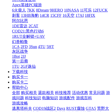
Apex英雄PC端游
6火柴人
7KK
8Dream
9HERO
10NASA
11可乐
12FUCK
刺客
13HB海豹
14CR
15CFF
16天空
17AI
18FIX
阿尔比恩
1DE雷达
2CAT
COD21:黑色行动6
1RUT全解锁+UAV
幻兽帕鲁
1CA
2FD
3Sun
4TU
5HT
灰区战争
1Bot
2JJ
第一后裔
1TU
2GF诛仙
下载科技
购买卡一
购买卡二
帮助中心
全部
购买相关
退款相关
科技推荐
活动优惠
常见问题
游
戏问题
科技知识
电脑知识
游戏配件
游戏百科
游戏攻略
逃离塔科夫
COD19战区2
Dayz
RUST腐蚀
GTA5
荒野大