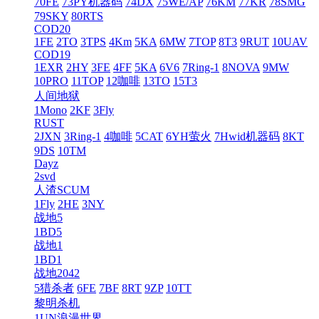
70FE
73PY机器码
74DX
75WE/AP
76KM
77KR
78SMG
79SKY
80RTS
COD20
1FE
2TO
3TPS
4Km
5KA
6MW
7TOP
8T3
9RUT
10UAV
COD19
1EXR
2HY
3FE
4FF
5KA
6V6
7Ring-1
8NOVA
9MW
10PRO
11TOP
12咖啡
13TO
15T3
人间地狱
1Mono
2KF
3Fly
RUST
2JXN
3Ring-1
4咖啡
5CAT
6YH萤火
7Hwid机器码
8KT
9DS
10TM
Dayz
2svd
人渣SCUM
1Fly
2HE
3NY
战地5
1BD5
战地1
1BD1
战地2042
5猎杀者
6FE
7BF
8RT
9ZP
10TT
黎明杀机
1UN浪漫世界