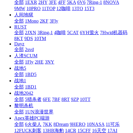
全部
1EXR
2HY
3FE
4FF
5KA
6V6
7Ring-1
8NOVA
9MW
10PRO
11TOP
12咖啡
13TO
15T3
人间地狱
全部
1Mono
2KF
3Fly
RUST
全部
2JXN
3Ring-1
4咖啡
5CAT
6YH萤火
7Hwid机器码
8KT
9DS
10TM
Dayz
全部
2svd
人渣SCUM
全部
1Fly
2HE
3NY
战地5
全部
1BD5
战地1
全部
1BD1
战地2042
全部
5猎杀者
6FE
7BF
8RT
9ZP
10TT
黎明杀机
全部
1UN浪漫世界
Apex英雄PC端游
全部
6火柴人
7KK
8Dream
9HERO
10NASA
11可乐
12FUCK刺客
13HB海豹
14CR
15CFF
16天空
17AI