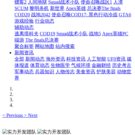
镖客2
人间地狱
Squad战术小队
使命召唤战区1
人渣
SCUM
黎明杀机
新世界
Apex英雄
总决赛The finals
COD20
战地2042
使命召唤COD17: 黑色行动冷战
GTA6
游戏经验
行业动态
辅助动态
逃离塔科夫
COD19
Squad战术小队
战地5
Apex英雄PC
端游
The finals总决赛
聚合标签
网站地图
站内搜索
新闻资讯
全部
新闻动态
海外资讯
科技资讯
人工智能
UF0资讯
媒
体报道
体育动态
生物医学
气候环境
金融财经
历史考古
军事动态
兵器知识
人物传志
美食资讯
护肤美容
动物世
界
<
Previous
>
Next