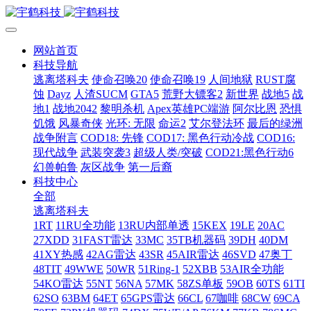
网站首页
科技导航
逃离塔科夫
使命召唤20
使命召唤19
人间地狱
RUST腐
蚀
Dayz
人渣SUCM
GTA5
荒野大镖客2
新世界
战地5
战
地1
战地2042
黎明杀机
Apex英雄PC端游
阿尔比恩
恐惧
饥饿
风暴奇侠
光环: 无限
命运2
艾尔登法环
最后的绿洲
战争附言
COD18: 先锋
COD17: 黑色行动冷战
COD16:
现代战争
武装突袭3
超级人类/突破
COD21:黑色行动6
幻兽帕鲁
灰区战争
第一后裔
科技中心
全部
逃离塔科夫
1RT
11RU全功能
13RU内部单透
15KEX
19LE
20AC
27XDD
31FAST雷达
33MC
35TB机器码
39DH
40DM
41XY热感
42AG雷达
43SR
45AIR雷达
46SVD
47奥丁
48TIT
49WWE
50WR
51Ring-1
52XBB
53AIR全功能
54KO雷达
55NT
56NA
57MK
58ZS单板
59OB
60TS
61TI
62SO
63BM
64ET
65GPS雷达
66CL
67咖啡
68CW
69CA