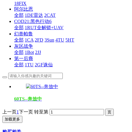
18FIX
阿尔比恩
全部
1DE雷达
2CAT
COD21:黑色行动6
全部
1RUT全解锁+UAV
幻兽帕鲁
全部
1CA
2FD
3Sun
4TU
5HT
灰区战争
全部
1Bot
2JJ
第一后裔
全部
1TU
2GF诛仙
60TS--奔放中
上一页
1
下一页
转至第
加载更多
购买相关