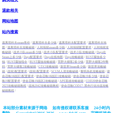
退款相关
网站地图
站内搜索
逃离塔科夫steam售价
/
逃离塔科夫多少钱
/
逃离塔科夫配置要求
/
逃离塔科夫地
图
/
逃离塔科夫攻略秘籍
/
人间地狱steam多少钱
/
人间地狱配置要求
/
人间地狱攻
略秘籍
/
战术小队steam多少钱
/
战术小队配置要求
/
战术小队攻略秘籍
/
Dayz在
Steam上多少钱
/
Dayz配置要求
/
Dayz在线地图
/
Dayz攻略秘籍
/
RUST腐蚀多少
钱
/
RUST腐蚀指令
/
RUST腐蚀攻略秘籍
/
荒野大镖客2多少钱
/
荒野大镖客2作弊
码
/
荒野大镖客2攻略秘籍
/
GTA5攻略秘籍
/
新世界Steam多少钱
/
新世界攻略秘
籍
/
战地5配置要求
/
战地1配置要求
/
SCUM人渣攻略秘籍
/
黎明杀机攻略秘籍
/
使
命召唤18战区1配置要求
/
使命召唤18战区1攻略秘籍
/
使命召唤19多少钱
/
使命召
唤19配置要求
/
使命召唤19战区2攻略秘籍
/
APE英雄攻略秘籍
/
COD20使命召唤
2023攻略秘籍教程
/
战地2042攻略秘籍教程
/
使命召唤COD17: 黑色行动冷战攻略
秘籍教程
/
本站部分素材来源于网络 如有侵权请联系客服 24小时内