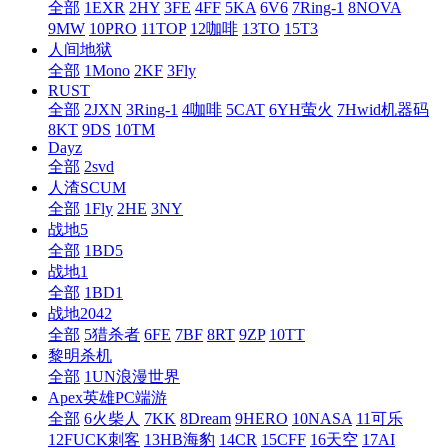
全部
1EXR
2HY
3FE
4FF
5KA
6V6
7Ring-1
8NOVA
9MW
10PRO
11TOP
12咖啡
13TO
15T3
人间地狱
全部
1Mono
2KF
3Fly
RUST
全部
2JXN
3Ring-1
4咖啡
5CAT
6YH萤火
7Hwid机器码
8KT
9DS
10TM
Dayz
全部
2svd
人渣SCUM
全部
1Fly
2HE
3NY
战地5
全部
1BD5
战地1
全部
1BD1
战地2042
全部
5猎杀者
6FE
7BF
8RT
9ZP
10TT
黎明杀机
全部
1UN浪漫世界
Apex英雄PC端游
全部
6火柴人
7KK
8Dream
9HERO
10NASA
11可乐
12FUCK刺客
13HB海豹
14CR
15CFF
16天空
17AI