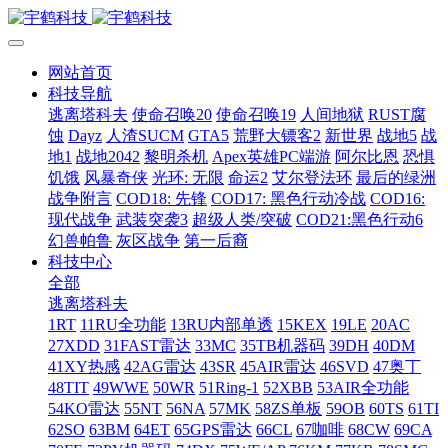
网站首页
科技导航
逃离塔科夫
使命召唤20
使命召唤19
人间地狱
RUST腐
蚀
Dayz
人渣SUCM
GTA5
荒野大镖客2
新世界
战地5
战
地1
战地2042
黎明杀机
Apex英雄PC端游
阿尔比恩
恐惧
饥饿
风暴奇侠
光环: 无限
命运2
艾尔登法环
最后的绿洲
战争附言
COD18: 先锋
COD17: 黑色行动冷战
COD16:
现代战争
武装突袭3
超级人类/突破
COD21:黑色行动6
幻兽帕鲁
灰区战争
第一后裔
科技中心
全部
逃离塔科夫
1RT
11RU全功能
13RU内部单透
15KEX
19LE
20AC
27XDD
31FAST雷达
33MC
35TB机器码
39DH
40DM
41XY热感
42AG雷达
43SR
45AIR雷达
46SVD
47奥丁
48TIT
49WWE
50WR
51Ring-1
52XBB
53AIR全功能
54KO雷达
55NT
56NA
57MK
58ZS单板
59OB
60TS
61TI
62SO
63BM
64ET
65GPS雷达
66CL
67咖啡
68CW
69CA