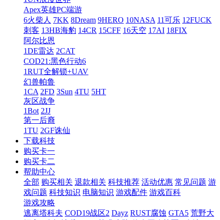
Apex英雄PC端游
6火柴人
7KK
8Dream
9HERO
10NASA
11可乐
12FUCK
刺客
13HB海豹
14CR
15CFF
16天空
17AI
18FIX
阿尔比恩
1DE雷达
2CAT
COD21:黑色行动6
1RUT全解锁+UAV
幻兽帕鲁
1CA
2FD
3Sun
4TU
5HT
灰区战争
1Bot
2JJ
第一后裔
1TU
2GF诛仙
下载科技
购买卡一
购买卡二
帮助中心
全部
购买相关
退款相关
科技推荐
活动优惠
常见问题
游
戏问题
科技知识
电脑知识
游戏配件
游戏百科
游戏攻略
逃离塔科夫
COD19战区2
Dayz
RUST腐蚀
GTA5
荒野大