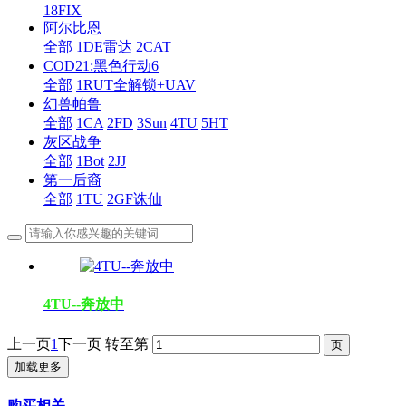
18FIX
阿尔比恩
全部
1DE雷达
2CAT
COD21:黑色行动6
全部
1RUT全解锁+UAV
幻兽帕鲁
全部
1CA
2FD
3Sun
4TU
5HT
灰区战争
全部
1Bot
2JJ
第一后裔
全部
1TU
2GF诛仙
4TU--奔放中
上一页
1
下一页
转至第
加载更多
购买相关