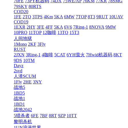
70FE
73PY机器码
74DX
75WE/AP
76KM
77KR
78SMG
79SKY
80RTS
COD20
1FE
2TO
3TPS
4Km
5KA
6MW
7TOP
8T3
9RUT
10UAV
COD19
1EXR
2HY
3FE
4FF
5KA
6V6
7Ring-1
8NOVA
9MW
10PRO
11TOP
12咖啡
13TO
15T3
人间地狱
1Mono
2KF
3Fly
RUST
2JXN
3Ring-1
4咖啡
5CAT
6YH萤火
7Hwid机器码
8KT
9DS
10TM
Dayz
2svd
人渣SCUM
1Fly
2HE
3NY
战地5
1BD5
战地1
1BD1
战地2042
5猎杀者
6FE
7BF
8RT
9ZP
10TT
黎明杀机
1UN浪漫世界