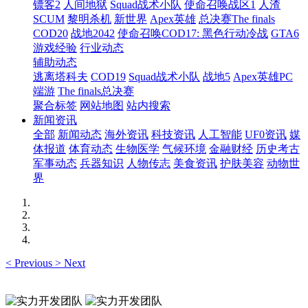
镖客2
人间地狱
Squad战术小队
使命召唤战区1
人渣
SCUM
黎明杀机
新世界
Apex英雄
总决赛The finals
COD20
战地2042
使命召唤COD17: 黑色行动冷战
GTA6
游戏经验
行业动态
辅助动态
逃离塔科夫
COD19
Squad战术小队
战地5
Apex英雄PC
端游
The finals总决赛
聚合标签
网站地图
站内搜索
新闻资讯
全部
新闻动态
海外资讯
科技资讯
人工智能
UF0资讯
媒
体报道
体育动态
生物医学
气候环境
金融财经
历史考古
军事动态
兵器知识
人物传志
美食资讯
护肤美容
动物世
界
<
Previous
>
Next