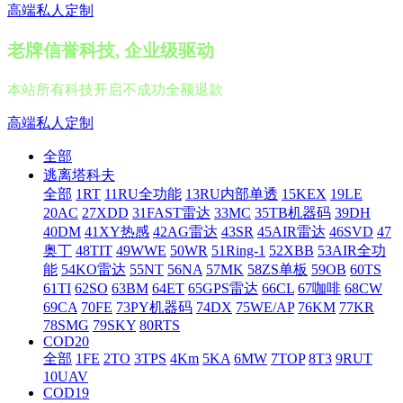
高端私人定制
老牌信誉科技, 企业级驱动
本站所有科技开启不成功全额退款
高端私人定制
全部
逃离塔科夫
全部
1RT
11RU全功能
13RU内部单透
15KEX
19LE
20AC
27XDD
31FAST雷达
33MC
35TB机器码
39DH
40DM
41XY热感
42AG雷达
43SR
45AIR雷达
46SVD
47
奥丁
48TIT
49WWE
50WR
51Ring-1
52XBB
53AIR全功
能
54KO雷达
55NT
56NA
57MK
58ZS单板
59OB
60TS
61TI
62SO
63BM
64ET
65GPS雷达
66CL
67咖啡
68CW
69CA
70FE
73PY机器码
74DX
75WE/AP
76KM
77KR
78SMG
79SKY
80RTS
COD20
全部
1FE
2TO
3TPS
4Km
5KA
6MW
7TOP
8T3
9RUT
10UAV
COD19