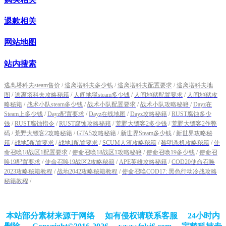
退款相关
网站地图
站内搜索
逃离塔科夫steam售价
/
逃离塔科夫多少钱
/
逃离塔科夫配置要求
/
逃离塔科夫地
图
/
逃离塔科夫攻略秘籍
/
人间地狱steam多少钱
/
人间地狱配置要求
/
人间地狱攻
略秘籍
/
战术小队steam多少钱
/
战术小队配置要求
/
战术小队攻略秘籍
/
Dayz在
Steam上多少钱
/
Dayz配置要求
/
Dayz在线地图
/
Dayz攻略秘籍
/
RUST腐蚀多少
钱
/
RUST腐蚀指令
/
RUST腐蚀攻略秘籍
/
荒野大镖客2多少钱
/
荒野大镖客2作弊
码
/
荒野大镖客2攻略秘籍
/
GTA5攻略秘籍
/
新世界Steam多少钱
/
新世界攻略秘
籍
/
战地5配置要求
/
战地1配置要求
/
SCUM人渣攻略秘籍
/
黎明杀机攻略秘籍
/
使
命召唤18战区1配置要求
/
使命召唤18战区1攻略秘籍
/
使命召唤19多少钱
/
使命召
唤19配置要求
/
使命召唤19战区2攻略秘籍
/
APE英雄攻略秘籍
/
COD20使命召唤
2023攻略秘籍教程
/
战地2042攻略秘籍教程
/
使命召唤COD17: 黑色行动冷战攻略
秘籍教程
/
本站部分素材来源于网络 如有侵权请联系客服 24小时内