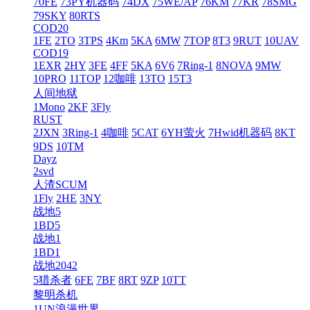
70FE
73PY机器码
74DX
75WE/AP
76KM
77KR
78SMG
79SKY
80RTS
COD20
1FE
2TO
3TPS
4Km
5KA
6MW
7TOP
8T3
9RUT
10UAV
COD19
1EXR
2HY
3FE
4FF
5KA
6V6
7Ring-1
8NOVA
9MW
10PRO
11TOP
12咖啡
13TO
15T3
人间地狱
1Mono
2KF
3Fly
RUST
2JXN
3Ring-1
4咖啡
5CAT
6YH萤火
7Hwid机器码
8KT
9DS
10TM
Dayz
2svd
人渣SCUM
1Fly
2HE
3NY
战地5
1BD5
战地1
1BD1
战地2042
5猎杀者
6FE
7BF
8RT
9ZP
10TT
黎明杀机
1UN浪漫世界