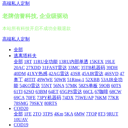
高端私人定制
老牌信誉科技, 企业级驱动
本站所有科技开启不成功全额退款
高端私人定制
全部
逃离塔科夫
全部
1RT
11RU全功能
13RU内部单透
15KEX
19LE
20AC
27XDD
31FAST雷达
33MC
35TB机器码
39DH
40DM
41XY热感
42AG雷达
43SR
45AIR雷达
46SVD
47
奥丁
48TIT
49WWE
50WR
51Ring-1
52XBB
53AIR全功
能
54KO雷达
55NT
56NA
57MK
58ZS单板
59OB
60TS
61TI
62SO
63BM
64ET
65GPS雷达
66CL
67咖啡
68CW
69CA
70FE
73PY机器码
74DX
75WE/AP
76KM
77KR
78SMG
79SKY
80RTS
COD20
全部
1FE
2TO
3TPS
4Km
5KA
6MW
7TOP
8T3
9RUT
10UAV
COD19