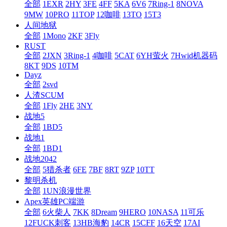
全部
1EXR
2HY
3FE
4FF
5KA
6V6
7Ring-1
8NOVA
9MW
10PRO
11TOP
12咖啡
13TO
15T3
人间地狱
全部
1Mono
2KF
3Fly
RUST
全部
2JXN
3Ring-1
4咖啡
5CAT
6YH萤火
7Hwid机器码
8KT
9DS
10TM
Dayz
全部
2svd
人渣SCUM
全部
1Fly
2HE
3NY
战地5
全部
1BD5
战地1
全部
1BD1
战地2042
全部
5猎杀者
6FE
7BF
8RT
9ZP
10TT
黎明杀机
全部
1UN浪漫世界
Apex英雄PC端游
全部
6火柴人
7KK
8Dream
9HERO
10NASA
11可乐
12FUCK刺客
13HB海豹
14CR
15CFF
16天空
17AI