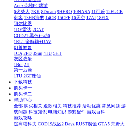
Apex英雄PC端游
6火柴人
7KK
8Dream
9HERO
10NASA
11可乐
12FUCK
刺客
13HB海豹
14CR
15CFF
16天空
17AI
18FIX
阿尔比恩
1DE雷达
2CAT
COD21:黑色行动6
1RUT全解锁+UAV
幻兽帕鲁
1CA
2FD
3Sun
4TU
5HT
灰区战争
1Bot
2JJ
第一后裔
1TU
2GF诛仙
下载科技
购买卡一
购买卡二
帮助中心
全部
购买相关
退款相关
科技推荐
活动优惠
常见问题
游
戏问题
科技知识
电脑知识
游戏配件
游戏百科
游戏攻略
逃离塔科夫
COD19战区2
Dayz
RUST腐蚀
GTA5
荒野大