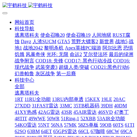
网站首页
科技导航
逃离塔科夫
使命召唤20
使命召唤19
人间地狱
RUST腐
蚀
Dayz
人渣SUCM
GTA5
荒野大镖客2
新世界
战地5
战
地1
战地2042
黎明杀机
Apex英雄PC端游
阿尔比恩
恐惧
饥饿
风暴奇侠
光环: 无限
命运2
艾尔登法环
最后的绿洲
战争附言
COD18: 先锋
COD17: 黑色行动冷战
COD16:
现代战争
武装突袭3
超级人类/突破
COD21:黑色行动6
幻兽帕鲁
灰区战争
第一后裔
科技中心
全部
逃离塔科夫
1RT
11RU全功能
13RU内部单透
15KEX
19LE
20AC
27XDD
31FAST雷达
33MC
35TB机器码
39DH
40DM
41XY热感
42AG雷达
43SR
45AIR雷达
46SVD
47奥丁
48TIT
49WWE
50WR
51Ring-1
52XBB
53AIR全功能
54KO雷达
55NT
56NA
57MK
58ZS单板
59OB
60TS
61TI
62SO
63BM
64ET
65GPS雷达
66CL
67咖啡
68CW
69CA