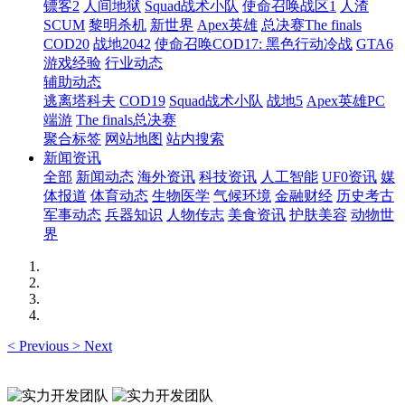
镖客2
人间地狱
Squad战术小队
使命召唤战区1
人渣
SCUM
黎明杀机
新世界
Apex英雄
总决赛The finals
COD20
战地2042
使命召唤COD17: 黑色行动冷战
GTA6
游戏经验
行业动态
辅助动态
逃离塔科夫
COD19
Squad战术小队
战地5
Apex英雄PC
端游
The finals总决赛
聚合标签
网站地图
站内搜索
新闻资讯
全部
新闻动态
海外资讯
科技资讯
人工智能
UF0资讯
媒
体报道
体育动态
生物医学
气候环境
金融财经
历史考古
军事动态
兵器知识
人物传志
美食资讯
护肤美容
动物世
界
<
Previous
>
Next