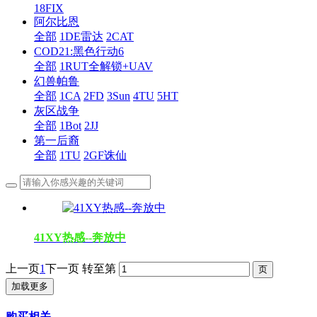
18FIX
阿尔比恩
全部
1DE雷达
2CAT
COD21:黑色行动6
全部
1RUT全解锁+UAV
幻兽帕鲁
全部
1CA
2FD
3Sun
4TU
5HT
灰区战争
全部
1Bot
2JJ
第一后裔
全部
1TU
2GF诛仙
41XY热感--奔放中
上一页
1
下一页
转至第
加载更多
购买相关