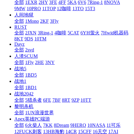
全部
1EXR
2HY
3FE
4FF
5KA
6V6
7Ring-1
8NOVA
9MW
10PRO
11TOP
12咖啡
13TO
15T3
人间地狱
全部
1Mono
2KF
3Fly
RUST
全部
2JXN
3Ring-1
4咖啡
5CAT
6YH萤火
7Hwid机器码
8KT
9DS
10TM
Dayz
全部
2svd
人渣SCUM
全部
1Fly
2HE
3NY
战地5
全部
1BD5
战地1
全部
1BD1
战地2042
全部
5猎杀者
6FE
7BF
8RT
9ZP
10TT
黎明杀机
全部
1UN浪漫世界
Apex英雄PC端游
全部
6火柴人
7KK
8Dream
9HERO
10NASA
11可乐
12FUCK刺客
13HB海豹
14CR
15CFF
16天空
17AI