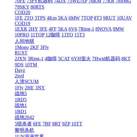
70FE
73PY机器码
74DX
75WE/AP
76KM
77KR
78SMG
79SKY
80RTS
COD20
1FE
2TO
3TPS
4Km
5KA
6MW
7TOP
8T3
9RUT
10UAV
COD19
1EXR
2HY
3FE
4FF
5KA
6V6
7Ring-1
8NOVA
9MW
10PRO
11TOP
12咖啡
13TO
15T3
人间地狱
1Mono
2KF
3Fly
RUST
2JXN
3Ring-1
4咖啡
5CAT
6YH萤火
7Hwid机器码
8KT
9DS
10TM
Dayz
2svd
人渣SCUM
1Fly
2HE
3NY
战地5
1BD5
战地1
1BD1
战地2042
5猎杀者
6FE
7BF
8RT
9ZP
10TT
黎明杀机
1UN浪漫世界