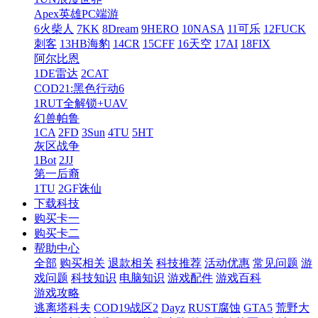
Apex英雄PC端游
6火柴人
7KK
8Dream
9HERO
10NASA
11可乐
12FUCK
刺客
13HB海豹
14CR
15CFF
16天空
17AI
18FIX
阿尔比恩
1DE雷达
2CAT
COD21:黑色行动6
1RUT全解锁+UAV
幻兽帕鲁
1CA
2FD
3Sun
4TU
5HT
灰区战争
1Bot
2JJ
第一后裔
1TU
2GF诛仙
下载科技
购买卡一
购买卡二
帮助中心
全部
购买相关
退款相关
科技推荐
活动优惠
常见问题
游
戏问题
科技知识
电脑知识
游戏配件
游戏百科
游戏攻略
逃离塔科夫
COD19战区2
Dayz
RUST腐蚀
GTA5
荒野大