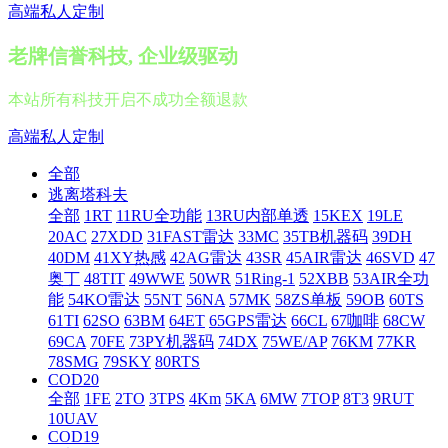
高端私人定制
老牌信誉科技, 企业级驱动
本站所有科技开启不成功全额退款
高端私人定制
全部
逃离塔科夫
全部
1RT
11RU全功能
13RU内部单透
15KEX
19LE
20AC
27XDD
31FAST雷达
33MC
35TB机器码
39DH
40DM
41XY热感
42AG雷达
43SR
45AIR雷达
46SVD
47
奥丁
48TIT
49WWE
50WR
51Ring-1
52XBB
53AIR全功
能
54KO雷达
55NT
56NA
57MK
58ZS单板
59OB
60TS
61TI
62SO
63BM
64ET
65GPS雷达
66CL
67咖啡
68CW
69CA
70FE
73PY机器码
74DX
75WE/AP
76KM
77KR
78SMG
79SKY
80RTS
COD20
全部
1FE
2TO
3TPS
4Km
5KA
6MW
7TOP
8T3
9RUT
10UAV
COD19