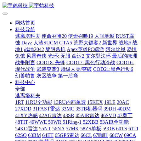
网站首页
科技导航
逃离塔科夫
使命召唤20
使命召唤19
人间地狱
RUST腐
蚀
Dayz
人渣SUCM
GTA5
荒野大镖客2
新世界
战地5
战
地1
战地2042
黎明杀机
Apex英雄PC端游
阿尔比恩
恐惧
饥饿
风暴奇侠
光环: 无限
命运2
艾尔登法环
最后的绿洲
战争附言
COD18: 先锋
COD17: 黑色行动冷战
COD16:
现代战争
武装突袭3
超级人类/突破
COD21:黑色行动6
幻兽帕鲁
灰区战争
第一后裔
科技中心
全部
逃离塔科夫
1RT
11RU全功能
13RU内部单透
15KEX
19LE
20AC
27XDD
31FAST雷达
33MC
35TB机器码
39DH
40DM
41XY热感
42AG雷达
43SR
45AIR雷达
46SVD
47奥丁
48TIT
49WWE
50WR
51Ring-1
52XBB
53AIR全功能
54KO雷达
55NT
56NA
57MK
58ZS单板
59OB
60TS
61TI
62SO
63BM
64ET
65GPS雷达
66CL
67咖啡
68CW
69CA