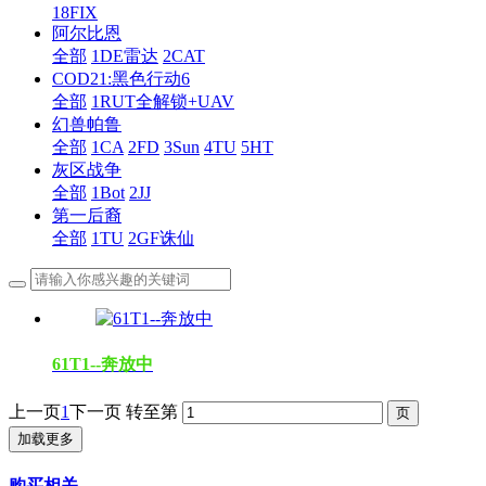
18FIX
阿尔比恩
全部
1DE雷达
2CAT
COD21:黑色行动6
全部
1RUT全解锁+UAV
幻兽帕鲁
全部
1CA
2FD
3Sun
4TU
5HT
灰区战争
全部
1Bot
2JJ
第一后裔
全部
1TU
2GF诛仙
61T1--奔放中
上一页
1
下一页
转至第
加载更多
购买相关