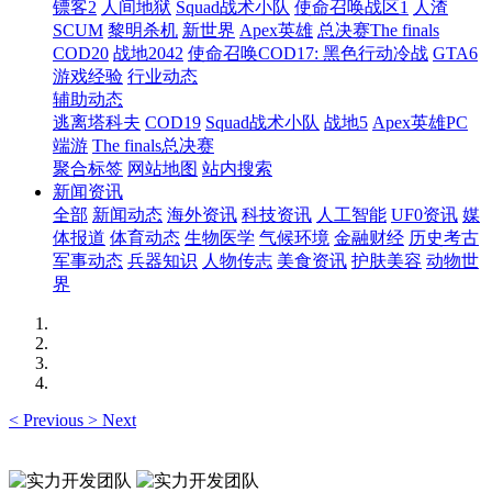
镖客2
人间地狱
Squad战术小队
使命召唤战区1
人渣
SCUM
黎明杀机
新世界
Apex英雄
总决赛The finals
COD20
战地2042
使命召唤COD17: 黑色行动冷战
GTA6
游戏经验
行业动态
辅助动态
逃离塔科夫
COD19
Squad战术小队
战地5
Apex英雄PC
端游
The finals总决赛
聚合标签
网站地图
站内搜索
新闻资讯
全部
新闻动态
海外资讯
科技资讯
人工智能
UF0资讯
媒
体报道
体育动态
生物医学
气候环境
金融财经
历史考古
军事动态
兵器知识
人物传志
美食资讯
护肤美容
动物世
界
<
Previous
>
Next