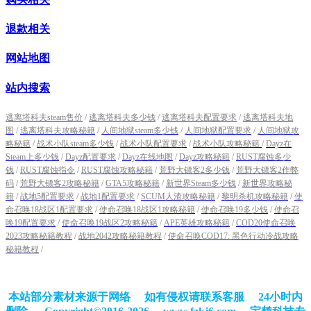
退款相关
网站地图
站内搜索
逃离塔科夫steam售价
/
逃离塔科夫多少钱
/
逃离塔科夫配置要求
/
逃离塔科夫地
图
/
逃离塔科夫攻略秘籍
/
人间地狱steam多少钱
/
人间地狱配置要求
/
人间地狱攻
略秘籍
/
战术小队steam多少钱
/
战术小队配置要求
/
战术小队攻略秘籍
/
Dayz在
Steam上多少钱
/
Dayz配置要求
/
Dayz在线地图
/
Dayz攻略秘籍
/
RUST腐蚀多少
钱
/
RUST腐蚀指令
/
RUST腐蚀攻略秘籍
/
荒野大镖客2多少钱
/
荒野大镖客2作弊
码
/
荒野大镖客2攻略秘籍
/
GTA5攻略秘籍
/
新世界Steam多少钱
/
新世界攻略秘
籍
/
战地5配置要求
/
战地1配置要求
/
SCUM人渣攻略秘籍
/
黎明杀机攻略秘籍
/
使
命召唤18战区1配置要求
/
使命召唤18战区1攻略秘籍
/
使命召唤19多少钱
/
使命召
唤19配置要求
/
使命召唤19战区2攻略秘籍
/
APE英雄攻略秘籍
/
COD20使命召唤
2023攻略秘籍教程
/
战地2042攻略秘籍教程
/
使命召唤COD17: 黑色行动冷战攻略
秘籍教程
/
本站部分素材来源于网络 如有侵权请联系客服 24小时内