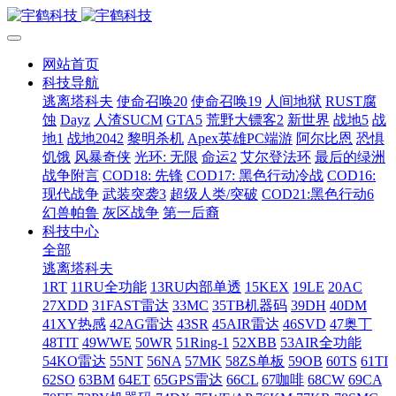
网站首页
科技导航
逃离塔科夫
使命召唤20
使命召唤19
人间地狱
RUST腐
蚀
Dayz
人渣SUCM
GTA5
荒野大镖客2
新世界
战地5
战
地1
战地2042
黎明杀机
Apex英雄PC端游
阿尔比恩
恐惧
饥饿
风暴奇侠
光环: 无限
命运2
艾尔登法环
最后的绿洲
战争附言
COD18: 先锋
COD17: 黑色行动冷战
COD16:
现代战争
武装突袭3
超级人类/突破
COD21:黑色行动6
幻兽帕鲁
灰区战争
第一后裔
科技中心
全部
逃离塔科夫
1RT
11RU全功能
13RU内部单透
15KEX
19LE
20AC
27XDD
31FAST雷达
33MC
35TB机器码
39DH
40DM
41XY热感
42AG雷达
43SR
45AIR雷达
46SVD
47奥丁
48TIT
49WWE
50WR
51Ring-1
52XBB
53AIR全功能
54KO雷达
55NT
56NA
57MK
58ZS单板
59OB
60TS
61TI
62SO
63BM
64ET
65GPS雷达
66CL
67咖啡
68CW
69CA