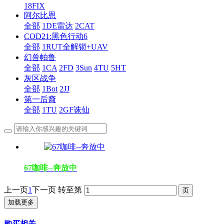
18FIX
阿尔比恩
全部
1DE雷达
2CAT
COD21:黑色行动6
全部
1RUT全解锁+UAV
幻兽帕鲁
全部
1CA
2FD
3Sun
4TU
5HT
灰区战争
全部
1Bot
2JJ
第一后裔
全部
1TU
2GF诛仙
67咖啡--奔放中
上一页
1
下一页
转至第
加载更多
购买相关