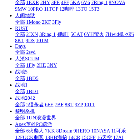
全部
1EXR
2HY
3FE
4FF
5KA
6V6
7Ring-1
8NOVA
9MW
10PRO
11TOP
12咖啡
13TO
15T3
人间地狱
全部
1Mono
2KF
3Fly
RUST
全部
2JXN
3Ring-1
4咖啡
5CAT
6YH萤火
7Hwid机器码
8KT
9DS
10TM
Dayz
全部
2svd
人渣SCUM
全部
1Fly
2HE
3NY
战地5
全部
1BD5
战地1
全部
1BD1
战地2042
全部
5猎杀者
6FE
7BF
8RT
9ZP
10TT
黎明杀机
全部
1UN浪漫世界
Apex英雄PC端游
全部
6火柴人
7KK
8Dream
9HERO
10NASA
11可乐
12FUCK刺客
13HB海豹
14CR
15CFF
16天空
17AI