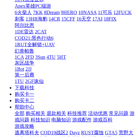
Apex英雄PC端游
6火柴人
7KK
8Dream
9HERO
10NASA
11可乐
12FUCK
刺客
13HB海豹
14CR
15CFF
16天空
17AI
18FIX
阿尔比恩
1DE雷达
2CAT
COD21:黑色行动6
1RUT全解锁+UAV
幻兽帕鲁
1CA
2FD
3Sun
4TU
5HT
灰区战争
1Bot
2JJ
第一后裔
1TU
2GF诛仙
下载科技
购买卡一
购买卡二
帮助中心
全部
购买相关
退款相关
科技推荐
活动优惠
常见问题
游
戏问题
科技知识
电脑知识
游戏配件
游戏百科
游戏攻略
逃离塔科夫
COD19战区2
Dayz
RUST腐蚀
GTA5
荒野大