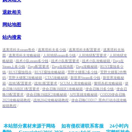
退款相关
网站地图
站内搜索
逃离塔科夫steam售价
/
逃离塔科夫多少钱
/
逃离塔科夫配置要求
/
逃离塔科夫地
图
/
逃离塔科夫攻略秘籍
/
人间地狱steam多少钱
/
人间地狱配置要求
/
人间地狱攻
略秘籍
/
战术小队steam多少钱
/
战术小队配置要求
/
战术小队攻略秘籍
/
Dayz在
Steam上多少钱
/
Dayz配置要求
/
Dayz在线地图
/
Dayz攻略秘籍
/
RUST腐蚀多少
钱
/
RUST腐蚀指令
/
RUST腐蚀攻略秘籍
/
荒野大镖客2多少钱
/
荒野大镖客2作弊
码
/
荒野大镖客2攻略秘籍
/
GTA5攻略秘籍
/
新世界Steam多少钱
/
新世界攻略秘
籍
/
战地5配置要求
/
战地1配置要求
/
SCUM人渣攻略秘籍
/
黎明杀机攻略秘籍
/
使
命召唤18战区1配置要求
/
使命召唤18战区1攻略秘籍
/
使命召唤19多少钱
/
使命召
唤19配置要求
/
使命召唤19战区2攻略秘籍
/
APE英雄攻略秘籍
/
COD20使命召唤
2023攻略秘籍教程
/
战地2042攻略秘籍教程
/
使命召唤COD17: 黑色行动冷战攻略
秘籍教程
/
本站部分素材来源于网络 如有侵权请联系客服 24小时内