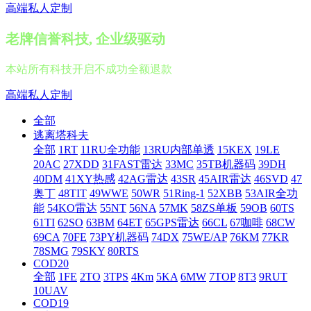
高端私人定制
老牌信誉科技, 企业级驱动
本站所有科技开启不成功全额退款
高端私人定制
全部
逃离塔科夫
全部
1RT
11RU全功能
13RU内部单透
15KEX
19LE
20AC
27XDD
31FAST雷达
33MC
35TB机器码
39DH
40DM
41XY热感
42AG雷达
43SR
45AIR雷达
46SVD
47
奥丁
48TIT
49WWE
50WR
51Ring-1
52XBB
53AIR全功
能
54KO雷达
55NT
56NA
57MK
58ZS单板
59OB
60TS
61TI
62SO
63BM
64ET
65GPS雷达
66CL
67咖啡
68CW
69CA
70FE
73PY机器码
74DX
75WE/AP
76KM
77KR
78SMG
79SKY
80RTS
COD20
全部
1FE
2TO
3TPS
4Km
5KA
6MW
7TOP
8T3
9RUT
10UAV
COD19