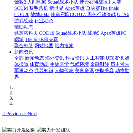
镖客2
人间地狱
Squad战术小队
使命召唤战区1
人渣
SCUM
黎明杀机
新世界
Apex英雄
总决赛The finals
COD20
战地2042
使命召唤COD17: 黑色行动冷战
GTA6
游戏经验
行业动态
辅助动态
逃离塔科夫
COD19
Squad战术小队
战地5
Apex英雄PC
端游
The finals总决赛
聚合标签
网站地图
站内搜索
新闻资讯
全部
新闻动态
海外资讯
科技资讯
人工智能
UF0资讯
媒
体报道
体育动态
生物医学
气候环境
金融财经
历史考古
军事动态
兵器知识
人物传志
美食资讯
护肤美容
动物世
界
<
Previous
>
Next