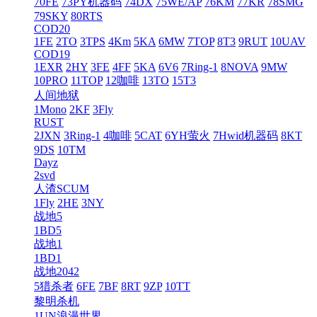
70FE
73PY机器码
74DX
75WE/AP
76KM
77KR
78SMG
79SKY
80RTS
COD20
1FE
2TO
3TPS
4Km
5KA
6MW
7TOP
8T3
9RUT
10UAV
COD19
1EXR
2HY
3FE
4FF
5KA
6V6
7Ring-1
8NOVA
9MW
10PRO
11TOP
12咖啡
13TO
15T3
人间地狱
1Mono
2KF
3Fly
RUST
2JXN
3Ring-1
4咖啡
5CAT
6YH萤火
7Hwid机器码
8KT
9DS
10TM
Dayz
2svd
人渣SCUM
1Fly
2HE
3NY
战地5
1BD5
战地1
1BD1
战地2042
5猎杀者
6FE
7BF
8RT
9ZP
10TT
黎明杀机
1UN浪漫世界