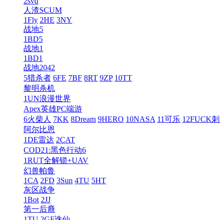
2svd
人渣SCUM
1Fly
2HE
3NY
战地5
1BD5
战地1
1BD1
战地2042
5猎杀者
6FE
7BF
8RT
9ZP
10TT
黎明杀机
1UN浪漫世界
Apex英雄PC端游
6火柴人
7KK
8Dream
9HERO
10NASA
11可乐
12FUCK
阿尔比恩
1DE雷达
2CAT
COD21:黑色行动6
1RUT全解锁+UAV
幻兽帕鲁
1CA
2FD
3Sun
4TU
5HT
灰区战争
1Bot
2JJ
第一后裔
1TU
2GF诛仙