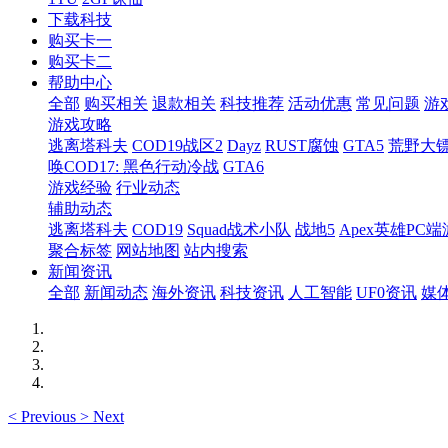
下载科技
购买卡一
购买卡二
帮助中心
全部
购买相关
退款相关
科技推荐
活动优惠
常见问题
游
游戏攻略
逃离塔科夫
COD19战区2
Dayz
RUST腐蚀
GTA5
荒野大镖
唤COD17: 黑色行动冷战
GTA6
游戏经验
行业动态
辅助动态
逃离塔科夫
COD19
Squad战术小队
战地5
Apex英雄PC端
聚合标签
网站地图
站内搜索
新闻资讯
全部
新闻动态
海外资讯
科技资讯
人工智能
UF0资讯
媒
<
Previous
>
Next