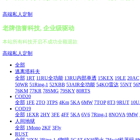
高端私人定制
老牌信誉科技, 企业级驱动
本站所有科技开启不成功全额退款
高端私人定制
全部
逃离塔科夫
全部
1RT
11RU全功能
13RU内部单透
15KEX
19LE
20AC
50WR
51Ring-1
52XBB
53AIR全功能
54KO雷达
55NT
56
76KM
77KR
78SMG
79SKY
80RTS
COD20
全部
1FE
2TO
3TPS
4Km
5KA
6MW
7TOP
8T3
9RUT
10U
COD19
全部
1EXR
2HY
3FE
4FF
5KA
6V6
7Ring-1
8NOVA
9MW
人间地狱
全部
1Mono
2KF
3Fly
RUST
全部
2JXN
3Ring-1
4咖啡
5CAT
6YH萤火
7Hwid机器码
8