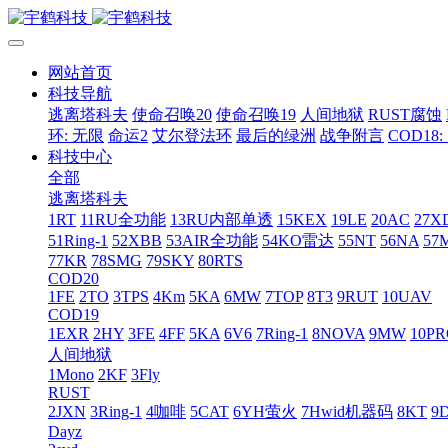
网站首页
科技导航
逃离塔科夫
使命召唤20
使命召唤19
人间地狱
RUST腐蚀
环: 无限
命运2
艾尔登法环
最后的绿洲
战争附言
COD18
科技中心
全部
逃离塔科夫
1RT
11RU全功能
13RU内部单透
15KEX
19LE
20AC
27X
51Ring-1
52XBB
53AIR全功能
54KO雷达
55NT
56NA
57
77KR
78SMG
79SKY
80RTS
COD20
1FE
2TO
3TPS
4Km
5KA
6MW
7TOP
8T3
9RUT
10UAV
COD19
1EXR
2HY
3FE
4FF
5KA
6V6
7Ring-1
8NOVA
9MW
10P
人间地狱
1Mono
2KF
3Fly
RUST
2JXN
3Ring-1
4咖啡
5CAT
6YH萤火
7Hwid机器码
8KT
9
Dayz