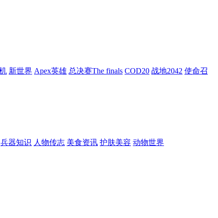
机
新世界
Apex英雄
总决赛The finals
COD20
战地2042
使命召
兵器知识
人物传志
美食资讯
护肤美容
动物世界