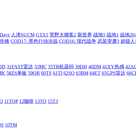
Dayz
人渣SUCM
GTA5
荒野大镖客2
新世界
战地5
战地1
战地20
: 先锋
COD17: 黑色行动冷战
COD16: 现代战争
武装突袭3
超级人
DD
31FAST雷达
33MC
35TB机器码
39DH
40DM
41XY热感
42
MK
58ZS单板
59OB
60TS
61TI
62SO
63BM
64ET
65GPS雷达
66C
RO
11TOP
12咖啡
13TO
15T3
DS
10TM