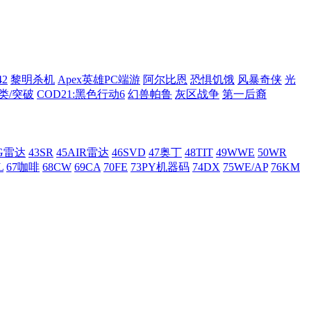
42
黎明杀机
Apex英雄PC端游
阿尔比恩
恐惧饥饿
风暴奇侠
光
类/突破
COD21:黑色行动6
幻兽帕鲁
灰区战争
第一后裔
AG雷达
43SR
45AIR雷达
46SVD
47奥丁
48TIT
49WWE
50WR
L
67咖啡
68CW
69CA
70FE
73PY机器码
74DX
75WE/AP
76KM