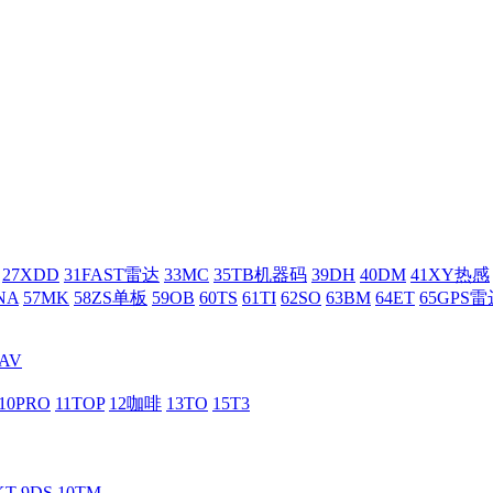
27XDD
31FAST雷达
33MC
35TB机器码
39DH
40DM
41XY热感
NA
57MK
58ZS单板
59OB
60TS
61TI
62SO
63BM
64ET
65GPS雷
AV
10PRO
11TOP
12咖啡
13TO
15T3
KT
9DS
10TM