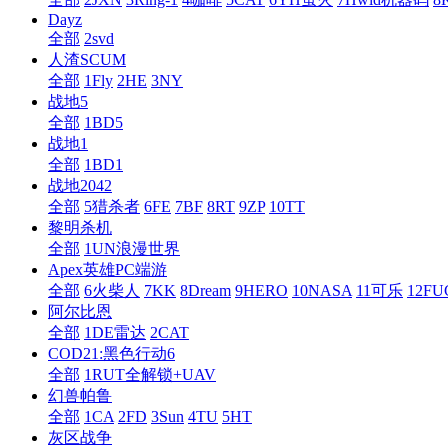
Dayz
全部
2svd
人渣SCUM
全部
1Fly
2HE
3NY
战地5
全部
1BD5
战地1
全部
1BD1
战地2042
全部
5猎杀者
6FE
7BF
8RT
9ZP
10TT
黎明杀机
全部
1UN浪漫世界
Apex英雄PC端游
全部
6火柴人
7KK
8Dream
9HERO
10NASA
11可乐
12F
阿尔比恩
全部
1DE雷达
2CAT
COD21:黑色行动6
全部
1RUT全解锁+UAV
幻兽帕鲁
全部
1CA
2FD
3Sun
4TU
5HT
灰区战争