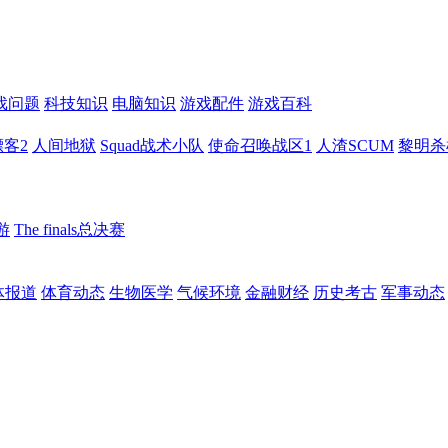
戏问题
科技知识
电脑知识
游戏配件
游戏百科
客2
人间地狱
Squad战术小队
使命召唤战区1
人渣SCUM
黎明杀
游
The finals总决赛
体报道
体育动态
生物医学
气候环境
金融财经
历史考古
军事动态