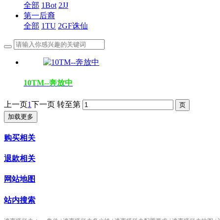
全部
1Bot
2JJ
第一后裔
全部
1TU
2GF诛仙
10TM--奔放中
上一页
1
下一页
转至第
加载更多
购买相关
退款相关
网站地图
站内搜索