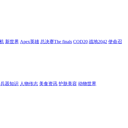
机
新世界
Apex英雄
总决赛The finals
COD20
战地2042
使命召
兵器知识
人物传志
美食资讯
护肤美容
动物世界