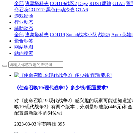
全部
逃离塔科夫
COD19战区2
Dayz
RUST腐蚀
GTA5
荒
命召唤COD17: 黑色行动冷战
GTA6
游戏经验
行业动态
辅助动态
全部
逃离塔科夫
COD19
Squad战术小队
战地5
Apex英雄
聚合标签
网站地图
站内搜索
《使命召唤19:现代战争2》多少钱?配置要求?
对《使命召唤19:现代战争2》感兴趣的玩家可能想知道
唤19:现代战争2》有两个版本，分别是标准版(446元)和金库
配置最新版本的64位wi
2023-03-03
宇鹤科技
395