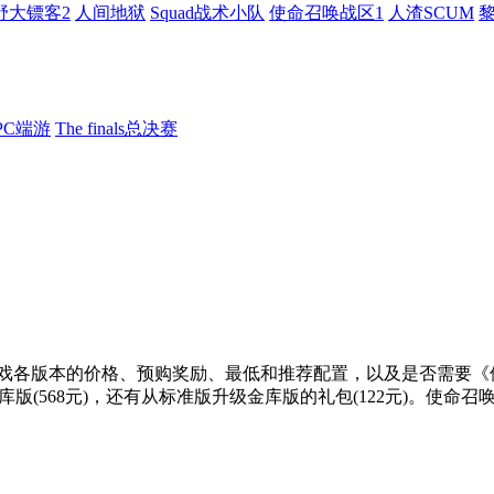
野大镖客2
人间地狱
Squad战术小队
使命召唤战区1
人渣SCUM
PC端游
The finals总决赛
游戏各版本的价格、预购奖励、最低和推荐配置，以及是否需要《使
版(568元)，还有从标准版升级金库版的礼包(122元)。使命召唤19最