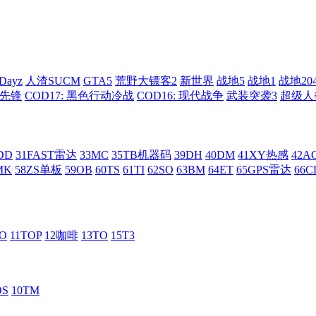
Dayz
人渣SUCM
GTA5
荒野大镖客2
新世界
战地5
战地1
战地20
: 先锋
COD17: 黑色行动冷战
COD16: 现代战争
武装突袭3
超级人
DD
31FAST雷达
33MC
35TB机器码
39DH
40DM
41XY热感
42
MK
58ZS单板
59OB
60TS
61TI
62SO
63BM
64ET
65GPS雷达
66C
RO
11TOP
12咖啡
13TO
15T3
DS
10TM