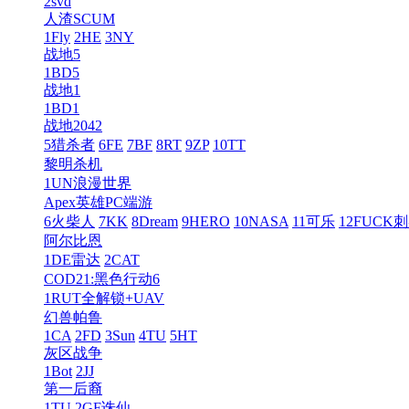
2svd
人渣SCUM
1Fly
2HE
3NY
战地5
1BD5
战地1
1BD1
战地2042
5猎杀者
6FE
7BF
8RT
9ZP
10TT
黎明杀机
1UN浪漫世界
Apex英雄PC端游
6火柴人
7KK
8Dream
9HERO
10NASA
11可乐
12FUCK
阿尔比恩
1DE雷达
2CAT
COD21:黑色行动6
1RUT全解锁+UAV
幻兽帕鲁
1CA
2FD
3Sun
4TU
5HT
灰区战争
1Bot
2JJ
第一后裔
1TU
2GF诛仙