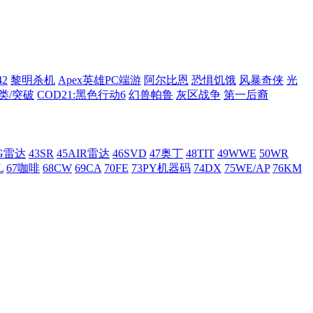
42
黎明杀机
Apex英雄PC端游
阿尔比恩
恐惧饥饿
风暴奇侠
光
类/突破
COD21:黑色行动6
幻兽帕鲁
灰区战争
第一后裔
AG雷达
43SR
45AIR雷达
46SVD
47奥丁
48TIT
49WWE
50WR
L
67咖啡
68CW
69CA
70FE
73PY机器码
74DX
75WE/AP
76KM