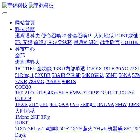
网站首页
科技导航
逃离塔科夫
使命召唤20
使命召唤19
人间地狱
RUST腐蚀
环: 无限
命运2
艾尔登法环
最后的绿洲
战争附言
COD18
科技中心
全部
逃离塔科夫
1RT
11RU全功能
13RU内部单透
15KEX
19LE
20AC
27X
51Ring-1
52XBB
53AIR全功能
54KO雷达
55NT
56NA
57
77KR
78SMG
79SKY
80RTS
COD20
1FE
2TO
3TPS
4Km
5KA
6MW
7TOP
8T3
9RUT
10UAV
COD19
1EXR
2HY
3FE
4FF
5KA
6V6
7Ring-1
8NOVA
9MW
10P
人间地狱
1Mono
2KF
3Fly
RUST
2JXN
3Ring-1
4咖啡
5CAT
6YH萤火
7Hwid机器码
8KT
9
Dayz