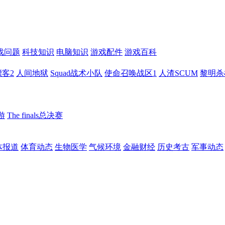
戏问题
科技知识
电脑知识
游戏配件
游戏百科
客2
人间地狱
Squad战术小队
使命召唤战区1
人渣SCUM
黎明杀
游
The finals总决赛
体报道
体育动态
生物医学
气候环境
金融财经
历史考古
军事动态