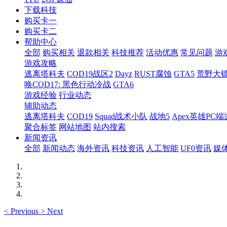
下载科技
购买卡一
购买卡二
帮助中心
全部
购买相关
退款相关
科技推荐
活动优惠
常见问题
游
游戏攻略
逃离塔科夫
COD19战区2
Dayz
RUST腐蚀
GTA5
荒野大镖
唤COD17: 黑色行动冷战
GTA6
游戏经验
行业动态
辅助动态
逃离塔科夫
COD19
Squad战术小队
战地5
Apex英雄PC端
聚合标签
网站地图
站内搜索
新闻资讯
全部
新闻动态
海外资讯
科技资讯
人工智能
UF0资讯
媒
<
Previous
>
Next