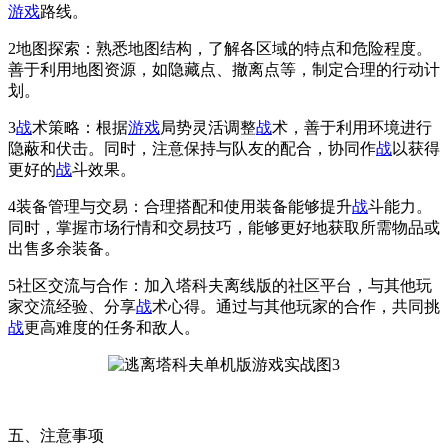
游戏
路线。
2地图探索：熟悉地图结构，了解各区域的特点和危险程度。
善于利用地图资源，如隐藏点、撤离点等，制定合理的行动计
划。
3
战
术策略：根据
游戏
局势灵活调整
战
术，善于利用环境进行
隐蔽和伏击。同时，注意保持与队友的配合，协同作
战
以获得
更好的
战
斗效果。
4装备管理与交易：合理搭配和使用装备能够提升
战
斗能力。
同时，掌握市场行情和交易技巧，能够更好地获取所需物品或
出售多余装备。
5社区交流与合作：加入塔科夫离线版的社区平台，与其他玩
家交流经验、分享
战
术心得。通过与其他玩家的合作，共同挑
战
更高难度的任务和敌人。
五、注意事项