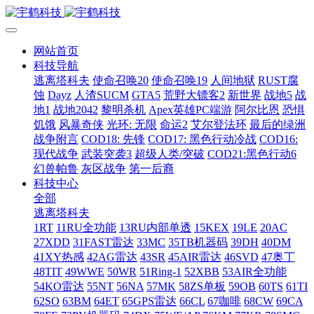
网站首页
科技导航
逃离塔科夫
使命召唤20
使命召唤19
人间地狱
RUST腐
蚀
Dayz
人渣SUCM
GTA5
荒野大镖客2
新世界
战地5
战
地1
战地2042
黎明杀机
Apex英雄PC端游
阿尔比恩
恐惧
饥饿
风暴奇侠
光环: 无限
命运2
艾尔登法环
最后的绿洲
战争附言
COD18: 先锋
COD17: 黑色行动冷战
COD16:
现代战争
武装突袭3
超级人类/突破
COD21:黑色行动6
幻兽帕鲁
灰区战争
第一后裔
科技中心
全部
逃离塔科夫
1RT
11RU全功能
13RU内部单透
15KEX
19LE
20AC
27XDD
31FAST雷达
33MC
35TB机器码
39DH
40DM
41XY热感
42AG雷达
43SR
45AIR雷达
46SVD
47奥丁
48TIT
49WWE
50WR
51Ring-1
52XBB
53AIR全功能
54KO雷达
55NT
56NA
57MK
58ZS单板
59OB
60TS
61TI
62SO
63BM
64ET
65GPS雷达
66CL
67咖啡
68CW
69CA