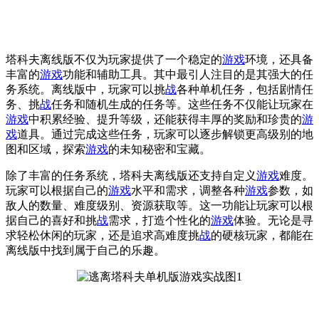
塔科夫离线版不仅为玩家提供了一个稳定的
游戏
环境，还具备
丰富的
游戏
功能和辅助工具。其中最引人注目的是其强大的任
务系统。离线版中，玩家可以挑
战
各种单机任务，包括剧情任
务、挑
战
任务和随机生成的任务等。这些任务不仅能让玩家在
游戏
中积累经验、提升等级，还能获得丰厚的奖励和珍贵的
游
戏
道具。通过完成这些任务，玩家可以逐步解锁更高级别的地
图和区域，探索
游戏
的未知秘密和宝藏。
除了丰富的任务系统，塔科夫离线版还支持自定义
游戏
难度。
玩家可以根据自己的
游戏
水平和需求，调整各种
游戏
参数，如
敌人的数量、难度级别、资源获取等。这一功能让玩家可以根
据自己的喜好和挑
战
需求，打造个性化的
游戏
体验。无论是寻
求轻松休闲的玩家，还是追求高难度挑
战
的硬核玩家，都能在
离线版中找到属于自己的乐趣。