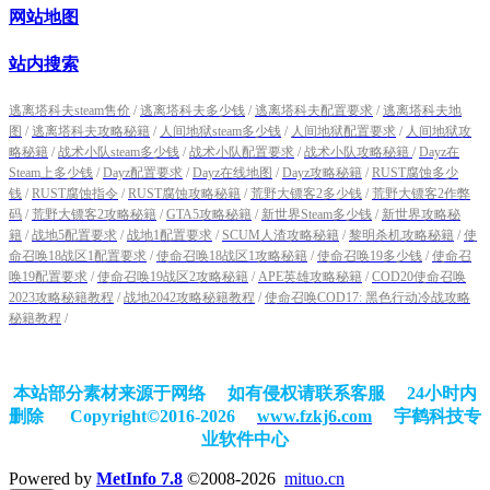
网站地图
站内搜索
逃离塔科夫steam售价
/
逃离塔科夫多少钱
/
逃离塔科夫配置要求
/
逃离塔科夫地
图
/
逃离塔科夫攻略秘籍
/
人间地狱steam多少钱
/
人间地狱配置要求
/
人间地狱攻
略秘籍
/
战术小队steam多少钱
/
战术小队配置要求
/
战术小队攻略秘籍
/
Dayz在
Steam上多少钱
/
Dayz配置要求
/
Dayz在线地图
/
Dayz攻略秘籍
/
RUST腐蚀多少
钱
/
RUST腐蚀指令
/
RUST腐蚀攻略秘籍
/
荒野大镖客2多少钱
/
荒野大镖客2作弊
码
/
荒野大镖客2攻略秘籍
/
GTA5攻略秘籍
/
新世界Steam多少钱
/
新世界攻略秘
籍
/
战地5配置要求
/
战地1配置要求
/
SCUM人渣攻略秘籍
/
黎明杀机攻略秘籍
/
使
命召唤18战区1配置要求
/
使命召唤18战区1攻略秘籍
/
使命召唤19多少钱
/
使命召
唤19配置要求
/
使命召唤19战区2攻略秘籍
/
APE英雄攻略秘籍
/
COD20使命召唤
2023攻略秘籍教程
/
战地2042攻略秘籍教程
/
使命召唤COD17: 黑色行动冷战攻略
秘籍教程
/
本站部分素材来源于网络 如有侵权请联系客服 24小时内
删除
Copyright©2016-2026
www.fzkj6.com
宇鹤科技专
业软件中心
Powered by
MetInfo 7.8
©2008-2026
mituo.cn