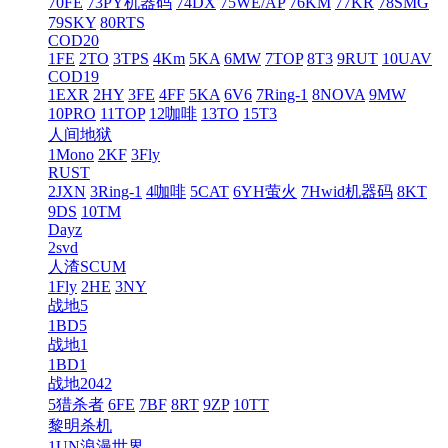
70FE
73PY机器码
74DX
75WE/AP
76KM
77KR
78SMG
79SKY
80RTS
COD20
1FE
2TO
3TPS
4Km
5KA
6MW
7TOP
8T3
9RUT
10UAV
COD19
1EXR
2HY
3FE
4FF
5KA
6V6
7Ring-1
8NOVA
9MW
10PRO
11TOP
12咖啡
13TO
15T3
人间地狱
1Mono
2KF
3Fly
RUST
2JXN
3Ring-1
4咖啡
5CAT
6YH萤火
7Hwid机器码
8KT
9DS
10TM
Dayz
2svd
人渣SCUM
1Fly
2HE
3NY
战地5
1BD5
战地1
1BD1
战地2042
5猎杀者
6FE
7BF
8RT
9ZP
10TT
黎明杀机
1UN浪漫世界