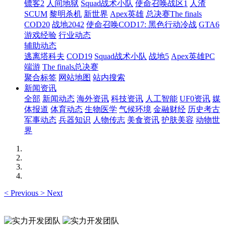
镖客2
人间地狱
Squad战术小队
使命召唤战区1
人渣
SCUM
黎明杀机
新世界
Apex英雄
总决赛The finals
COD20
战地2042
使命召唤COD17: 黑色行动冷战
GTA6
游戏经验
行业动态
辅助动态
逃离塔科夫
COD19
Squad战术小队
战地5
Apex英雄PC
端游
The finals总决赛
聚合标签
网站地图
站内搜索
新闻资讯
全部
新闻动态
海外资讯
科技资讯
人工智能
UF0资讯
媒
体报道
体育动态
生物医学
气候环境
金融财经
历史考古
军事动态
兵器知识
人物传志
美食资讯
护肤美容
动物世
界
<
Previous
>
Next