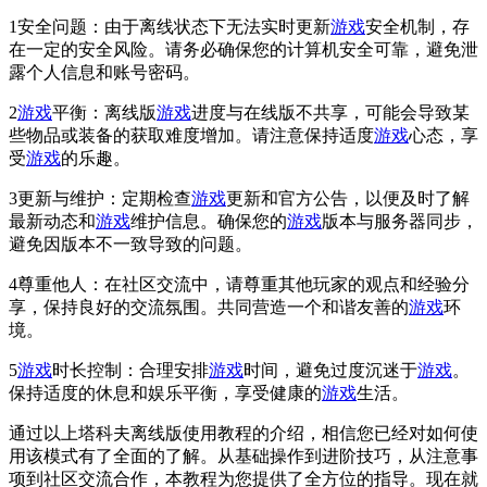
1安全问题：由于离线状态下无法实时更新
游戏
安全机制，存
在一定的安全风险。请务必确保您的计算机安全可靠，避免泄
露个人信息和账号密码。
2
游戏
平衡：离线版
游戏
进度与在线版不共享，可能会导致某
些物品或装备的获取难度增加。请注意保持适度
游戏
心态，享
受
游戏
的乐趣。
3更新与维护：定期检查
游戏
更新和官方公告，以便及时了解
最新动态和
游戏
维护信息。确保您的
游戏
版本与服务器同步，
避免因版本不一致导致的问题。
4尊重他人：在社区交流中，请尊重其他玩家的观点和经验分
享，保持良好的交流氛围。共同营造一个和谐友善的
游戏
环
境。
5
游戏
时长控制：合理安排
游戏
时间，避免过度沉迷于
游戏
。
保持适度的休息和娱乐平衡，享受健康的
游戏
生活。
通过以上塔科夫离线版使用教程的介绍，相信您已经对如何使
用该模式有了全面的了解。从基础操作到进阶技巧，从注意事
项到社区交流合作，本教程为您提供了全方位的指导。现在就