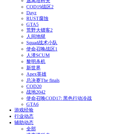
逃离塔科夫
COD19战区2
Dayz
RUST腐蚀
GTA5
荒野大镖客2
人间地狱
Squad战术小队
使命召唤战区1
人渣SCUM
黎明杀机
新世界
Apex英雄
总决赛The finals
COD20
战地2042
使命召唤COD17: 黑色行动冷战
GTA6
游戏经验
行业动态
辅助动态
全部