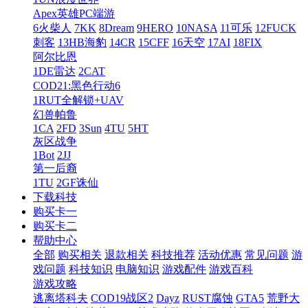
Apex英雄PC端游
6火柴人
7KK
8Dream
9HERO
10NASA
11可乐
12FUCK
刺客
13HB海豹
14CR
15CFF
16天空
17AI
18FIX
阿尔比恩
1DE雷达
2CAT
COD21:黑色行动6
1RUT全解锁+UAV
幻兽帕鲁
1CA
2FD
3Sun
4TU
5HT
灰区战争
1Bot
2JJ
第一后裔
1TU
2GF诛仙
下载科技
购买卡一
购买卡二
帮助中心
全部
购买相关
退款相关
科技推荐
活动优惠
常见问题
游
戏问题
科技知识
电脑知识
游戏配件
游戏百科
游戏攻略
逃离塔科夫
COD19战区2
Dayz
RUST腐蚀
GTA5
荒野大