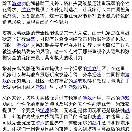
除了
游戏
功能和辅助工具外，塔科夫离线版还注重玩家的个性
化需求。
游戏
中提供了各种定制选项，让玩家可以自由调整角
色外观、装备配置等。这一功能让玩家能够打造出独具特色的
角色形象，展现自己的个性魅力。
塔科夫离线版的安全性能也是其一大亮点。由于玩家是在离线
状态下进行
游戏
，可以有效避免网络攻击和数据泄露的风险。
同时，
游戏
内交易和装备买卖都在本地进行，大大降低了账号
被盗或物品丢失的风险。这一特点对于那些重视个人隐私和数
据安全的玩家来说，具有极大的吸引力。
塔科夫离线版还为玩家提供了一个温馨的
游戏
社区。在这里，
玩家可以与其他离线版玩家交流心得、分享经验，共同探索
游
戏
的无穷魅力。社区中还有丰富的
游戏
攻略和教程，帮助新手
玩家更快地融入
游戏
世界，提升
游戏
技巧。
总的来说，塔科夫离线版通过其稳定的
游戏
环境、丰富的
游戏
功能、个性化的定制选项以及强大的安全性能等优势，为玩家
提供了一个完美的
游戏
体验。无论您是休闲玩家还是硬核挑
战
者，都能在离线版中找到属于自己的乐趣和挑
战
。在这里，您
可以完全沉浸在
游戏
的世界中，体验无尽的
战
斗激情和探索乐
趣。让我们一同告别网络的束缚，投入到塔科夫离线版的精彩