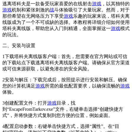
逃离塔科夫是一款备受玩家喜爱的在线射击
游戏
，以其独特的
游戏
机制和紧张刺激的
战
斗体验吸引了大量玩家。然而，对于
那些希望在无网络压力下享受
游戏
乐趣的玩家来说，塔科夫离
线版成为了一个不可或缺的选择。本教程将详细介绍如何使用
塔科夫离线版，帮助您从入门到精通，全面掌握这一
游戏
模式
的玩法。
二、安装与设置
1下载塔科夫离线版客户端：首先，您需要在官方网站或可信
的下载站点下载逃离塔科夫离线版客户端。请确保从官方渠道
或可信来源获取，以避免潜在的安全风险。
2安装与解压：下载完成后，按照提示进行安装和解压。确保
您的计算机满足
游戏
所需的最低配置要求，以确保流畅的
游戏
体验。
3创建配置文件：打开
游戏
目录，找
到“EscapeFromTarkov.exe”文件，右键单击选择“创建快捷方
式”，并将快捷方式复制到您方便的位置，例如桌面。
4配置启动参数：右键单击快捷方式，选择“属性”。在“目