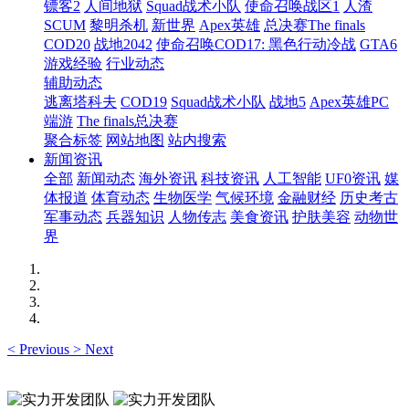
镖客2
人间地狱
Squad战术小队
使命召唤战区1
人渣
SCUM
黎明杀机
新世界
Apex英雄
总决赛The finals
COD20
战地2042
使命召唤COD17: 黑色行动冷战
GTA6
游戏经验
行业动态
辅助动态
逃离塔科夫
COD19
Squad战术小队
战地5
Apex英雄PC
端游
The finals总决赛
聚合标签
网站地图
站内搜索
新闻资讯
全部
新闻动态
海外资讯
科技资讯
人工智能
UF0资讯
媒
体报道
体育动态
生物医学
气候环境
金融财经
历史考古
军事动态
兵器知识
人物传志
美食资讯
护肤美容
动物世
界
<
Previous
>
Next