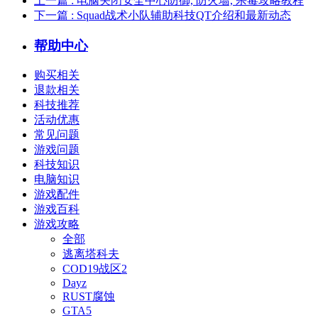
上一篇
: 电脑关闭安全中心防御, 防火墙, 杀毒攻略教程
下一篇
: Squad战术小队辅助科技QT介绍和最新动态
帮助中心
购买相关
退款相关
科技推荐
活动优惠
常见问题
游戏问题
科技知识
电脑知识
游戏配件
游戏百科
游戏攻略
全部
逃离塔科夫
COD19战区2
Dayz
RUST腐蚀
GTA5