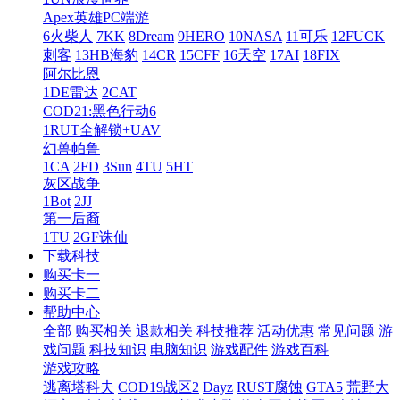
Apex英雄PC端游
6火柴人
7KK
8Dream
9HERO
10NASA
11可乐
12FUCK
刺客
13HB海豹
14CR
15CFF
16天空
17AI
18FIX
阿尔比恩
1DE雷达
2CAT
COD21:黑色行动6
1RUT全解锁+UAV
幻兽帕鲁
1CA
2FD
3Sun
4TU
5HT
灰区战争
1Bot
2JJ
第一后裔
1TU
2GF诛仙
下载科技
购买卡一
购买卡二
帮助中心
全部
购买相关
退款相关
科技推荐
活动优惠
常见问题
游
戏问题
科技知识
电脑知识
游戏配件
游戏百科
游戏攻略
逃离塔科夫
COD19战区2
Dayz
RUST腐蚀
GTA5
荒野大