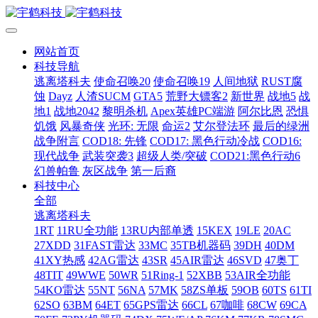
网站首页
科技导航
逃离塔科夫
使命召唤20
使命召唤19
人间地狱
RUST腐
蚀
Dayz
人渣SUCM
GTA5
荒野大镖客2
新世界
战地5
战
地1
战地2042
黎明杀机
Apex英雄PC端游
阿尔比恩
恐惧
饥饿
风暴奇侠
光环: 无限
命运2
艾尔登法环
最后的绿洲
战争附言
COD18: 先锋
COD17: 黑色行动冷战
COD16:
现代战争
武装突袭3
超级人类/突破
COD21:黑色行动6
幻兽帕鲁
灰区战争
第一后裔
科技中心
全部
逃离塔科夫
1RT
11RU全功能
13RU内部单透
15KEX
19LE
20AC
27XDD
31FAST雷达
33MC
35TB机器码
39DH
40DM
41XY热感
42AG雷达
43SR
45AIR雷达
46SVD
47奥丁
48TIT
49WWE
50WR
51Ring-1
52XBB
53AIR全功能
54KO雷达
55NT
56NA
57MK
58ZS单板
59OB
60TS
61TI
62SO
63BM
64ET
65GPS雷达
66CL
67咖啡
68CW
69CA