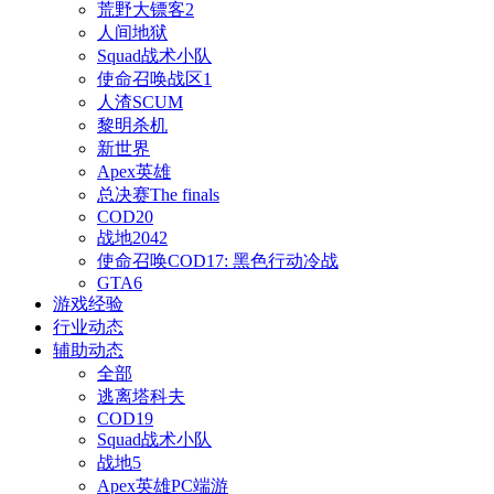
荒野大镖客2
人间地狱
Squad战术小队
使命召唤战区1
人渣SCUM
黎明杀机
新世界
Apex英雄
总决赛The finals
COD20
战地2042
使命召唤COD17: 黑色行动冷战
GTA6
游戏经验
行业动态
辅助动态
全部
逃离塔科夫
COD19
Squad战术小队
战地5
Apex英雄PC端游