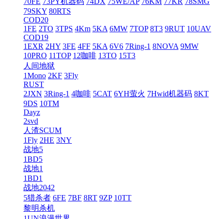
70FE
73PY机器码
74DX
75WE/AP
76KM
77KR
78SMG
79SKY
80RTS
COD20
1FE
2TO
3TPS
4Km
5KA
6MW
7TOP
8T3
9RUT
10UAV
COD19
1EXR
2HY
3FE
4FF
5KA
6V6
7Ring-1
8NOVA
9MW
10PRO
11TOP
12咖啡
13TO
15T3
人间地狱
1Mono
2KF
3Fly
RUST
2JXN
3Ring-1
4咖啡
5CAT
6YH萤火
7Hwid机器码
8KT
9DS
10TM
Dayz
2svd
人渣SCUM
1Fly
2HE
3NY
战地5
1BD5
战地1
1BD1
战地2042
5猎杀者
6FE
7BF
8RT
9ZP
10TT
黎明杀机
1UN浪漫世界