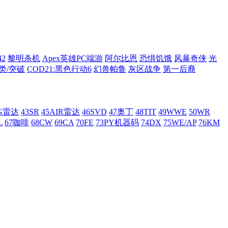
42
黎明杀机
Apex英雄PC端游
阿尔比恩
恐惧饥饿
风暴奇侠
光
类/突破
COD21:黑色行动6
幻兽帕鲁
灰区战争
第一后裔
AG雷达
43SR
45AIR雷达
46SVD
47奥丁
48TIT
49WWE
50WR
L
67咖啡
68CW
69CA
70FE
73PY机器码
74DX
75WE/AP
76KM