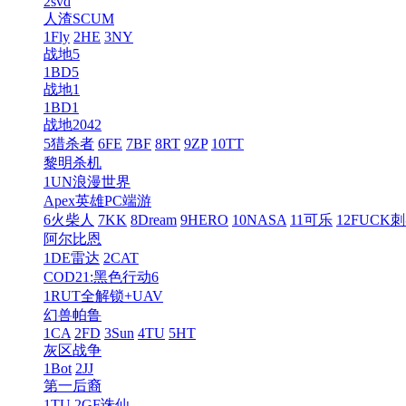
2svd
人渣SCUM
1Fly
2HE
3NY
战地5
1BD5
战地1
1BD1
战地2042
5猎杀者
6FE
7BF
8RT
9ZP
10TT
黎明杀机
1UN浪漫世界
Apex英雄PC端游
6火柴人
7KK
8Dream
9HERO
10NASA
11可乐
12FUCK
阿尔比恩
1DE雷达
2CAT
COD21:黑色行动6
1RUT全解锁+UAV
幻兽帕鲁
1CA
2FD
3Sun
4TU
5HT
灰区战争
1Bot
2JJ
第一后裔
1TU
2GF诛仙