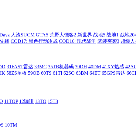
Dayz
人渣SUCM
GTA5
荒野大镖客2
新世界
战地5
战地1
战地20
: 先锋
COD17: 黑色行动冷战
COD16: 现代战争
武装突袭3
超级人
DD
31FAST雷达
33MC
35TB机器码
39DH
40DM
41XY热感
42
MK
58ZS单板
59OB
60TS
61TI
62SO
63BM
64ET
65GPS雷达
66C
RO
11TOP
12咖啡
13TO
15T3
DS
10TM