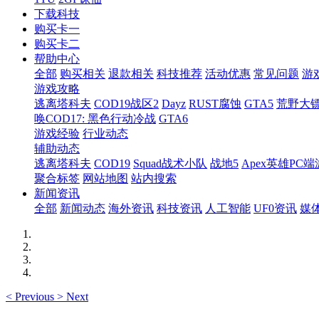
下载科技
购买卡一
购买卡二
帮助中心
全部
购买相关
退款相关
科技推荐
活动优惠
常见问题
游
游戏攻略
逃离塔科夫
COD19战区2
Dayz
RUST腐蚀
GTA5
荒野大镖
唤COD17: 黑色行动冷战
GTA6
游戏经验
行业动态
辅助动态
逃离塔科夫
COD19
Squad战术小队
战地5
Apex英雄PC端
聚合标签
网站地图
站内搜索
新闻资讯
全部
新闻动态
海外资讯
科技资讯
人工智能
UF0资讯
媒
<
Previous
>
Next