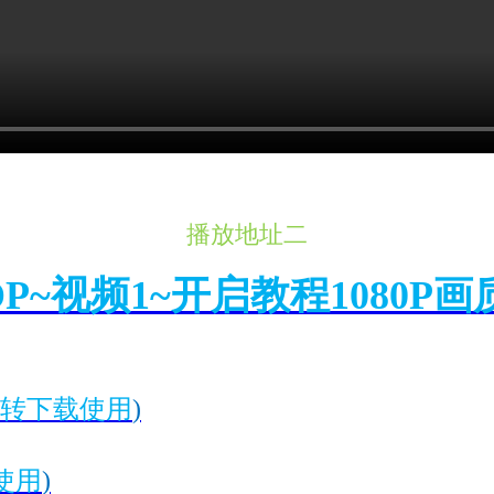
播放地址二
OP~视频1~开启教程1080P画
转下载使用
)
使用
)