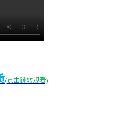
质
(点击跳转观看)