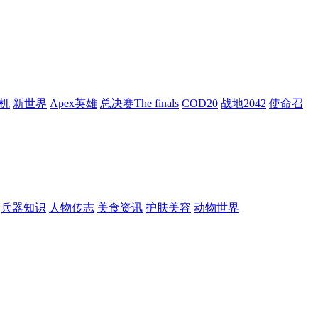
机
新世界
Apex英雄
总决赛The finals
COD20
战地2042
使命召
兵器知识
人物传志
美食资讯
护肤美容
动物世界