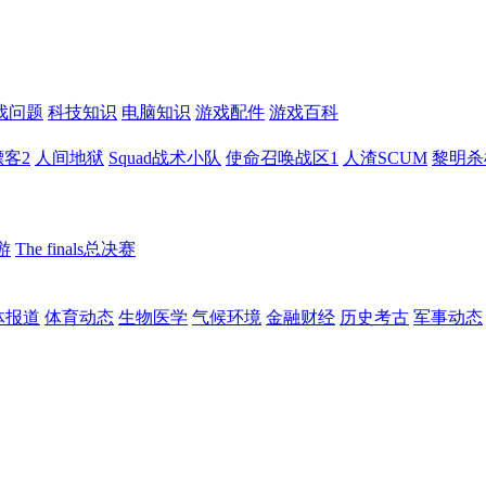
戏问题
科技知识
电脑知识
游戏配件
游戏百科
客2
人间地狱
Squad战术小队
使命召唤战区1
人渣SCUM
黎明杀
游
The finals总决赛
体报道
体育动态
生物医学
气候环境
金融财经
历史考古
军事动态