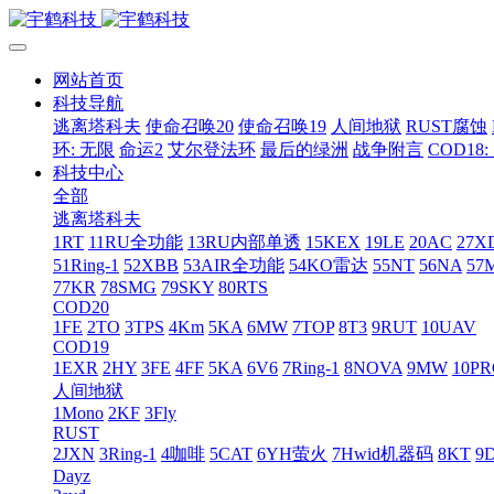
网站首页
科技导航
逃离塔科夫
使命召唤20
使命召唤19
人间地狱
RUST腐蚀
环: 无限
命运2
艾尔登法环
最后的绿洲
战争附言
COD18
科技中心
全部
逃离塔科夫
1RT
11RU全功能
13RU内部单透
15KEX
19LE
20AC
27X
51Ring-1
52XBB
53AIR全功能
54KO雷达
55NT
56NA
57
77KR
78SMG
79SKY
80RTS
COD20
1FE
2TO
3TPS
4Km
5KA
6MW
7TOP
8T3
9RUT
10UAV
COD19
1EXR
2HY
3FE
4FF
5KA
6V6
7Ring-1
8NOVA
9MW
10P
人间地狱
1Mono
2KF
3Fly
RUST
2JXN
3Ring-1
4咖啡
5CAT
6YH萤火
7Hwid机器码
8KT
9
Dayz