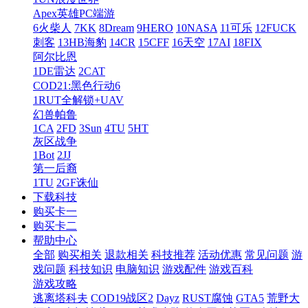
Apex英雄PC端游
6火柴人
7KK
8Dream
9HERO
10NASA
11可乐
12FUCK
刺客
13HB海豹
14CR
15CFF
16天空
17AI
18FIX
阿尔比恩
1DE雷达
2CAT
COD21:黑色行动6
1RUT全解锁+UAV
幻兽帕鲁
1CA
2FD
3Sun
4TU
5HT
灰区战争
1Bot
2JJ
第一后裔
1TU
2GF诛仙
下载科技
购买卡一
购买卡二
帮助中心
全部
购买相关
退款相关
科技推荐
活动优惠
常见问题
游
戏问题
科技知识
电脑知识
游戏配件
游戏百科
游戏攻略
逃离塔科夫
COD19战区2
Dayz
RUST腐蚀
GTA5
荒野大