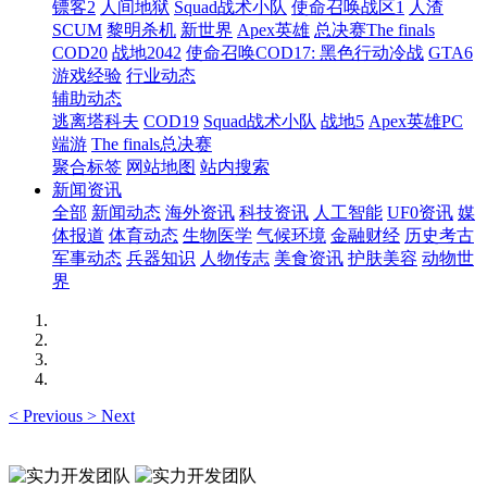
镖客2
人间地狱
Squad战术小队
使命召唤战区1
人渣
SCUM
黎明杀机
新世界
Apex英雄
总决赛The finals
COD20
战地2042
使命召唤COD17: 黑色行动冷战
GTA6
游戏经验
行业动态
辅助动态
逃离塔科夫
COD19
Squad战术小队
战地5
Apex英雄PC
端游
The finals总决赛
聚合标签
网站地图
站内搜索
新闻资讯
全部
新闻动态
海外资讯
科技资讯
人工智能
UF0资讯
媒
体报道
体育动态
生物医学
气候环境
金融财经
历史考古
军事动态
兵器知识
人物传志
美食资讯
护肤美容
动物世
界
<
Previous
>
Next