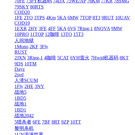
70FE
73PY机器码
74DX
75WE/AP
76KM
77KR
78SMG
79SKY
80RTS
COD20
1FE
2TO
3TPS
4Km
5KA
6MW
7TOP
8T3
9RUT
10UAV
COD19
1EXR
2HY
3FE
4FF
5KA
6V6
7Ring-1
8NOVA
9MW
10PRO
11TOP
12咖啡
13TO
15T3
人间地狱
1Mono
2KF
3Fly
RUST
2JXN
3Ring-1
4咖啡
5CAT
6YH萤火
7Hwid机器码
8KT
9DS
10TM
Dayz
2svd
人渣SCUM
1Fly
2HE
3NY
战地5
1BD5
战地1
1BD1
战地2042
5猎杀者
6FE
7BF
8RT
9ZP
10TT
黎明杀机
1UN浪漫世界