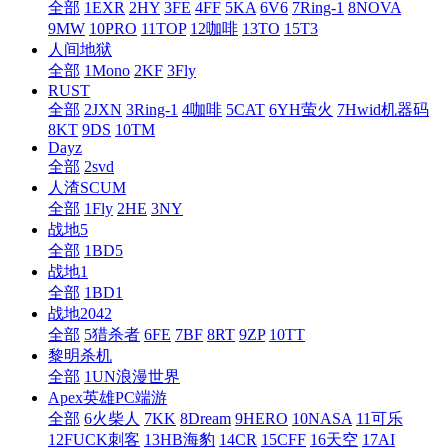
全部
1EXR
2HY
3FE
4FF
5KA
6V6
7Ring-1
8NOVA
9MW
10PRO
11TOP
12咖啡
13TO
15T3
人间地狱
全部
1Mono
2KF
3Fly
RUST
全部
2JXN
3Ring-1
4咖啡
5CAT
6YH萤火
7Hwid机器码
8KT
9DS
10TM
Dayz
全部
2svd
人渣SCUM
全部
1Fly
2HE
3NY
战地5
全部
1BD5
战地1
全部
1BD1
战地2042
全部
5猎杀者
6FE
7BF
8RT
9ZP
10TT
黎明杀机
全部
1UN浪漫世界
Apex英雄PC端游
全部
6火柴人
7KK
8Dream
9HERO
10NASA
11可乐
12FUCK刺客
13HB海豹
14CR
15CFF
16天空
17AI