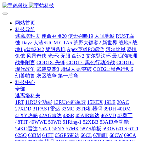
网站首页
科技导航
逃离塔科夫
使命召唤20
使命召唤19
人间地狱
RUST腐
蚀
Dayz
人渣SUCM
GTA5
荒野大镖客2
新世界
战地5
战
地1
战地2042
黎明杀机
Apex英雄PC端游
阿尔比恩
恐惧
饥饿
风暴奇侠
光环: 无限
命运2
艾尔登法环
最后的绿洲
战争附言
COD18: 先锋
COD17: 黑色行动冷战
COD16:
现代战争
武装突袭3
超级人类/突破
COD21:黑色行动6
幻兽帕鲁
灰区战争
第一后裔
科技中心
全部
逃离塔科夫
1RT
11RU全功能
13RU内部单透
15KEX
19LE
20AC
27XDD
31FAST雷达
33MC
35TB机器码
39DH
40DM
41XY热感
42AG雷达
43SR
45AIR雷达
46SVD
47奥丁
48TIT
49WWE
50WR
51Ring-1
52XBB
53AIR全功能
54KO雷达
55NT
56NA
57MK
58ZS单板
59OB
60TS
61TI
62SO
63BM
64ET
65GPS雷达
66CL
67咖啡
68CW
69CA