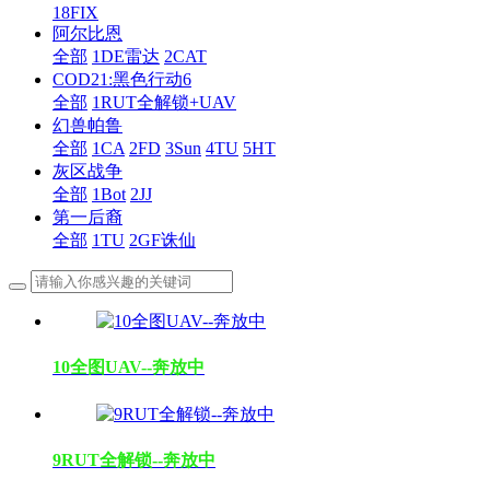
18FIX
阿尔比恩
全部
1DE雷达
2CAT
COD21:黑色行动6
全部
1RUT全解锁+UAV
幻兽帕鲁
全部
1CA
2FD
3Sun
4TU
5HT
灰区战争
全部
1Bot
2JJ
第一后裔
全部
1TU
2GF诛仙
10全图UAV--奔放中
9RUT全解锁--奔放中