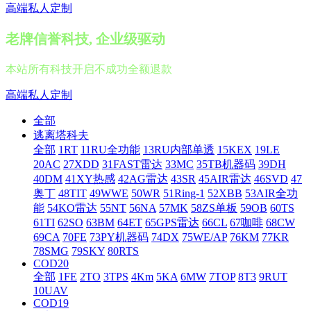
高端私人定制
老牌信誉科技, 企业级驱动
本站所有科技开启不成功全额退款
高端私人定制
全部
逃离塔科夫
全部
1RT
11RU全功能
13RU内部单透
15KEX
19LE
20AC
27XDD
31FAST雷达
33MC
35TB机器码
39DH
40DM
41XY热感
42AG雷达
43SR
45AIR雷达
46SVD
47
奥丁
48TIT
49WWE
50WR
51Ring-1
52XBB
53AIR全功
能
54KO雷达
55NT
56NA
57MK
58ZS单板
59OB
60TS
61TI
62SO
63BM
64ET
65GPS雷达
66CL
67咖啡
68CW
69CA
70FE
73PY机器码
74DX
75WE/AP
76KM
77KR
78SMG
79SKY
80RTS
COD20
全部
1FE
2TO
3TPS
4Km
5KA
6MW
7TOP
8T3
9RUT
10UAV
COD19