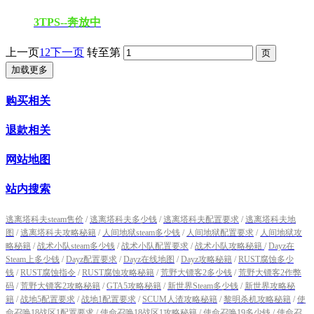
3TPS--奔放中
上一页
1
2
下一页
转至第
加载更多
购买相关
退款相关
网站地图
站内搜索
逃离塔科夫steam售价
/
逃离塔科夫多少钱
/
逃离塔科夫配置要求
/
逃离塔科夫地
图
/
逃离塔科夫攻略秘籍
/
人间地狱steam多少钱
/
人间地狱配置要求
/
人间地狱攻
略秘籍
/
战术小队steam多少钱
/
战术小队配置要求
/
战术小队攻略秘籍
/
Dayz在
Steam上多少钱
/
Dayz配置要求
/
Dayz在线地图
/
Dayz攻略秘籍
/
RUST腐蚀多少
钱
/
RUST腐蚀指令
/
RUST腐蚀攻略秘籍
/
荒野大镖客2多少钱
/
荒野大镖客2作弊
码
/
荒野大镖客2攻略秘籍
/
GTA5攻略秘籍
/
新世界Steam多少钱
/
新世界攻略秘
籍
/
战地5配置要求
/
战地1配置要求
/
SCUM人渣攻略秘籍
/
黎明杀机攻略秘籍
/
使
命召唤18战区1配置要求
/
使命召唤18战区1攻略秘籍
/
使命召唤19多少钱
/
使命召