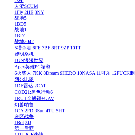
2svd
人渣SCUM
1Fly
2HE
3NY
战地5
1BD5
战地1
1BD1
战地2042
5猎杀者
6FE
7BF
8RT
9ZP
10TT
黎明杀机
1UN浪漫世界
Apex英雄PC端游
6火柴人
7KK
8Dream
9HERO
10NASA
11可乐
12FUCK
阿尔比恩
1DE雷达
2CAT
COD21:黑色行动6
1RUT全解锁+UAV
幻兽帕鲁
1CA
2FD
3Sun
4TU
5HT
灰区战争
1Bot
2JJ
第一后裔
1TU
2GF诛仙