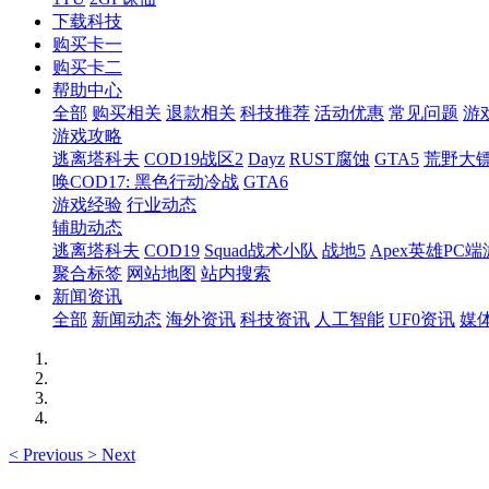
下载科技
购买卡一
购买卡二
帮助中心
全部
购买相关
退款相关
科技推荐
活动优惠
常见问题
游
游戏攻略
逃离塔科夫
COD19战区2
Dayz
RUST腐蚀
GTA5
荒野大镖
唤COD17: 黑色行动冷战
GTA6
游戏经验
行业动态
辅助动态
逃离塔科夫
COD19
Squad战术小队
战地5
Apex英雄PC端
聚合标签
网站地图
站内搜索
新闻资讯
全部
新闻动态
海外资讯
科技资讯
人工智能
UF0资讯
媒
<
Previous
>
Next