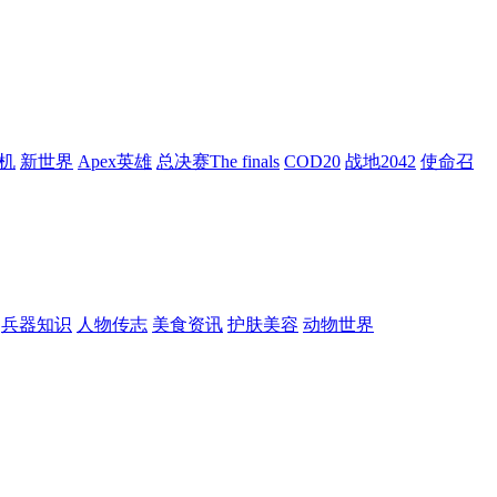
机
新世界
Apex英雄
总决赛The finals
COD20
战地2042
使命召
兵器知识
人物传志
美食资讯
护肤美容
动物世界