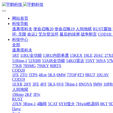
网站首页
科技导航
逃离塔科夫
使命召唤20
使命召唤19
人间地狱
RUST腐蚀
环: 无限
命运2
艾尔登法环
最后的绿洲
战争附言
COD18
科技中心
全部
逃离塔科夫
1RT
11RU全功能
13RU内部单透
15KEX
19LE
20AC
27X
51Ring-1
52XBB
53AIR全功能
54KO雷达
55NT
56NA
57
77KR
78SMG
79SKY
80RTS
COD20
1FE
2TO
3TPS
4Km
5KA
6MW
7TOP
8T3
9RUT
10UAV
COD19
1EXR
2HY
3FE
4FF
5KA
6V6
7Ring-1
8NOVA
9MW
10P
人间地狱
1Mono
2KF
3Fly
RUST
2JXN
3Ring-1
4咖啡
5CAT
6YH萤火
7Hwid机器码
8KT
9
Dayz