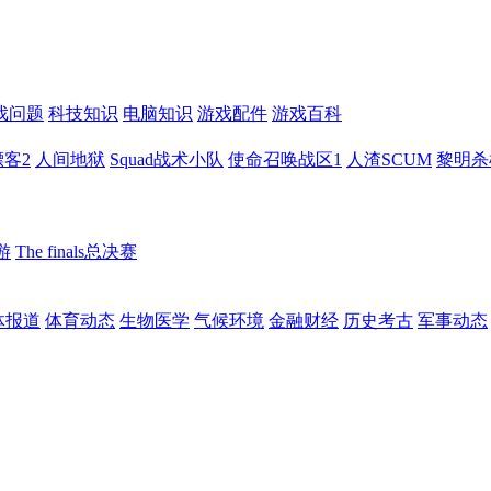
戏问题
科技知识
电脑知识
游戏配件
游戏百科
客2
人间地狱
Squad战术小队
使命召唤战区1
人渣SCUM
黎明杀
游
The finals总决赛
体报道
体育动态
生物医学
气候环境
金融财经
历史考古
军事动态