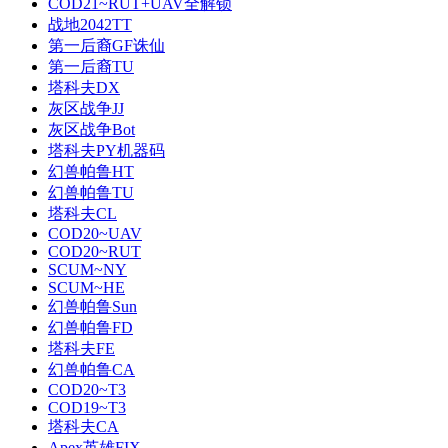
COD21~RUT+UAV全解锁
战地2042TT
第一后裔GF诛仙
第一后裔TU
塔科夫DX
灰区战争JJ
灰区战争Bot
塔科夫PY机器码
幻兽帕鲁HT
幻兽帕鲁TU
塔科夫CL
COD20~UAV
COD20~RUT
SCUM~NY
SCUM~HE
幻兽帕鲁Sun
幻兽帕鲁FD
塔科夫FE
幻兽帕鲁CA
COD20~T3
COD19~T3
塔科夫CA
Apex英雄FIX