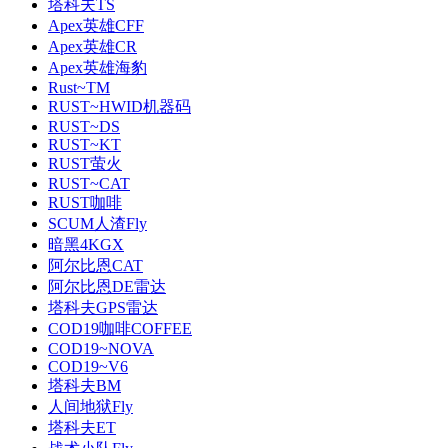
塔科夫TS
Apex英雄CFF
Apex英雄CR
Apex英雄海豹
Rust~TM
RUST~HWID机器码
RUST~DS
RUST~KT
RUST萤火
RUST~CAT
RUST咖啡
SCUM人渣Fly
暗黑4KGX
阿尔比恩CAT
阿尔比恩DE雷达
塔科夫GPS雷达
COD19咖啡COFFEE
COD19~NOVA
COD19~V6
塔科夫BM
人间地狱Fly
塔科夫ET