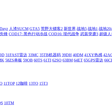
Dayz
人渣SUCM
GTA5
荒野大镖客2
新世界
战地5
战地1
战地20
: 先锋
COD17: 黑色行动冷战
COD16: 现代战争
武装突袭3
超级人
DD
31FAST雷达
33MC
35TB机器码
39DH
40DM
41XY热感
42
MK
58ZS单板
59OB
60TS
61TI
62SO
63BM
64ET
65GPS雷达
66C
RO
11TOP
12咖啡
13TO
15T3
DS
10TM