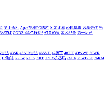
42
黎明杀机
Apex英雄PC端游
阿尔比恩
恐惧饥饿
风暴奇侠
光
类/突破
COD21:黑色行动6
幻兽帕鲁
灰区战争
第一后裔
AG雷达
43SR
45AIR雷达
46SVD
47奥丁
48TIT
49WWE
50WR
L
67咖啡
68CW
69CA
70FE
73PY机器码
74DX
75WE/AP
76KM