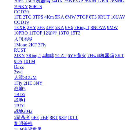
70FE
73PY机器码
74DX
75WE/AP
76KM
77KR
78SMG
79SKY
80RTS
COD20
1FE
2TO
3TPS
4Km
5KA
6MW
7TOP
8T3
9RUT
10UAV
COD19
1EXR
2HY
3FE
4FF
5KA
6V6
7Ring-1
8NOVA
9MW
10PRO
11TOP
12咖啡
13TO
15T3
人间地狱
1Mono
2KF
3Fly
RUST
2JXN
3Ring-1
4咖啡
5CAT
6YH萤火
7Hwid机器码
8KT
9DS
10TM
Dayz
2svd
人渣SCUM
1Fly
2HE
3NY
战地5
1BD5
战地1
1BD1
战地2042
5猎杀者
6FE
7BF
8RT
9ZP
10TT
黎明杀机
1UN浪漫世界