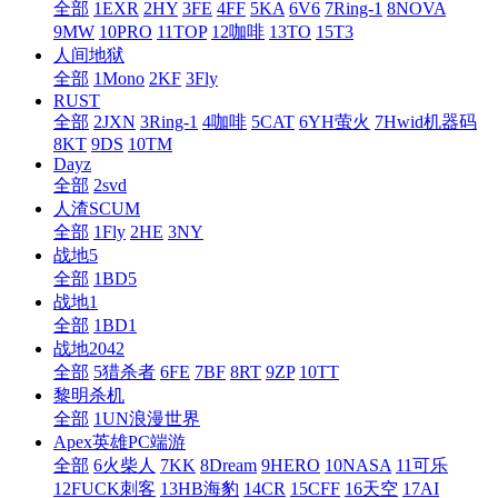
全部
1EXR
2HY
3FE
4FF
5KA
6V6
7Ring-1
8NOVA
9MW
10PRO
11TOP
12咖啡
13TO
15T3
人间地狱
全部
1Mono
2KF
3Fly
RUST
全部
2JXN
3Ring-1
4咖啡
5CAT
6YH萤火
7Hwid机器码
8KT
9DS
10TM
Dayz
全部
2svd
人渣SCUM
全部
1Fly
2HE
3NY
战地5
全部
1BD5
战地1
全部
1BD1
战地2042
全部
5猎杀者
6FE
7BF
8RT
9ZP
10TT
黎明杀机
全部
1UN浪漫世界
Apex英雄PC端游
全部
6火柴人
7KK
8Dream
9HERO
10NASA
11可乐
12FUCK刺客
13HB海豹
14CR
15CFF
16天空
17AI