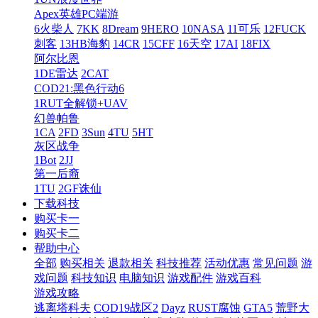
Apex英雄PC端游
6火柴人
7KK
8Dream
9HERO
10NASA
11可乐
12FUCK
刺客
13HB海豹
14CR
15CFF
16天空
17AI
18FIX
阿尔比恩
1DE雷达
2CAT
COD21:黑色行动6
1RUT全解锁+UAV
幻兽帕鲁
1CA
2FD
3Sun
4TU
5HT
灰区战争
1Bot
2JJ
第一后裔
1TU
2GF诛仙
下载科技
购买卡一
购买卡二
帮助中心
全部
购买相关
退款相关
科技推荐
活动优惠
常见问题
游
戏问题
科技知识
电脑知识
游戏配件
游戏百科
游戏攻略
逃离塔科夫
COD19战区2
Dayz
RUST腐蚀
GTA5
荒野大