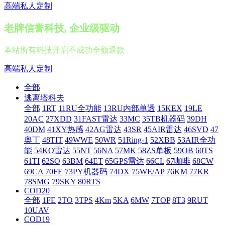
高端私人定制
老牌信誉科技, 企业级驱动
本站所有科技开启不成功全额退款
高端私人定制
全部
逃离塔科夫
全部
1RT
11RU全功能
13RU内部单透
15KEX
19LE
20AC
27XDD
31FAST雷达
33MC
35TB机器码
39DH
40DM
41XY热感
42AG雷达
43SR
45AIR雷达
46SVD
47
奥丁
48TIT
49WWE
50WR
51Ring-1
52XBB
53AIR全功
能
54KO雷达
55NT
56NA
57MK
58ZS单板
59OB
60TS
61TI
62SO
63BM
64ET
65GPS雷达
66CL
67咖啡
68CW
69CA
70FE
73PY机器码
74DX
75WE/AP
76KM
77KR
78SMG
79SKY
80RTS
COD20
全部
1FE
2TO
3TPS
4Km
5KA
6MW
7TOP
8T3
9RUT
10UAV
COD19