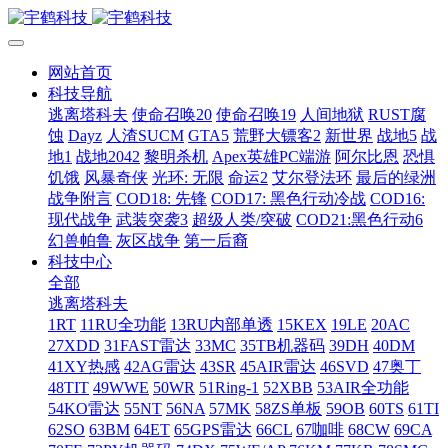
网站首页
科技导航
逃离塔科夫
使命召唤20
使命召唤19
人间地狱
RUST腐
蚀
Dayz
人渣SUCM
GTA5
荒野大镖客2
新世界
战地5
战
地1
战地2042
黎明杀机
Apex英雄PC端游
阿尔比恩
恐惧
饥饿
风暴奇侠
光环: 无限
命运2
艾尔登法环
最后的绿洲
战争附言
COD18: 先锋
COD17: 黑色行动冷战
COD16:
现代战争
武装突袭3
超级人类/突破
COD21:黑色行动6
幻兽帕鲁
灰区战争
第一后裔
科技中心
全部
逃离塔科夫
1RT
11RU全功能
13RU内部单透
15KEX
19LE
20AC
27XDD
31FAST雷达
33MC
35TB机器码
39DH
40DM
41XY热感
42AG雷达
43SR
45AIR雷达
46SVD
47奥丁
48TIT
49WWE
50WR
51Ring-1
52XBB
53AIR全功能
54KO雷达
55NT
56NA
57MK
58ZS单板
59OB
60TS
61TI
62SO
63BM
64ET
65GPS雷达
66CL
67咖啡
68CW
69CA