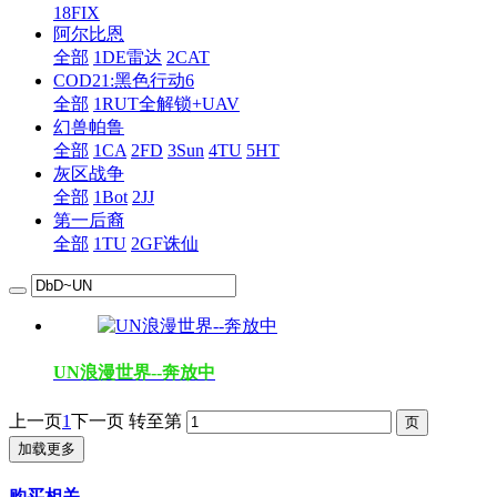
18FIX
阿尔比恩
全部
1DE雷达
2CAT
COD21:黑色行动6
全部
1RUT全解锁+UAV
幻兽帕鲁
全部
1CA
2FD
3Sun
4TU
5HT
灰区战争
全部
1Bot
2JJ
第一后裔
全部
1TU
2GF诛仙
UN浪漫世界--奔放中
上一页
1
下一页
转至第
加载更多
购买相关