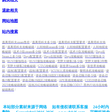
退款相关
网站地图
站内搜索
逃离塔科夫steam售价
/
逃离塔科夫多少钱
/
逃离塔科夫配置要求
/
逃离塔科夫地
图
/
逃离塔科夫攻略秘籍
/
人间地狱steam多少钱
/
人间地狱配置要求
/
人间地狱攻
略秘籍
/
战术小队steam多少钱
/
战术小队配置要求
/
战术小队攻略秘籍
/
Dayz在
Steam上多少钱
/
Dayz配置要求
/
Dayz在线地图
/
Dayz攻略秘籍
/
RUST腐蚀多少
钱
/
RUST腐蚀指令
/
RUST腐蚀攻略秘籍
/
荒野大镖客2多少钱
/
荒野大镖客2作弊
码
/
荒野大镖客2攻略秘籍
/
GTA5攻略秘籍
/
新世界Steam多少钱
/
新世界攻略秘
籍
/
战地5配置要求
/
战地1配置要求
/
SCUM人渣攻略秘籍
/
黎明杀机攻略秘籍
/
使
命召唤18战区1配置要求
/
使命召唤18战区1攻略秘籍
/
使命召唤19多少钱
/
使命召
唤19配置要求
/
使命召唤19战区2攻略秘籍
/
APE英雄攻略秘籍
/
COD20使命召唤
2023攻略秘籍教程
/
战地2042攻略秘籍教程
/
使命召唤COD17: 黑色行动冷战攻略
秘籍教程
/
本站部分素材来源于网络 如有侵权请联系客服 24小时内