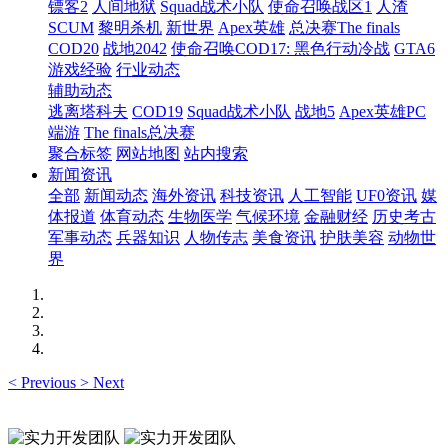
镖客2
人间地狱
Squad战术小队
使命召唤战区1
人渣
SCUM
黎明杀机
新世界
Apex英雄
总决赛The finals
COD20
战地2042
使命召唤COD17: 黑色行动冷战
GTA6
游戏经验
行业动态
辅助动态
逃离塔科夫
COD19
Squad战术小队
战地5
Apex英雄PC
端游
The finals总决赛
聚合标签
网站地图
站内搜索
新闻资讯
全部
新闻动态
海外资讯
科技资讯
人工智能
UF0资讯
媒
体报道
体育动态
生物医学
气候环境
金融财经
历史考古
军事动态
兵器知识
人物传志
美食资讯
护肤美容
动物世
界
<
Previous
>
Next