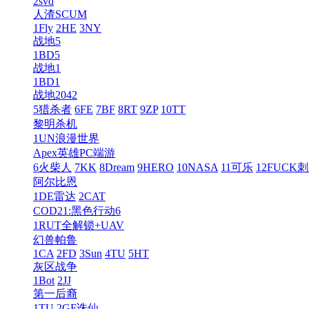
2svd
人渣SCUM
1Fly
2HE
3NY
战地5
1BD5
战地1
1BD1
战地2042
5猎杀者
6FE
7BF
8RT
9ZP
10TT
黎明杀机
1UN浪漫世界
Apex英雄PC端游
6火柴人
7KK
8Dream
9HERO
10NASA
11可乐
12FUCK
阿尔比恩
1DE雷达
2CAT
COD21:黑色行动6
1RUT全解锁+UAV
幻兽帕鲁
1CA
2FD
3Sun
4TU
5HT
灰区战争
1Bot
2JJ
第一后裔
1TU
2GF诛仙