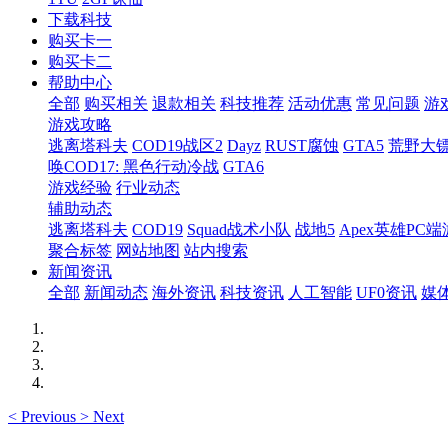
下载科技
购买卡一
购买卡二
帮助中心
全部
购买相关
退款相关
科技推荐
活动优惠
常见问题
游
游戏攻略
逃离塔科夫
COD19战区2
Dayz
RUST腐蚀
GTA5
荒野大镖
唤COD17: 黑色行动冷战
GTA6
游戏经验
行业动态
辅助动态
逃离塔科夫
COD19
Squad战术小队
战地5
Apex英雄PC端
聚合标签
网站地图
站内搜索
新闻资讯
全部
新闻动态
海外资讯
科技资讯
人工智能
UF0资讯
媒
<
Previous
>
Next