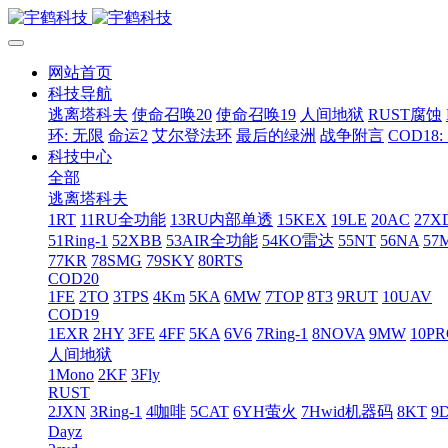
网站首页
科技导航
逃离塔科夫
使命召唤20
使命召唤19
人间地狱
RUST腐蚀
环: 无限
命运2
艾尔登法环
最后的绿洲
战争附言
COD18
科技中心
全部
逃离塔科夫
1RT
11RU全功能
13RU内部单透
15KEX
19LE
20AC
27X
51Ring-1
52XBB
53AIR全功能
54KO雷达
55NT
56NA
57
77KR
78SMG
79SKY
80RTS
COD20
1FE
2TO
3TPS
4Km
5KA
6MW
7TOP
8T3
9RUT
10UAV
COD19
1EXR
2HY
3FE
4FF
5KA
6V6
7Ring-1
8NOVA
9MW
10P
人间地狱
1Mono
2KF
3Fly
RUST
2JXN
3Ring-1
4咖啡
5CAT
6YH萤火
7Hwid机器码
8KT
9
Dayz