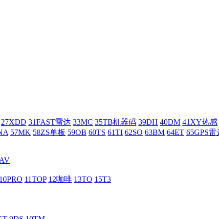
27XDD
31FAST雷达
33MC
35TB机器码
39DH
40DM
41XY热感
NA
57MK
58ZS单板
59OB
60TS
61TI
62SO
63BM
64ET
65GPS雷
AV
10PRO
11TOP
12咖啡
13TO
15T3
KT
9DS
10TM