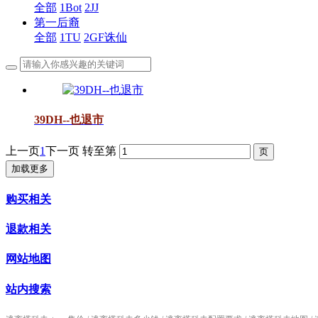
全部
1Bot
2JJ
第一后裔
全部
1TU
2GF诛仙
39DH--也退市
上一页
1
下一页
转至第
加载更多
购买相关
退款相关
网站地图
站内搜索