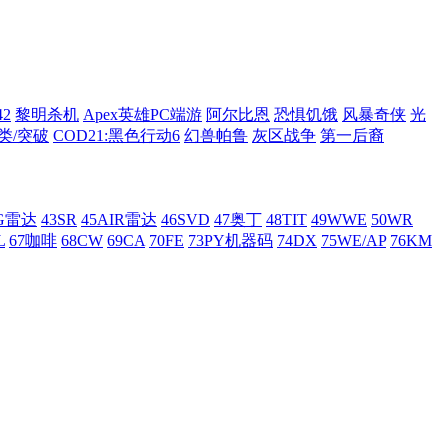
42
黎明杀机
Apex英雄PC端游
阿尔比恩
恐惧饥饿
风暴奇侠
光
类/突破
COD21:黑色行动6
幻兽帕鲁
灰区战争
第一后裔
AG雷达
43SR
45AIR雷达
46SVD
47奥丁
48TIT
49WWE
50WR
L
67咖啡
68CW
69CA
70FE
73PY机器码
74DX
75WE/AP
76KM