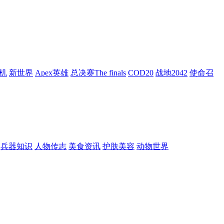
机
新世界
Apex英雄
总决赛The finals
COD20
战地2042
使命召
兵器知识
人物传志
美食资讯
护肤美容
动物世界