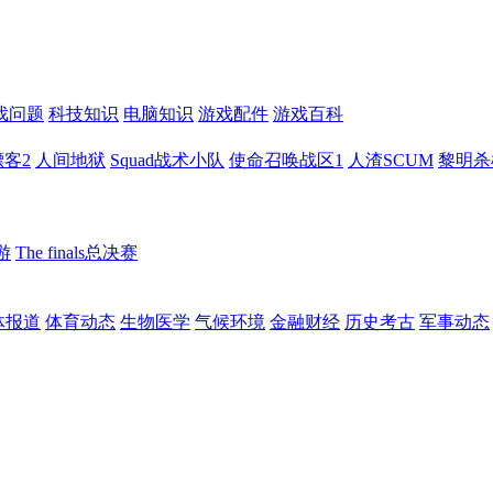
戏问题
科技知识
电脑知识
游戏配件
游戏百科
客2
人间地狱
Squad战术小队
使命召唤战区1
人渣SCUM
黎明杀
游
The finals总决赛
体报道
体育动态
生物医学
气候环境
金融财经
历史考古
军事动态