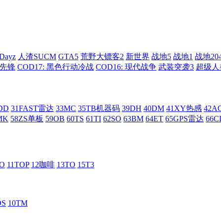
Dayz
人渣SUCM
GTA5
荒野大镖客2
新世界
战地5
战地1
战地20
: 先锋
COD17: 黑色行动冷战
COD16: 现代战争
武装突袭3
超级人
DD
31FAST雷达
33MC
35TB机器码
39DH
40DM
41XY热感
42
MK
58ZS单板
59OB
60TS
61TI
62SO
63BM
64ET
65GPS雷达
66C
RO
11TOP
12咖啡
13TO
15T3
DS
10TM