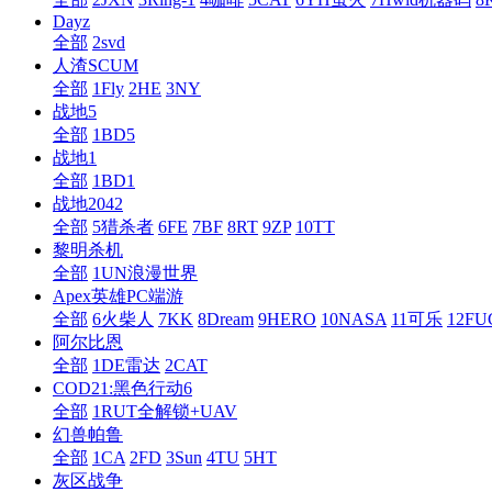
Dayz
全部
2svd
人渣SCUM
全部
1Fly
2HE
3NY
战地5
全部
1BD5
战地1
全部
1BD1
战地2042
全部
5猎杀者
6FE
7BF
8RT
9ZP
10TT
黎明杀机
全部
1UN浪漫世界
Apex英雄PC端游
全部
6火柴人
7KK
8Dream
9HERO
10NASA
11可乐
12F
阿尔比恩
全部
1DE雷达
2CAT
COD21:黑色行动6
全部
1RUT全解锁+UAV
幻兽帕鲁
全部
1CA
2FD
3Sun
4TU
5HT
灰区战争