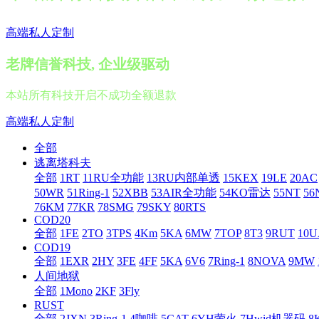
高端私人定制
老牌信誉科技, 企业级驱动
本站所有科技开启不成功全额退款
高端私人定制
全部
逃离塔科夫
全部
1RT
11RU全功能
13RU内部单透
15KEX
19LE
20AC
50WR
51Ring-1
52XBB
53AIR全功能
54KO雷达
55NT
56
76KM
77KR
78SMG
79SKY
80RTS
COD20
全部
1FE
2TO
3TPS
4Km
5KA
6MW
7TOP
8T3
9RUT
10U
COD19
全部
1EXR
2HY
3FE
4FF
5KA
6V6
7Ring-1
8NOVA
9MW
人间地狱
全部
1Mono
2KF
3Fly
RUST
全部
2JXN
3Ring-1
4咖啡
5CAT
6YH萤火
7Hwid机器码
8