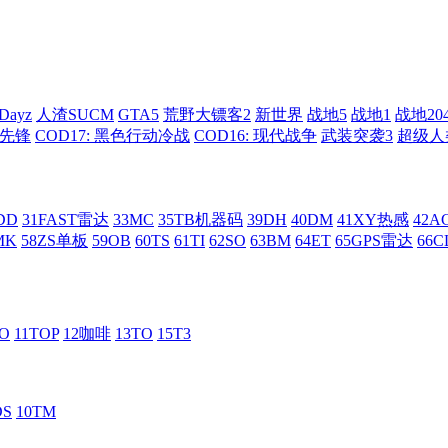
Dayz
人渣SUCM
GTA5
荒野大镖客2
新世界
战地5
战地1
战地20
: 先锋
COD17: 黑色行动冷战
COD16: 现代战争
武装突袭3
超级人
DD
31FAST雷达
33MC
35TB机器码
39DH
40DM
41XY热感
42
MK
58ZS单板
59OB
60TS
61TI
62SO
63BM
64ET
65GPS雷达
66C
RO
11TOP
12咖啡
13TO
15T3
DS
10TM