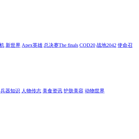
机
新世界
Apex英雄
总决赛The finals
COD20
战地2042
使命召
兵器知识
人物传志
美食资讯
护肤美容
动物世界