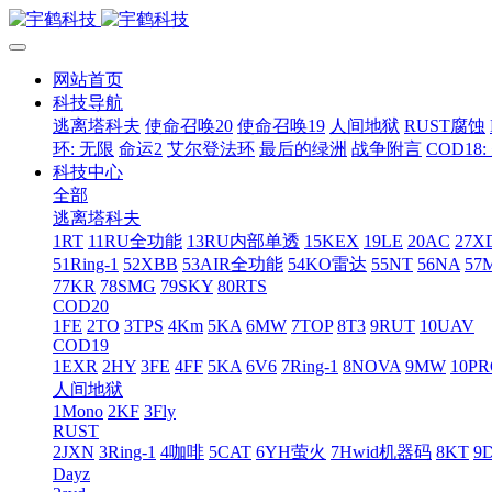
网站首页
科技导航
逃离塔科夫
使命召唤20
使命召唤19
人间地狱
RUST腐蚀
环: 无限
命运2
艾尔登法环
最后的绿洲
战争附言
COD18
科技中心
全部
逃离塔科夫
1RT
11RU全功能
13RU内部单透
15KEX
19LE
20AC
27X
51Ring-1
52XBB
53AIR全功能
54KO雷达
55NT
56NA
57
77KR
78SMG
79SKY
80RTS
COD20
1FE
2TO
3TPS
4Km
5KA
6MW
7TOP
8T3
9RUT
10UAV
COD19
1EXR
2HY
3FE
4FF
5KA
6V6
7Ring-1
8NOVA
9MW
10P
人间地狱
1Mono
2KF
3Fly
RUST
2JXN
3Ring-1
4咖啡
5CAT
6YH萤火
7Hwid机器码
8KT
9
Dayz