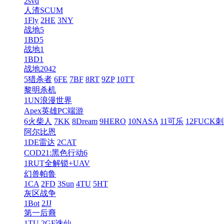
2svd
人渣SCUM
1Fly
2HE
3NY
战地5
1BD5
战地1
1BD1
战地2042
5猎杀者
6FE
7BF
8RT
9ZP
10TT
黎明杀机
1UN浪漫世界
Apex英雄PC端游
6火柴人
7KK
8Dream
9HERO
10NASA
11可乐
12FUCK
阿尔比恩
1DE雷达
2CAT
COD21:黑色行动6
1RUT全解锁+UAV
幻兽帕鲁
1CA
2FD
3Sun
4TU
5HT
灰区战争
1Bot
2JJ
第一后裔
1TU
2GF诛仙