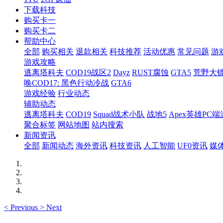
下载科技
购买卡一
购买卡二
帮助中心
全部
购买相关
退款相关
科技推荐
活动优惠
常见问题
游
游戏攻略
逃离塔科夫
COD19战区2
Dayz
RUST腐蚀
GTA5
荒野大镖
唤COD17: 黑色行动冷战
GTA6
游戏经验
行业动态
辅助动态
逃离塔科夫
COD19
Squad战术小队
战地5
Apex英雄PC端
聚合标签
网站地图
站内搜索
新闻资讯
全部
新闻动态
海外资讯
科技资讯
人工智能
UF0资讯
媒
<
Previous
>
Next