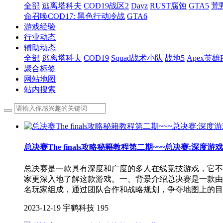
全部
逃离塔科夫
COD19战区2
Dayz
RUST腐蚀
GTA5
荒
命召唤COD17: 黑色行动冷战
GTA6
游戏经验
行业动态
辅助动态
全部
逃离塔科夫
COD19
Squad战术小队
战地5
Apex英雄
聚合标签
网站地图
站内搜索
总决赛The finals攻略秘籍教程第二期~~~总决赛:深度游
总决赛是一款具有深度和广度的多人在线竞技游戏，它不
家更深入地了解这款游戏。一、背景介绍总决赛是一款由
名玩家组成，通过团队合作和战略规划，争夺地图上的目
2023-12-19
宇鹤科技
195