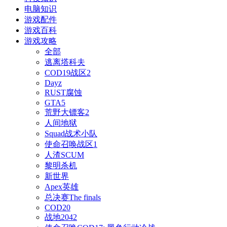
电脑知识
游戏配件
游戏百科
游戏攻略
全部
逃离塔科夫
COD19战区2
Dayz
RUST腐蚀
GTA5
荒野大镖客2
人间地狱
Squad战术小队
使命召唤战区1
人渣SCUM
黎明杀机
新世界
Apex英雄
总决赛The finals
COD20
战地2042