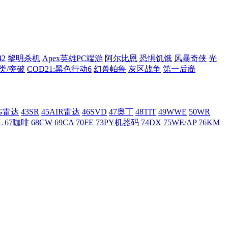
42
黎明杀机
Apex英雄PC端游
阿尔比恩
恐惧饥饿
风暴奇侠
光
类/突破
COD21:黑色行动6
幻兽帕鲁
灰区战争
第一后裔
AG雷达
43SR
45AIR雷达
46SVD
47奥丁
48TIT
49WWE
50WR
L
67咖啡
68CW
69CA
70FE
73PY机器码
74DX
75WE/AP
76KM