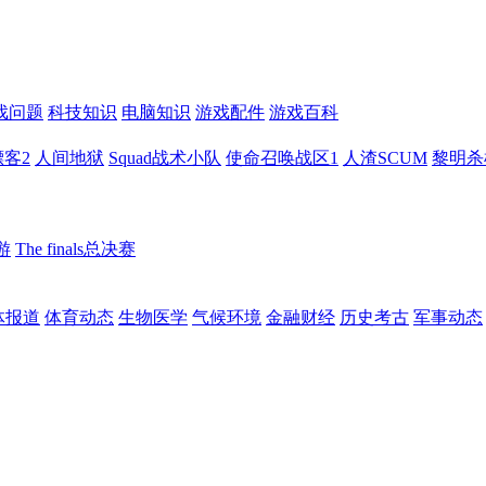
戏问题
科技知识
电脑知识
游戏配件
游戏百科
客2
人间地狱
Squad战术小队
使命召唤战区1
人渣SCUM
黎明杀
游
The finals总决赛
体报道
体育动态
生物医学
气候环境
金融财经
历史考古
军事动态