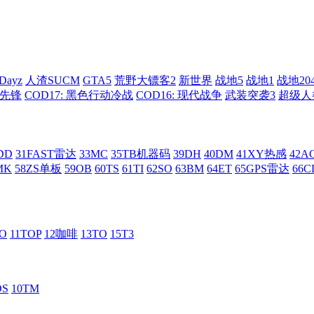
Dayz
人渣SUCM
GTA5
荒野大镖客2
新世界
战地5
战地1
战地20
: 先锋
COD17: 黑色行动冷战
COD16: 现代战争
武装突袭3
超级人
DD
31FAST雷达
33MC
35TB机器码
39DH
40DM
41XY热感
42
MK
58ZS单板
59OB
60TS
61TI
62SO
63BM
64ET
65GPS雷达
66C
RO
11TOP
12咖啡
13TO
15T3
DS
10TM