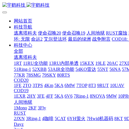
网站首页
科技导航
逃离塔科夫
使命召唤20
使命召唤19
人间地狱
RUST腐蚀
环: 无限
命运2
艾尔登法环
最后的绿洲
战争附言
COD18
科技中心
全部
逃离塔科夫
1RT
11RU全功能
13RU内部单透
15KEX
19LE
20AC
27X
51Ring-1
52XBB
53AIR全功能
54KO雷达
55NT
56NA
57
77KR
78SMG
79SKY
80RTS
COD20
1FE
2TO
3TPS
4Km
5KA
6MW
7TOP
8T3
9RUT
10UAV
COD19
1EXR
2HY
3FE
4FF
5KA
6V6
7Ring-1
8NOVA
9MW
10P
人间地狱
1Mono
2KF
3Fly
RUST
2JXN
3Ring-1
4咖啡
5CAT
6YH萤火
7Hwid机器码
8KT
9
Dayz