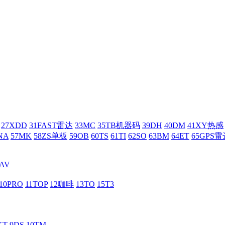
27XDD
31FAST雷达
33MC
35TB机器码
39DH
40DM
41XY热感
NA
57MK
58ZS单板
59OB
60TS
61TI
62SO
63BM
64ET
65GPS雷
AV
10PRO
11TOP
12咖啡
13TO
15T3
KT
9DS
10TM