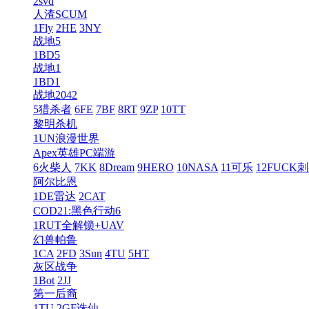
2svd
人渣SCUM
1Fly
2HE
3NY
战地5
1BD5
战地1
1BD1
战地2042
5猎杀者
6FE
7BF
8RT
9ZP
10TT
黎明杀机
1UN浪漫世界
Apex英雄PC端游
6火柴人
7KK
8Dream
9HERO
10NASA
11可乐
12FUCK
阿尔比恩
1DE雷达
2CAT
COD21:黑色行动6
1RUT全解锁+UAV
幻兽帕鲁
1CA
2FD
3Sun
4TU
5HT
灰区战争
1Bot
2JJ
第一后裔
1TU
2GF诛仙