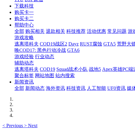
下载科技
购买卡一
购买卡二
帮助中心
全部
购买相关
退款相关
科技推荐
活动优惠
常见问题
游
游戏攻略
逃离塔科夫
COD19战区2
Dayz
RUST腐蚀
GTA5
荒野大镖
唤COD17: 黑色行动冷战
GTA6
游戏经验
行业动态
辅助动态
逃离塔科夫
COD19
Squad战术小队
战地5
Apex英雄PC端
聚合标签
网站地图
站内搜索
新闻资讯
全部
新闻动态
海外资讯
科技资讯
人工智能
UF0资讯
媒
<
Previous
>
Next