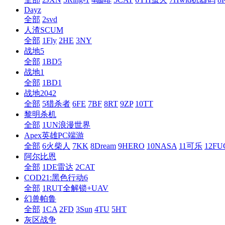
Dayz
全部
2svd
人渣SCUM
全部
1Fly
2HE
3NY
战地5
全部
1BD5
战地1
全部
1BD1
战地2042
全部
5猎杀者
6FE
7BF
8RT
9ZP
10TT
黎明杀机
全部
1UN浪漫世界
Apex英雄PC端游
全部
6火柴人
7KK
8Dream
9HERO
10NASA
11可乐
12F
阿尔比恩
全部
1DE雷达
2CAT
COD21:黑色行动6
全部
1RUT全解锁+UAV
幻兽帕鲁
全部
1CA
2FD
3Sun
4TU
5HT
灰区战争