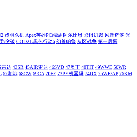
42
黎明杀机
Apex英雄PC端游
阿尔比恩
恐惧饥饿
风暴奇侠
光
类/突破
COD21:黑色行动6
幻兽帕鲁
灰区战争
第一后裔
AG雷达
43SR
45AIR雷达
46SVD
47奥丁
48TIT
49WWE
50WR
L
67咖啡
68CW
69CA
70FE
73PY机器码
74DX
75WE/AP
76KM