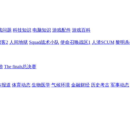
戏问题
科技知识
电脑知识
游戏配件
游戏百科
客2
人间地狱
Squad战术小队
使命召唤战区1
人渣SCUM
黎明杀
游
The finals总决赛
体报道
体育动态
生物医学
气候环境
金融财经
历史考古
军事动态