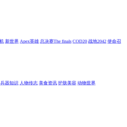
机
新世界
Apex英雄
总决赛The finals
COD20
战地2042
使命召
兵器知识
人物传志
美食资讯
护肤美容
动物世界