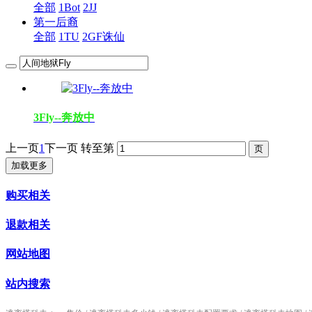
全部
1Bot
2JJ
第一后裔
全部
1TU
2GF诛仙
3Fly--奔放中
上一页
1
下一页
转至第
加载更多
购买相关
退款相关
网站地图
站内搜索