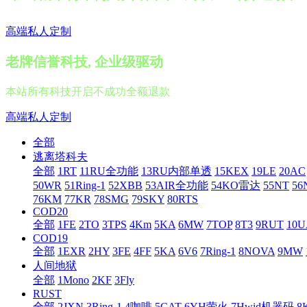
高端私人定制
老牌信誉科技, 企业级驱动
本站所有科技开启不成功全额退款
高端私人定制
全部
逃离塔科夫
全部
1RT
11RU全功能
13RU内部单透
15KEX
19LE
20AC
50WR
51Ring-1
52XBB
53AIR全功能
54KO雷达
55NT
56
76KM
77KR
78SMG
79SKY
80RTS
COD20
全部
1FE
2TO
3TPS
4Km
5KA
6MW
7TOP
8T3
9RUT
10U
COD19
全部
1EXR
2HY
3FE
4FF
5KA
6V6
7Ring-1
8NOVA
9MW
人间地狱
全部
1Mono
2KF
3Fly
RUST
全部
2JXN
3Ring-1
4咖啡
5CAT
6YH萤火
7Hwid机器码
8