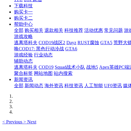
下载科技
购买卡一
购买卡二
帮助中心
全部
购买相关
退款相关
科技推荐
活动优惠
常见问题
游
游戏攻略
逃离塔科夫
COD19战区2
Dayz
RUST腐蚀
GTA5
荒野大镖
唤COD17: 黑色行动冷战
GTA6
游戏经验
行业动态
辅助动态
逃离塔科夫
COD19
Squad战术小队
战地5
Apex英雄PC端
聚合标签
网站地图
站内搜索
新闻资讯
全部
新闻动态
海外资讯
科技资讯
人工智能
UF0资讯
媒
<
Previous
>
Next