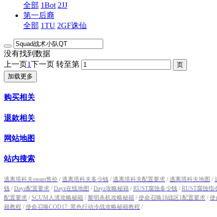
全部
1Bot
2JJ
第一后裔
全部
1TU
2GF诛仙
没有找到数据
上一页
1
下一页
转至第
加载更多
购买相关
退款相关
网站地图
站内搜索
逃离塔科夫steam售价
/
逃离塔科夫多少钱
/
逃离塔科夫配置要求
/
逃离塔科夫地图
/
钱
/
Dayz配置要求
/
Dayz在线地图
/
Dayz攻略秘籍
/
RUST腐蚀多少钱
/
RUST腐蚀指
配置要求
/
SCUM人渣攻略秘籍
/
黎明杀机攻略秘籍
/
使命召唤18战区1配置要求
/
使
籍教程
/
使命召唤COD17: 黑色行动冷战攻略秘籍教程