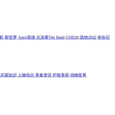
机
新世界
Apex英雄
总决赛The finals
COD20
战地2042
使命召
兵器知识
人物传志
美食资讯
护肤美容
动物世界