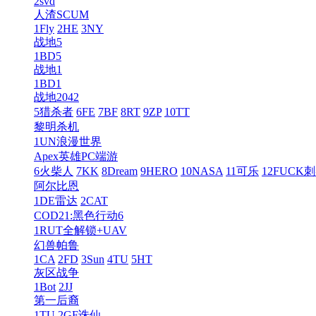
2svd
人渣SCUM
1Fly
2HE
3NY
战地5
1BD5
战地1
1BD1
战地2042
5猎杀者
6FE
7BF
8RT
9ZP
10TT
黎明杀机
1UN浪漫世界
Apex英雄PC端游
6火柴人
7KK
8Dream
9HERO
10NASA
11可乐
12FUCK
阿尔比恩
1DE雷达
2CAT
COD21:黑色行动6
1RUT全解锁+UAV
幻兽帕鲁
1CA
2FD
3Sun
4TU
5HT
灰区战争
1Bot
2JJ
第一后裔
1TU
2GF诛仙