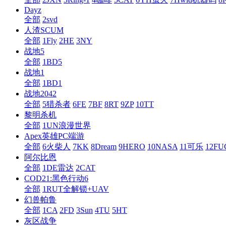
Dayz
全部
2svd
人渣SCUM
全部
1Fly
2HE
3NY
战地5
全部
1BD5
战地1
全部
1BD1
战地2042
全部
5猎杀者
6FE
7BF
8RT
9ZP
10TT
黎明杀机
全部
1UN浪漫世界
Apex英雄PC端游
全部
6火柴人
7KK
8Dream
9HERO
10NASA
11可乐
12F
阿尔比恩
全部
1DE雷达
2CAT
COD21:黑色行动6
全部
1RUT全解锁+UAV
幻兽帕鲁
全部
1CA
2FD
3Sun
4TU
5HT
灰区战争