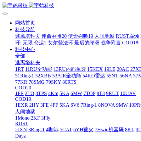
网站首页
科技导航
逃离塔科夫
使命召唤20
使命召唤19
人间地狱
RUST腐蚀
环: 无限
命运2
艾尔登法环
最后的绿洲
战争附言
COD18
科技中心
全部
逃离塔科夫
1RT
11RU全功能
13RU内部单透
15KEX
19LE
20AC
27X
51Ring-1
52XBB
53AIR全功能
54KO雷达
55NT
56NA
57
77KR
78SMG
79SKY
80RTS
COD20
1FE
2TO
3TPS
4Km
5KA
6MW
7TOP
8T3
9RUT
10UAV
COD19
1EXR
2HY
3FE
4FF
5KA
6V6
7Ring-1
8NOVA
9MW
10P
人间地狱
1Mono
2KF
3Fly
RUST
2JXN
3Ring-1
4咖啡
5CAT
6YH萤火
7Hwid机器码
8KT
9
Dayz