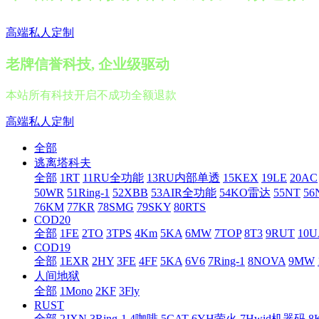
高端私人定制
老牌信誉科技, 企业级驱动
本站所有科技开启不成功全额退款
高端私人定制
全部
逃离塔科夫
全部
1RT
11RU全功能
13RU内部单透
15KEX
19LE
20AC
50WR
51Ring-1
52XBB
53AIR全功能
54KO雷达
55NT
56
76KM
77KR
78SMG
79SKY
80RTS
COD20
全部
1FE
2TO
3TPS
4Km
5KA
6MW
7TOP
8T3
9RUT
10U
COD19
全部
1EXR
2HY
3FE
4FF
5KA
6V6
7Ring-1
8NOVA
9MW
人间地狱
全部
1Mono
2KF
3Fly
RUST
全部
2JXN
3Ring-1
4咖啡
5CAT
6YH萤火
7Hwid机器码
8