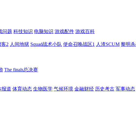
戏问题
科技知识
电脑知识
游戏配件
游戏百科
客2
人间地狱
Squad战术小队
使命召唤战区1
人渣SCUM
黎明杀
游
The finals总决赛
体报道
体育动态
生物医学
气候环境
金融财经
历史考古
军事动态