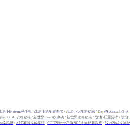
战术小队steam多少钱
/
战术小队配置要求
/
战术小队攻略秘籍
/
Dayz在Steam上多少
秘籍
/
GTA5攻略秘籍
/
新世界Steam多少钱
/
新世界攻略秘籍
/
战地5配置要求
/
战地1
2攻略秘籍
/
APE英雄攻略秘籍
/
COD20使命召唤2023攻略秘籍教程
/
战地2042攻略秘