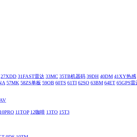
27XDD
31FAST雷达
33MC
35TB机器码
39DH
40DM
41XY热感
NA
57MK
58ZS单板
59OB
60TS
61TI
62SO
63BM
64ET
65GPS雷
AV
10PRO
11TOP
12咖啡
13TO
15T3
KT
9DS
10TM