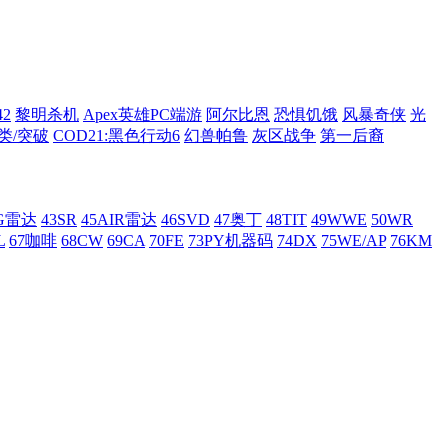
42
黎明杀机
Apex英雄PC端游
阿尔比恩
恐惧饥饿
风暴奇侠
光
类/突破
COD21:黑色行动6
幻兽帕鲁
灰区战争
第一后裔
AG雷达
43SR
45AIR雷达
46SVD
47奥丁
48TIT
49WWE
50WR
L
67咖啡
68CW
69CA
70FE
73PY机器码
74DX
75WE/AP
76KM