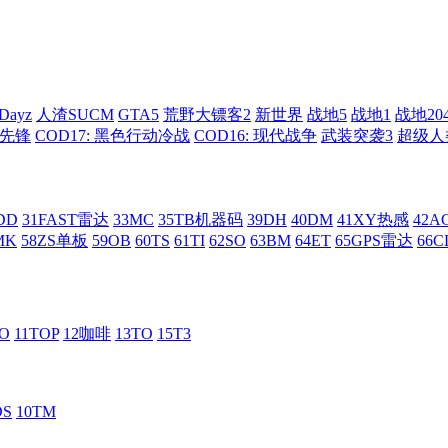
Dayz
人渣SUCM
GTA5
荒野大镖客2
新世界
战地5
战地1
战地20
: 先锋
COD17: 黑色行动冷战
COD16: 现代战争
武装突袭3
超级人
DD
31FAST雷达
33MC
35TB机器码
39DH
40DM
41XY热感
42
MK
58ZS单板
59OB
60TS
61TI
62SO
63BM
64ET
65GPS雷达
66C
RO
11TOP
12咖啡
13TO
15T3
DS
10TM