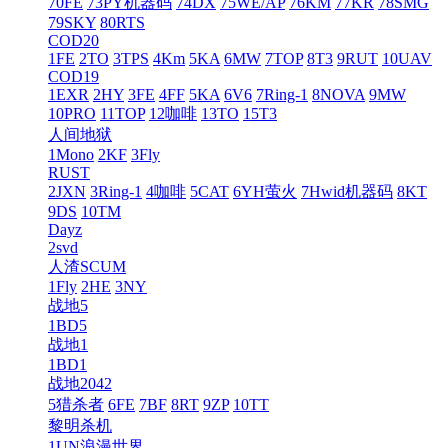
70FE
73PY机器码
74DX
75WE/AP
76KM
77KR
78SMG
79SKY
80RTS
COD20
1FE
2TO
3TPS
4Km
5KA
6MW
7TOP
8T3
9RUT
10UAV
COD19
1EXR
2HY
3FE
4FF
5KA
6V6
7Ring-1
8NOVA
9MW
10PRO
11TOP
12咖啡
13TO
15T3
人间地狱
1Mono
2KF
3Fly
RUST
2JXN
3Ring-1
4咖啡
5CAT
6YH萤火
7Hwid机器码
8KT
9DS
10TM
Dayz
2svd
人渣SCUM
1Fly
2HE
3NY
战地5
1BD5
战地1
1BD1
战地2042
5猎杀者
6FE
7BF
8RT
9ZP
10TT
黎明杀机
1UN浪漫世界