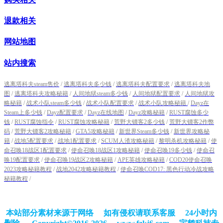
退款相关
网站地图
站内搜索
逃离塔科夫steam售价
/
逃离塔科夫多少钱
/
逃离塔科夫配置要求
/
逃离塔科夫地
图
/
逃离塔科夫攻略秘籍
/
人间地狱steam多少钱
/
人间地狱配置要求
/
人间地狱攻
略秘籍
/
战术小队steam多少钱
/
战术小队配置要求
/
战术小队攻略秘籍
/
Dayz在
Steam上多少钱
/
Dayz配置要求
/
Dayz在线地图
/
Dayz攻略秘籍
/
RUST腐蚀多少
钱
/
RUST腐蚀指令
/
RUST腐蚀攻略秘籍
/
荒野大镖客2多少钱
/
荒野大镖客2作弊
码
/
荒野大镖客2攻略秘籍
/
GTA5攻略秘籍
/
新世界Steam多少钱
/
新世界攻略秘
籍
/
战地5配置要求
/
战地1配置要求
/
SCUM人渣攻略秘籍
/
黎明杀机攻略秘籍
/
使
命召唤18战区1配置要求
/
使命召唤18战区1攻略秘籍
/
使命召唤19多少钱
/
使命召
唤19配置要求
/
使命召唤19战区2攻略秘籍
/
APE英雄攻略秘籍
/
COD20使命召唤
2023攻略秘籍教程
/
战地2042攻略秘籍教程
/
使命召唤COD17: 黑色行动冷战攻略
秘籍教程
/
本站部分素材来源于网络 如有侵权请联系客服 24小时内