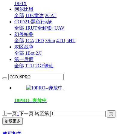
18FIX
阿尔比恩
全部
1DE雷达
2CAT
COD21:黑色行动6
全部
1RUT全解锁+UAV
幻兽帕鲁
全部
1CA
2FD
3Sun
4TU
5HT
灰区战争
全部
1Bot
2JJ
第一后裔
全部
1TU
2GF诛仙
10PRO--奔放中
上一页
1
下一页
转至第
加载更多
购买相关