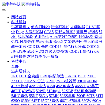
网站首页
科技导航
逃离塔科夫
使命召唤20
使命召唤19
人间地狱
RUST腐
蚀
Dayz
人渣SUCM
GTA5
荒野大镖客2
新世界
战地5
战
地1
战地2042
黎明杀机
Apex英雄PC端游
阿尔比恩
恐惧
饥饿
风暴奇侠
光环: 无限
命运2
艾尔登法环
最后的绿洲
战争附言
COD18: 先锋
COD17: 黑色行动冷战
COD16:
现代战争
武装突袭3
超级人类/突破
COD21:黑色行动6
幻兽帕鲁
灰区战争
第一后裔
科技中心
全部
逃离塔科夫
1RT
11RU全功能
13RU内部单透
15KEX
19LE
20AC
27XDD
31FAST雷达
33MC
35TB机器码
39DH
40DM
41XY热感
42AG雷达
43SR
45AIR雷达
46SVD
47奥丁
48TIT
49WWE
50WR
51Ring-1
52XBB
53AIR全功能
54KO雷达
55NT
56NA
57MK
58ZS单板
59OB
60TS
61TI
62SO
63BM
64ET
65GPS雷达
66CL
67咖啡
68CW
69CA