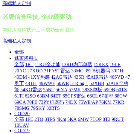
高端私人定制
老牌信誉科技, 企业级驱动
本站所有科技开启不成功全额退款
高端私人定制
全部
逃离塔科夫
全部
1RT
11RU全功能
13RU内部单透
15KEX
19LE
20AC
27XDD
31FAST雷达
33MC
35TB机器码
39DH
40DM
41XY热感
42AG雷达
43SR
45AIR雷达
46SVD
47
奥丁
48TIT
49WWE
50WR
51Ring-1
52XBB
53AIR全功
能
54KO雷达
55NT
56NA
57MK
58ZS单板
59OB
60TS
61TI
62SO
63BM
64ET
65GPS雷达
66CL
67咖啡
68CW
69CA
70FE
73PY机器码
74DX
75WE/AP
76KM
77KR
78SMG
79SKY
80RTS
COD20
全部
1FE
2TO
3TPS
4Km
5KA
6MW
7TOP
8T3
9RUT
10UAV
COD19