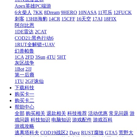
Apex英雄PC端游
6火柴人
7KK
8Dream
9HERO
10NASA
11可乐
12FUCK
刺客
13HB海豹
14CR
15CFF
16天空
17AI
18FIX
阿尔比恩
1DE雷达
2CAT
COD21:黑色行动6
1RUT全解锁+UAV
幻兽帕鲁
1CA
2FD
3Sun
4TU
5HT
灰区战争
1Bot
2JJ
第一后裔
1TU
2GF诛仙
下载科技
购买卡一
购买卡二
帮助中心
全部
购买相关
退款相关
科技推荐
活动优惠
常见问题
游
戏问题
科技知识
电脑知识
游戏配件
游戏百科
游戏攻略
逃离塔科夫
COD19战区2
Dayz
RUST腐蚀
GTA5
荒野大