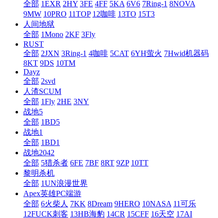
全部
1EXR
2HY
3FE
4FF
5KA
6V6
7Ring-1
8NOVA
9MW
10PRO
11TOP
12咖啡
13TO
15T3
人间地狱
全部
1Mono
2KF
3Fly
RUST
全部
2JXN
3Ring-1
4咖啡
5CAT
6YH萤火
7Hwid机器码
8KT
9DS
10TM
Dayz
全部
2svd
人渣SCUM
全部
1Fly
2HE
3NY
战地5
全部
1BD5
战地1
全部
1BD1
战地2042
全部
5猎杀者
6FE
7BF
8RT
9ZP
10TT
黎明杀机
全部
1UN浪漫世界
Apex英雄PC端游
全部
6火柴人
7KK
8Dream
9HERO
10NASA
11可乐
12FUCK刺客
13HB海豹
14CR
15CFF
16天空
17AI