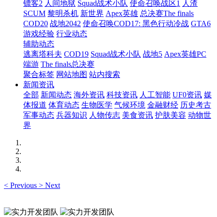
镖客2
人间地狱
Squad战术小队
使命召唤战区1
人渣
SCUM
黎明杀机
新世界
Apex英雄
总决赛The finals
COD20
战地2042
使命召唤COD17: 黑色行动冷战
GTA6
游戏经验
行业动态
辅助动态
逃离塔科夫
COD19
Squad战术小队
战地5
Apex英雄PC
端游
The finals总决赛
聚合标签
网站地图
站内搜索
新闻资讯
全部
新闻动态
海外资讯
科技资讯
人工智能
UF0资讯
媒
体报道
体育动态
生物医学
气候环境
金融财经
历史考古
军事动态
兵器知识
人物传志
美食资讯
护肤美容
动物世
界
<
Previous
>
Next