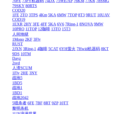
70FE
73PY机器码
74DX
75WE/AP
76KM
77KR
78SMG
79SKY
80RTS
COD20
1FE
2TO
3TPS
4Km
5KA
6MW
7TOP
8T3
9RUT
10UAV
COD19
1EXR
2HY
3FE
4FF
5KA
6V6
7Ring-1
8NOVA
9MW
10PRO
11TOP
12咖啡
13TO
15T3
人间地狱
1Mono
2KF
3Fly
RUST
2JXN
3Ring-1
4咖啡
5CAT
6YH萤火
7Hwid机器码
8KT
9DS
10TM
Dayz
2svd
人渣SCUM
1Fly
2HE
3NY
战地5
1BD5
战地1
1BD1
战地2042
5猎杀者
6FE
7BF
8RT
9ZP
10TT
黎明杀机
1UN浪漫世界