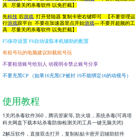
具 尽量关闭杀毒软件 以免拦截】
先
科技
后
游戏
打开登陆器 复制卡密右键即可 【不要管理运
行
游戏
跟平台 不要在加速器里点开始
游戏
--- 不要开超频的工
具 尽量关闭杀毒软件 以免拦截】
F5保存设置 F6自动读取本机辅助的配置
有租号玩的电脑建议卸载租号玩
不要租借账号给别人 动视明令禁止账号分享
不要充黑CP （如果16充黑CP被封 19不能绑定16的动视号）
使用教程
1关闭杀毒软件360，腾讯管家等, 防火墙，系统杀毒(可再塔
科夫网盘下载本站杀毒防御检测关闭工具一键无脑关闭)
2解压软件，直接双击打开，复制粘贴卡密开启辅助软件