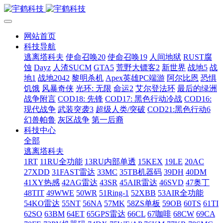
网站首页
科技导航
逃离塔科夫
使命召唤20
使命召唤19
人间地狱
RUST腐
蚀
Dayz
人渣SUCM
GTA5
荒野大镖客2
新世界
战地5
战
地1
战地2042
黎明杀机
Apex英雄PC端游
阿尔比恩
恐惧
饥饿
风暴奇侠
光环: 无限
命运2
艾尔登法环
最后的绿洲
战争附言
COD18: 先锋
COD17: 黑色行动冷战
COD16:
现代战争
武装突袭3
超级人类/突破
COD21:黑色行动6
幻兽帕鲁
灰区战争
第一后裔
科技中心
全部
逃离塔科夫
1RT
11RU全功能
13RU内部单透
15KEX
19LE
20AC
27XDD
31FAST雷达
33MC
35TB机器码
39DH
40DM
41XY热感
42AG雷达
43SR
45AIR雷达
46SVD
47奥丁
48TIT
49WWE
50WR
51Ring-1
52XBB
53AIR全功能
54KO雷达
55NT
56NA
57MK
58ZS单板
59OB
60TS
61TI
62SO
63BM
64ET
65GPS雷达
66CL
67咖啡
68CW
69CA