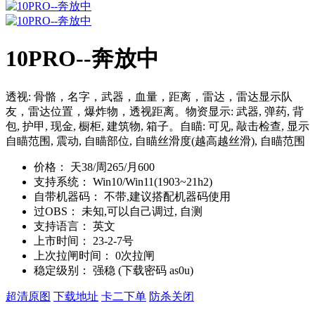
10PRO--奔放中
透视: 骨骼，名字，武器，血量，距离，雷达，雷达显示队
友，雷达位置，爆炸物，透视距离。物资显示: 武器, 弹药, 背
包, 护甲, 现金, 橱柜, 建筑物, 箱子。自瞄: 可见, 敲击检查, 显示
自瞄范围, 震动, 自瞄部位, 自瞄丝滑度(越高越丝滑), 自瞄范围
价格：
天38/周265/月600
支持系统：
Win10/Win11(1903~21h2)
自带机器码：
不带,建议搭配机器码使用
过OBS：
未知,可以自己调过, 自测
支持语言：
英文
上市时间：
23-2-7号
上次拉闸时间：
0次拉闸
稳定级别：
强稳 (下载密码 as0u)
超清原图
下载地址
卡二下单
防杀关闭