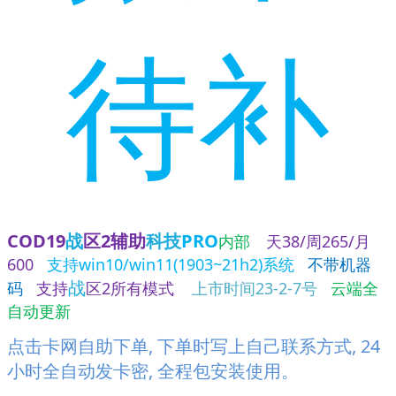
待补
COD19
战
区2辅助
科技
PRO
内部
天38/周265/月
600
支持win10/win11(1903~21h2)系统
不带机器
战
码
支持
区2所有模式
上市时间23-2-7号
云端全
自动更新
点击卡网自助下单, 下单时写上自己联系方式, 24
小时全自动发卡密, 全程包安装使用。