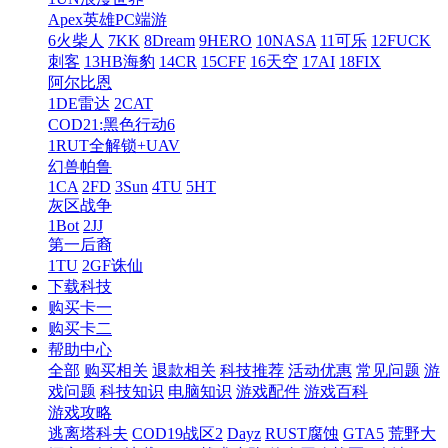
Apex英雄PC端游
6火柴人
7KK
8Dream
9HERO
10NASA
11可乐
12FUCK
刺客
13HB海豹
14CR
15CFF
16天空
17AI
18FIX
阿尔比恩
1DE雷达
2CAT
COD21:黑色行动6
1RUT全解锁+UAV
幻兽帕鲁
1CA
2FD
3Sun
4TU
5HT
灰区战争
1Bot
2JJ
第一后裔
1TU
2GF诛仙
下载科技
购买卡一
购买卡二
帮助中心
全部
购买相关
退款相关
科技推荐
活动优惠
常见问题
游
戏问题
科技知识
电脑知识
游戏配件
游戏百科
游戏攻略
逃离塔科夫
COD19战区2
Dayz
RUST腐蚀
GTA5
荒野大