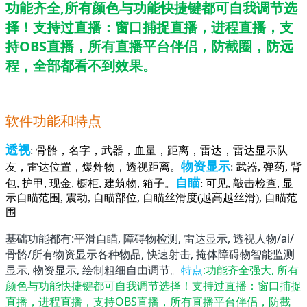
功能齐全,所有颜色与功能快捷键都可自我调节选
择！支持过直播：窗口捕捉直播，进程直播，支
持OBS直播，所有直播平台伴侣，防截圈，防远
程，全部都看不到效果。
软件功能和特点
透视
: 骨骼，名字，武器，血量，距离，雷达，雷达显示队
物资显示
友，雷达位置，爆炸物，透视距离
。
: 武器, 弹药, 背
自瞄
包, 护甲, 现金, 橱柜, 建筑物, 箱子。
: 可见, 敲击检查, 显
示自瞄范围, 震动, 自瞄部位, 自瞄丝滑度(越高越丝滑), 自瞄范
围
基础功能都有:平滑自瞄, 障碍物检测, 雷达显示, 透视人物/ai/
骨骼/所有物资显示各种物品, 快速射击, 掩体障碍物智能监测
显示, 物资显示, 绘制粗细自由调节。
特点
:功能齐全强大, 所有
颜色与功能快捷键都可自我调节选择！支持过直播：窗口捕捉
直播，进程直播，支持OBS直播，所有直播平台伴侣，防截