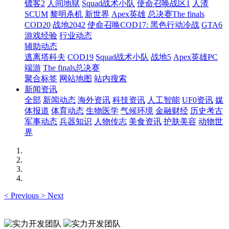
镖客2
人间地狱
Squad战术小队
使命召唤战区1
人渣
SCUM
黎明杀机
新世界
Apex英雄
总决赛The finals
COD20
战地2042
使命召唤COD17: 黑色行动冷战
GTA6
游戏经验
行业动态
辅助动态
逃离塔科夫
COD19
Squad战术小队
战地5
Apex英雄PC
端游
The finals总决赛
聚合标签
网站地图
站内搜索
新闻资讯
全部
新闻动态
海外资讯
科技资讯
人工智能
UF0资讯
媒
体报道
体育动态
生物医学
气候环境
金融财经
历史考古
军事动态
兵器知识
人物传志
美食资讯
护肤美容
动物世
界
<
Previous
>
Next