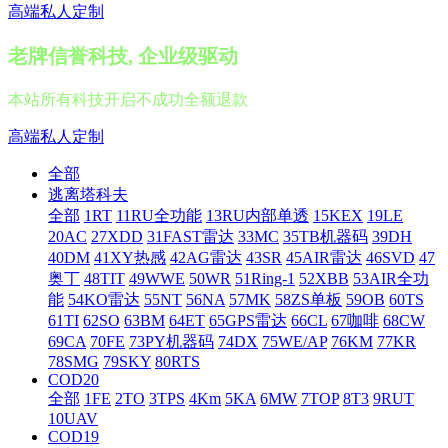
高端私人定制
老牌信誉科技, 企业级驱动
本站所有科技开启不成功全额退款
高端私人定制
全部
逃离塔科夫
全部
1RT
11RU全功能
13RU内部单透
15KEX
19LE
20AC
27XDD
31FAST雷达
33MC
35TB机器码
39DH
40DM
41XY热感
42AG雷达
43SR
45AIR雷达
46SVD
47
奥丁
48TIT
49WWE
50WR
51Ring-1
52XBB
53AIR全功
能
54KO雷达
55NT
56NA
57MK
58ZS单板
59OB
60TS
61TI
62SO
63BM
64ET
65GPS雷达
66CL
67咖啡
68CW
69CA
70FE
73PY机器码
74DX
75WE/AP
76KM
77KR
78SMG
79SKY
80RTS
COD20
全部
1FE
2TO
3TPS
4Km
5KA
6MW
7TOP
8T3
9RUT
10UAV
COD19