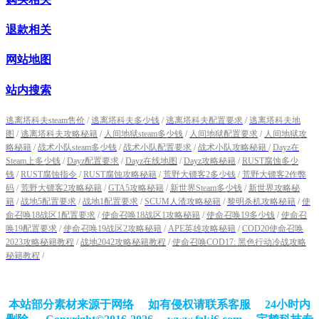
退款相关
网站地图
站内搜索
逃离塔科夫steam售价
/
逃离塔科夫多少钱
/
逃离塔科夫配置要求
/
逃离塔科夫地
图
/
逃离塔科夫攻略秘籍
/
人间地狱steam多少钱
/
人间地狱配置要求
/
人间地狱攻
略秘籍
/
战术小队steam多少钱
/
战术小队配置要求
/
战术小队攻略秘籍
/
Dayz在
Steam上多少钱
/
Dayz配置要求
/
Dayz在线地图
/
Dayz攻略秘籍
/
RUST腐蚀多少
钱
/
RUST腐蚀指令
/
RUST腐蚀攻略秘籍
/
荒野大镖客2多少钱
/
荒野大镖客2作弊
码
/
荒野大镖客2攻略秘籍
/
GTA5攻略秘籍
/
新世界Steam多少钱
/
新世界攻略秘
籍
/
战地5配置要求
/
战地1配置要求
/
SCUM人渣攻略秘籍
/
黎明杀机攻略秘籍
/
使
命召唤18战区1配置要求
/
使命召唤18战区1攻略秘籍
/
使命召唤19多少钱
/
使命召
唤19配置要求
/
使命召唤19战区2攻略秘籍
/
APE英雄攻略秘籍
/
COD20使命召唤
2023攻略秘籍教程
/
战地2042攻略秘籍教程
/
使命召唤COD17: 黑色行动冷战攻略
秘籍教程
/
本站部分素材来源于网络 如有侵权请联系客服 24小时内