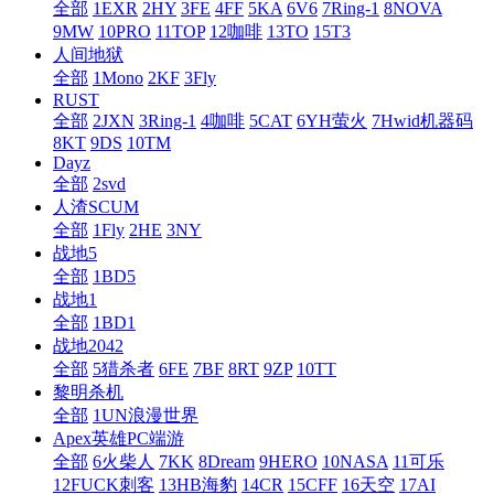
全部
1EXR
2HY
3FE
4FF
5KA
6V6
7Ring-1
8NOVA
9MW
10PRO
11TOP
12咖啡
13TO
15T3
人间地狱
全部
1Mono
2KF
3Fly
RUST
全部
2JXN
3Ring-1
4咖啡
5CAT
6YH萤火
7Hwid机器码
8KT
9DS
10TM
Dayz
全部
2svd
人渣SCUM
全部
1Fly
2HE
3NY
战地5
全部
1BD5
战地1
全部
1BD1
战地2042
全部
5猎杀者
6FE
7BF
8RT
9ZP
10TT
黎明杀机
全部
1UN浪漫世界
Apex英雄PC端游
全部
6火柴人
7KK
8Dream
9HERO
10NASA
11可乐
12FUCK刺客
13HB海豹
14CR
15CFF
16天空
17AI