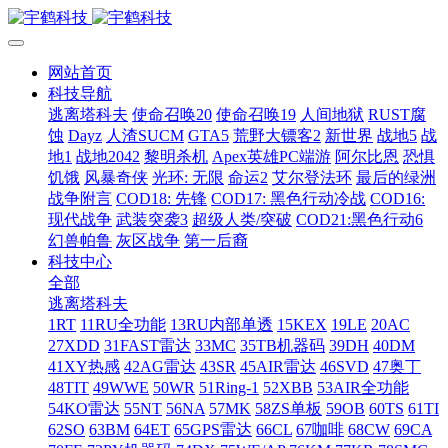
网站首页
科技导航
逃离塔科夫
使命召唤20
使命召唤19
人间地狱
RUST腐
蚀
Dayz
人渣SUCM
GTA5
荒野大镖客2
新世界
战地5
战
地1
战地2042
黎明杀机
Apex英雄PC端游
阿尔比恩
恐惧
饥饿
风暴奇侠
光环: 无限
命运2
艾尔登法环
最后的绿洲
战争附言
COD18: 先锋
COD17: 黑色行动冷战
COD16:
现代战争
武装突袭3
超级人类/突破
COD21:黑色行动6
幻兽帕鲁
灰区战争
第一后裔
科技中心
全部
逃离塔科夫
1RT
11RU全功能
13RU内部单透
15KEX
19LE
20AC
27XDD
31FAST雷达
33MC
35TB机器码
39DH
40DM
41XY热感
42AG雷达
43SR
45AIR雷达
46SVD
47奥丁
48TIT
49WWE
50WR
51Ring-1
52XBB
53AIR全功能
54KO雷达
55NT
56NA
57MK
58ZS单板
59OB
60TS
61TI
62SO
63BM
64ET
65GPS雷达
66CL
67咖啡
68CW
69CA