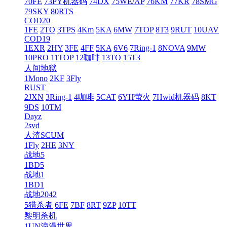
70FE
73PY机器码
74DX
75WE/AP
76KM
77KR
78SMG
79SKY
80RTS
COD20
1FE
2TO
3TPS
4Km
5KA
6MW
7TOP
8T3
9RUT
10UAV
COD19
1EXR
2HY
3FE
4FF
5KA
6V6
7Ring-1
8NOVA
9MW
10PRO
11TOP
12咖啡
13TO
15T3
人间地狱
1Mono
2KF
3Fly
RUST
2JXN
3Ring-1
4咖啡
5CAT
6YH萤火
7Hwid机器码
8KT
9DS
10TM
Dayz
2svd
人渣SCUM
1Fly
2HE
3NY
战地5
1BD5
战地1
1BD1
战地2042
5猎杀者
6FE
7BF
8RT
9ZP
10TT
黎明杀机
1UN浪漫世界