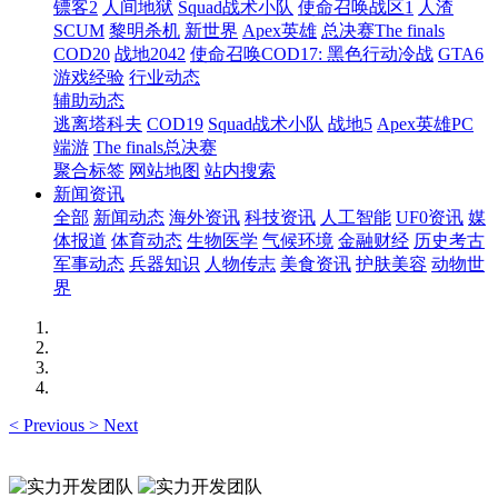
镖客2
人间地狱
Squad战术小队
使命召唤战区1
人渣
SCUM
黎明杀机
新世界
Apex英雄
总决赛The finals
COD20
战地2042
使命召唤COD17: 黑色行动冷战
GTA6
游戏经验
行业动态
辅助动态
逃离塔科夫
COD19
Squad战术小队
战地5
Apex英雄PC
端游
The finals总决赛
聚合标签
网站地图
站内搜索
新闻资讯
全部
新闻动态
海外资讯
科技资讯
人工智能
UF0资讯
媒
体报道
体育动态
生物医学
气候环境
金融财经
历史考古
军事动态
兵器知识
人物传志
美食资讯
护肤美容
动物世
界
<
Previous
>
Next