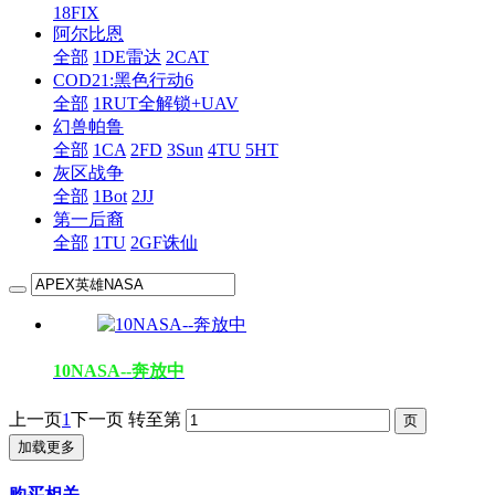
18FIX
阿尔比恩
全部
1DE雷达
2CAT
COD21:黑色行动6
全部
1RUT全解锁+UAV
幻兽帕鲁
全部
1CA
2FD
3Sun
4TU
5HT
灰区战争
全部
1Bot
2JJ
第一后裔
全部
1TU
2GF诛仙
10NASA--奔放中
上一页
1
下一页
转至第
加载更多
购买相关