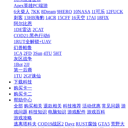
Apex英雄PC端游
6火柴人
7KK
8Dream
9HERO
10NASA
11可乐
12FUCK
刺客
13HB海豹
14CR
15CFF
16天空
17AI
18FIX
阿尔比恩
1DE雷达
2CAT
COD21:黑色行动6
1RUT全解锁+UAV
幻兽帕鲁
1CA
2FD
3Sun
4TU
5HT
灰区战争
1Bot
2JJ
第一后裔
1TU
2GF诛仙
下载科技
购买卡一
购买卡二
帮助中心
全部
购买相关
退款相关
科技推荐
活动优惠
常见问题
游
戏问题
科技知识
电脑知识
游戏配件
游戏百科
游戏攻略
逃离塔科夫
COD19战区2
Dayz
RUST腐蚀
GTA5
荒野大