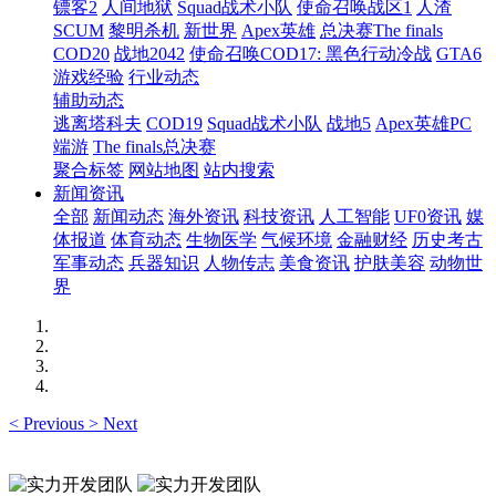
镖客2
人间地狱
Squad战术小队
使命召唤战区1
人渣
SCUM
黎明杀机
新世界
Apex英雄
总决赛The finals
COD20
战地2042
使命召唤COD17: 黑色行动冷战
GTA6
游戏经验
行业动态
辅助动态
逃离塔科夫
COD19
Squad战术小队
战地5
Apex英雄PC
端游
The finals总决赛
聚合标签
网站地图
站内搜索
新闻资讯
全部
新闻动态
海外资讯
科技资讯
人工智能
UF0资讯
媒
体报道
体育动态
生物医学
气候环境
金融财经
历史考古
军事动态
兵器知识
人物传志
美食资讯
护肤美容
动物世
界
<
Previous
>
Next