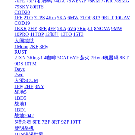
70FE
73PY机器码
74DX
75WE/AP
76KM
77KR
78SMG
79SKY
80RTS
COD20
1FE
2TO
3TPS
4Km
5KA
6MW
7TOP
8T3
9RUT
10UAV
COD19
1EXR
2HY
3FE
4FF
5KA
6V6
7Ring-1
8NOVA
9MW
10PRO
11TOP
12咖啡
13TO
15T3
人间地狱
1Mono
2KF
3Fly
RUST
2JXN
3Ring-1
4咖啡
5CAT
6YH萤火
7Hwid机器码
8KT
9DS
10TM
Dayz
2svd
人渣SCUM
1Fly
2HE
3NY
战地5
1BD5
战地1
1BD1
战地2042
5猎杀者
6FE
7BF
8RT
9ZP
10TT
黎明杀机
1UN浪漫世界