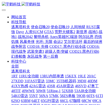
网站首页
科技导航
逃离塔科夫
使命召唤20
使命召唤19
人间地狱
RUST腐
蚀
Dayz
人渣SUCM
GTA5
荒野大镖客2
新世界
战地5
战
地1
战地2042
黎明杀机
Apex英雄PC端游
阿尔比恩
恐惧
饥饿
风暴奇侠
光环: 无限
命运2
艾尔登法环
最后的绿洲
战争附言
COD18: 先锋
COD17: 黑色行动冷战
COD16:
现代战争
武装突袭3
超级人类/突破
COD21:黑色行动6
幻兽帕鲁
灰区战争
第一后裔
科技中心
全部
逃离塔科夫
1RT
11RU全功能
13RU内部单透
15KEX
19LE
20AC
27XDD
31FAST雷达
33MC
35TB机器码
39DH
40DM
41XY热感
42AG雷达
43SR
45AIR雷达
46SVD
47奥丁
48TIT
49WWE
50WR
51Ring-1
52XBB
53AIR全功能
54KO雷达
55NT
56NA
57MK
58ZS单板
59OB
60TS
61TI
62SO
63BM
64ET
65GPS雷达
66CL
67咖啡
68CW
69CA