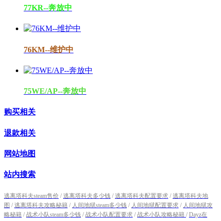
77KR--奔放中
76KM--维护中
75WE/AP--奔放中
购买相关
退款相关
网站地图
站内搜索
逃离塔科夫steam售价
/
逃离塔科夫多少钱
/
逃离塔科夫配置要求
/
逃离塔科夫地
图
/
逃离塔科夫攻略秘籍
/
人间地狱steam多少钱
/
人间地狱配置要求
/
人间地狱攻
略秘籍
/
战术小队steam多少钱
/
战术小队配置要求
/
战术小队攻略秘籍
/
Dayz在