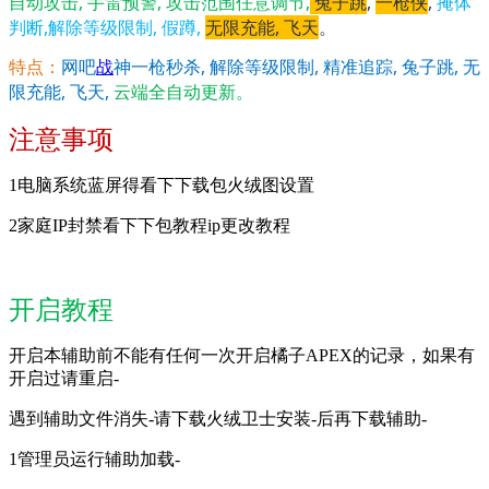
自动攻击, 手雷预警, 攻击范围任意调节,
兔子跳
,
一枪侠
,
掩体
判断,解除等级限制, 假蹲,
无限充能, 飞天
。
特点：
网吧
战
神一枪秒杀, 解除等级限制, 精准追踪, 兔子跳, 无
限充能, 飞天,
云端全自动更新。
注意事项
1电脑系统蓝屏得看下下载包火绒图设置
2家庭IP封禁看下下包教程ip更改教程
开启教程
开启本辅助前不能有任何一次开启橘子APEX的记录，如果有
开启过请重启-
遇到辅助文件消失-请下载火绒卫士安装-后再下载辅助-
1管理员运行辅助加载-