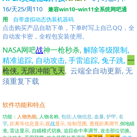
16/天25/周110
兼容win10~win11全系统网吧通
用
自带虚拟动态伪装机器码
点击购买产品自助下单，下单时写上自己QQ，全
自动发卡密，全程包安装使用。
NASA网吧
战
神一枪秒杀
,
解除等级限制,
精准追踪, 自动攻击, 手雷追踪, 兔子跳,
一
枪侠, 无限冲能飞天
,
云端全自动更新, 无
须重复下载
软件功能和特点
功能：
人物热能
, 人物名称
, 包括:人物信息, 血量, 护甲, 名
字
,
距离等信息显示,观
战
显示, 绘制范围
,
透视距离调节,
倒地瞄
准, 雷达显示, 自瞄模式切换, 追踪命中率调节, 攻击部位切换,