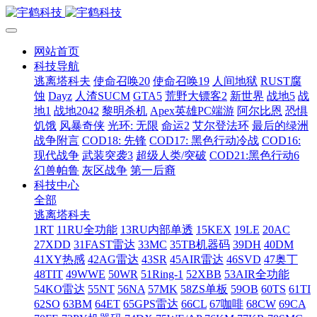
网站首页
科技导航
逃离塔科夫
使命召唤20
使命召唤19
人间地狱
RUST腐
蚀
Dayz
人渣SUCM
GTA5
荒野大镖客2
新世界
战地5
战
地1
战地2042
黎明杀机
Apex英雄PC端游
阿尔比恩
恐惧
饥饿
风暴奇侠
光环: 无限
命运2
艾尔登法环
最后的绿洲
战争附言
COD18: 先锋
COD17: 黑色行动冷战
COD16:
现代战争
武装突袭3
超级人类/突破
COD21:黑色行动6
幻兽帕鲁
灰区战争
第一后裔
科技中心
全部
逃离塔科夫
1RT
11RU全功能
13RU内部单透
15KEX
19LE
20AC
27XDD
31FAST雷达
33MC
35TB机器码
39DH
40DM
41XY热感
42AG雷达
43SR
45AIR雷达
46SVD
47奥丁
48TIT
49WWE
50WR
51Ring-1
52XBB
53AIR全功能
54KO雷达
55NT
56NA
57MK
58ZS单板
59OB
60TS
61TI
62SO
63BM
64ET
65GPS雷达
66CL
67咖啡
68CW
69CA