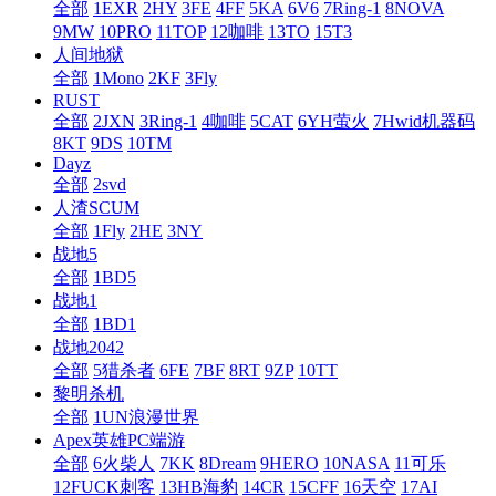
全部
1EXR
2HY
3FE
4FF
5KA
6V6
7Ring-1
8NOVA
9MW
10PRO
11TOP
12咖啡
13TO
15T3
人间地狱
全部
1Mono
2KF
3Fly
RUST
全部
2JXN
3Ring-1
4咖啡
5CAT
6YH萤火
7Hwid机器码
8KT
9DS
10TM
Dayz
全部
2svd
人渣SCUM
全部
1Fly
2HE
3NY
战地5
全部
1BD5
战地1
全部
1BD1
战地2042
全部
5猎杀者
6FE
7BF
8RT
9ZP
10TT
黎明杀机
全部
1UN浪漫世界
Apex英雄PC端游
全部
6火柴人
7KK
8Dream
9HERO
10NASA
11可乐
12FUCK刺客
13HB海豹
14CR
15CFF
16天空
17AI