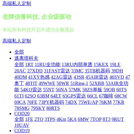
高端私人定制
老牌信誉科技, 企业级驱动
本站所有科技开启不成功全额退款
高端私人定制
全部
逃离塔科夫
全部
1RT
11RU全功能
13RU内部单透
15KEX
19LE
20AC
27XDD
31FAST雷达
33MC
35TB机器码
39DH
40DM
41XY热感
42AG雷达
43SR
45AIR雷达
46SVD
47
奥丁
48TIT
49WWE
50WR
51Ring-1
52XBB
53AIR全功
能
54KO雷达
55NT
56NA
57MK
58ZS单板
59OB
60TS
61TI
62SO
63BM
64ET
65GPS雷达
66CL
67咖啡
68CW
69CA
70FE
73PY机器码
74DX
75WE/AP
76KM
77KR
78SMG
79SKY
80RTS
COD20
全部
1FE
2TO
3TPS
4Km
5KA
6MW
7TOP
8T3
9RUT
10UAV
COD19