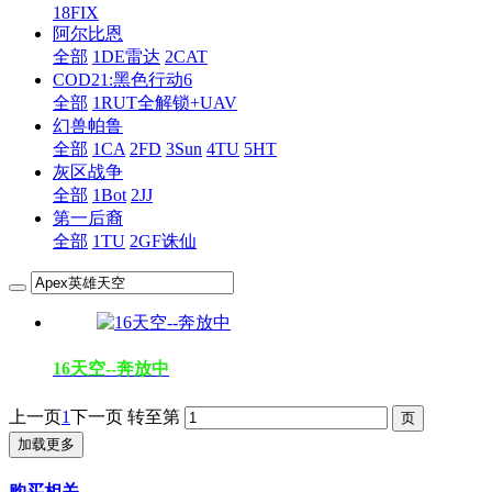
18FIX
阿尔比恩
全部
1DE雷达
2CAT
COD21:黑色行动6
全部
1RUT全解锁+UAV
幻兽帕鲁
全部
1CA
2FD
3Sun
4TU
5HT
灰区战争
全部
1Bot
2JJ
第一后裔
全部
1TU
2GF诛仙
16天空--奔放中
上一页
1
下一页
转至第
加载更多
购买相关