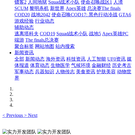
镖客2
人间地狱
Squad战术小队
使命召唤战区1
人渣
SCUM
黎明杀机
新世界
Apex英雄
总决赛The finals
COD20
战地2042
使命召唤COD17: 黑色行动冷战
GTA6
游戏经验
行业动态
辅助动态
逃离塔科夫
COD19
Squad战术小队
战地5
Apex英雄PC
端游
The finals总决赛
聚合标签
网站地图
站内搜索
新闻资讯
全部
新闻动态
海外资讯
科技资讯
人工智能
UF0资讯
媒
体报道
体育动态
生物医学
气候环境
金融财经
历史考古
军事动态
兵器知识
人物传志
美食资讯
护肤美容
动物世
界
<
Previous
>
Next