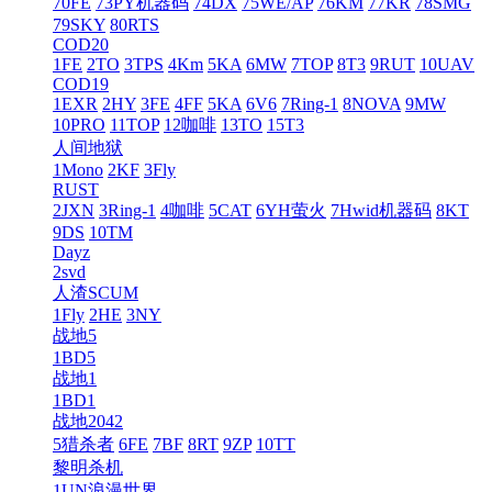
70FE
73PY机器码
74DX
75WE/AP
76KM
77KR
78SMG
79SKY
80RTS
COD20
1FE
2TO
3TPS
4Km
5KA
6MW
7TOP
8T3
9RUT
10UAV
COD19
1EXR
2HY
3FE
4FF
5KA
6V6
7Ring-1
8NOVA
9MW
10PRO
11TOP
12咖啡
13TO
15T3
人间地狱
1Mono
2KF
3Fly
RUST
2JXN
3Ring-1
4咖啡
5CAT
6YH萤火
7Hwid机器码
8KT
9DS
10TM
Dayz
2svd
人渣SCUM
1Fly
2HE
3NY
战地5
1BD5
战地1
1BD1
战地2042
5猎杀者
6FE
7BF
8RT
9ZP
10TT
黎明杀机
1UN浪漫世界