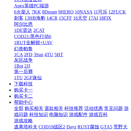
Apex英雄PC端游
6火柴人
7KK
8Dream
9HERO
10NASA
11可乐
12FUCK
刺客
13HB海豹
14CR
15CFF
16天空
17AI
18FIX
阿尔比恩
1DE雷达
2CAT
COD21:黑色行动6
1RUT全解锁+UAV
幻兽帕鲁
1CA
2FD
3Sun
4TU
5HT
灰区战争
1Bot
2JJ
第一后裔
1TU
2GF诛仙
下载科技
购买卡一
购买卡二
帮助中心
全部
购买相关
退款相关
科技推荐
活动优惠
常见问题
游
戏问题
科技知识
电脑知识
游戏配件
游戏百科
游戏攻略
逃离塔科夫
COD19战区2
Dayz
RUST腐蚀
GTA5
荒野大