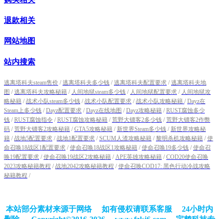
退款相关
网站地图
站内搜索
逃离塔科夫steam售价
/
逃离塔科夫多少钱
/
逃离塔科夫配置要求
/
逃离塔科夫地
图
/
逃离塔科夫攻略秘籍
/
人间地狱steam多少钱
/
人间地狱配置要求
/
人间地狱攻
略秘籍
/
战术小队steam多少钱
/
战术小队配置要求
/
战术小队攻略秘籍
/
Dayz在
Steam上多少钱
/
Dayz配置要求
/
Dayz在线地图
/
Dayz攻略秘籍
/
RUST腐蚀多少
钱
/
RUST腐蚀指令
/
RUST腐蚀攻略秘籍
/
荒野大镖客2多少钱
/
荒野大镖客2作弊
码
/
荒野大镖客2攻略秘籍
/
GTA5攻略秘籍
/
新世界Steam多少钱
/
新世界攻略秘
籍
/
战地5配置要求
/
战地1配置要求
/
SCUM人渣攻略秘籍
/
黎明杀机攻略秘籍
/
使
命召唤18战区1配置要求
/
使命召唤18战区1攻略秘籍
/
使命召唤19多少钱
/
使命召
唤19配置要求
/
使命召唤19战区2攻略秘籍
/
APE英雄攻略秘籍
/
COD20使命召唤
2023攻略秘籍教程
/
战地2042攻略秘籍教程
/
使命召唤COD17: 黑色行动冷战攻略
秘籍教程
/
本站部分素材来源于网络 如有侵权请联系客服 24小时内