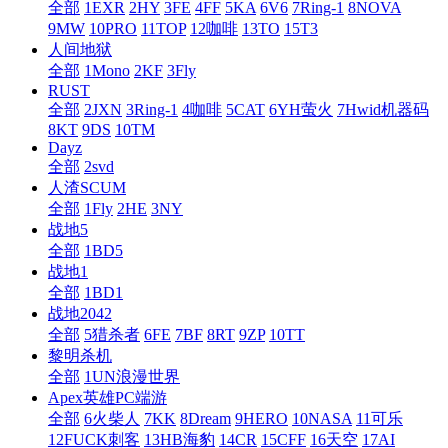
全部
1EXR
2HY
3FE
4FF
5KA
6V6
7Ring-1
8NOVA
9MW
10PRO
11TOP
12咖啡
13TO
15T3
人间地狱
全部
1Mono
2KF
3Fly
RUST
全部
2JXN
3Ring-1
4咖啡
5CAT
6YH萤火
7Hwid机器码
8KT
9DS
10TM
Dayz
全部
2svd
人渣SCUM
全部
1Fly
2HE
3NY
战地5
全部
1BD5
战地1
全部
1BD1
战地2042
全部
5猎杀者
6FE
7BF
8RT
9ZP
10TT
黎明杀机
全部
1UN浪漫世界
Apex英雄PC端游
全部
6火柴人
7KK
8Dream
9HERO
10NASA
11可乐
12FUCK刺客
13HB海豹
14CR
15CFF
16天空
17AI