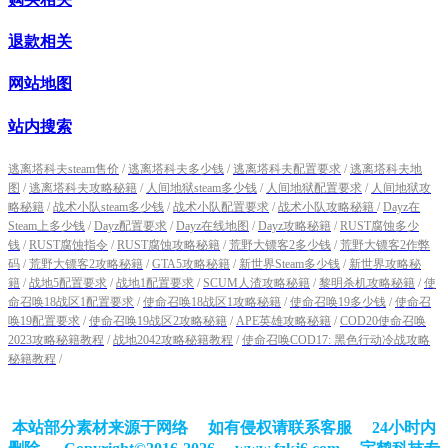
退款相关
网站地图
站内搜索
逃离塔科夫steam售价
/
逃离塔科夫多少钱
/
逃离塔科夫配置要求
/
逃离塔科夫地
图
/
逃离塔科夫攻略秘籍
/
人间地狱steam多少钱
/
人间地狱配置要求
/
人间地狱攻
略秘籍
/
战术小队steam多少钱
/
战术小队配置要求
/
战术小队攻略秘籍
/
Dayz在
Steam上多少钱
/
Dayz配置要求
/
Dayz在线地图
/
Dayz攻略秘籍
/
RUST腐蚀多少
钱
/
RUST腐蚀指令
/
RUST腐蚀攻略秘籍
/
荒野大镖客2多少钱
/
荒野大镖客2作弊
码
/
荒野大镖客2攻略秘籍
/
GTA5攻略秘籍
/
新世界Steam多少钱
/
新世界攻略秘
籍
/
战地5配置要求
/
战地1配置要求
/
SCUM人渣攻略秘籍
/
黎明杀机攻略秘籍
/
使
命召唤18战区1配置要求
/
使命召唤18战区1攻略秘籍
/
使命召唤19多少钱
/
使命召
唤19配置要求
/
使命召唤19战区2攻略秘籍
/
APE英雄攻略秘籍
/
COD20使命召唤
2023攻略秘籍教程
/
战地2042攻略秘籍教程
/
使命召唤COD17: 黑色行动冷战攻略
秘籍教程
/
本站部分素材来源于网络 如有侵权请联系客服 24小时内