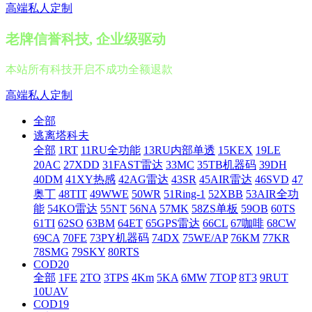
高端私人定制
老牌信誉科技, 企业级驱动
本站所有科技开启不成功全额退款
高端私人定制
全部
逃离塔科夫
全部
1RT
11RU全功能
13RU内部单透
15KEX
19LE
20AC
27XDD
31FAST雷达
33MC
35TB机器码
39DH
40DM
41XY热感
42AG雷达
43SR
45AIR雷达
46SVD
47
奥丁
48TIT
49WWE
50WR
51Ring-1
52XBB
53AIR全功
能
54KO雷达
55NT
56NA
57MK
58ZS单板
59OB
60TS
61TI
62SO
63BM
64ET
65GPS雷达
66CL
67咖啡
68CW
69CA
70FE
73PY机器码
74DX
75WE/AP
76KM
77KR
78SMG
79SKY
80RTS
COD20
全部
1FE
2TO
3TPS
4Km
5KA
6MW
7TOP
8T3
9RUT
10UAV
COD19