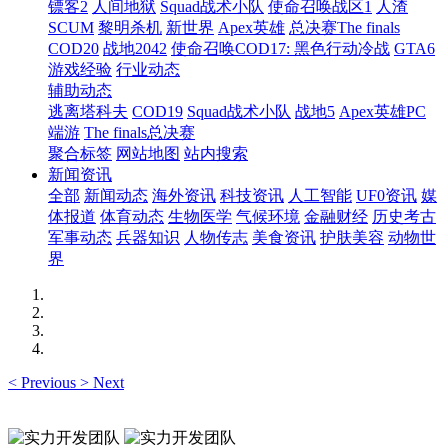
镖客2
人间地狱
Squad战术小队
使命召唤战区1
人渣
SCUM
黎明杀机
新世界
Apex英雄
总决赛The finals
COD20
战地2042
使命召唤COD17: 黑色行动冷战
GTA6
游戏经验
行业动态
辅助动态
逃离塔科夫
COD19
Squad战术小队
战地5
Apex英雄PC
端游
The finals总决赛
聚合标签
网站地图
站内搜索
新闻资讯
全部
新闻动态
海外资讯
科技资讯
人工智能
UF0资讯
媒
体报道
体育动态
生物医学
气候环境
金融财经
历史考古
军事动态
兵器知识
人物传志
美食资讯
护肤美容
动物世
界
<
Previous
>
Next