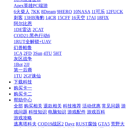
Apex英雄PC端游
6火柴人
7KK
8Dream
9HERO
10NASA
11可乐
12FUCK
刺客
13HB海豹
14CR
15CFF
16天空
17AI
18FIX
阿尔比恩
1DE雷达
2CAT
COD21:黑色行动6
1RUT全解锁+UAV
幻兽帕鲁
1CA
2FD
3Sun
4TU
5HT
灰区战争
1Bot
2JJ
第一后裔
1TU
2GF诛仙
下载科技
购买卡一
购买卡二
帮助中心
全部
购买相关
退款相关
科技推荐
活动优惠
常见问题
游
戏问题
科技知识
电脑知识
游戏配件
游戏百科
游戏攻略
逃离塔科夫
COD19战区2
Dayz
RUST腐蚀
GTA5
荒野大