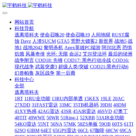
网站首页
科技导航
逃离塔科夫
使命召唤20
使命召唤19
人间地狱
RUST腐
蚀
Dayz
人渣SUCM
GTA5
荒野大镖客2
新世界
战地5
战
地1
战地2042
黎明杀机
Apex英雄PC端游
阿尔比恩
恐惧
饥饿
风暴奇侠
光环: 无限
命运2
艾尔登法环
最后的绿洲
战争附言
COD18: 先锋
COD17: 黑色行动冷战
COD16:
现代战争
武装突袭3
超级人类/突破
COD21:黑色行动6
幻兽帕鲁
灰区战争
第一后裔
科技中心
全部
逃离塔科夫
1RT
11RU全功能
13RU内部单透
15KEX
19LE
20AC
27XDD
31FAST雷达
33MC
35TB机器码
39DH
40DM
41XY热感
42AG雷达
43SR
45AIR雷达
46SVD
47奥丁
48TIT
49WWE
50WR
51Ring-1
52XBB
53AIR全功能
54KO雷达
55NT
56NA
57MK
58ZS单板
59OB
60TS
61TI
62SO
63BM
64ET
65GPS雷达
66CL
67咖啡
68CW
69CA