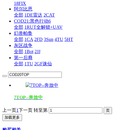
18FIX
阿尔比恩
全部
1DE雷达
2CAT
COD21:黑色行动6
全部
1RUT全解锁+UAV
幻兽帕鲁
全部
1CA
2FD
3Sun
4TU
5HT
灰区战争
全部
1Bot
2JJ
第一后裔
全部
1TU
2GF诛仙
7TOP--奔放中
上一页
1
下一页
转至第
加载更多
购买相关