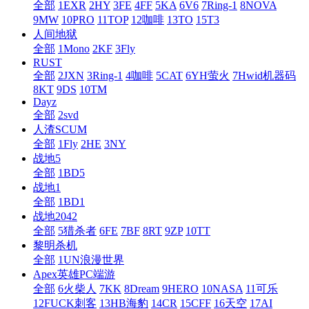
全部
1EXR
2HY
3FE
4FF
5KA
6V6
7Ring-1
8NOVA
9MW
10PRO
11TOP
12咖啡
13TO
15T3
人间地狱
全部
1Mono
2KF
3Fly
RUST
全部
2JXN
3Ring-1
4咖啡
5CAT
6YH萤火
7Hwid机器码
8KT
9DS
10TM
Dayz
全部
2svd
人渣SCUM
全部
1Fly
2HE
3NY
战地5
全部
1BD5
战地1
全部
1BD1
战地2042
全部
5猎杀者
6FE
7BF
8RT
9ZP
10TT
黎明杀机
全部
1UN浪漫世界
Apex英雄PC端游
全部
6火柴人
7KK
8Dream
9HERO
10NASA
11可乐
12FUCK刺客
13HB海豹
14CR
15CFF
16天空
17AI