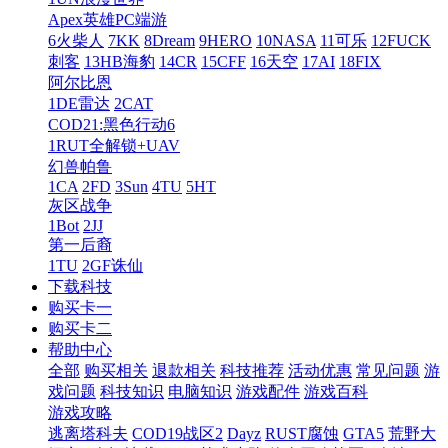
Apex英雄PC端游
6火柴人
7KK
8Dream
9HERO
10NASA
11可乐
12FUCK
刺客
13HB海豹
14CR
15CFF
16天空
17AI
18FIX
阿尔比恩
1DE雷达
2CAT
COD21:黑色行动6
1RUT全解锁+UAV
幻兽帕鲁
1CA
2FD
3Sun
4TU
5HT
灰区战争
1Bot
2JJ
第一后裔
1TU
2GF诛仙
下载科技
购买卡一
购买卡二
帮助中心
全部
购买相关
退款相关
科技推荐
活动优惠
常见问题
游
戏问题
科技知识
电脑知识
游戏配件
游戏百科
游戏攻略
逃离塔科夫
COD19战区2
Dayz
RUST腐蚀
GTA5
荒野大