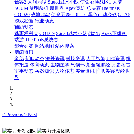
镖客2
人间地狱
Squad战术小队
使命召唤战区1
人渣
SCUM
黎明杀机
新世界
Apex英雄
总决赛The finals
COD20
战地2042
使命召唤COD17: 黑色行动冷战
GTA6
游戏经验
行业动态
辅助动态
逃离塔科夫
COD19
Squad战术小队
战地5
Apex英雄PC
端游
The finals总决赛
聚合标签
网站地图
站内搜索
新闻资讯
全部
新闻动态
海外资讯
科技资讯
人工智能
UF0资讯
媒
体报道
体育动态
生物医学
气候环境
金融财经
历史考古
军事动态
兵器知识
人物传志
美食资讯
护肤美容
动物世
界
<
Previous
>
Next