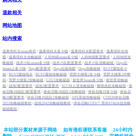
退款相关
网站地图
站内搜索
逃离塔科夫steam售价
/
逃离塔科夫多少钱
/
逃离塔科夫配置要求
/
逃离塔科夫地
图
/
逃离塔科夫攻略秘籍
/
人间地狱steam多少钱
/
人间地狱配置要求
/
人间地狱攻
略秘籍
/
战术小队steam多少钱
/
战术小队配置要求
/
战术小队攻略秘籍
/
Dayz在
Steam上多少钱
/
Dayz配置要求
/
Dayz在线地图
/
Dayz攻略秘籍
/
RUST腐蚀多少
钱
/
RUST腐蚀指令
/
RUST腐蚀攻略秘籍
/
荒野大镖客2多少钱
/
荒野大镖客2作弊
码
/
荒野大镖客2攻略秘籍
/
GTA5攻略秘籍
/
新世界Steam多少钱
/
新世界攻略秘
籍
/
战地5配置要求
/
战地1配置要求
/
SCUM人渣攻略秘籍
/
黎明杀机攻略秘籍
/
使
命召唤18战区1配置要求
/
使命召唤18战区1攻略秘籍
/
使命召唤19多少钱
/
使命召
唤19配置要求
/
使命召唤19战区2攻略秘籍
/
APE英雄攻略秘籍
/
COD20使命召唤
2023攻略秘籍教程
/
战地2042攻略秘籍教程
/
使命召唤COD17: 黑色行动冷战攻略
秘籍教程
/
本站部分素材来源于网络 如有侵权请联系客服 24小时内