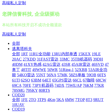
高端私人定制
老牌信誉科技, 企业级驱动
本站所有科技开启不成功全额退款
高端私人定制
全部
逃离塔科夫
全部
1RT
11RU全功能
13RU内部单透
15KEX
19LE
20AC
27XDD
31FAST雷达
33MC
35TB机器码
39DH
40DM
41XY热感
42AG雷达
43SR
45AIR雷达
46SVD
47
奥丁
48TIT
49WWE
50WR
51Ring-1
52XBB
53AIR全功
能
54KO雷达
55NT
56NA
57MK
58ZS单板
59OB
60TS
61TI
62SO
63BM
64ET
65GPS雷达
66CL
67咖啡
68CW
69CA
70FE
73PY机器码
74DX
75WE/AP
76KM
77KR
78SMG
79SKY
80RTS
COD20
全部
1FE
2TO
3TPS
4Km
5KA
6MW
7TOP
8T3
9RUT
10UAV
COD19