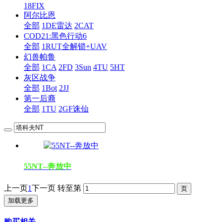
18FIX
阿尔比恩
全部
1DE雷达
2CAT
COD21:黑色行动6
全部
1RUT全解锁+UAV
幻兽帕鲁
全部
1CA
2FD
3Sun
4TU
5HT
灰区战争
全部
1Bot
2JJ
第一后裔
全部
1TU
2GF诛仙
55NT--奔放中
上一页
1
下一页
转至第
加载更多
购买相关