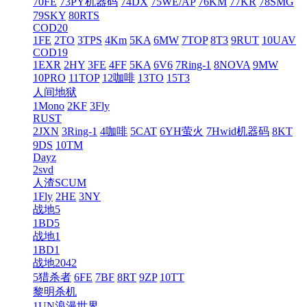
70FE
73PY机器码
74DX
75WE/AP
76KM
77KR
78SMG
79SKY
80RTS
COD20
1FE
2TO
3TPS
4Km
5KA
6MW
7TOP
8T3
9RUT
10UAV
COD19
1EXR
2HY
3FE
4FF
5KA
6V6
7Ring-1
8NOVA
9MW
10PRO
11TOP
12咖啡
13TO
15T3
人间地狱
1Mono
2KF
3Fly
RUST
2JXN
3Ring-1
4咖啡
5CAT
6YH萤火
7Hwid机器码
8KT
9DS
10TM
Dayz
2svd
人渣SCUM
1Fly
2HE
3NY
战地5
1BD5
战地1
1BD1
战地2042
5猎杀者
6FE
7BF
8RT
9ZP
10TT
黎明杀机
1UN浪漫世界