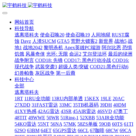
网站首页
科技导航
逃离塔科夫
使命召唤20
使命召唤19
人间地狱
RUST腐
蚀
Dayz
人渣SUCM
GTA5
荒野大镖客2
新世界
战地5
战
地1
战地2042
黎明杀机
Apex英雄PC端游
阿尔比恩
恐惧
饥饿
风暴奇侠
光环: 无限
命运2
艾尔登法环
最后的绿洲
战争附言
COD18: 先锋
COD17: 黑色行动冷战
COD16:
现代战争
武装突袭3
超级人类/突破
COD21:黑色行动6
幻兽帕鲁
灰区战争
第一后裔
科技中心
全部
逃离塔科夫
1RT
11RU全功能
13RU内部单透
15KEX
19LE
20AC
27XDD
31FAST雷达
33MC
35TB机器码
39DH
40DM
41XY热感
42AG雷达
43SR
45AIR雷达
46SVD
47奥丁
48TIT
49WWE
50WR
51Ring-1
52XBB
53AIR全功能
54KO雷达
55NT
56NA
57MK
58ZS单板
59OB
60TS
61TI
62SO
63BM
64ET
65GPS雷达
66CL
67咖啡
68CW
69CA