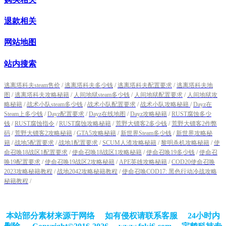
退款相关
网站地图
站内搜索
逃离塔科夫steam售价
/
逃离塔科夫多少钱
/
逃离塔科夫配置要求
/
逃离塔科夫地
图
/
逃离塔科夫攻略秘籍
/
人间地狱steam多少钱
/
人间地狱配置要求
/
人间地狱攻
略秘籍
/
战术小队steam多少钱
/
战术小队配置要求
/
战术小队攻略秘籍
/
Dayz在
Steam上多少钱
/
Dayz配置要求
/
Dayz在线地图
/
Dayz攻略秘籍
/
RUST腐蚀多少
钱
/
RUST腐蚀指令
/
RUST腐蚀攻略秘籍
/
荒野大镖客2多少钱
/
荒野大镖客2作弊
码
/
荒野大镖客2攻略秘籍
/
GTA5攻略秘籍
/
新世界Steam多少钱
/
新世界攻略秘
籍
/
战地5配置要求
/
战地1配置要求
/
SCUM人渣攻略秘籍
/
黎明杀机攻略秘籍
/
使
命召唤18战区1配置要求
/
使命召唤18战区1攻略秘籍
/
使命召唤19多少钱
/
使命召
唤19配置要求
/
使命召唤19战区2攻略秘籍
/
APE英雄攻略秘籍
/
COD20使命召唤
2023攻略秘籍教程
/
战地2042攻略秘籍教程
/
使命召唤COD17: 黑色行动冷战攻略
秘籍教程
/
本站部分素材来源于网络 如有侵权请联系客服 24小时内