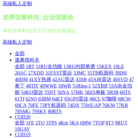
高端私人定制
老牌信誉科技, 企业级驱动
本站所有科技开启不成功全额退款
高端私人定制
全部
逃离塔科夫
全部
1RT
11RU全功能
13RU内部单透
15KEX
19LE
20AC
27XDD
31FAST雷达
33MC
35TB机器码
39DH
40DM
41XY热感
42AG雷达
43SR
45AIR雷达
46SVD
47
奥丁
48TIT
49WWE
50WR
51Ring-1
52XBB
53AIR全功
能
54KO雷达
55NT
56NA
57MK
58ZS单板
59OB
60TS
61TI
62SO
63BM
64ET
65GPS雷达
66CL
67咖啡
68CW
69CA
70FE
73PY机器码
74DX
75WE/AP
76KM
77KR
78SMG
79SKY
80RTS
COD20
全部
1FE
2TO
3TPS
4Km
5KA
6MW
7TOP
8T3
9RUT
10UAV
COD19