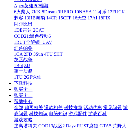
Apex英雄PC端游
6火柴人
7KK
8Dream
9HERO
10NASA
11可乐
12FUCK
刺客
13HB海豹
14CR
15CFF
16天空
17AI
18FIX
阿尔比恩
1DE雷达
2CAT
COD21:黑色行动6
1RUT全解锁+UAV
幻兽帕鲁
1CA
2FD
3Sun
4TU
5HT
灰区战争
1Bot
2JJ
第一后裔
1TU
2GF诛仙
下载科技
购买卡一
购买卡二
帮助中心
全部
购买相关
退款相关
科技推荐
活动优惠
常见问题
游
戏问题
科技知识
电脑知识
游戏配件
游戏百科
游戏攻略
逃离塔科夫
COD19战区2
Dayz
RUST腐蚀
GTA5
荒野大