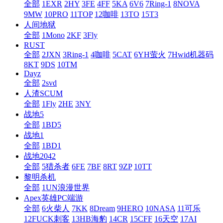
全部
1EXR
2HY
3FE
4FF
5KA
6V6
7Ring-1
8NOVA
9MW
10PRO
11TOP
12咖啡
13TO
15T3
人间地狱
全部
1Mono
2KF
3Fly
RUST
全部
2JXN
3Ring-1
4咖啡
5CAT
6YH萤火
7Hwid机器码
8KT
9DS
10TM
Dayz
全部
2svd
人渣SCUM
全部
1Fly
2HE
3NY
战地5
全部
1BD5
战地1
全部
1BD1
战地2042
全部
5猎杀者
6FE
7BF
8RT
9ZP
10TT
黎明杀机
全部
1UN浪漫世界
Apex英雄PC端游
全部
6火柴人
7KK
8Dream
9HERO
10NASA
11可乐
12FUCK刺客
13HB海豹
14CR
15CFF
16天空
17AI