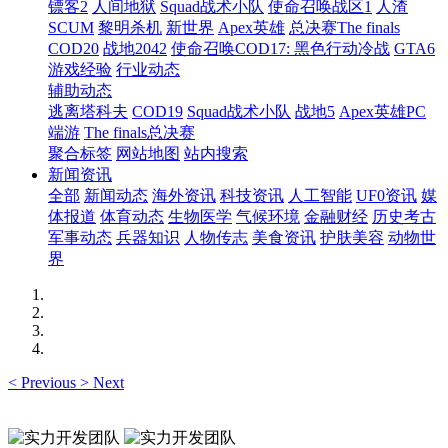
镖客2
人间地狱
Squad战术小队
使命召唤战区1
人渣
SCUM
黎明杀机
新世界
Apex英雄
总决赛The finals
COD20
战地2042
使命召唤COD17: 黑色行动冷战
GTA6
游戏经验
行业动态
辅助动态
逃离塔科夫
COD19
Squad战术小队
战地5
Apex英雄PC
端游
The finals总决赛
聚合标签
网站地图
站内搜索
新闻资讯
全部
新闻动态
海外资讯
科技资讯
人工智能
UF0资讯
媒
体报道
体育动态
生物医学
气候环境
金融财经
历史考古
军事动态
兵器知识
人物传志
美食资讯
护肤美容
动物世
界
<
Previous
>
Next