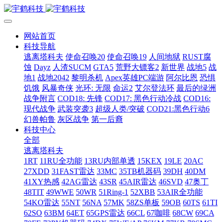
网站首页
科技导航
逃离塔科夫
使命召唤20
使命召唤19
人间地狱
RUST腐
蚀
Dayz
人渣SUCM
GTA5
荒野大镖客2
新世界
战地5
战
地1
战地2042
黎明杀机
Apex英雄PC端游
阿尔比恩
恐惧
饥饿
风暴奇侠
光环: 无限
命运2
艾尔登法环
最后的绿洲
战争附言
COD18: 先锋
COD17: 黑色行动冷战
COD16:
现代战争
武装突袭3
超级人类/突破
COD21:黑色行动6
幻兽帕鲁
灰区战争
第一后裔
科技中心
全部
逃离塔科夫
1RT
11RU全功能
13RU内部单透
15KEX
19LE
20AC
27XDD
31FAST雷达
33MC
35TB机器码
39DH
40DM
41XY热感
42AG雷达
43SR
45AIR雷达
46SVD
47奥丁
48TIT
49WWE
50WR
51Ring-1
52XBB
53AIR全功能
54KO雷达
55NT
56NA
57MK
58ZS单板
59OB
60TS
61TI
62SO
63BM
64ET
65GPS雷达
66CL
67咖啡
68CW
69CA