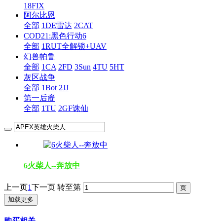
18FIX
阿尔比恩
全部
1DE雷达
2CAT
COD21:黑色行动6
全部
1RUT全解锁+UAV
幻兽帕鲁
全部
1CA
2FD
3Sun
4TU
5HT
灰区战争
全部
1Bot
2JJ
第一后裔
全部
1TU
2GF诛仙
6火柴人--奔放中
上一页
1
下一页
转至第
加载更多
购买相关