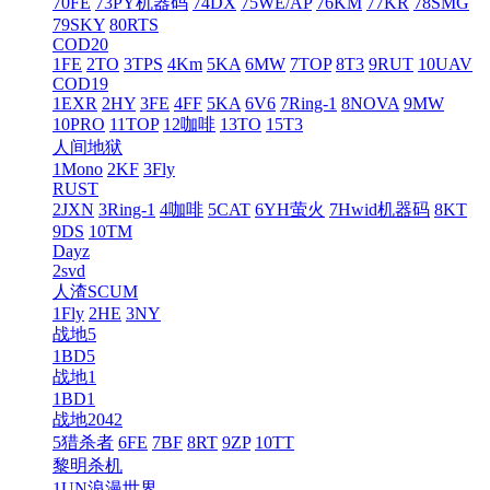
70FE
73PY机器码
74DX
75WE/AP
76KM
77KR
78SMG
79SKY
80RTS
COD20
1FE
2TO
3TPS
4Km
5KA
6MW
7TOP
8T3
9RUT
10UAV
COD19
1EXR
2HY
3FE
4FF
5KA
6V6
7Ring-1
8NOVA
9MW
10PRO
11TOP
12咖啡
13TO
15T3
人间地狱
1Mono
2KF
3Fly
RUST
2JXN
3Ring-1
4咖啡
5CAT
6YH萤火
7Hwid机器码
8KT
9DS
10TM
Dayz
2svd
人渣SCUM
1Fly
2HE
3NY
战地5
1BD5
战地1
1BD1
战地2042
5猎杀者
6FE
7BF
8RT
9ZP
10TT
黎明杀机
1UN浪漫世界