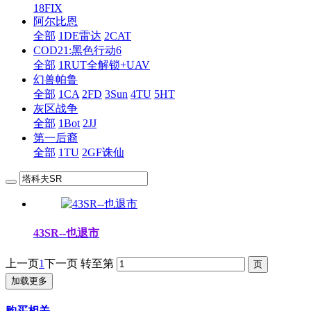
18FIX
阿尔比恩
全部
1DE雷达
2CAT
COD21:黑色行动6
全部
1RUT全解锁+UAV
幻兽帕鲁
全部
1CA
2FD
3Sun
4TU
5HT
灰区战争
全部
1Bot
2JJ
第一后裔
全部
1TU
2GF诛仙
43SR--也退市
上一页
1
下一页
转至第
加载更多
购买相关