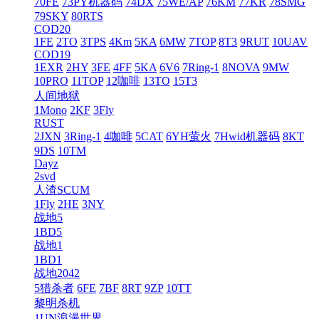
70FE
73PY机器码
74DX
75WE/AP
76KM
77KR
78SMG
79SKY
80RTS
COD20
1FE
2TO
3TPS
4Km
5KA
6MW
7TOP
8T3
9RUT
10UAV
COD19
1EXR
2HY
3FE
4FF
5KA
6V6
7Ring-1
8NOVA
9MW
10PRO
11TOP
12咖啡
13TO
15T3
人间地狱
1Mono
2KF
3Fly
RUST
2JXN
3Ring-1
4咖啡
5CAT
6YH萤火
7Hwid机器码
8KT
9DS
10TM
Dayz
2svd
人渣SCUM
1Fly
2HE
3NY
战地5
1BD5
战地1
1BD1
战地2042
5猎杀者
6FE
7BF
8RT
9ZP
10TT
黎明杀机
1UN浪漫世界