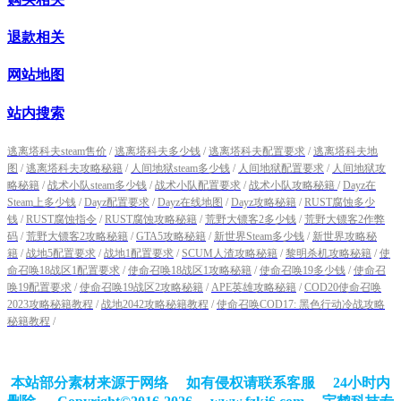
退款相关
网站地图
站内搜索
逃离塔科夫steam售价
/
逃离塔科夫多少钱
/
逃离塔科夫配置要求
/
逃离塔科夫地
图
/
逃离塔科夫攻略秘籍
/
人间地狱steam多少钱
/
人间地狱配置要求
/
人间地狱攻
略秘籍
/
战术小队steam多少钱
/
战术小队配置要求
/
战术小队攻略秘籍
/
Dayz在
Steam上多少钱
/
Dayz配置要求
/
Dayz在线地图
/
Dayz攻略秘籍
/
RUST腐蚀多少
钱
/
RUST腐蚀指令
/
RUST腐蚀攻略秘籍
/
荒野大镖客2多少钱
/
荒野大镖客2作弊
码
/
荒野大镖客2攻略秘籍
/
GTA5攻略秘籍
/
新世界Steam多少钱
/
新世界攻略秘
籍
/
战地5配置要求
/
战地1配置要求
/
SCUM人渣攻略秘籍
/
黎明杀机攻略秘籍
/
使
命召唤18战区1配置要求
/
使命召唤18战区1攻略秘籍
/
使命召唤19多少钱
/
使命召
唤19配置要求
/
使命召唤19战区2攻略秘籍
/
APE英雄攻略秘籍
/
COD20使命召唤
2023攻略秘籍教程
/
战地2042攻略秘籍教程
/
使命召唤COD17: 黑色行动冷战攻略
秘籍教程
/
本站部分素材来源于网络 如有侵权请联系客服 24小时内