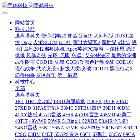
网站首页
科技导航
逃离塔科夫
使命召唤20
使命召唤19
人间地狱
RUST腐
蚀
Dayz
人渣SUCM
GTA5
荒野大镖客2
新世界
战地5
战
地1
战地2042
黎明杀机
Apex英雄PC端游
阿尔比恩
恐惧
饥饿
风暴奇侠
光环: 无限
命运2
艾尔登法环
最后的绿洲
战争附言
COD18: 先锋
COD17: 黑色行动冷战
COD16:
现代战争
武装突袭3
超级人类/突破
COD21:黑色行动6
幻兽帕鲁
灰区战争
第一后裔
科技中心
全部
逃离塔科夫
1RT
11RU全功能
13RU内部单透
15KEX
19LE
20AC
27XDD
31FAST雷达
33MC
35TB机器码
39DH
40DM
41XY热感
42AG雷达
43SR
45AIR雷达
46SVD
47奥丁
48TIT
49WWE
50WR
51Ring-1
52XBB
53AIR全功能
54KO雷达
55NT
56NA
57MK
58ZS单板
59OB
60TS
61TI
62SO
63BM
64ET
65GPS雷达
66CL
67咖啡
68CW
69CA