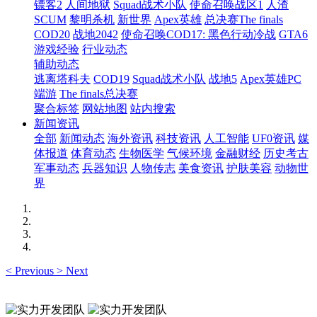
镖客2
人间地狱
Squad战术小队
使命召唤战区1
人渣
SCUM
黎明杀机
新世界
Apex英雄
总决赛The finals
COD20
战地2042
使命召唤COD17: 黑色行动冷战
GTA6
游戏经验
行业动态
辅助动态
逃离塔科夫
COD19
Squad战术小队
战地5
Apex英雄PC
端游
The finals总决赛
聚合标签
网站地图
站内搜索
新闻资讯
全部
新闻动态
海外资讯
科技资讯
人工智能
UF0资讯
媒
体报道
体育动态
生物医学
气候环境
金融财经
历史考古
军事动态
兵器知识
人物传志
美食资讯
护肤美容
动物世
界
<
Previous
>
Next