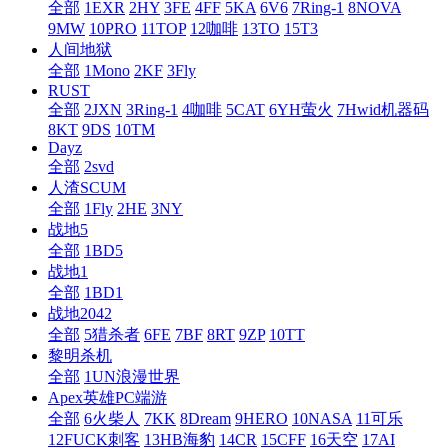
全部
1EXR
2HY
3FE
4FF
5KA
6V6
7Ring-1
8NOVA
9MW
10PRO
11TOP
12咖啡
13TO
15T3
人间地狱
全部
1Mono
2KF
3Fly
RUST
全部
2JXN
3Ring-1
4咖啡
5CAT
6YH萤火
7Hwid机器码
8KT
9DS
10TM
Dayz
全部
2svd
人渣SCUM
全部
1Fly
2HE
3NY
战地5
全部
1BD5
战地1
全部
1BD1
战地2042
全部
5猎杀者
6FE
7BF
8RT
9ZP
10TT
黎明杀机
全部
1UN浪漫世界
Apex英雄PC端游
全部
6火柴人
7KK
8Dream
9HERO
10NASA
11可乐
12FUCK刺客
13HB海豹
14CR
15CFF
16天空
17AI