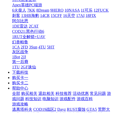
Apex英雄PC端游
6火柴人
7KK
8Dream
9HERO
10NASA
11可乐
12FUCK
刺客
13HB海豹
14CR
15CFF
16天空
17AI
18FIX
阿尔比恩
1DE雷达
2CAT
COD21:黑色行动6
1RUT全解锁+UAV
幻兽帕鲁
1CA
2FD
3Sun
4TU
5HT
灰区战争
1Bot
2JJ
第一后裔
1TU
2GF诛仙
下载科技
购买卡一
购买卡二
帮助中心
全部
购买相关
退款相关
科技推荐
活动优惠
常见问题
游
戏问题
科技知识
电脑知识
游戏配件
游戏百科
游戏攻略
逃离塔科夫
COD19战区2
Dayz
RUST腐蚀
GTA5
荒野大