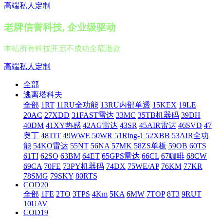
高端私人定制
老牌信誉科技, 企业级驱动
本站所有科技开启不成功全额退款
高端私人定制
全部
逃离塔科夫
全部
1RT
11RU全功能
13RU内部单透
15KEX
19LE
20AC
27XDD
31FAST雷达
33MC
35TB机器码
39DH
40DM
41XY热感
42AG雷达
43SR
45AIR雷达
46SVD
47
奥丁
48TIT
49WWE
50WR
51Ring-1
52XBB
53AIR全功
能
54KO雷达
55NT
56NA
57MK
58ZS单板
59OB
60TS
61TI
62SO
63BM
64ET
65GPS雷达
66CL
67咖啡
68CW
69CA
70FE
73PY机器码
74DX
75WE/AP
76KM
77KR
78SMG
79SKY
80RTS
COD20
全部
1FE
2TO
3TPS
4Km
5KA
6MW
7TOP
8T3
9RUT
10UAV
COD19