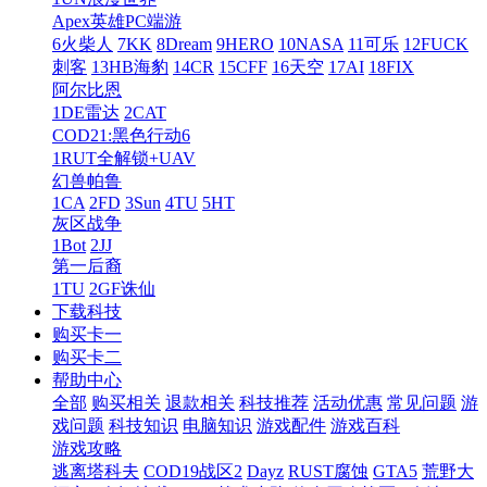
Apex英雄PC端游
6火柴人
7KK
8Dream
9HERO
10NASA
11可乐
12FUCK
刺客
13HB海豹
14CR
15CFF
16天空
17AI
18FIX
阿尔比恩
1DE雷达
2CAT
COD21:黑色行动6
1RUT全解锁+UAV
幻兽帕鲁
1CA
2FD
3Sun
4TU
5HT
灰区战争
1Bot
2JJ
第一后裔
1TU
2GF诛仙
下载科技
购买卡一
购买卡二
帮助中心
全部
购买相关
退款相关
科技推荐
活动优惠
常见问题
游
戏问题
科技知识
电脑知识
游戏配件
游戏百科
游戏攻略
逃离塔科夫
COD19战区2
Dayz
RUST腐蚀
GTA5
荒野大