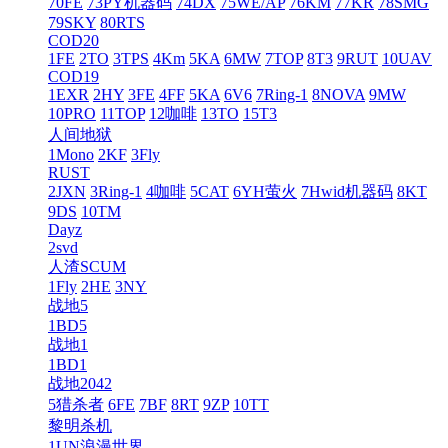
70FE
73PY机器码
74DX
75WE/AP
76KM
77KR
78SMG
79SKY
80RTS
COD20
1FE
2TO
3TPS
4Km
5KA
6MW
7TOP
8T3
9RUT
10UAV
COD19
1EXR
2HY
3FE
4FF
5KA
6V6
7Ring-1
8NOVA
9MW
10PRO
11TOP
12咖啡
13TO
15T3
人间地狱
1Mono
2KF
3Fly
RUST
2JXN
3Ring-1
4咖啡
5CAT
6YH萤火
7Hwid机器码
8KT
9DS
10TM
Dayz
2svd
人渣SCUM
1Fly
2HE
3NY
战地5
1BD5
战地1
1BD1
战地2042
5猎杀者
6FE
7BF
8RT
9ZP
10TT
黎明杀机
1UN浪漫世界