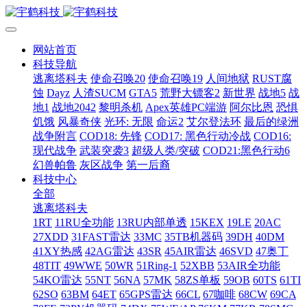
网站首页
科技导航
逃离塔科夫
使命召唤20
使命召唤19
人间地狱
RUST腐
蚀
Dayz
人渣SUCM
GTA5
荒野大镖客2
新世界
战地5
战
地1
战地2042
黎明杀机
Apex英雄PC端游
阿尔比恩
恐惧
饥饿
风暴奇侠
光环: 无限
命运2
艾尔登法环
最后的绿洲
战争附言
COD18: 先锋
COD17: 黑色行动冷战
COD16:
现代战争
武装突袭3
超级人类/突破
COD21:黑色行动6
幻兽帕鲁
灰区战争
第一后裔
科技中心
全部
逃离塔科夫
1RT
11RU全功能
13RU内部单透
15KEX
19LE
20AC
27XDD
31FAST雷达
33MC
35TB机器码
39DH
40DM
41XY热感
42AG雷达
43SR
45AIR雷达
46SVD
47奥丁
48TIT
49WWE
50WR
51Ring-1
52XBB
53AIR全功能
54KO雷达
55NT
56NA
57MK
58ZS单板
59OB
60TS
61TI
62SO
63BM
64ET
65GPS雷达
66CL
67咖啡
68CW
69CA