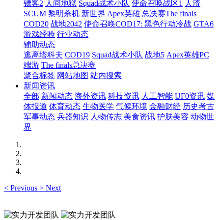
镖客2
人间地狱
Squad战术小队
使命召唤战区1
人渣
SCUM
黎明杀机
新世界
Apex英雄
总决赛The finals
COD20
战地2042
使命召唤COD17: 黑色行动冷战
GTA6
游戏经验
行业动态
辅助动态
逃离塔科夫
COD19
Squad战术小队
战地5
Apex英雄PC
端游
The finals总决赛
聚合标签
网站地图
站内搜索
新闻资讯
全部
新闻动态
海外资讯
科技资讯
人工智能
UF0资讯
媒
体报道
体育动态
生物医学
气候环境
金融财经
历史考古
军事动态
兵器知识
人物传志
美食资讯
护肤美容
动物世
界
<
Previous
>
Next