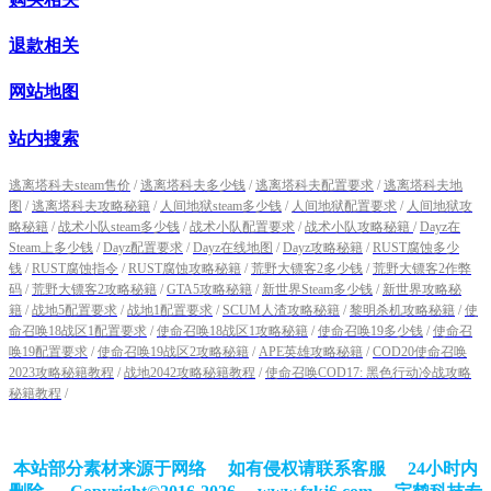
退款相关
网站地图
站内搜索
逃离塔科夫steam售价
/
逃离塔科夫多少钱
/
逃离塔科夫配置要求
/
逃离塔科夫地
图
/
逃离塔科夫攻略秘籍
/
人间地狱steam多少钱
/
人间地狱配置要求
/
人间地狱攻
略秘籍
/
战术小队steam多少钱
/
战术小队配置要求
/
战术小队攻略秘籍
/
Dayz在
Steam上多少钱
/
Dayz配置要求
/
Dayz在线地图
/
Dayz攻略秘籍
/
RUST腐蚀多少
钱
/
RUST腐蚀指令
/
RUST腐蚀攻略秘籍
/
荒野大镖客2多少钱
/
荒野大镖客2作弊
码
/
荒野大镖客2攻略秘籍
/
GTA5攻略秘籍
/
新世界Steam多少钱
/
新世界攻略秘
籍
/
战地5配置要求
/
战地1配置要求
/
SCUM人渣攻略秘籍
/
黎明杀机攻略秘籍
/
使
命召唤18战区1配置要求
/
使命召唤18战区1攻略秘籍
/
使命召唤19多少钱
/
使命召
唤19配置要求
/
使命召唤19战区2攻略秘籍
/
APE英雄攻略秘籍
/
COD20使命召唤
2023攻略秘籍教程
/
战地2042攻略秘籍教程
/
使命召唤COD17: 黑色行动冷战攻略
秘籍教程
/
本站部分素材来源于网络 如有侵权请联系客服 24小时内