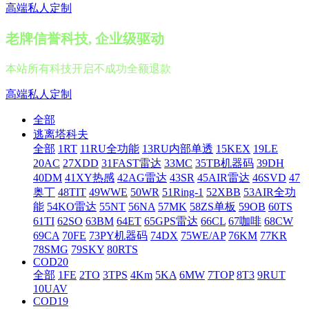
高端私人定制
老牌信誉科技, 企业级驱动
本站所有科技开启不成功全额退款
高端私人定制
全部
逃离塔科夫
全部
1RT
11RU全功能
13RU内部单透
15KEX
19LE
20AC
27XDD
31FAST雷达
33MC
35TB机器码
39DH
40DM
41XY热感
42AG雷达
43SR
45AIR雷达
46SVD
47
奥丁
48TIT
49WWE
50WR
51Ring-1
52XBB
53AIR全功
能
54KO雷达
55NT
56NA
57MK
58ZS单板
59OB
60TS
61TI
62SO
63BM
64ET
65GPS雷达
66CL
67咖啡
68CW
69CA
70FE
73PY机器码
74DX
75WE/AP
76KM
77KR
78SMG
79SKY
80RTS
COD20
全部
1FE
2TO
3TPS
4Km
5KA
6MW
7TOP
8T3
9RUT
10UAV
COD19