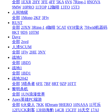
全部
1EXR
2HY
3FE
4FF
5KA
6V6
7Ring-1
8NOVA
9MW
10PRO
11TOP
12咖啡
13TO
15T3
人间地狱
全部
1Mono
2KF
3Fly
RUST
全部
2JXN
3Ring-1
4咖啡
5CAT
6YH萤火
7Hwid机器码
8KT
9DS
10TM
Dayz
全部
2svd
人渣SCUM
全部
1Fly
2HE
3NY
战地5
全部
1BD5
战地1
全部
1BD1
战地2042
全部
5猎杀者
6FE
7BF
8RT
9ZP
10TT
黎明杀机
全部
1UN浪漫世界
Apex英雄PC端游
全部
6火柴人
7KK
8Dream
9HERO
10NASA
11可乐
12FUCK刺客
13HB海豹
14CR
15CFF
16天空
17AI