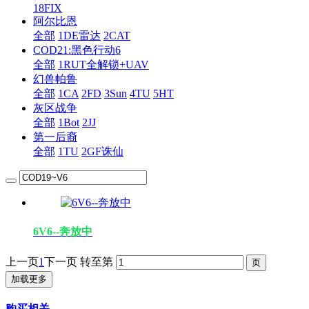
18FIX
阿尔比恩
全部
1DE雷达
2CAT
COD21:黑色行动6
全部
1RUT全解锁+UAV
幻兽帕鲁
全部
1CA
2FD
3Sun
4TU
5HT
灰区战争
全部
1Bot
2JJ
第一后裔
全部
1TU
2GF诛仙
6V6--奔放中
上一页
1
下一页
转至第
加载更多
购买相关