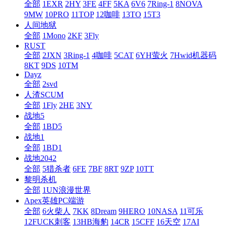
全部
1EXR
2HY
3FE
4FF
5KA
6V6
7Ring-1
8NOVA
9MW
10PRO
11TOP
12咖啡
13TO
15T3
人间地狱
全部
1Mono
2KF
3Fly
RUST
全部
2JXN
3Ring-1
4咖啡
5CAT
6YH萤火
7Hwid机器码
8KT
9DS
10TM
Dayz
全部
2svd
人渣SCUM
全部
1Fly
2HE
3NY
战地5
全部
1BD5
战地1
全部
1BD1
战地2042
全部
5猎杀者
6FE
7BF
8RT
9ZP
10TT
黎明杀机
全部
1UN浪漫世界
Apex英雄PC端游
全部
6火柴人
7KK
8Dream
9HERO
10NASA
11可乐
12FUCK刺客
13HB海豹
14CR
15CFF
16天空
17AI