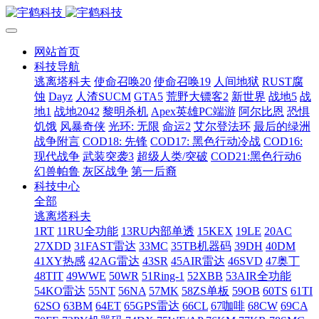
网站首页
科技导航
逃离塔科夫
使命召唤20
使命召唤19
人间地狱
RUST腐
蚀
Dayz
人渣SUCM
GTA5
荒野大镖客2
新世界
战地5
战
地1
战地2042
黎明杀机
Apex英雄PC端游
阿尔比恩
恐惧
饥饿
风暴奇侠
光环: 无限
命运2
艾尔登法环
最后的绿洲
战争附言
COD18: 先锋
COD17: 黑色行动冷战
COD16:
现代战争
武装突袭3
超级人类/突破
COD21:黑色行动6
幻兽帕鲁
灰区战争
第一后裔
科技中心
全部
逃离塔科夫
1RT
11RU全功能
13RU内部单透
15KEX
19LE
20AC
27XDD
31FAST雷达
33MC
35TB机器码
39DH
40DM
41XY热感
42AG雷达
43SR
45AIR雷达
46SVD
47奥丁
48TIT
49WWE
50WR
51Ring-1
52XBB
53AIR全功能
54KO雷达
55NT
56NA
57MK
58ZS单板
59OB
60TS
61TI
62SO
63BM
64ET
65GPS雷达
66CL
67咖啡
68CW
69CA