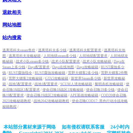
退款相关
网站地图
站内搜索
逃离塔科夫steam售价
/
逃离塔科夫多少钱
/
逃离塔科夫配置要求
/
逃离塔科夫地
图
/
逃离塔科夫攻略秘籍
/
人间地狱steam多少钱
/
人间地狱配置要求
/
人间地狱攻
略秘籍
/
战术小队steam多少钱
/
战术小队配置要求
/
战术小队攻略秘籍
/
Dayz在
Steam上多少钱
/
Dayz配置要求
/
Dayz在线地图
/
Dayz攻略秘籍
/
RUST腐蚀多少
钱
/
RUST腐蚀指令
/
RUST腐蚀攻略秘籍
/
荒野大镖客2多少钱
/
荒野大镖客2作弊
码
/
荒野大镖客2攻略秘籍
/
GTA5攻略秘籍
/
新世界Steam多少钱
/
新世界攻略秘
籍
/
战地5配置要求
/
战地1配置要求
/
SCUM人渣攻略秘籍
/
黎明杀机攻略秘籍
/
使
命召唤18战区1配置要求
/
使命召唤18战区1攻略秘籍
/
使命召唤19多少钱
/
使命召
唤19配置要求
/
使命召唤19战区2攻略秘籍
/
APE英雄攻略秘籍
/
COD20使命召唤
2023攻略秘籍教程
/
战地2042攻略秘籍教程
/
使命召唤COD17: 黑色行动冷战攻略
秘籍教程
/
本站部分素材来源于网络 如有侵权请联系客服 24小时内