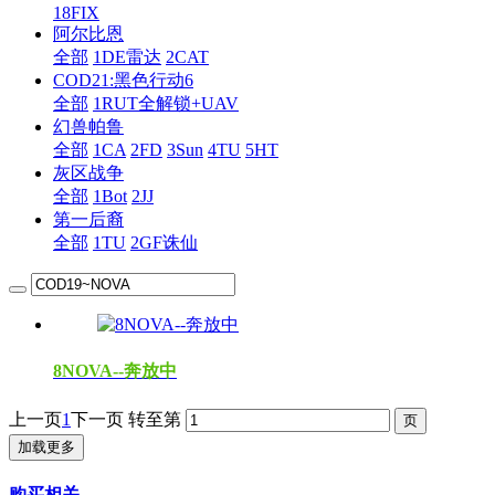
18FIX
阿尔比恩
全部
1DE雷达
2CAT
COD21:黑色行动6
全部
1RUT全解锁+UAV
幻兽帕鲁
全部
1CA
2FD
3Sun
4TU
5HT
灰区战争
全部
1Bot
2JJ
第一后裔
全部
1TU
2GF诛仙
8NOVA--奔放中
上一页
1
下一页
转至第
加载更多
购买相关