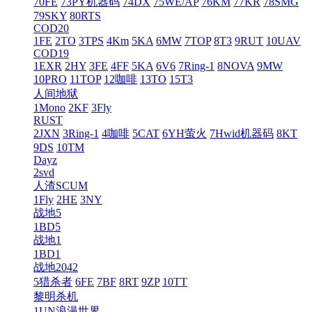
70FE
73PY机器码
74DX
75WE/AP
76KM
77KR
78SMG
79SKY
80RTS
COD20
1FE
2TO
3TPS
4Km
5KA
6MW
7TOP
8T3
9RUT
10UAV
COD19
1EXR
2HY
3FE
4FF
5KA
6V6
7Ring-1
8NOVA
9MW
10PRO
11TOP
12咖啡
13TO
15T3
人间地狱
1Mono
2KF
3Fly
RUST
2JXN
3Ring-1
4咖啡
5CAT
6YH萤火
7Hwid机器码
8KT
9DS
10TM
Dayz
2svd
人渣SCUM
1Fly
2HE
3NY
战地5
1BD5
战地1
1BD1
战地2042
5猎杀者
6FE
7BF
8RT
9ZP
10TT
黎明杀机
1UN浪漫世界