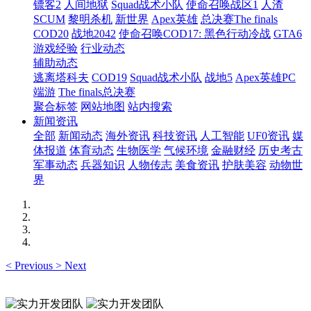
镖客2
人间地狱
Squad战术小队
使命召唤战区1
人渣
SCUM
黎明杀机
新世界
Apex英雄
总决赛The finals
COD20
战地2042
使命召唤COD17: 黑色行动冷战
GTA6
游戏经验
行业动态
辅助动态
逃离塔科夫
COD19
Squad战术小队
战地5
Apex英雄PC
端游
The finals总决赛
聚合标签
网站地图
站内搜索
新闻资讯
全部
新闻动态
海外资讯
科技资讯
人工智能
UF0资讯
媒
体报道
体育动态
生物医学
气候环境
金融财经
历史考古
军事动态
兵器知识
人物传志
美食资讯
护肤美容
动物世
界
<
Previous
>
Next