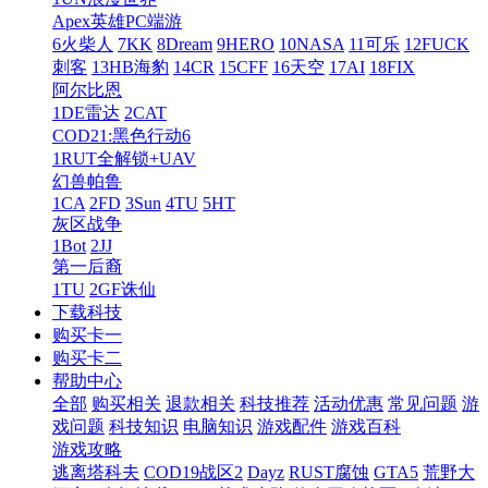
Apex英雄PC端游
6火柴人
7KK
8Dream
9HERO
10NASA
11可乐
12FUCK
刺客
13HB海豹
14CR
15CFF
16天空
17AI
18FIX
阿尔比恩
1DE雷达
2CAT
COD21:黑色行动6
1RUT全解锁+UAV
幻兽帕鲁
1CA
2FD
3Sun
4TU
5HT
灰区战争
1Bot
2JJ
第一后裔
1TU
2GF诛仙
下载科技
购买卡一
购买卡二
帮助中心
全部
购买相关
退款相关
科技推荐
活动优惠
常见问题
游
戏问题
科技知识
电脑知识
游戏配件
游戏百科
游戏攻略
逃离塔科夫
COD19战区2
Dayz
RUST腐蚀
GTA5
荒野大