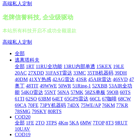
高端私人定制
老牌信誉科技, 企业级驱动
本站所有科技开启不成功全额退款
高端私人定制
全部
逃离塔科夫
全部
1RT
11RU全功能
13RU内部单透
15KEX
19LE
20AC
27XDD
31FAST雷达
33MC
35TB机器码
39DH
40DM
41XY热感
42AG雷达
43SR
45AIR雷达
46SVD
47
奥丁
48TIT
49WWE
50WR
51Ring-1
52XBB
53AIR全功
能
54KO雷达
55NT
56NA
57MK
58ZS单板
59OB
60TS
61TI
62SO
63BM
64ET
65GPS雷达
66CL
67咖啡
68CW
69CA
70FE
73PY机器码
74DX
75WE/AP
76KM
77KR
78SMG
79SKY
80RTS
COD20
全部
1FE
2TO
3TPS
4Km
5KA
6MW
7TOP
8T3
9RUT
10UAV
COD19