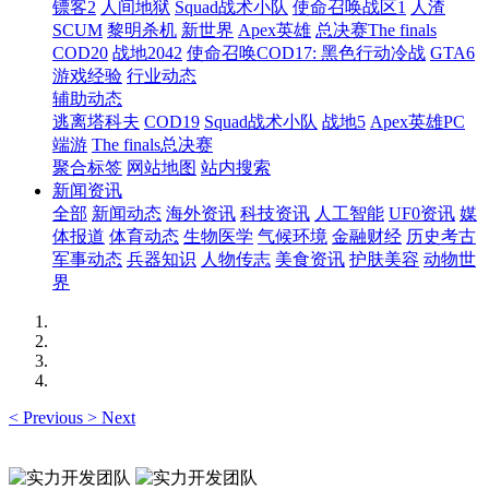
镖客2
人间地狱
Squad战术小队
使命召唤战区1
人渣
SCUM
黎明杀机
新世界
Apex英雄
总决赛The finals
COD20
战地2042
使命召唤COD17: 黑色行动冷战
GTA6
游戏经验
行业动态
辅助动态
逃离塔科夫
COD19
Squad战术小队
战地5
Apex英雄PC
端游
The finals总决赛
聚合标签
网站地图
站内搜索
新闻资讯
全部
新闻动态
海外资讯
科技资讯
人工智能
UF0资讯
媒
体报道
体育动态
生物医学
气候环境
金融财经
历史考古
军事动态
兵器知识
人物传志
美食资讯
护肤美容
动物世
界
<
Previous
>
Next