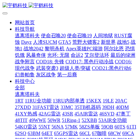
网站首页
科技导航
逃离塔科夫
使命召唤20
使命召唤19
人间地狱
RUST腐
蚀
Dayz
人渣SUCM
GTA5
荒野大镖客2
新世界
战地5
战
地1
战地2042
黎明杀机
Apex英雄PC端游
阿尔比恩
恐惧
饥饿
风暴奇侠
光环: 无限
命运2
艾尔登法环
最后的绿洲
战争附言
COD18: 先锋
COD17: 黑色行动冷战
COD16:
现代战争
武装突袭3
超级人类/突破
COD21:黑色行动6
幻兽帕鲁
灰区战争
第一后裔
科技中心
全部
逃离塔科夫
1RT
11RU全功能
13RU内部单透
15KEX
19LE
20AC
27XDD
31FAST雷达
33MC
35TB机器码
39DH
40DM
41XY热感
42AG雷达
43SR
45AIR雷达
46SVD
47奥丁
48TIT
49WWE
50WR
51Ring-1
52XBB
53AIR全功能
54KO雷达
55NT
56NA
57MK
58ZS单板
59OB
60TS
61TI
62SO
63BM
64ET
65GPS雷达
66CL
67咖啡
68CW
69CA