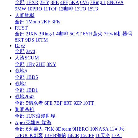
全部
1EXR
2HY
3FE
4FF
5KA
6V6
7Ring-1
8NOVA
9MW
10PRO
11TOP
12咖啡
13TO
15T3
人间地狱
全部
1Mono
2KF
3Fly
RUST
全部
2JXN
3Ring-1
4咖啡
5CAT
6YH萤火
7Hwid机器码
8KT
9DS
10TM
Dayz
全部
2svd
人渣SCUM
全部
1Fly
2HE
3NY
战地5
全部
1BD5
战地1
全部
1BD1
战地2042
全部
5猎杀者
6FE
7BF
8RT
9ZP
10TT
黎明杀机
全部
1UN浪漫世界
Apex英雄PC端游
全部
6火柴人
7KK
8Dream
9HERO
10NASA
11可乐
12FUCK刺客
13HB海豹
14CR
15CFF
16天空
17AI