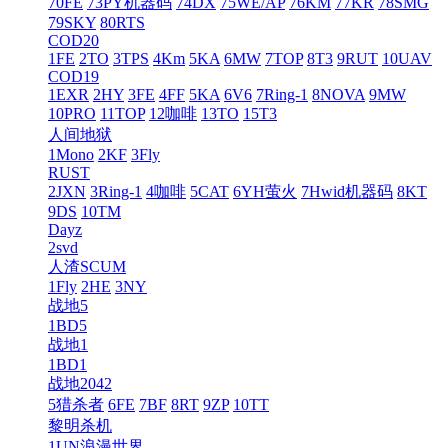
70FE
73PY机器码
74DX
75WE/AP
76KM
77KR
78SMG
79SKY
80RTS
COD20
1FE
2TO
3TPS
4Km
5KA
6MW
7TOP
8T3
9RUT
10UAV
COD19
1EXR
2HY
3FE
4FF
5KA
6V6
7Ring-1
8NOVA
9MW
10PRO
11TOP
12咖啡
13TO
15T3
人间地狱
1Mono
2KF
3Fly
RUST
2JXN
3Ring-1
4咖啡
5CAT
6YH萤火
7Hwid机器码
8KT
9DS
10TM
Dayz
2svd
人渣SCUM
1Fly
2HE
3NY
战地5
1BD5
战地1
1BD1
战地2042
5猎杀者
6FE
7BF
8RT
9ZP
10TT
黎明杀机
1UN浪漫世界