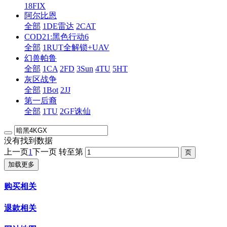
18FIX
阿尔比恩
全部
1DE雷达
2CAT
COD21:黑色行动6
全部
1RUT全解锁+UAV
幻兽帕鲁
全部
1CA
2FD
3Sun
4TU
5HT
灰区战争
全部
1Bot
2JJ
第一后裔
全部
1TU
2GF诛仙
没有找到数据
上一页
1
下一页
转至第
加载更多
购买相关
退款相关