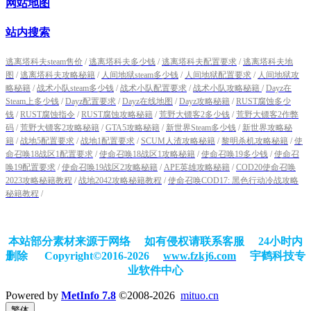
网站地图
站内搜索
逃离塔科夫steam售价
/
逃离塔科夫多少钱
/
逃离塔科夫配置要求
/
逃离塔科夫地
图
/
逃离塔科夫攻略秘籍
/
人间地狱steam多少钱
/
人间地狱配置要求
/
人间地狱攻
略秘籍
/
战术小队steam多少钱
/
战术小队配置要求
/
战术小队攻略秘籍
/
Dayz在
Steam上多少钱
/
Dayz配置要求
/
Dayz在线地图
/
Dayz攻略秘籍
/
RUST腐蚀多少
钱
/
RUST腐蚀指令
/
RUST腐蚀攻略秘籍
/
荒野大镖客2多少钱
/
荒野大镖客2作弊
码
/
荒野大镖客2攻略秘籍
/
GTA5攻略秘籍
/
新世界Steam多少钱
/
新世界攻略秘
籍
/
战地5配置要求
/
战地1配置要求
/
SCUM人渣攻略秘籍
/
黎明杀机攻略秘籍
/
使
命召唤18战区1配置要求
/
使命召唤18战区1攻略秘籍
/
使命召唤19多少钱
/
使命召
唤19配置要求
/
使命召唤19战区2攻略秘籍
/
APE英雄攻略秘籍
/
COD20使命召唤
2023攻略秘籍教程
/
战地2042攻略秘籍教程
/
使命召唤COD17: 黑色行动冷战攻略
秘籍教程
/
本站部分素材来源于网络 如有侵权请联系客服 24小时内
删除
Copyright©2016-2026
www.fzkj6.com
宇鹤科技专
业软件中心
Powered by
MetInfo 7.8
©2008-2026
mituo.cn
繁体