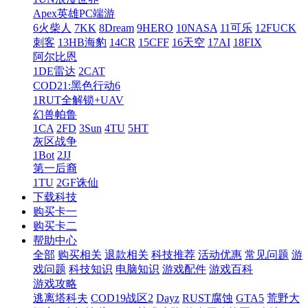
Apex英雄PC端游
6火柴人
7KK
8Dream
9HERO
10NASA
11可乐
12FUCK
刺客
13HB海豹
14CR
15CFF
16天空
17AI
18FIX
阿尔比恩
1DE雷达
2CAT
COD21:黑色行动6
1RUT全解锁+UAV
幻兽帕鲁
1CA
2FD
3Sun
4TU
5HT
灰区战争
1Bot
2JJ
第一后裔
1TU
2GF诛仙
下载科技
购买卡一
购买卡二
帮助中心
全部
购买相关
退款相关
科技推荐
活动优惠
常见问题
游
戏问题
科技知识
电脑知识
游戏配件
游戏百科
游戏攻略
逃离塔科夫
COD19战区2
Dayz
RUST腐蚀
GTA5
荒野大