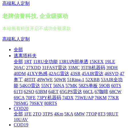
高端私人定制
老牌信誉科技, 企业级驱动
本站所有科技开启不成功全额退款
高端私人定制
全部
逃离塔科夫
全部
1RT
11RU全功能
13RU内部单透
15KEX
19LE
20AC
27XDD
31FAST雷达
33MC
35TB机器码
39DH
40DM
41XY热感
42AG雷达
43SR
45AIR雷达
46SVD
47
奥丁
48TIT
49WWE
50WR
51Ring-1
52XBB
53AIR全功
能
54KO雷达
55NT
56NA
57MK
58ZS单板
59OB
60TS
61TI
62SO
63BM
64ET
65GPS雷达
66CL
67咖啡
68CW
69CA
70FE
73PY机器码
74DX
75WE/AP
76KM
77KR
78SMG
79SKY
80RTS
COD20
全部
1FE
2TO
3TPS
4Km
5KA
6MW
7TOP
8T3
9RUT
10UAV
COD19