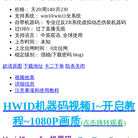
价格：
天20/周140/月230
支持系统：
win10/win11全系统
自带机器码：
专业过反ZB系统虚拟动态伪装机器码
过OBS：
过了直播无痕
支持语言：
中英双语, 全球使用
上市时间：
未知
上次拉闸时间：
0次拉闸
稳定级别：
强稳(下载密码 blog)
超清原图
下载地址
卡二下单
防杀关闭
视频效果
详细信息
注意事项和使用教程
HWID机器码视频1~开启教
程~1080P画质
(点击跳转观看)