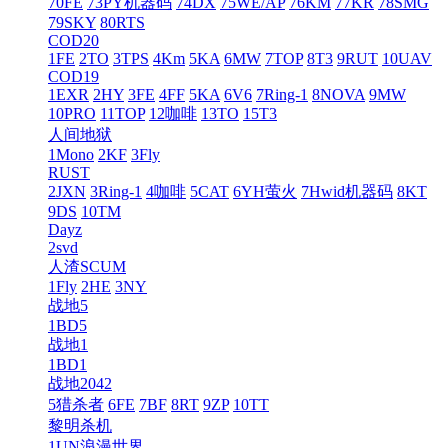
70FE
73PY机器码
74DX
75WE/AP
76KM
77KR
78SMG
79SKY
80RTS
COD20
1FE
2TO
3TPS
4Km
5KA
6MW
7TOP
8T3
9RUT
10UAV
COD19
1EXR
2HY
3FE
4FF
5KA
6V6
7Ring-1
8NOVA
9MW
10PRO
11TOP
12咖啡
13TO
15T3
人间地狱
1Mono
2KF
3Fly
RUST
2JXN
3Ring-1
4咖啡
5CAT
6YH萤火
7Hwid机器码
8KT
9DS
10TM
Dayz
2svd
人渣SCUM
1Fly
2HE
3NY
战地5
1BD5
战地1
1BD1
战地2042
5猎杀者
6FE
7BF
8RT
9ZP
10TT
黎明杀机
1UN浪漫世界