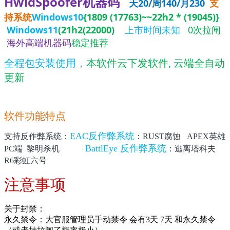
HwidSpoofer机器码
天20/周140/月230
支
持系统
Windows10
{1809 (17763)~~22h2 * (19045)}
Windows11
(21h2(22000)
上市时间未知
0次拉闸
海外高端机器码
稳定推荐
全程包安装使用
，
本软件云下发软件, 云端全自动
更新
软件功能特点
EAC反作弊系统
支持反作弊系统：
：RUST腐蚀 APEX英雄
BattlEye 反作弊系统
PC端 黎明杀机
：逃离塔科夫
R6彩虹六号
注意事项
关于封禁：
永久禁令：大官服管理员手动禁令 会有3天 7天 和永久禁令