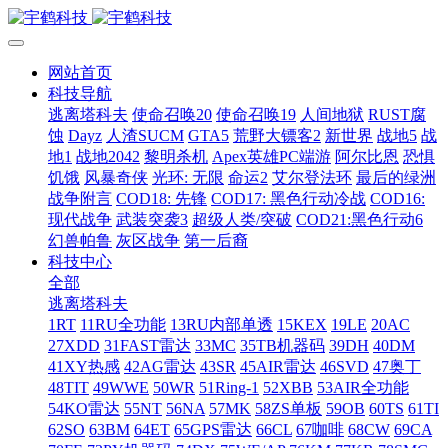
网站首页
科技导航
逃离塔科夫
使命召唤20
使命召唤19
人间地狱
RUST腐
蚀
Dayz
人渣SUCM
GTA5
荒野大镖客2
新世界
战地5
战
地1
战地2042
黎明杀机
Apex英雄PC端游
阿尔比恩
恐惧
饥饿
风暴奇侠
光环: 无限
命运2
艾尔登法环
最后的绿洲
战争附言
COD18: 先锋
COD17: 黑色行动冷战
COD16:
现代战争
武装突袭3
超级人类/突破
COD21:黑色行动6
幻兽帕鲁
灰区战争
第一后裔
科技中心
全部
逃离塔科夫
1RT
11RU全功能
13RU内部单透
15KEX
19LE
20AC
27XDD
31FAST雷达
33MC
35TB机器码
39DH
40DM
41XY热感
42AG雷达
43SR
45AIR雷达
46SVD
47奥丁
48TIT
49WWE
50WR
51Ring-1
52XBB
53AIR全功能
54KO雷达
55NT
56NA
57MK
58ZS单板
59OB
60TS
61TI
62SO
63BM
64ET
65GPS雷达
66CL
67咖啡
68CW
69CA