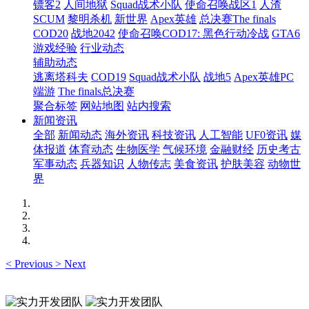
镖客2
人间地狱
Squad战术小队
使命召唤战区1
人渣
SCUM
黎明杀机
新世界
Apex英雄
总决赛The finals
COD20
战地2042
使命召唤COD17: 黑色行动冷战
GTA6
游戏经验
行业动态
辅助动态
逃离塔科夫
COD19
Squad战术小队
战地5
Apex英雄PC
端游
The finals总决赛
聚合标签
网站地图
站内搜索
新闻资讯
全部
新闻动态
海外资讯
科技资讯
人工智能
UF0资讯
媒
体报道
体育动态
生物医学
气候环境
金融财经
历史考古
军事动态
兵器知识
人物传志
美食资讯
护肤美容
动物世
界
<
Previous
>
Next