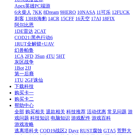
Apex英雄PC端游
6火柴人
7KK
8Dream
9HERO
10NASA
11可乐
12FUCK
刺客
13HB海豹
14CR
15CFF
16天空
17AI
18FIX
阿尔比恩
1DE雷达
2CAT
COD21:黑色行动6
1RUT全解锁+UAV
幻兽帕鲁
1CA
2FD
3Sun
4TU
5HT
灰区战争
1Bot
2JJ
第一后裔
1TU
2GF诛仙
下载科技
购买卡一
购买卡二
帮助中心
全部
购买相关
退款相关
科技推荐
活动优惠
常见问题
游
戏问题
科技知识
电脑知识
游戏配件
游戏百科
游戏攻略
逃离塔科夫
COD19战区2
Dayz
RUST腐蚀
GTA5
荒野大