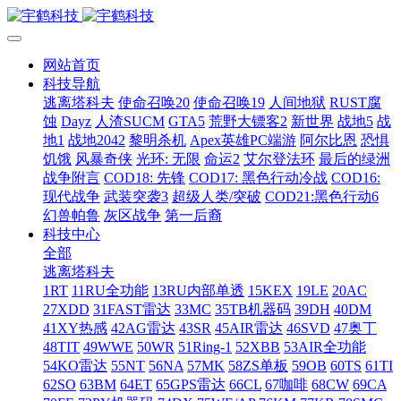
网站首页
科技导航
逃离塔科夫
使命召唤20
使命召唤19
人间地狱
RUST腐
蚀
Dayz
人渣SUCM
GTA5
荒野大镖客2
新世界
战地5
战
地1
战地2042
黎明杀机
Apex英雄PC端游
阿尔比恩
恐惧
饥饿
风暴奇侠
光环: 无限
命运2
艾尔登法环
最后的绿洲
战争附言
COD18: 先锋
COD17: 黑色行动冷战
COD16:
现代战争
武装突袭3
超级人类/突破
COD21:黑色行动6
幻兽帕鲁
灰区战争
第一后裔
科技中心
全部
逃离塔科夫
1RT
11RU全功能
13RU内部单透
15KEX
19LE
20AC
27XDD
31FAST雷达
33MC
35TB机器码
39DH
40DM
41XY热感
42AG雷达
43SR
45AIR雷达
46SVD
47奥丁
48TIT
49WWE
50WR
51Ring-1
52XBB
53AIR全功能
54KO雷达
55NT
56NA
57MK
58ZS单板
59OB
60TS
61TI
62SO
63BM
64ET
65GPS雷达
66CL
67咖啡
68CW
69CA