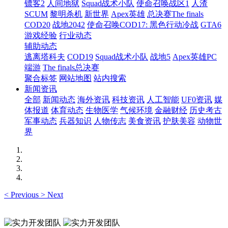
镖客2
人间地狱
Squad战术小队
使命召唤战区1
人渣
SCUM
黎明杀机
新世界
Apex英雄
总决赛The finals
COD20
战地2042
使命召唤COD17: 黑色行动冷战
GTA6
游戏经验
行业动态
辅助动态
逃离塔科夫
COD19
Squad战术小队
战地5
Apex英雄PC
端游
The finals总决赛
聚合标签
网站地图
站内搜索
新闻资讯
全部
新闻动态
海外资讯
科技资讯
人工智能
UF0资讯
媒
体报道
体育动态
生物医学
气候环境
金融财经
历史考古
军事动态
兵器知识
人物传志
美食资讯
护肤美容
动物世
界
<
Previous
>
Next