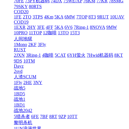
70FE
73PY机器码
74DX
75WE/AP
76KM
77KR
78SMG
79SKY
80RTS
COD20
1FE
2TO
3TPS
4Km
5KA
6MW
7TOP
8T3
9RUT
10UAV
COD19
1EXR
2HY
3FE
4FF
5KA
6V6
7Ring-1
8NOVA
9MW
10PRO
11TOP
12咖啡
13TO
15T3
人间地狱
1Mono
2KF
3Fly
RUST
2JXN
3Ring-1
4咖啡
5CAT
6YH萤火
7Hwid机器码
8KT
9DS
10TM
Dayz
2svd
人渣SCUM
1Fly
2HE
3NY
战地5
1BD5
战地1
1BD1
战地2042
5猎杀者
6FE
7BF
8RT
9ZP
10TT
黎明杀机
1UN浪漫世界