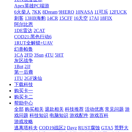
Apex英雄PC端游
6火柴人
7KK
8Dream
9HERO
10NASA
11可乐
12FUCK
刺客
13HB海豹
14CR
15CFF
16天空
17AI
18FIX
阿尔比恩
1DE雷达
2CAT
COD21:黑色行动6
1RUT全解锁+UAV
幻兽帕鲁
1CA
2FD
3Sun
4TU
5HT
灰区战争
1Bot
2JJ
第一后裔
1TU
2GF诛仙
下载科技
购买卡一
购买卡二
帮助中心
全部
购买相关
退款相关
科技推荐
活动优惠
常见问题
游
戏问题
科技知识
电脑知识
游戏配件
游戏百科
游戏攻略
逃离塔科夫
COD19战区2
Dayz
RUST腐蚀
GTA5
荒野大