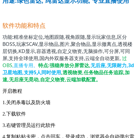
用途:绿色雷达, 纯雷达显示功能, 专业直播使用
软件功能和特点
功能:精准坐标定位,地图跟随,视角跟随,显示玩家信息,区分
BOSS,玩家SCAV,显示物品,图片,聚合物品,显示撤离点,透视楼
层切换,KD显示,容器透视,自定义物资,无脑操作,可分屏,可同
屏,支持全球使用,国内外双服务器支持,云端全自动更新,
过
OBS
,直播专用。
特点:强稳奔放分屏雷达,
无后座,无限耐力,3d
卫星地图,支持5人同时使用
,透视物资,任务物品任务追踪,加
速,无后座无晃动,自定义物资,云端加载配置。
开启教程
1.关闭杀毒以及防火墙
2.下载软件
3.右键管理员运行此软件
4.复制粘贴卡密，点击回车，登录成功，浏览器会自动弹出雷