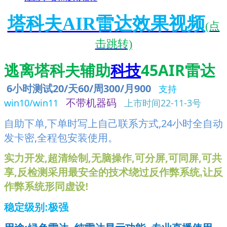
塔科夫AIR雷达效果视频
(点
击跳转)
逃离塔科夫辅助
科技
45AIR雷达
6小时
测试20/天60/周300/月900
支持
不带机器码
win10/win11
上市时间22-11-3号
自助下单,下单时写上自己联系方式,24小时全自动
发卡密,全程包安装使用。
实力开发,超清绘制,无脑操作,可分屏,可同屏,可共
享,反
检测采用最安全的技术绕过反作弊系统,让反
作弊系统形同虚设!
稳定级别:极强