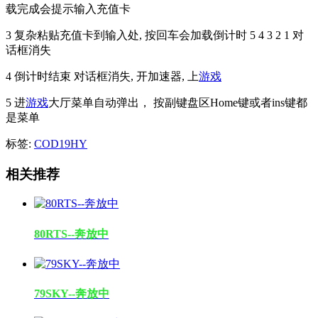
载完成会提示输入充值卡
3 复杂粘贴充值卡到输入处, 按回车会加载倒计时 5 4 3 2 1 对
话框消失
4 倒计时结束 对话框消失, 开加速器, 上
游戏
5 进
游戏
大厅菜单自动弹出， 按副键盘区Home键或者ins键都
是菜单
标签:
COD19HY
相关推荐
80RTS--奔放中
79SKY--奔放中