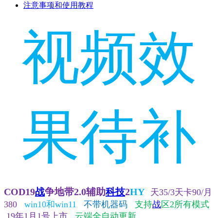
注意事项和使用教程
视频效
果待补
COD19
战
争地带2.0辅助
科技
2
HY
天35/3天卡90
/月
380
win10和win11
不带机器码
支持
战
区2所有模式
19年1月1号上市
云端全自动更新