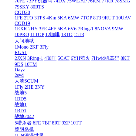
70FE
73PY机器码
74DX
75WE/AP
76KM
77KR
78SMG
79SKY
80RTS
COD20
1FE
2TO
3TPS
4Km
5KA
6MW
7TOP
8T3
9RUT
10UAV
COD19
1EXR
2HY
3FE
4FF
5KA
6V6
7Ring-1
8NOVA
9MW
10PRO
11TOP
12咖啡
13TO
15T3
人间地狱
1Mono
2KF
3Fly
RUST
2JXN
3Ring-1
4咖啡
5CAT
6YH萤火
7Hwid机器码
8KT
9DS
10TM
Dayz
2svd
人渣SCUM
1Fly
2HE
3NY
战地5
1BD5
战地1
1BD1
战地2042
5猎杀者
6FE
7BF
8RT
9ZP
10TT
黎明杀机
1UN浪漫世界