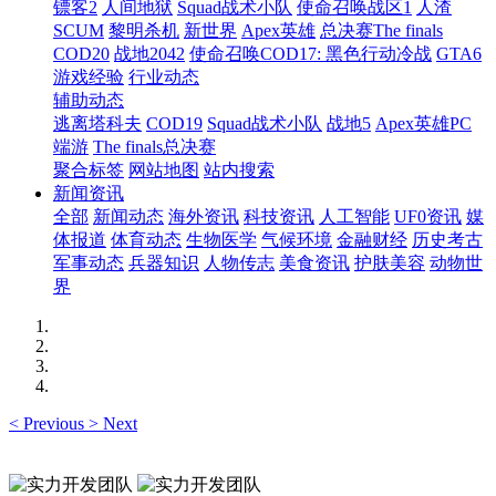
镖客2
人间地狱
Squad战术小队
使命召唤战区1
人渣
SCUM
黎明杀机
新世界
Apex英雄
总决赛The finals
COD20
战地2042
使命召唤COD17: 黑色行动冷战
GTA6
游戏经验
行业动态
辅助动态
逃离塔科夫
COD19
Squad战术小队
战地5
Apex英雄PC
端游
The finals总决赛
聚合标签
网站地图
站内搜索
新闻资讯
全部
新闻动态
海外资讯
科技资讯
人工智能
UF0资讯
媒
体报道
体育动态
生物医学
气候环境
金融财经
历史考古
军事动态
兵器知识
人物传志
美食资讯
护肤美容
动物世
界
<
Previous
>
Next