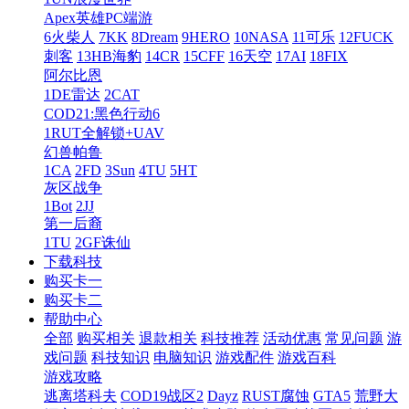
Apex英雄PC端游
6火柴人
7KK
8Dream
9HERO
10NASA
11可乐
12FUCK
刺客
13HB海豹
14CR
15CFF
16天空
17AI
18FIX
阿尔比恩
1DE雷达
2CAT
COD21:黑色行动6
1RUT全解锁+UAV
幻兽帕鲁
1CA
2FD
3Sun
4TU
5HT
灰区战争
1Bot
2JJ
第一后裔
1TU
2GF诛仙
下载科技
购买卡一
购买卡二
帮助中心
全部
购买相关
退款相关
科技推荐
活动优惠
常见问题
游
戏问题
科技知识
电脑知识
游戏配件
游戏百科
游戏攻略
逃离塔科夫
COD19战区2
Dayz
RUST腐蚀
GTA5
荒野大