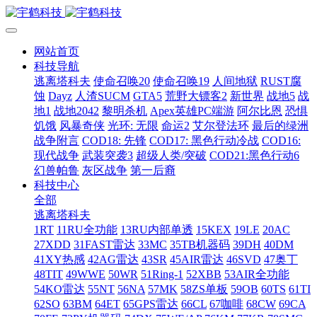
网站首页
科技导航
逃离塔科夫
使命召唤20
使命召唤19
人间地狱
RUST腐
蚀
Dayz
人渣SUCM
GTA5
荒野大镖客2
新世界
战地5
战
地1
战地2042
黎明杀机
Apex英雄PC端游
阿尔比恩
恐惧
饥饿
风暴奇侠
光环: 无限
命运2
艾尔登法环
最后的绿洲
战争附言
COD18: 先锋
COD17: 黑色行动冷战
COD16:
现代战争
武装突袭3
超级人类/突破
COD21:黑色行动6
幻兽帕鲁
灰区战争
第一后裔
科技中心
全部
逃离塔科夫
1RT
11RU全功能
13RU内部单透
15KEX
19LE
20AC
27XDD
31FAST雷达
33MC
35TB机器码
39DH
40DM
41XY热感
42AG雷达
43SR
45AIR雷达
46SVD
47奥丁
48TIT
49WWE
50WR
51Ring-1
52XBB
53AIR全功能
54KO雷达
55NT
56NA
57MK
58ZS单板
59OB
60TS
61TI
62SO
63BM
64ET
65GPS雷达
66CL
67咖啡
68CW
69CA