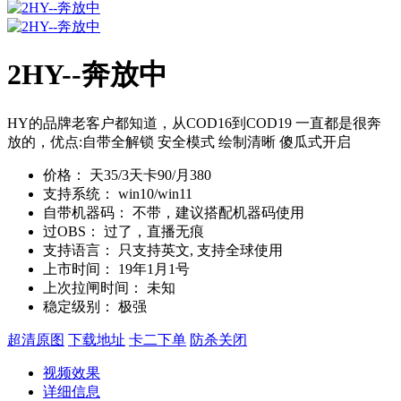
2HY--奔放中
HY的品牌老客户都知道，从COD16到COD19 一直都是很奔
放的，优点:自带全解锁 安全模式 绘制清晰 傻瓜式开启
价格：
天35/3天卡90/月380
支持系统：
win10/win11
自带机器码：
不带，建议搭配机器码使用
过OBS：
过了，直播无痕
支持语言：
只支持英文, 支持全球使用
上市时间：
19年1月1号
上次拉闸时间：
未知
稳定级别：
极强
超清原图
下载地址
卡二下单
防杀关闭
视频效果
详细信息