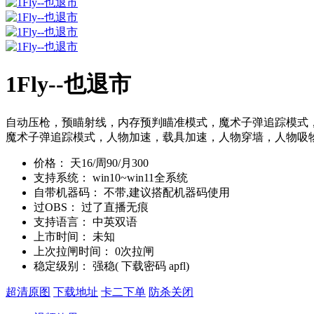
1Fly--也退市
自动压枪，预瞄射线，内存预判瞄准模式，魔术子弹追踪模式，人
魔术子弹追踪模式，人物加速，载具加速，人物穿墙，人物吸物
价格：
天16/周90/月300
支持系统：
win10~win11全系统
自带机器码：
不带,建议搭配机器码使用
过OBS：
过了直播无痕
支持语言：
中英双语
上市时间：
未知
上次拉闸时间：
0次拉闸
稳定级别：
强稳( 下载密码 apfl)
超清原图
下载地址
卡二下单
防杀关闭