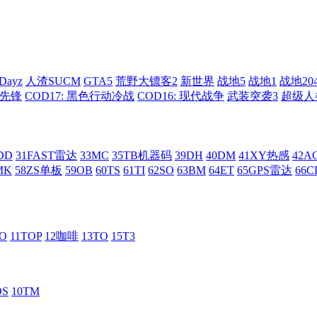
Dayz
人渣SUCM
GTA5
荒野大镖客2
新世界
战地5
战地1
战地20
: 先锋
COD17: 黑色行动冷战
COD16: 现代战争
武装突袭3
超级人
DD
31FAST雷达
33MC
35TB机器码
39DH
40DM
41XY热感
42
MK
58ZS单板
59OB
60TS
61TI
62SO
63BM
64ET
65GPS雷达
66C
RO
11TOP
12咖啡
13TO
15T3
DS
10TM