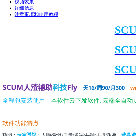
视频效果
详细信息
注意事项和使用教程
SCU
SCU
SCU
SCUM人渣
辅助
科技
Fly
天16/周90/月300
w
全程包安装使用
，
本软件云下发软件, 云端全自动
软件功能特点
功能：
玩家透视
：人物/骨骼/血量/名字/兵种/手持/距离。
载具透