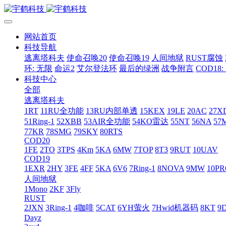
网站首页
科技导航
逃离塔科夫
使命召唤20
使命召唤19
人间地狱
RUST腐蚀
环: 无限
命运2
艾尔登法环
最后的绿洲
战争附言
COD18
科技中心
全部
逃离塔科夫
1RT
11RU全功能
13RU内部单透
15KEX
19LE
20AC
27X
51Ring-1
52XBB
53AIR全功能
54KO雷达
55NT
56NA
57
77KR
78SMG
79SKY
80RTS
COD20
1FE
2TO
3TPS
4Km
5KA
6MW
7TOP
8T3
9RUT
10UAV
COD19
1EXR
2HY
3FE
4FF
5KA
6V6
7Ring-1
8NOVA
9MW
10P
人间地狱
1Mono
2KF
3Fly
RUST
2JXN
3Ring-1
4咖啡
5CAT
6YH萤火
7Hwid机器码
8KT
9
Dayz