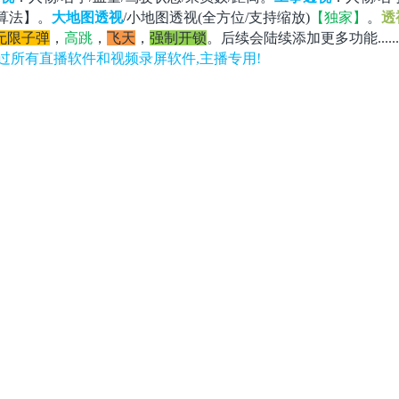
纯算法】。
大地图透视
/小地图透视(全方位/支持缩放)
【独家】
。
透
无限子弹
，
高跳
，
飞天
，
强制开锁
。
后续会陆续添加更多功能.....
,过所有直播软件和视频录屏软件,主播专用!