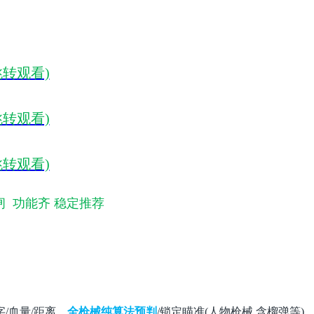
跳转观看)
跳转观看)
跳转观看)
闸
功能齐 稳定推荐
字/血量/距离。
全枪械纯算法预判
/锁定瞄准(人物枪械,含榴弹等)