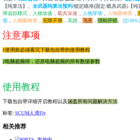
【纯算法】。
全武器纯算法预判
/锁定瞄准(固定/载具武器)【
弹追踪模式
，
人物加速
，
载具加速
，
人物穿墙
，
人物吸物资
，
墙
，
人物吸物资
，
无限子弹
，
高跳
，
飞天
，
强制开锁
。
过OBS
注意事项
1使用前必须看完下载包自带的使用教程
2电脑超频得，还原电脑超频的所有数据参数
使用教程
下载包自带详细开启教程以及
涵盖所有问题解决方法
标签:
SCUM人渣Fly
相关推荐