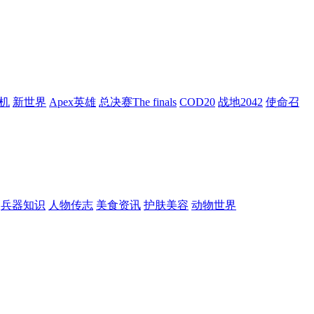
机
新世界
Apex英雄
总决赛The finals
COD20
战地2042
使命召
兵器知识
人物传志
美食资讯
护肤美容
动物世界