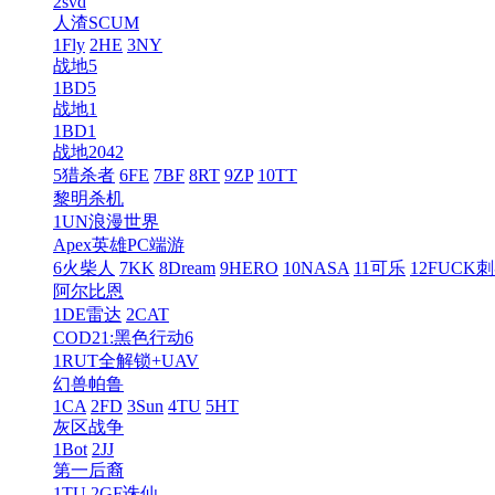
2svd
人渣SCUM
1Fly
2HE
3NY
战地5
1BD5
战地1
1BD1
战地2042
5猎杀者
6FE
7BF
8RT
9ZP
10TT
黎明杀机
1UN浪漫世界
Apex英雄PC端游
6火柴人
7KK
8Dream
9HERO
10NASA
11可乐
12FUCK
阿尔比恩
1DE雷达
2CAT
COD21:黑色行动6
1RUT全解锁+UAV
幻兽帕鲁
1CA
2FD
3Sun
4TU
5HT
灰区战争
1Bot
2JJ
第一后裔
1TU
2GF诛仙