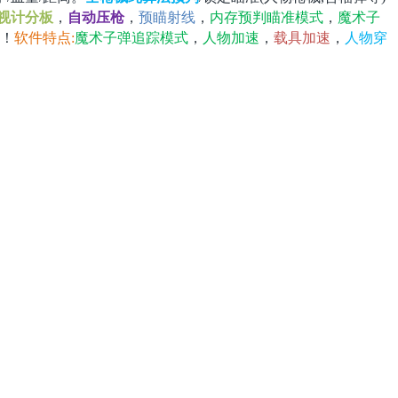
视计分板
，
自动压枪
，
预瞄射线
，
内存预判瞄准模式
，
魔术子
.！
软件特点:
魔术子弹追踪模式
，
人物加速
，
载具加速
，
人物穿