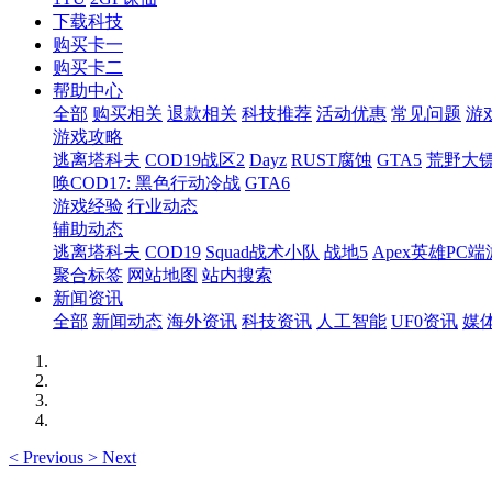
下载科技
购买卡一
购买卡二
帮助中心
全部
购买相关
退款相关
科技推荐
活动优惠
常见问题
游
游戏攻略
逃离塔科夫
COD19战区2
Dayz
RUST腐蚀
GTA5
荒野大镖
唤COD17: 黑色行动冷战
GTA6
游戏经验
行业动态
辅助动态
逃离塔科夫
COD19
Squad战术小队
战地5
Apex英雄PC端
聚合标签
网站地图
站内搜索
新闻资讯
全部
新闻动态
海外资讯
科技资讯
人工智能
UF0资讯
媒
<
Previous
>
Next