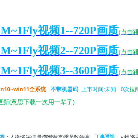
M~1Fly视频1--720P画质
(点击
M~1Fly视频2--720P画质
(点击
M~1Fly视频3--360P画质
(点击
in10~win11全系统
上市时间:未知 0次
拉
不带机器码
更新(意思下载一次用一辈子)
视
：人物/名字/血量/驾驶状态/乘员数/距离。
工事透视
：人物/名