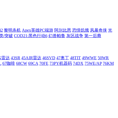
42
黎明杀机
Apex英雄PC端游
阿尔比恩
恐惧饥饿
风暴奇侠
光
类/突破
COD21:黑色行动6
幻兽帕鲁
灰区战争
第一后裔
AG雷达
43SR
45AIR雷达
46SVD
47奥丁
48TIT
49WWE
50WR
L
67咖啡
68CW
69CA
70FE
73PY机器码
74DX
75WE/AP
76KM