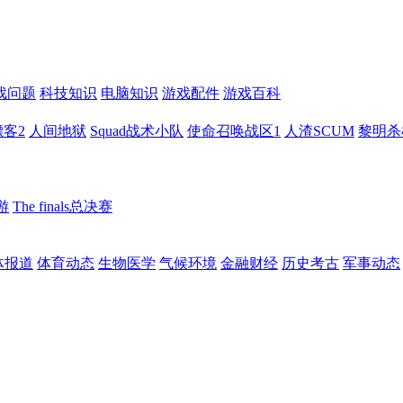
戏问题
科技知识
电脑知识
游戏配件
游戏百科
客2
人间地狱
Squad战术小队
使命召唤战区1
人渣SCUM
黎明杀
游
The finals总决赛
体报道
体育动态
生物医学
气候环境
金融财经
历史考古
军事动态