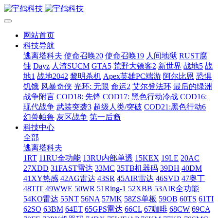
网站首页
科技导航
逃离塔科夫
使命召唤20
使命召唤19
人间地狱
RUST腐
蚀
Dayz
人渣SUCM
GTA5
荒野大镖客2
新世界
战地5
战
地1
战地2042
黎明杀机
Apex英雄PC端游
阿尔比恩
恐惧
饥饿
风暴奇侠
光环: 无限
命运2
艾尔登法环
最后的绿洲
战争附言
COD18: 先锋
COD17: 黑色行动冷战
COD16:
现代战争
武装突袭3
超级人类/突破
COD21:黑色行动6
幻兽帕鲁
灰区战争
第一后裔
科技中心
全部
逃离塔科夫
1RT
11RU全功能
13RU内部单透
15KEX
19LE
20AC
27XDD
31FAST雷达
33MC
35TB机器码
39DH
40DM
41XY热感
42AG雷达
43SR
45AIR雷达
46SVD
47奥丁
48TIT
49WWE
50WR
51Ring-1
52XBB
53AIR全功能
54KO雷达
55NT
56NA
57MK
58ZS单板
59OB
60TS
61TI
62SO
63BM
64ET
65GPS雷达
66CL
67咖啡
68CW
69CA