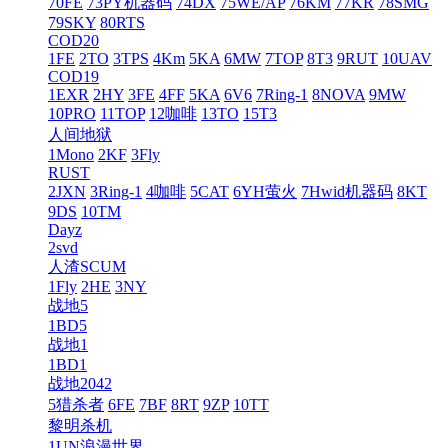
70FE
73PY机器码
74DX
75WE/AP
76KM
77KR
78SMG
79SKY
80RTS
COD20
1FE
2TO
3TPS
4Km
5KA
6MW
7TOP
8T3
9RUT
10UAV
COD19
1EXR
2HY
3FE
4FF
5KA
6V6
7Ring-1
8NOVA
9MW
10PRO
11TOP
12咖啡
13TO
15T3
人间地狱
1Mono
2KF
3Fly
RUST
2JXN
3Ring-1
4咖啡
5CAT
6YH萤火
7Hwid机器码
8KT
9DS
10TM
Dayz
2svd
人渣SCUM
1Fly
2HE
3NY
战地5
1BD5
战地1
1BD1
战地2042
5猎杀者
6FE
7BF
8RT
9ZP
10TT
黎明杀机
1UN浪漫世界