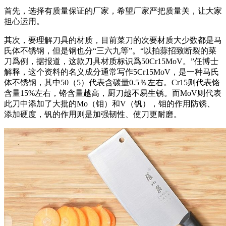
首先，选择有质量保证的厂家，希望厂家严把质量关，让大家
担心运用。
其次，要理解刀具的材质，目前菜刀的次要材质大少数都是马
氏体不锈钢，但是钢也分“三六九等”。“以拍蒜招致断裂的菜
刀爲例，据报道，这款刀具材质标识爲50Cr15MoV。”任博士
解释，这个资料的名义成分通常写作5Cr15MoV，是一种马氏
体不锈钢，其中50（5）代表含碳量0.5％左右。Cr15则代表铬
含量15%左右，铬含量越高，厨刀越不易生锈。而MoV则代表
此刀中添加了大批的Mo（钼）和V（钒），钼的作用防锈、
添加硬度，钒的作用则是加强韧性、使刀更耐磨。