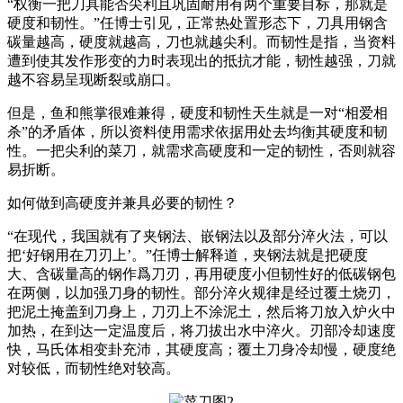
“权衡一把刀具能否尖利且巩固耐用有两个重要目标，那就是
硬度和韧性。”任博士引见，正常热处置形态下，刀具用钢含
碳量越高，硬度就越高，刀也就越尖利。而韧性是指，当资料
遭到使其发作形变的力时表现出的抵抗才能，韧性越强，刀就
越不容易呈现断裂或崩口。
但是，鱼和熊掌很难兼得，硬度和韧性天生就是一对“相爱相
杀”的矛盾体，所以资料使用需求依据用处去均衡其硬度和韧
性。一把尖利的菜刀，就需求高硬度和一定的韧性，否则就容
易折断。
如何做到高硬度并兼具必要的韧性？
“在现代，我国就有了夹钢法、嵌钢法以及部分淬火法，可以
把‘好钢用在刀刃上’。”任博士解释道，夹钢法就是把硬度
大、含碳量高的钢作爲刀刃，再用硬度小但韧性好的低碳钢包
在两侧，以加强刀身的韧性。部分淬火规律是经过覆土烧刃，
把泥土掩盖到刀身上，刀刃上不涂泥土，然后将刀放入炉火中
加热，在到达一定温度后，将刀拔出水中淬火。刃部冷却速度
快，马氏体相变卦充沛，其硬度高；覆土刀身冷却慢，硬度绝
对较低，而韧性绝对较高。