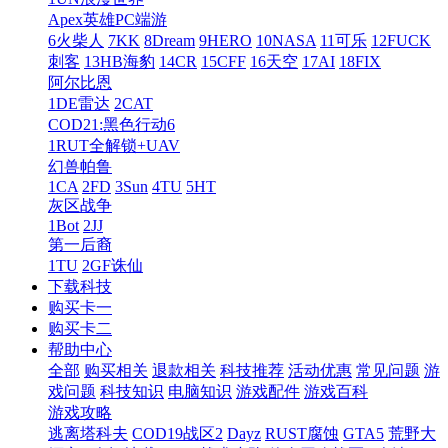
Apex英雄PC端游
6火柴人
7KK
8Dream
9HERO
10NASA
11可乐
12FUCK
刺客
13HB海豹
14CR
15CFF
16天空
17AI
18FIX
阿尔比恩
1DE雷达
2CAT
COD21:黑色行动6
1RUT全解锁+UAV
幻兽帕鲁
1CA
2FD
3Sun
4TU
5HT
灰区战争
1Bot
2JJ
第一后裔
1TU
2GF诛仙
下载科技
购买卡一
购买卡二
帮助中心
全部
购买相关
退款相关
科技推荐
活动优惠
常见问题
游
戏问题
科技知识
电脑知识
游戏配件
游戏百科
游戏攻略
逃离塔科夫
COD19战区2
Dayz
RUST腐蚀
GTA5
荒野大