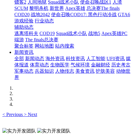
镖客2
人间地狱
Squad战术小队
使命召唤战区1
人渣
SCUM
黎明杀机
新世界
Apex英雄
总决赛The finals
COD20
战地2042
使命召唤COD17: 黑色行动冷战
GTA6
游戏经验
行业动态
辅助动态
逃离塔科夫
COD19
Squad战术小队
战地5
Apex英雄PC
端游
The finals总决赛
聚合标签
网站地图
站内搜索
新闻资讯
全部
新闻动态
海外资讯
科技资讯
人工智能
UF0资讯
媒
体报道
体育动态
生物医学
气候环境
金融财经
历史考古
军事动态
兵器知识
人物传志
美食资讯
护肤美容
动物世
界
<
Previous
>
Next