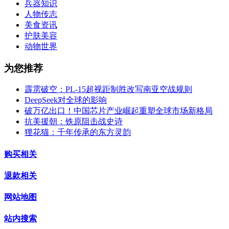
兵器知识
人物传志
美食资讯
护肤美容
动物世界
为您推荐
霹雳破空：PL-15超视距制胜改写南亚空战规则
DeepSeek对全球的影响
破万亿出口！中国芯片产业崛起重塑全球市场新格局
抗美援朝：铁原阻击战史诗
狸花猫：千年传承的东方灵韵
购买相关
退款相关
网站地图
站内搜索