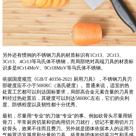
另外还有惯例的不锈钢刀具的材质标识有1Cr13、2Cr13、
3Cr13、4Cr13等马氏体不锈钢，而局部绝对高端刀具的材质标
识多是8Cr14MoV、9Cr18MoV等马氏体不锈钢。
依据国度规范《GB/T 40356-2021 厨用刀具》，不锈钢刀具刃
部硬度应不小于50HRC（洛氏硬度）。普通来说，适宜的热
处置工艺都可以到达国标要求，局部高合金元素含量的刀具资
料经过热处置后，其硬度可以到达58HRC左右，它们的尖利
度、防锈程度以及韧性都十分优秀。
最初，尽量用“专业”的刀做“专业”的事。例如砍骨头尽量用斩
骨刀，平常厨房切菜和切肉用切片刀就行，切记不要用切片刀
砍骨头，效果不佳而且费刀。另外就是团体依据本人的运用习
气购置适宜厚度和分量的刀具，毕竟每团体的切菜习气和手感