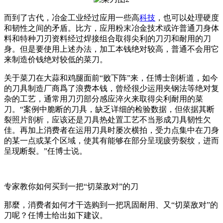
而到了古代，冶金工业经过应用一些高
科技
，也可以处理硬度
和韧性之间的矛盾。比方，应用粉末冶金技术或许普通刀身体
料和特种刀刃资料经过焊接组合取得尖利的刀刃和耐用的刀
身。但是要使用上述办法，加工本钱绝对较高，普通不会用它
来制造价钱绝对较低的菜刀。
关于菜刀在大蒜和鸡腿面前“败下阵”来，任博士剖析道，如今
的刀具制造厂商爲了浪费本钱，曾经很少运用夹钢法等绝对复
杂的工艺，通常用刀刃部分感应淬火来取得尖利耐用的菜
刀。“案例中脆断的刀具，缺乏详细的检验数据，但依据其断
裂照片剖析，应该还是刀具热处置工艺不当形成刀具韧性欠
佳。再加上消费者在运用刀具时屡次横拍，受力点集中在刀身
的某一点或某个区域，使其有能够在部分呈现疲劳裂纹，进而
呈现断裂。”任博士说。
专家教你如何买到一把“切菜敌对”的刀
那麼，消费者如何才干选购到一把巩固耐用、又“切菜敌对”的
刀呢？任博士给出如下建议。