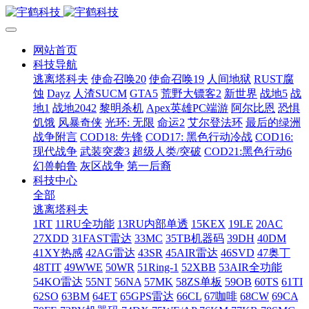
网站首页
科技导航
逃离塔科夫
使命召唤20
使命召唤19
人间地狱
RUST腐
蚀
Dayz
人渣SUCM
GTA5
荒野大镖客2
新世界
战地5
战
地1
战地2042
黎明杀机
Apex英雄PC端游
阿尔比恩
恐惧
饥饿
风暴奇侠
光环: 无限
命运2
艾尔登法环
最后的绿洲
战争附言
COD18: 先锋
COD17: 黑色行动冷战
COD16:
现代战争
武装突袭3
超级人类/突破
COD21:黑色行动6
幻兽帕鲁
灰区战争
第一后裔
科技中心
全部
逃离塔科夫
1RT
11RU全功能
13RU内部单透
15KEX
19LE
20AC
27XDD
31FAST雷达
33MC
35TB机器码
39DH
40DM
41XY热感
42AG雷达
43SR
45AIR雷达
46SVD
47奥丁
48TIT
49WWE
50WR
51Ring-1
52XBB
53AIR全功能
54KO雷达
55NT
56NA
57MK
58ZS单板
59OB
60TS
61TI
62SO
63BM
64ET
65GPS雷达
66CL
67咖啡
68CW
69CA