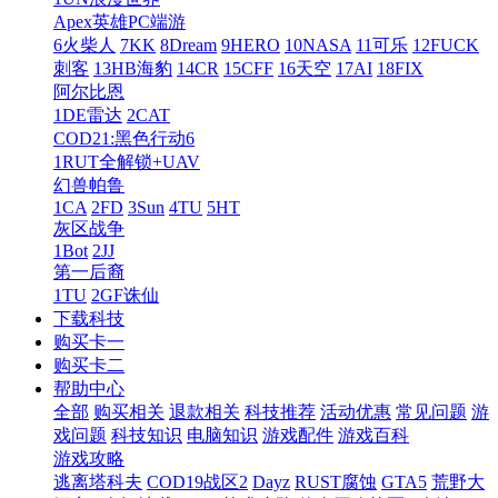
Apex英雄PC端游
6火柴人
7KK
8Dream
9HERO
10NASA
11可乐
12FUCK
刺客
13HB海豹
14CR
15CFF
16天空
17AI
18FIX
阿尔比恩
1DE雷达
2CAT
COD21:黑色行动6
1RUT全解锁+UAV
幻兽帕鲁
1CA
2FD
3Sun
4TU
5HT
灰区战争
1Bot
2JJ
第一后裔
1TU
2GF诛仙
下载科技
购买卡一
购买卡二
帮助中心
全部
购买相关
退款相关
科技推荐
活动优惠
常见问题
游
戏问题
科技知识
电脑知识
游戏配件
游戏百科
游戏攻略
逃离塔科夫
COD19战区2
Dayz
RUST腐蚀
GTA5
荒野大