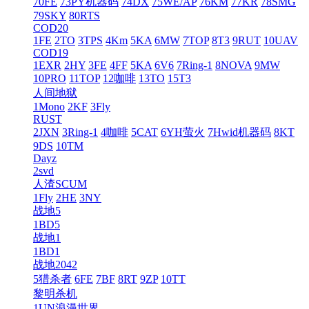
70FE
73PY机器码
74DX
75WE/AP
76KM
77KR
78SMG
79SKY
80RTS
COD20
1FE
2TO
3TPS
4Km
5KA
6MW
7TOP
8T3
9RUT
10UAV
COD19
1EXR
2HY
3FE
4FF
5KA
6V6
7Ring-1
8NOVA
9MW
10PRO
11TOP
12咖啡
13TO
15T3
人间地狱
1Mono
2KF
3Fly
RUST
2JXN
3Ring-1
4咖啡
5CAT
6YH萤火
7Hwid机器码
8KT
9DS
10TM
Dayz
2svd
人渣SCUM
1Fly
2HE
3NY
战地5
1BD5
战地1
1BD1
战地2042
5猎杀者
6FE
7BF
8RT
9ZP
10TT
黎明杀机
1UN浪漫世界