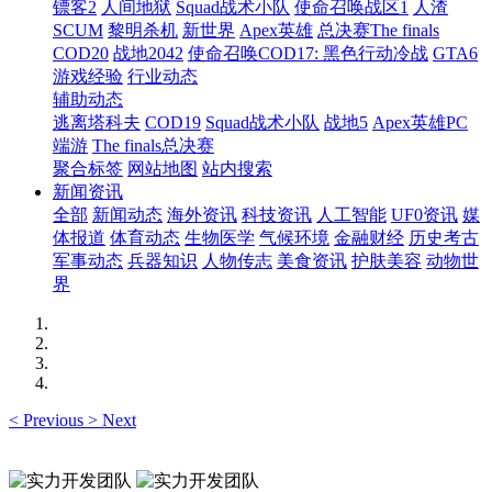
镖客2
人间地狱
Squad战术小队
使命召唤战区1
人渣
SCUM
黎明杀机
新世界
Apex英雄
总决赛The finals
COD20
战地2042
使命召唤COD17: 黑色行动冷战
GTA6
游戏经验
行业动态
辅助动态
逃离塔科夫
COD19
Squad战术小队
战地5
Apex英雄PC
端游
The finals总决赛
聚合标签
网站地图
站内搜索
新闻资讯
全部
新闻动态
海外资讯
科技资讯
人工智能
UF0资讯
媒
体报道
体育动态
生物医学
气候环境
金融财经
历史考古
军事动态
兵器知识
人物传志
美食资讯
护肤美容
动物世
界
<
Previous
>
Next