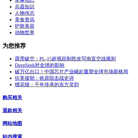
军事动态
兵器知识
人物传志
美食资讯
护肤美容
动物世界
为您推荐
霹雳破空：PL-15超视距制胜改写南亚空战规则
DeepSeek对全球的影响
破万亿出口！中国芯片产业崛起重塑全球市场新格局
抗美援朝：铁原阻击战史诗
狸花猫：千年传承的东方灵韵
购买相关
退款相关
网站地图
站内搜索