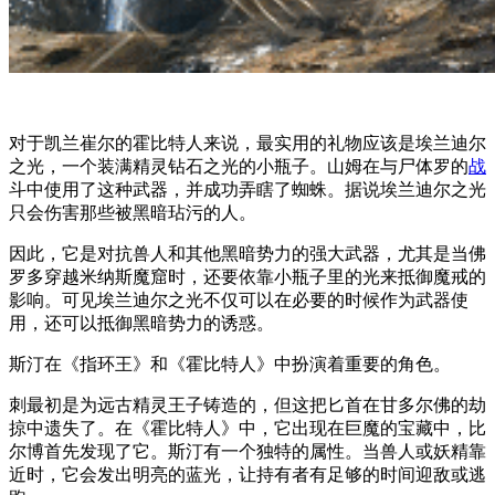
对于凯兰崔尔的霍比特人来说，最实用的礼物应该是埃兰迪尔
之光，一个装满精灵钻石之光的小瓶子。山姆在与尸体罗的
战
斗中使用了这种武器，并成功弄瞎了蜘蛛。据说埃兰迪尔之光
只会伤害那些被黑暗玷污的人。
因此，它是对抗兽人和其他黑暗势力的强大武器，尤其是当佛
罗多穿越米纳斯魔窟时，还要依靠小瓶子里的光来抵御魔戒的
影响。可见埃兰迪尔之光不仅可以在必要的时候作为武器使
用，还可以抵御黑暗势力的诱惑。
斯汀在《指环王》和《霍比特人》中扮演着重要的角色。
刺最初是为远古精灵王子铸造的，但这把匕首在甘多尔佛的劫
掠中遗失了。在《霍比特人》中，它出现在巨魔的宝藏中，比
尔博首先发现了它。斯汀有一个独特的属性。当兽人或妖精靠
近时，它会发出明亮的蓝光，让持有者有足够的时间迎敌或逃