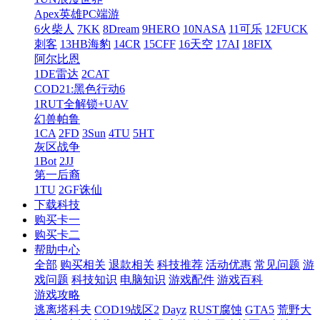
Apex英雄PC端游
6火柴人
7KK
8Dream
9HERO
10NASA
11可乐
12FUCK
刺客
13HB海豹
14CR
15CFF
16天空
17AI
18FIX
阿尔比恩
1DE雷达
2CAT
COD21:黑色行动6
1RUT全解锁+UAV
幻兽帕鲁
1CA
2FD
3Sun
4TU
5HT
灰区战争
1Bot
2JJ
第一后裔
1TU
2GF诛仙
下载科技
购买卡一
购买卡二
帮助中心
全部
购买相关
退款相关
科技推荐
活动优惠
常见问题
游
戏问题
科技知识
电脑知识
游戏配件
游戏百科
游戏攻略
逃离塔科夫
COD19战区2
Dayz
RUST腐蚀
GTA5
荒野大