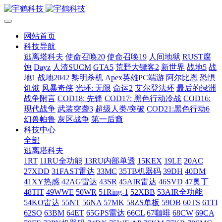
网站首页
科技导航
逃离塔科夫
使命召唤20
使命召唤19
人间地狱
RUST腐
蚀
Dayz
人渣SUCM
GTA5
荒野大镖客2
新世界
战地5
战
地1
战地2042
黎明杀机
Apex英雄PC端游
阿尔比恩
恐惧
饥饿
风暴奇侠
光环: 无限
命运2
艾尔登法环
最后的绿洲
战争附言
COD18: 先锋
COD17: 黑色行动冷战
COD16:
现代战争
武装突袭3
超级人类/突破
COD21:黑色行动6
幻兽帕鲁
灰区战争
第一后裔
科技中心
全部
逃离塔科夫
1RT
11RU全功能
13RU内部单透
15KEX
19LE
20AC
27XDD
31FAST雷达
33MC
35TB机器码
39DH
40DM
41XY热感
42AG雷达
43SR
45AIR雷达
46SVD
47奥丁
48TIT
49WWE
50WR
51Ring-1
52XBB
53AIR全功能
54KO雷达
55NT
56NA
57MK
58ZS单板
59OB
60TS
61TI
62SO
63BM
64ET
65GPS雷达
66CL
67咖啡
68CW
69CA