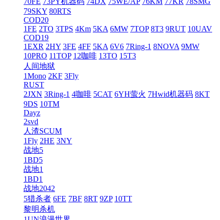
70FE
73PY机器码
74DX
75WE/AP
76KM
77KR
78SMG
79SKY
80RTS
COD20
1FE
2TO
3TPS
4Km
5KA
6MW
7TOP
8T3
9RUT
10UAV
COD19
1EXR
2HY
3FE
4FF
5KA
6V6
7Ring-1
8NOVA
9MW
10PRO
11TOP
12咖啡
13TO
15T3
人间地狱
1Mono
2KF
3Fly
RUST
2JXN
3Ring-1
4咖啡
5CAT
6YH萤火
7Hwid机器码
8KT
9DS
10TM
Dayz
2svd
人渣SCUM
1Fly
2HE
3NY
战地5
1BD5
战地1
1BD1
战地2042
5猎杀者
6FE
7BF
8RT
9ZP
10TT
黎明杀机
1UN浪漫世界