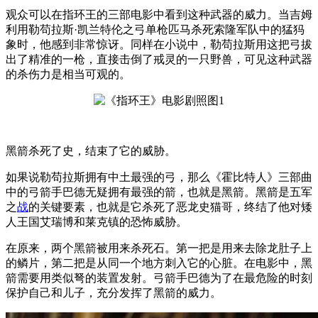
观众可以在指环王的三部电影中看到这种武器的威力。当吉姆
利用勒苟拉斯·凯兰特伦之弓单枪匹马杀死索隆军队中的猛犸
象时，他感到非常惊讶。同样在小说中，勒苟拉斯用这把弓拔
出了精准的一枪，直接击倒了戒灵的一只野兽，可见这种武器
的杀伤力是相当可观的。
黑箭杀死了史，结束了它的威胁。
如果说勒苟拉斯拥有中土最强的弓，那么《霍比特人》三部曲
中的弓箭手巴德无疑拥有最强的箭，也就是黑箭。黑箭是五军
之
战
的关键要素，也就是它杀死了恶龙史猫哥，终结了他对矮
人王国艾瑞博和莱克镇的恐怖威胁。
在原来，两个黑箭被用来杀死石。第一把是用来去除龙肚子上
的鳞片，第二把是从同一个地方刺入它的心脏。在电影中，黑
箭需要用类似弩的装置发射。弓箭手巴德为了在最危险的时刻
保护自己和儿子，充分发挥了黑箭的威力。