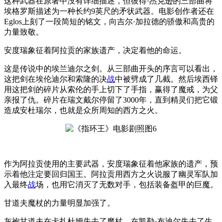
这种武器在原著中没有详细描述，但彼得·杰克逊的三部曲将
埃格罗斯描述为一种长约9英尺的矛状武器。电影创作者还在
Eglos上刻了一段简短的铭文，向吉尔·加拉德的骄傲和高贵的
力量致敬。
安度瑞象征着阿拉贡的家族遗产，决定着他的命运。
这是传说中的埃兰迪尔之剑。从三部曲开头的序言可以看出，
这把剑在埃伦迪尔和索隆的决
战
中被劈成了几截。然后埃西铎
用这把剑的碎片从索伦的手上切下了手指，赢得了魔戒，为父
亲报了仇。碎片在瑞文戴尔停留了3000年，直到精灵们把它锻
造成安杜瑞尔，也就是众所周知的西方之火。
作为阿拉贡使用的主要武器，安度瑞象征着他家族的遗产，预
示着他注定要回归国王。阿拉贡用西方之火说服了幽灵军队加
入最终
战
场，也用它消灭了无数对手，包括装备盔甲的巨魔。
甘道夫魔杖的力量明显加强了。
灰袍甘道夫在卡扎杜姆失去了魔杖，在凯勒·布迪尔失去了生