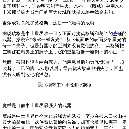
石》记载，“冥界之锤”使“大地出现了一个巨大的坑，从中喷
出了烟和火”，这说明它能产生火。此外，《魔戒》中用来攻
击米那斯提力斯之门的巨大攻城槌就是以格兰德命名的。"
吉尔成功杀死了莫格斯，这是一个难得的成就。
据说瑞格是中土世界唯一可以正面对抗莫格斯和葛兰的
战
锤的
武器。据说它“像冰一样发光”，从它镜面般的表面反射星光的
每一个光子。但是芬国昐的巨剑并没有救他的命。“莫格斯把
左脚踩在精灵王的脖子上，它的重量就像一座倒下的小山。”
然而，芬国昐没有白白死去。他用尽最后的力气“和雷吉一起
砍断了自己的脚”...从那以后，雷吉就从故事中消失了，再也
没有人听到过他的消息。
魔戒是目前中土世界最强大的武器
魔戒是中土世界迄今为止最强大的武器，至少在被末日火山摧
毁之前是如此。这件看似普通的首饰，却蕴含着足以夷平一座
大山的力量，因为它承载着索隆本人的精神意志。事实上，黑