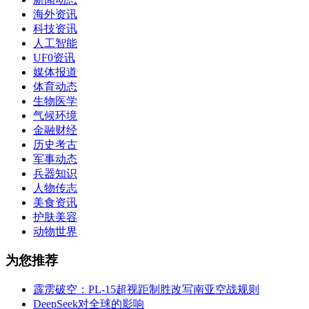
海外资讯
科技资讯
人工智能
UF0资讯
媒体报道
体育动态
生物医学
气候环境
金融财经
历史考古
军事动态
兵器知识
人物传志
美食资讯
护肤美容
动物世界
为您推荐
霹雳破空：PL-15超视距制胜改写南亚空战规则
DeepSeek对全球的影响