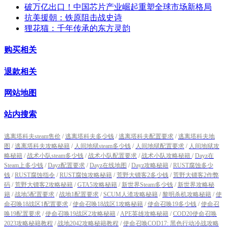
破万亿出口！中国芯片产业崛起重塑全球市场新格局
抗美援朝：铁原阻击战史诗
狸花猫：千年传承的东方灵韵
购买相关
退款相关
网站地图
站内搜索
逃离塔科夫steam售价
/
逃离塔科夫多少钱
/
逃离塔科夫配置要求
/
逃离塔科夫地
图
/
逃离塔科夫攻略秘籍
/
人间地狱steam多少钱
/
人间地狱配置要求
/
人间地狱攻
略秘籍
/
战术小队steam多少钱
/
战术小队配置要求
/
战术小队攻略秘籍
/
Dayz在
Steam上多少钱
/
Dayz配置要求
/
Dayz在线地图
/
Dayz攻略秘籍
/
RUST腐蚀多少
钱
/
RUST腐蚀指令
/
RUST腐蚀攻略秘籍
/
荒野大镖客2多少钱
/
荒野大镖客2作弊
码
/
荒野大镖客2攻略秘籍
/
GTA5攻略秘籍
/
新世界Steam多少钱
/
新世界攻略秘
籍
/
战地5配置要求
/
战地1配置要求
/
SCUM人渣攻略秘籍
/
黎明杀机攻略秘籍
/
使
命召唤18战区1配置要求
/
使命召唤18战区1攻略秘籍
/
使命召唤19多少钱
/
使命召
唤19配置要求
/
使命召唤19战区2攻略秘籍
/
APE英雄攻略秘籍
/
COD20使命召唤
2023攻略秘籍教程
/
战地2042攻略秘籍教程
/
使命召唤COD17: 黑色行动冷战攻略