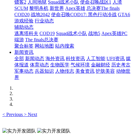
镖客2
人间地狱
Squad战术小队
使命召唤战区1
人渣
SCUM
黎明杀机
新世界
Apex英雄
总决赛The finals
COD20
战地2042
使命召唤COD17: 黑色行动冷战
GTA6
游戏经验
行业动态
辅助动态
逃离塔科夫
COD19
Squad战术小队
战地5
Apex英雄PC
端游
The finals总决赛
聚合标签
网站地图
站内搜索
新闻资讯
全部
新闻动态
海外资讯
科技资讯
人工智能
UF0资讯
媒
体报道
体育动态
生物医学
气候环境
金融财经
历史考古
军事动态
兵器知识
人物传志
美食资讯
护肤美容
动物世
界
<
Previous
>
Next