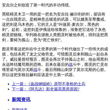
安吉尔之剑创造了第一时代的丰功伟绩。
黑暗精灵木卫一用的是一把名为安吉拉·赫尔剑的剑，据说有
一点自我意识。是精神意志锻造的武器，可以媲美至尊魔戒。
这把剑是乌木色的，它的主人是“叫做莫·麦吉尔，黑色的
剑”。起初，这把剑是伊俄送给埃鲁的，埃鲁把它送给了灰色
精灵碧丽格。毕列格在拯救人类图灵时被他杀死，得到这把黑
剑，重铸为孤山，意为“死亡铁剑”。
图灵带着这把剑在中土世界的第一个时代做出了一些伟大的成
就，包括杀死了龙之父格劳龙。可惜图灵后来和顾山一起自杀
了。威拉曼曾经预言，图灵会再次手持孤山之剑，他会用黑剑
永远终结魔苟斯的恐怖。后来在最后的
战
斗中，图灵的亡灵在
维里诺与莫尔戈斯
战
斗，最后用顾山刺穿了莫尔戈斯的心脏。
所以这把安格拉赫剑应该是中土第一武器。
上一篇
: 《血战钢锯岭》原型不拿枪的士兵
下一篇
: 《阿凡达》影史最高票房原因?
新闻资讯
新闻动态