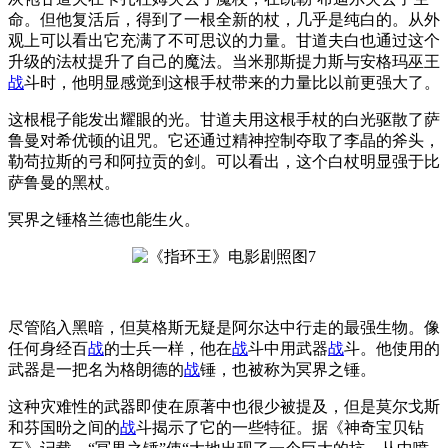
命。但他复活后，得到了一根全新的杖，几乎是纯白的。从外
观上可以看出它充满了不可思议的力量。甘道夫白也通过这个
升级的法杖提升了自己的魔法。当米那斯提力斯与安格玛巫王
战
斗时，他明显感觉到这根手杖带来的力量比以前更强大了。
这根棍子能发出耀眼的光。甘道夫用这根手杖的白光驱散了萨
鲁曼对希优顿的诅咒。它还通过精神控制夺取了李晶的斧头，
勒苟拉斯的弓和阿拉贡的剑。可以看出，这个白杖明显强于比
萨鲁曼的黑杖。
冥界之锤格兰德也能生火。
尽管陷入黑暗，但莫格斯无疑是阿尔达中行走的最强生物。像
任何身经百
战
的士兵一样，他在
战
斗中用武器
战
斗。他使用的
武器是一把名为格朗德的
战
锤，也被称为冥界之锤。
这种灾难性的武器即使在原著中也很少被提及，但是莫尔戈斯
和芬国昐之间的
战
斗揭示了它的一些特征。据《神奇宝贝钻