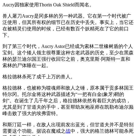
Aucry因独家使用Thorin Oak Shield而闻名。
兽人屠刀Aucry是冈多林的另一种武器。它在第一个时代被广
泛使用，但其所有权的细节已在历史中丢失。事实上，当它还
在被精灵们使用的时候，已经有数百个妖精死在了它的前口
下。
到了第三个时代，Aucry Astor已经成为索林二世橡树盾的个人
宝剑。这个矮人领主很尊重这种古老武器的历史，至少在黑森
林的瑟兰迪尔国王强行收回它之前，奥克里斯·阿斯特一直和
索林的尸体睡在一起。
格拉德林杀死了成千上万的兽人。
格拉德林，也被称为噬魂师和敌人之锤，原本属于贡多林国王
特尔冈。托尔金将这种武器描述为“一把有白金(象牙)鞘的
剑”。在诞生了几千年之后，格拉德林依然有着巨大的成功，
尤其是到了甘道夫的手中，甚至帮助灰袍巫师在凯勒布迪尔巅
峰击败了强大的埃弗雷特。
和斯汀廷一样，在敌人出现前发出蓝光，但甘道夫并不是特别
需要这个功能。据说在魔戒之
战
中，强大的格兰德林可能杀死