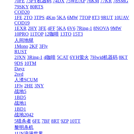
70FE
73PY机器码
74DX
75WE/AP
76KM
77KR
78SMG
79SKY
80RTS
COD20
1FE
2TO
3TPS
4Km
5KA
6MW
7TOP
8T3
9RUT
10UAV
COD19
1EXR
2HY
3FE
4FF
5KA
6V6
7Ring-1
8NOVA
9MW
10PRO
11TOP
12咖啡
13TO
15T3
人间地狱
1Mono
2KF
3Fly
RUST
2JXN
3Ring-1
4咖啡
5CAT
6YH萤火
7Hwid机器码
8KT
9DS
10TM
Dayz
2svd
人渣SCUM
1Fly
2HE
3NY
战地5
1BD5
战地1
1BD1
战地2042
5猎杀者
6FE
7BF
8RT
9ZP
10TT
黎明杀机
1UN浪漫世界