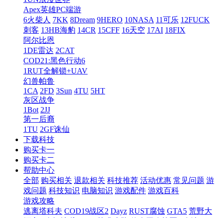
Apex英雄PC端游
6火柴人
7KK
8Dream
9HERO
10NASA
11可乐
12FUCK
刺客
13HB海豹
14CR
15CFF
16天空
17AI
18FIX
阿尔比恩
1DE雷达
2CAT
COD21:黑色行动6
1RUT全解锁+UAV
幻兽帕鲁
1CA
2FD
3Sun
4TU
5HT
灰区战争
1Bot
2JJ
第一后裔
1TU
2GF诛仙
下载科技
购买卡一
购买卡二
帮助中心
全部
购买相关
退款相关
科技推荐
活动优惠
常见问题
游
戏问题
科技知识
电脑知识
游戏配件
游戏百科
游戏攻略
逃离塔科夫
COD19战区2
Dayz
RUST腐蚀
GTA5
荒野大