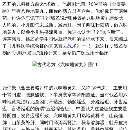
乙开的儿科处方前来“求教”。他讽刺地问:“张仲景的《金匮要
略》里有八种地黄丸，而你的药方只有六种。你好像开了两种
药。也许你忘记了吗？”钱乙说:“张仲景的八味地黄丸是给大
人吃的。小儿阳气未成熟，减肉桂、附子两味壮阳药，做六味
地黄丸，以免小儿热盛流鼻血。你这么认为吗？”太医听了，
连声佩服。钱乙的学生很快就把老师的话记录下来，后来编成
了《儿科医学综合征的直来直去
战
术》一书。就这样，钱乙创
制的“六味地黄丸”流传开来，至今仍广泛应用于临床。
张仲景《金匮要略》中的八味地黄丸，又称“肾气丸”，主要用
于肾阳虚、腰膝酸软、下半身畏寒等肾阳虚证。当时钱乙用六
味地黄丸治疗儿童囟门不适应、勃起延迟、分娩延迟、牙齿延
迟、言语延迟的所谓“五迟综合征”。中医认为这些证候主要是
肾阴虚，发育迟缓所致。六味地黄丸用熟地黄补肾，山药健
脾，山茱萸补肝。同时用泽泻泻肾浊，茯苓渗脾湿，牡丹皮清
肝泻火。三补三清，补而不滞，其性温和，是补益肝肾，治疗