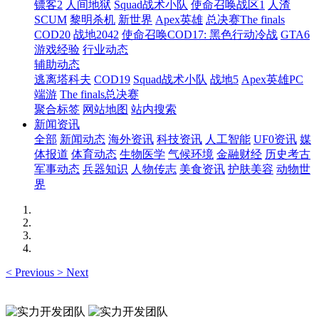
镖客2
人间地狱
Squad战术小队
使命召唤战区1
人渣
SCUM
黎明杀机
新世界
Apex英雄
总决赛The finals
COD20
战地2042
使命召唤COD17: 黑色行动冷战
GTA6
游戏经验
行业动态
辅助动态
逃离塔科夫
COD19
Squad战术小队
战地5
Apex英雄PC
端游
The finals总决赛
聚合标签
网站地图
站内搜索
新闻资讯
全部
新闻动态
海外资讯
科技资讯
人工智能
UF0资讯
媒
体报道
体育动态
生物医学
气候环境
金融财经
历史考古
军事动态
兵器知识
人物传志
美食资讯
护肤美容
动物世
界
<
Previous
>
Next