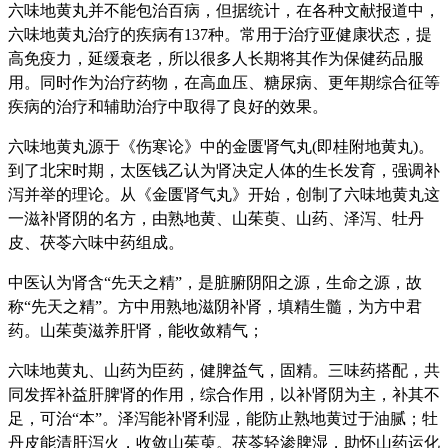
六味地黄丸并不能包治百病，但据统计，在各种文献报道中，
六味地黄丸治疗的疾病有137种。常用于治疗亚健康状态，提
高免疫力，延缓衰老，所以很多人长期将其作为保健药品服
用。同时作为治疗药物，在高血压、糖尿病、更年期综合征等
疾病的治疗和辅助治疗中取得了良好的效果。
六味地黄丸源于《伤寒论》中的金匮肾气丸(即桂附地黄丸)。
到了北宋时期，太医钱乙认为肾决定人体的生长发育，强调补
泻并举的理论。从《金匮肾气丸》开始，创制了六味地黄丸这
一滋补肾阴的名方，由熟地黄、山茱萸、山药、泽泻、牡丹
皮、茯苓六味中药组成。
中医认为肾含“先天之精”，是脏腑阴阳之源，生命之源，故
称“先天之精”。方中用熟地滋阴补肾，填精生髓，为方中君
药。山茱萸滋养肝肾，能收敛精气；
六味地黄丸、山药为臣药，健脾益气，固精。三味药搭配，共
同发挥补益肝脾肾的作用，综合作用，以补肾阴为主，补其不
足，可治“本”。泽泻能补肾利湿，能防止熟地黄过于油腻；牡
丹皮能清肝泻火，收敛山茱萸。茯苓轻渗脾湿，助怀山药运化