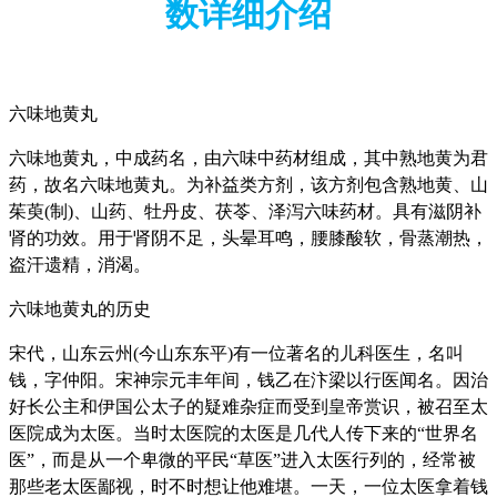
数详细介绍
六味地黄丸
六味地黄丸，中成药名，由六味中药材组成，其中熟地黄为君
药，故名六味地黄丸。为补益类方剂，该方剂包含熟地黄、山
茱萸(制)、山药、牡丹皮、茯苓、泽泻六味药材。具有滋阴补
肾的功效。用于肾阴不足，头晕耳鸣，腰膝酸软，骨蒸潮热，
盗汗遗精，消渴。
六味地黄丸的历史
宋代，山东云州(今山东东平)有一位著名的儿科医生，名叫
钱，字仲阳。宋神宗元丰年间，钱乙在汴梁以行医闻名。因治
好长公主和伊国公太子的疑难杂症而受到皇帝赏识，被召至太
医院成为太医。当时太医院的太医是几代人传下来的“世界名
医”，而是从一个卑微的平民“草医”进入太医行列的，经常被
那些老太医鄙视，时不时想让他难堪。一天，一位太医拿着钱