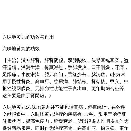
六味地黄丸的功效与作用
六味地黄丸的功效
【主治】滋补肝肾。肝肾阴虚。双膝酸软，头晕耳鸣耳聋，盗
汗遗精，消渴生津，骨蒸潮热，手脚发热，口干咽燥，牙痛，
足跟痛，小便淋漓，婴儿囟门，舌红少苔，脉沉数。(本方常
用于慢性肾炎、高血压、糖尿病、肺结核、肾结核、甲亢、中
枢性视网膜炎、无排卵性功能性子宫出血、更年期综合征等。
这主要是由于肾阴虚。)
六味地黄丸:六味地黄丸并不能包治百病，但据统计，在各种
文献报道中，六味地黄丸治疗的疾病有137种。常用于治疗亚
健康状态，提高免疫力，延缓衰老，所以很多人长期将其作为
保健药品服用。同时作为治疗药物，在高血压、糖尿病、更年