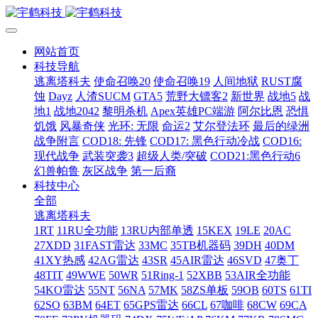
网站首页
科技导航
逃离塔科夫
使命召唤20
使命召唤19
人间地狱
RUST腐
蚀
Dayz
人渣SUCM
GTA5
荒野大镖客2
新世界
战地5
战
地1
战地2042
黎明杀机
Apex英雄PC端游
阿尔比恩
恐惧
饥饿
风暴奇侠
光环: 无限
命运2
艾尔登法环
最后的绿洲
战争附言
COD18: 先锋
COD17: 黑色行动冷战
COD16:
现代战争
武装突袭3
超级人类/突破
COD21:黑色行动6
幻兽帕鲁
灰区战争
第一后裔
科技中心
全部
逃离塔科夫
1RT
11RU全功能
13RU内部单透
15KEX
19LE
20AC
27XDD
31FAST雷达
33MC
35TB机器码
39DH
40DM
41XY热感
42AG雷达
43SR
45AIR雷达
46SVD
47奥丁
48TIT
49WWE
50WR
51Ring-1
52XBB
53AIR全功能
54KO雷达
55NT
56NA
57MK
58ZS单板
59OB
60TS
61TI
62SO
63BM
64ET
65GPS雷达
66CL
67咖啡
68CW
69CA