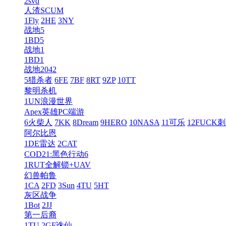
2svd
人渣SCUM
1Fly
2HE
3NY
战地5
1BD5
战地1
1BD1
战地2042
5猎杀者
6FE
7BF
8RT
9ZP
10TT
黎明杀机
1UN浪漫世界
Apex英雄PC端游
6火柴人
7KK
8Dream
9HERO
10NASA
11可乐
12FUCK
阿尔比恩
1DE雷达
2CAT
COD21:黑色行动6
1RUT全解锁+UAV
幻兽帕鲁
1CA
2FD
3Sun
4TU
5HT
灰区战争
1Bot
2JJ
第一后裔
1TU
2GF诛仙