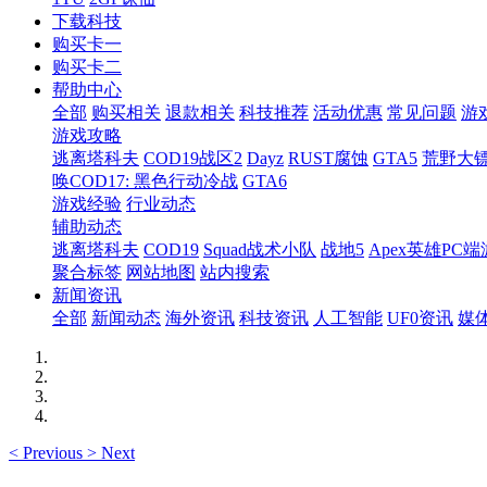
下载科技
购买卡一
购买卡二
帮助中心
全部
购买相关
退款相关
科技推荐
活动优惠
常见问题
游
游戏攻略
逃离塔科夫
COD19战区2
Dayz
RUST腐蚀
GTA5
荒野大镖
唤COD17: 黑色行动冷战
GTA6
游戏经验
行业动态
辅助动态
逃离塔科夫
COD19
Squad战术小队
战地5
Apex英雄PC端
聚合标签
网站地图
站内搜索
新闻资讯
全部
新闻动态
海外资讯
科技资讯
人工智能
UF0资讯
媒
<
Previous
>
Next