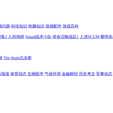
戏问题
科技知识
电脑知识
游戏配件
游戏百科
客2
人间地狱
Squad战术小队
使命召唤战区1
人渣SCUM
黎明杀
游
The finals总决赛
体报道
体育动态
生物医学
气候环境
金融财经
历史考古
军事动态