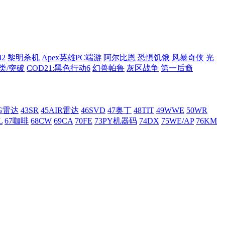
42
黎明杀机
Apex英雄PC端游
阿尔比恩
恐惧饥饿
风暴奇侠
光
类/突破
COD21:黑色行动6
幻兽帕鲁
灰区战争
第一后裔
AG雷达
43SR
45AIR雷达
46SVD
47奥丁
48TIT
49WWE
50WR
L
67咖啡
68CW
69CA
70FE
73PY机器码
74DX
75WE/AP
76KM