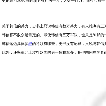
史记高祖本纪:当时项羽有兵四十万，人数一百万。霈弓兵有十
关于韩信的兵力，史书上只说韩信有数万兵力，有人推测有三
韩信寡不敌众是肯定的。即使韩信有五万军队，也只是陈郁的
韩信这边具体参
战
的将领有哪些，史书没有记载，只说与韩信
此外，还率军北上攻打赵国的另一位将军齐，把他围困在吴县(