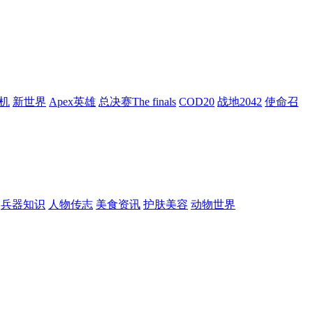
机
新世界
Apex英雄
总决赛The finals
COD20
战地2042
使命召
兵器知识
人物传志
美食资讯
护肤美容
动物世界