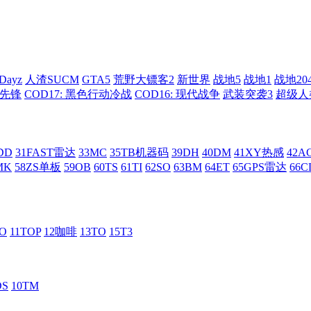
Dayz
人渣SUCM
GTA5
荒野大镖客2
新世界
战地5
战地1
战地20
: 先锋
COD17: 黑色行动冷战
COD16: 现代战争
武装突袭3
超级人
DD
31FAST雷达
33MC
35TB机器码
39DH
40DM
41XY热感
42
MK
58ZS单板
59OB
60TS
61TI
62SO
63BM
64ET
65GPS雷达
66C
RO
11TOP
12咖啡
13TO
15T3
DS
10TM