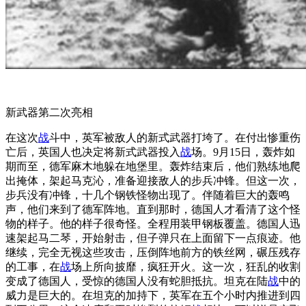
新武器第二次亮相
在这次
战
斗中，英军被敌人的新式武器打垮了。在付出惨重伤
亡后，英国人也决定将新式武器投入
战
场。9月15日，轰炸如
期而至，德军麻木地躲在地堡里。轰炸结束后，他们熟练地爬
出掩体，架起马克沁，准备迎接敌人的步兵冲锋。但这一次，
步兵没有冲锋，十几个钢铁怪物出现了。伴随着巨大的轰鸣
声，他们来到了德军阵地。直到那时，德国人才看清了这个怪
物的样子。他的样子很奇怪。全程用装甲钢板覆盖。德国人迅
速架起马二琴，开始射击，但子弹只在上面留下一点痕迹。他
继续，完全无视这些攻击，压倒阵地前方的铁丝网，碾压残存
的工事，在
战
场上所向披靡，疯狂开火。这一次，狂乱的收割
变成了德国人，受惊的德国人没有蛇胆抵抗。坦克在陆
战
中的
威力是巨大的。在坦克的加持下，英军在五个小时内推进到四