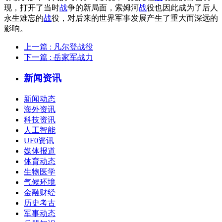
现，打开了当时
战
争的新局面，索姆河
战
役也因此成为了后人
永生难忘的
战
役，对后来的世界军事发展产生了重大而深远的
影响。
上一篇
: 凡尔登战役
下一篇
: 岳家军战力
新闻资讯
新闻动态
海外资讯
科技资讯
人工智能
UF0资讯
媒体报道
体育动态
生物医学
气候环境
金融财经
历史考古
军事动态