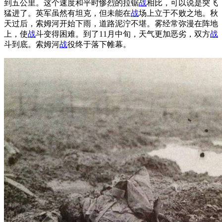
到五公里。这个速度和平时惨烈的拉锯
战
相比，可以说是突飞
猛进了。英军虽然有坦克，但未能在
战
场上立于不败之地。秋
天过后，索姆河开始下雨，道路泥泞不堪。雾经常弥漫在阵地
上，使
战
斗变得困难。到了11月中旬，天气更加恶劣，双方
战
斗到底。索姆河
战
役终于落下帷幕。