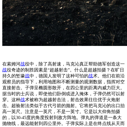
在索姆河
战
役中，除了高射速，马克沁真正帮助德军创造这一
战
役奇迹的制胜因素是“超越射击”。什么是超越拍摄？在旷日
持久的堑壕
战
中，德国人发明了这种可怕的
战
术。他们在前沿
观察员的指导下，利用地图和不断测量的观测数据，指挥对空
直接射击。子弹呈椭圆形散开，在四公里的距离内威力巨大。
据当时的士兵说，即使他们卧倒或进入掩体，子弹仍然可以射
穿。这种
战
术被称为超越射击法，射击效果往往优于火炮射
击。超验射法类似于古代弓箭的抛射。它将把马克沁的出口抬
高一英尺。注意是一英尺，不是一英寸。它是以大仰角拍摄
的，以30-45度的角度投射到敌方阵地。弹丸的弹道是一条大
抛物线，最远能射到四公里外。子弹实际上是在终点线从天而