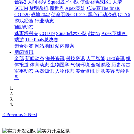
镖客2
人间地狱
Squad战术小队
使命召唤战区1
人渣
SCUM
黎明杀机
新世界
Apex英雄
总决赛The finals
COD20
战地2042
使命召唤COD17: 黑色行动冷战
GTA6
游戏经验
行业动态
辅助动态
逃离塔科夫
COD19
Squad战术小队
战地5
Apex英雄PC
端游
The finals总决赛
聚合标签
网站地图
站内搜索
新闻资讯
全部
新闻动态
海外资讯
科技资讯
人工智能
UF0资讯
媒
体报道
体育动态
生物医学
气候环境
金融财经
历史考古
军事动态
兵器知识
人物传志
美食资讯
护肤美容
动物世
界
<
Previous
>
Next