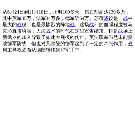
从6月24日到11月18日，历时100多天，伤亡却高达130多万，
其中英军45万，法军34万多，德军近54万。苏荷
战
役是一
战
中
最大的
战
役，也是最惨烈的阵地
战
。这场
战
斗的血腥程度被马
克沁直接填满，人海
战
术的时代在这里宣告结束。也是
战
场上
新武器的加入导致了如此大规模的伤亡。英法联军虽然未能突
破德军防线，但也对凡尔登的德军起到了一定的牵制作用，
战
局主导权逐渐从德国转移到盟军手中。