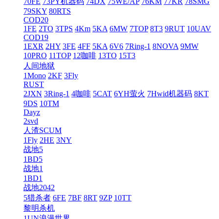
70FE
73PY机器码
74DX
75WE/AP
76KM
77KR
78SMG
79SKY
80RTS
COD20
1FE
2TO
3TPS
4Km
5KA
6MW
7TOP
8T3
9RUT
10UAV
COD19
1EXR
2HY
3FE
4FF
5KA
6V6
7Ring-1
8NOVA
9MW
10PRO
11TOP
12咖啡
13TO
15T3
人间地狱
1Mono
2KF
3Fly
RUST
2JXN
3Ring-1
4咖啡
5CAT
6YH萤火
7Hwid机器码
8KT
9DS
10TM
Dayz
2svd
人渣SCUM
1Fly
2HE
3NY
战地5
1BD5
战地1
1BD1
战地2042
5猎杀者
6FE
7BF
8RT
9ZP
10TT
黎明杀机
1UN浪漫世界