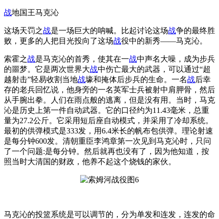
战
地国王马克沁
这场天罚之
战
是一场巨大的呐喊。比起讨论这场
战
争的最终胜
败，更多的人把目光投向了这场
战
役中的新秀——马克沁。
索霍之
战
是马克沁的首秀，使其在一
战
中声名大噪，成为步兵
的噩梦。它是两次世界大
战
中伤亡最大的武器，可以通过“超
越射击”轻易收割当地
战
壕和掩体后步兵的生命。一名
战
后幸
存的老兵回忆说，他身旁的一名英军士兵被射中肩胛骨，然后
从手腕出拳。人们在雨点般的逃离，但是没有用。当时，马克
沁是历史上第一件自动武器。它的口径约为11.43毫米，总重
量为27.2公斤。它采用短后座自动模式，并采用了冷却系统。
最初的供弹模式是333发，用6.4米长的帆布包供弹。理论射速
是每分钟600发。清朝重臣李鸿章第一次见到马克沁时，只问
了一个问题:是每分钟。然后就再也没有了，因为他知道，按
照当时大清国的财政，他养不起这个烧钱的家伙。
马克沁的投篮系统是可以调节的，分为单发和连发，连发的命