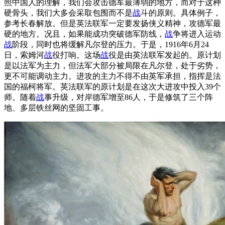
照中国人的理解，我们会攻击德军最薄弱的地方，而对于这种
硬骨头，我们大多会采取包围而不是
战
斗的原则。具体例子，
参考长春解放。但是英法联军一定要发扬侠义精神，攻德军最
硬的地方。况且，如果能成功突破德军防线，
战
争将进入运动
战
阶段，同时也将缓解凡尔登的压力。于是，1916年6月24
日，索姆河
战
役打响。这场
战
役是由英法联军发起的。原计划
是以法军为主力，但法军大部分被局限在凡尔登，处于劣势，
更不可能调动主力。进攻的主力不得不由英军承担，指挥是法
国的福柯将军。英法联军的原计划是在这次大进攻中投入39个
师。随着
战
事升级，对岸德军增至86人，于是修筑了三个阵
地、多层铁丝网的坚固工事。