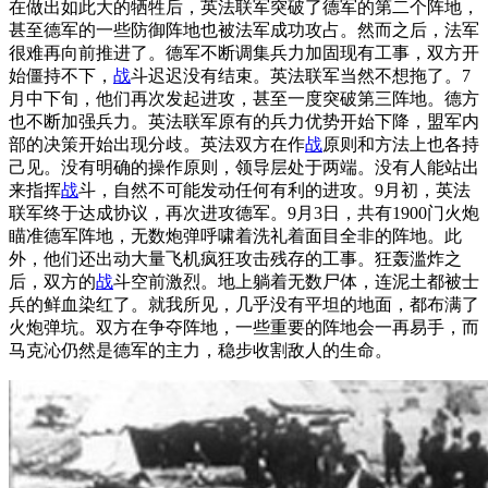
在做出如此大的牺牲后，英法联军突破了德军的第二个阵地，
甚至德军的一些防御阵地也被法军成功攻占。然而之后，法军
很难再向前推进了。德军不断调集兵力加固现有工事，双方开
始僵持不下，
战
斗迟迟没有结束。英法联军当然不想拖了。7
月中下旬，他们再次发起进攻，甚至一度突破第三阵地。德方
也不断加强兵力。英法联军原有的兵力优势开始下降，盟军内
部的决策开始出现分歧。英法双方在作
战
原则和方法上也各持
己见。没有明确的操作原则，领导层处于两端。没有人能站出
来指挥
战
斗，自然不可能发动任何有利的进攻。9月初，英法
联军终于达成协议，再次进攻德军。9月3日，共有1900门火炮
瞄准德军阵地，无数炮弹呼啸着洗礼着面目全非的阵地。此
外，他们还出动大量飞机疯狂攻击残存的工事。狂轰滥炸之
后，双方的
战
斗空前激烈。地上躺着无数尸体，连泥土都被士
兵的鲜血染红了。就我所见，几乎没有平坦的地面，都布满了
火炮弹坑。双方在争夺阵地，一些重要的阵地会一再易手，而
马克沁仍然是德军的主力，稳步收割敌人的生命。