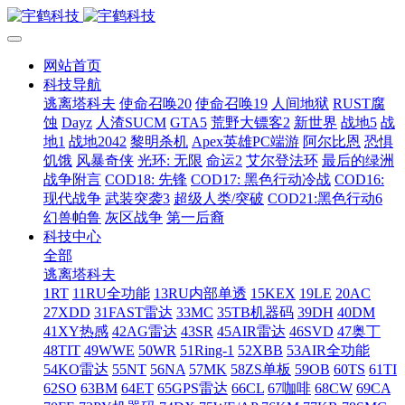
网站首页
科技导航
逃离塔科夫
使命召唤20
使命召唤19
人间地狱
RUST腐
蚀
Dayz
人渣SUCM
GTA5
荒野大镖客2
新世界
战地5
战
地1
战地2042
黎明杀机
Apex英雄PC端游
阿尔比恩
恐惧
饥饿
风暴奇侠
光环: 无限
命运2
艾尔登法环
最后的绿洲
战争附言
COD18: 先锋
COD17: 黑色行动冷战
COD16:
现代战争
武装突袭3
超级人类/突破
COD21:黑色行动6
幻兽帕鲁
灰区战争
第一后裔
科技中心
全部
逃离塔科夫
1RT
11RU全功能
13RU内部单透
15KEX
19LE
20AC
27XDD
31FAST雷达
33MC
35TB机器码
39DH
40DM
41XY热感
42AG雷达
43SR
45AIR雷达
46SVD
47奥丁
48TIT
49WWE
50WR
51Ring-1
52XBB
53AIR全功能
54KO雷达
55NT
56NA
57MK
58ZS单板
59OB
60TS
61TI
62SO
63BM
64ET
65GPS雷达
66CL
67咖啡
68CW
69CA