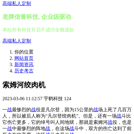
高端私人定制
老牌信誉科技, 企业级驱动
本站所有科技开启不成功全额退款
高端私人定制
你的位置
网站首页
新闻资讯
历史考古
索姆河绞肉机
2023-03-06 11:12:57
宇鹤科技
124
一
战
最惨烈的
战
役是凡尔登，因为15公里的
战
场上死了几百万
人，所以被后人称为“凡尔登绞肉机”。但是，还有一场
战
斗比
它伤亡更多，它的绰号叫人间地狱，那就是索姆河
战
役，也是
一
战
中最惨烈的阵地
战
，在这场
战
斗中，双方的伤亡达到了前