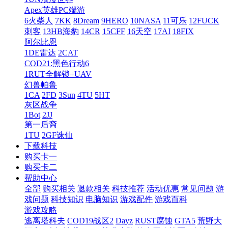
Apex英雄PC端游
6火柴人
7KK
8Dream
9HERO
10NASA
11可乐
12FUCK
刺客
13HB海豹
14CR
15CFF
16天空
17AI
18FIX
阿尔比恩
1DE雷达
2CAT
COD21:黑色行动6
1RUT全解锁+UAV
幻兽帕鲁
1CA
2FD
3Sun
4TU
5HT
灰区战争
1Bot
2JJ
第一后裔
1TU
2GF诛仙
下载科技
购买卡一
购买卡二
帮助中心
全部
购买相关
退款相关
科技推荐
活动优惠
常见问题
游
戏问题
科技知识
电脑知识
游戏配件
游戏百科
游戏攻略
逃离塔科夫
COD19战区2
Dayz
RUST腐蚀
GTA5
荒野大