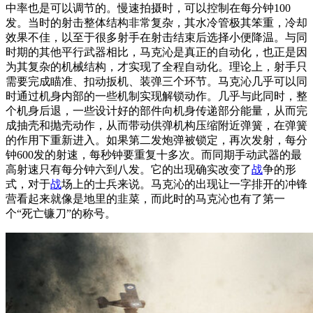
中率也是可以调节的。慢速拍摄时，可以控制在每分钟100
发。当时的射击整体结构非常复杂，其水冷管极其笨重，冷却
效果不佳，以至于很多射手在射击结束后选择小便降温。与同
时期的其他平行武器相比，马克沁是真正的自动化，也正是因
为其复杂的机械结构，才实现了全程自动化。理论上，射手只
需要完成瞄准、扣动扳机、装弹三个环节。马克沁几乎可以同
时通过机身内部的一些机制实现解锁动作。几乎与此同时，整
个机身后退，一些设计好的部件向机身传递部分能量，从而完
成抽壳和抛壳动作，从而带动供弹机构压缩附近弹簧，在弹簧
的作用下重新进入。如果第二发炮弹被锁定，再次发射，每分
钟600发的射速，每秒钟要重复十多次。而同期手动武器的最
高射速只有每分钟六到八发。它的出现确实改变了
战
争的形
式，对于
战
场上的士兵来说。马克沁的出现让一字排开的冲锋
营看起来就像是地里的韭菜，而此时的马克沁也有了第一
个“死亡镰刀”的称号。