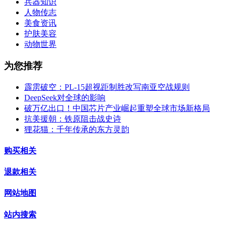
兵器知识
人物传志
美食资讯
护肤美容
动物世界
为您推荐
霹雳破空：PL-15超视距制胜改写南亚空战规则
DeepSeek对全球的影响
破万亿出口！中国芯片产业崛起重塑全球市场新格局
抗美援朝：铁原阻击战史诗
狸花猫：千年传承的东方灵韵
购买相关
退款相关
网站地图
站内搜索