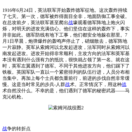
1916年6月24日，英法联军开始轰炸德军征地。这次轰炸持续
了七天。第一次，德军被炸得面目全非，地面防御工事全破。
在总攻前夕，英法联军甚至爬出
战
壕观看德军阵地上炮火闪
烁，对明天的进攻充满信心。他们坚信在这样的轰炸下，事实
并非如此。德军防线有地下工事，他们都安全地躲在那里。7
月1日早晨，炮弹爆炸的轰鸣声停止了，硝烟散去，德军阵地
一片寂静。英军从索姆河以北发起进攻，法军同时从索姆河以
南发起进攻。进攻开始得非常顺利，主攻方向的法军和英军基
本没有遇到什么强有力的抵抗，很快就占领了第一名。就在这
时，英军左翼遇到了德军。不同于其他进攻方向，他们踢下了
铁板。英国军队一直以一个紧密排列的队伍行进，人员分布相
当集中。再加上每个士兵都负重前行，前进的步伐自然非常缓
慢。这是当时常见的步兵-人群
战
术。正常情况下，用这种
战
术自然没什么。不幸的是，他们遇到了德军的秘密武器——马
克沁机枪。
战
争的转折点