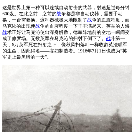
这是世界上第一种可以连续自动射击的武器，射速超过每分钟
600发。在此之前，之前的
战
争都是非自动仪器，需要手动
换，一台需要换。这种器械极大地限制了
战
争的血腥程度，而
马克沁的出现使
战
争的血腥程度一下子丰满起来。英军的人海
战
术正好让马克沁使出浑身解数，德军阵地前的空地一瞬间变
成了修罗场。无数英军在马克沁的扫射下倒下了。
战
斗第一
天，6万英军死在扫射之下，像秋风扫落叶一样收割英法联军
的生命，因此得名——寡妇制造者。1916年7月1日也成为“英
军史上最黑暗的一天”。