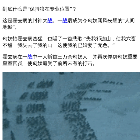
到底什么是“保持狼在专业位置”？
这是霍去病的封神大
战
。一
战
后成为令匈奴闻风丧胆的“人间
地狱”。
匈奴怕霍去病凶猛，也唱了一首悲歌:“失我祁连山，使我六畜
不甜；我失去了我的山，这使我的已婚妻子无色。”
霍去病在一
战
中一人斩首三万余匈奴人，并再次俘虏匈奴重要
皇室官员，使匈奴遭受了前所未有的打击。