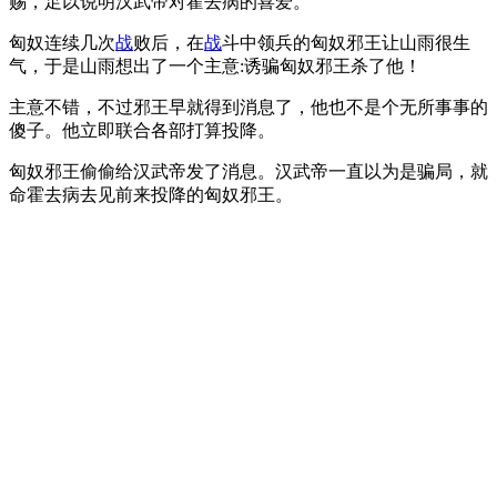
赐，足以说明汉武帝对霍去病的喜爱。
匈奴连续几次
战
败后，在
战
斗中领兵的匈奴邪王让山雨很生
气，于是山雨想出了一个主意:诱骗匈奴邪王杀了他！
主意不错，不过邪王早就得到消息了，他也不是个无所事事的
傻子。他立即联合各部打算投降。
匈奴邪王偷偷给汉武帝发了消息。汉武帝一直以为是骗局，就
命霍去病去见前来投降的匈奴邪王。