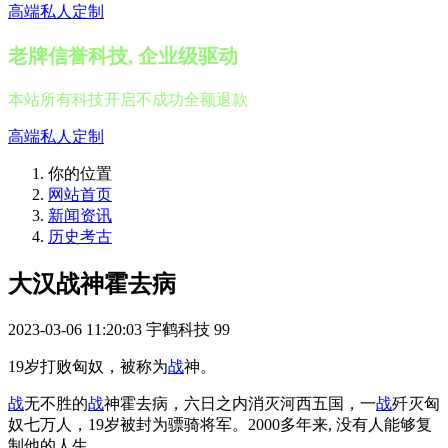
高端私人定制
老牌信誉科技, 企业级驱动
本站所有科技开启不成功全额退款
高端私人定制
你的位置
网站首页
新闻资讯
历史考古
大汉战神霍去病
2023-03-06 11:20:03
宇鹤科技
99
19岁打败匈奴，被称为
战
神。
战
无不胜的
战
神霍去病，六日之内消灭河西五国，一
战
歼灭匈
奴七万人，19岁被封为骠骑将军。2000多年来, 没有人能够复
制他的人生。