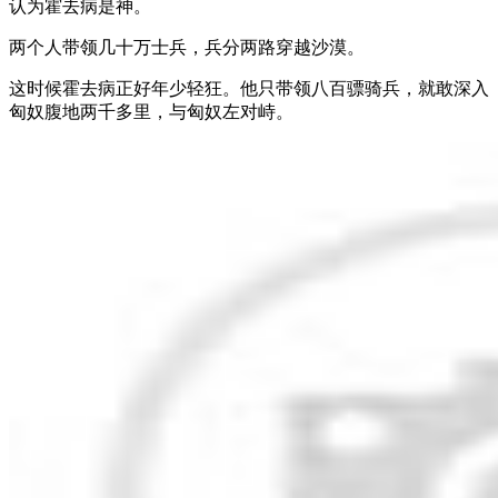
认为霍去病是神。
两个人带领几十万士兵，兵分两路穿越沙漠。
这时候霍去病正好年少轻狂。他只带领八百骠骑兵，就敢深入
匈奴腹地两千多里，与匈奴左对峙。