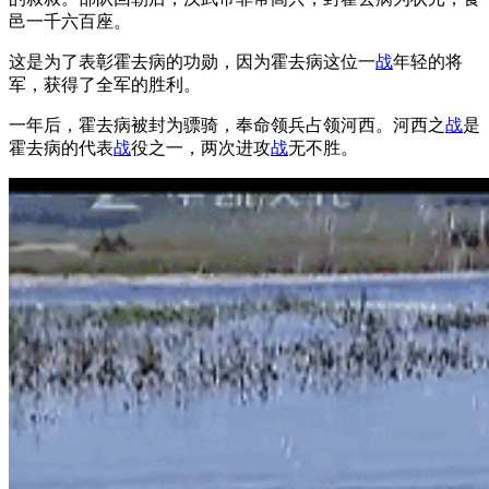
邑一千六百座。
这是为了表彰霍去病的功勋，因为霍去病这位一
战
年轻的将
军，获得了全军的胜利。
一年后，霍去病被封为骠骑，奉命领兵占领河西。河西之
战
是
霍去病的代表
战
役之一，两次进攻
战
无不胜。