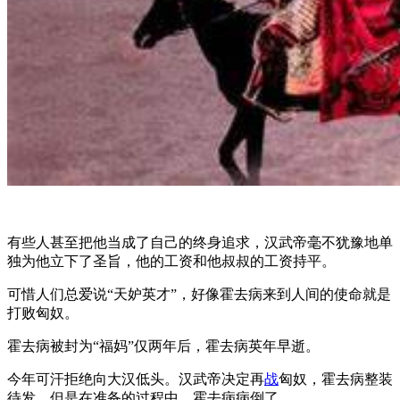
有些人甚至把他当成了自己的终身追求，汉武帝毫不犹豫地单
独为他立下了圣旨，他的工资和他叔叔的工资持平。
可惜人们总爱说“天妒英才”，好像霍去病来到人间的使命就是
打败匈奴。
霍去病被封为“福妈”仅两年后，霍去病英年早逝。
今年可汗拒绝向大汉低头。汉武帝决定再
战
匈奴，霍去病整装
待发，但是在准备的过程中，霍去病病倒了。