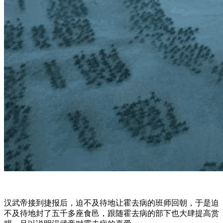
汉武帝接到捷报后，迫不及待地让霍去病的班师回朝，于是迫
不及待地封了五千多座食邑，跟随霍去病的部下也大肆提高赏