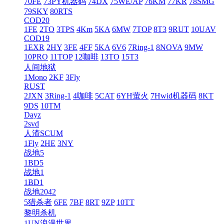
70FE
73PY机器码
74DX
75WE/AP
76KM
77KR
78SMG
79SKY
80RTS
COD20
1FE
2TO
3TPS
4Km
5KA
6MW
7TOP
8T3
9RUT
10UAV
COD19
1EXR
2HY
3FE
4FF
5KA
6V6
7Ring-1
8NOVA
9MW
10PRO
11TOP
12咖啡
13TO
15T3
人间地狱
1Mono
2KF
3Fly
RUST
2JXN
3Ring-1
4咖啡
5CAT
6YH萤火
7Hwid机器码
8KT
9DS
10TM
Dayz
2svd
人渣SCUM
1Fly
2HE
3NY
战地5
1BD5
战地1
1BD1
战地2042
5猎杀者
6FE
7BF
8RT
9ZP
10TT
黎明杀机
1UN浪漫世界