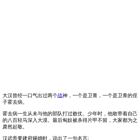
大汉曾经一口气出过两个
战
神，一个是卫青，一个是卫青的侄
子霍去病。
霍去病一生从未与他的部队打过败仗。少年时，他敢带着自己
的八百轻马深入大漠。最后匈奴被杀得片甲不留，大家都为之
肃然起敬。
汉武帝要建府赐婚时，说出了一句名言: