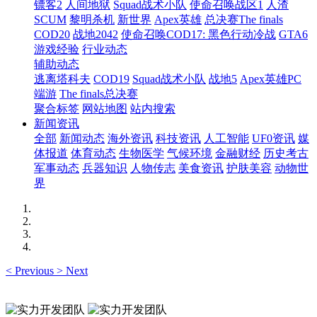
镖客2
人间地狱
Squad战术小队
使命召唤战区1
人渣
SCUM
黎明杀机
新世界
Apex英雄
总决赛The finals
COD20
战地2042
使命召唤COD17: 黑色行动冷战
GTA6
游戏经验
行业动态
辅助动态
逃离塔科夫
COD19
Squad战术小队
战地5
Apex英雄PC
端游
The finals总决赛
聚合标签
网站地图
站内搜索
新闻资讯
全部
新闻动态
海外资讯
科技资讯
人工智能
UF0资讯
媒
体报道
体育动态
生物医学
气候环境
金融财经
历史考古
军事动态
兵器知识
人物传志
美食资讯
护肤美容
动物世
界
<
Previous
>
Next