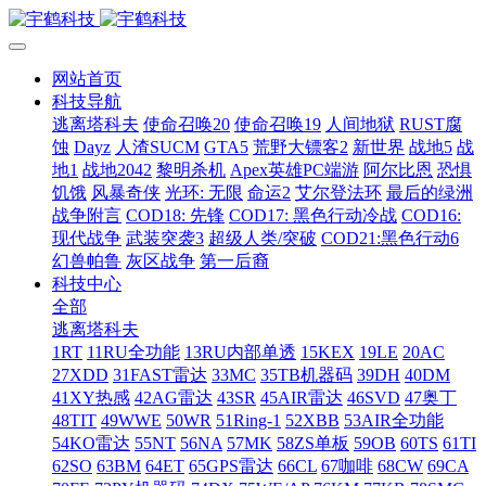
网站首页
科技导航
逃离塔科夫
使命召唤20
使命召唤19
人间地狱
RUST腐
蚀
Dayz
人渣SUCM
GTA5
荒野大镖客2
新世界
战地5
战
地1
战地2042
黎明杀机
Apex英雄PC端游
阿尔比恩
恐惧
饥饿
风暴奇侠
光环: 无限
命运2
艾尔登法环
最后的绿洲
战争附言
COD18: 先锋
COD17: 黑色行动冷战
COD16:
现代战争
武装突袭3
超级人类/突破
COD21:黑色行动6
幻兽帕鲁
灰区战争
第一后裔
科技中心
全部
逃离塔科夫
1RT
11RU全功能
13RU内部单透
15KEX
19LE
20AC
27XDD
31FAST雷达
33MC
35TB机器码
39DH
40DM
41XY热感
42AG雷达
43SR
45AIR雷达
46SVD
47奥丁
48TIT
49WWE
50WR
51Ring-1
52XBB
53AIR全功能
54KO雷达
55NT
56NA
57MK
58ZS单板
59OB
60TS
61TI
62SO
63BM
64ET
65GPS雷达
66CL
67咖啡
68CW
69CA