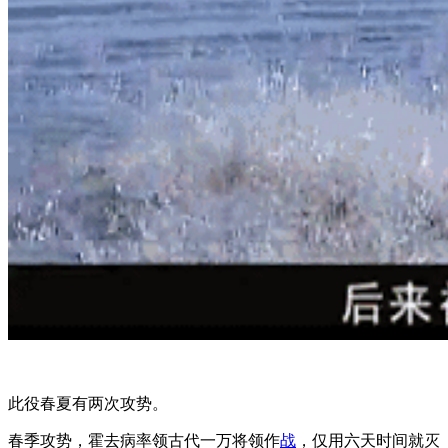
此役春夏有两次攻势。
春季攻势，霍去病率领古代一万将领作
战
，仅用六天时间就灭