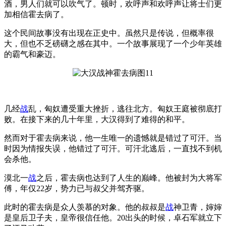
酒，男人们就可以吹气了。顿时，欢呼声和欢呼声让将士们更
加相信霍去病了。
这个民间故事没有出现在正史中。虽然只是传说，但概率很
大，但也不乏磅礴之感在其中。一个故事展现了一个少年英雄
的霸气和豪迈。
几经
战
乱，匈奴遭受重大挫折，逃往北方。匈奴王庭被彻底打
败。在接下来的几十年里，大汉得到了难得的和平。
然而对于霍去病来说，他一生唯一的遗憾就是错过了可汗。当
时因为情报失误，他错过了可汗。可汗北逃后，一直找不到机
会杀他。
漠北一
战
之后，霍去病也达到了人生的巅峰。他被封为大将军
傅，年仅22岁，势力已与叔父并驾齐驱。
此时的霍去病是众人羡慕的对象。他的叔叔是
战
神卫青，婶婶
是皇后卫子夫，皇帝很信任他。20出头的时候，卓石军就立下