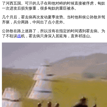
了河西五国。可汗的儿子在和他对峙的时候直接被俘虏，匈奴
一次进攻后损失惨重，很多匈奴的重臣被杀。
几个月后，霍去病再次发动夏季攻势。当时他和侯公孙敖并驾
齐驱，兵分两路，中间出了点小意外。
公孙敖在路上迷路了，所以没有在指定的时间遇到霍去病。为
了不耽误
战
机，霍去病只身深入居延海，直奔祁连山。