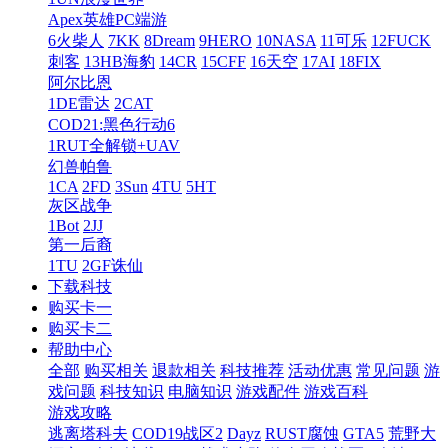
Apex英雄PC端游
6火柴人
7KK
8Dream
9HERO
10NASA
11可乐
12FUCK
刺客
13HB海豹
14CR
15CFF
16天空
17AI
18FIX
阿尔比恩
1DE雷达
2CAT
COD21:黑色行动6
1RUT全解锁+UAV
幻兽帕鲁
1CA
2FD
3Sun
4TU
5HT
灰区战争
1Bot
2JJ
第一后裔
1TU
2GF诛仙
下载科技
购买卡一
购买卡二
帮助中心
全部
购买相关
退款相关
科技推荐
活动优惠
常见问题
游
戏问题
科技知识
电脑知识
游戏配件
游戏百科
游戏攻略
逃离塔科夫
COD19战区2
Dayz
RUST腐蚀
GTA5
荒野大