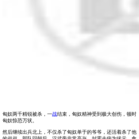
匈奴两千精锐被杀，一
战
结束，匈奴精神受到极大创伤，顿时
匈奴惊恐万状。
然后继续出兵北上，不仅杀了匈奴单于的爷爷，还活着杀了他
的叔叔。部队回朝后，汉武帝非常高兴，封霍去病为状元，食