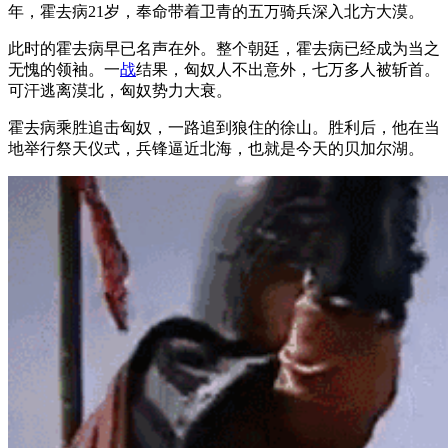
年，霍去病21岁，奉命带着卫青的五万骑兵深入北方大漠。
此时的霍去病早已名声在外。整个朝廷，霍去病已经成为当之
无愧的领袖。一
战
结果，匈奴人不出意外，七万多人被斩首。
可汗逃离漠北，匈奴势力大衰。
霍去病乘胜追击匈奴，一路追到狼住的徐山。胜利后，他在当
地举行祭天仪式，兵锋逼近北海，也就是今天的贝加尔湖。