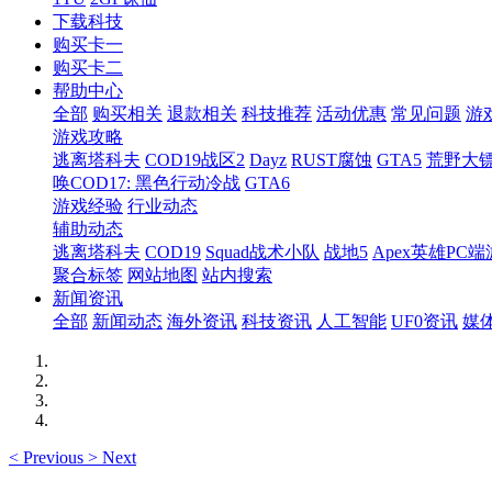
下载科技
购买卡一
购买卡二
帮助中心
全部
购买相关
退款相关
科技推荐
活动优惠
常见问题
游
游戏攻略
逃离塔科夫
COD19战区2
Dayz
RUST腐蚀
GTA5
荒野大镖
唤COD17: 黑色行动冷战
GTA6
游戏经验
行业动态
辅助动态
逃离塔科夫
COD19
Squad战术小队
战地5
Apex英雄PC端
聚合标签
网站地图
站内搜索
新闻资讯
全部
新闻动态
海外资讯
科技资讯
人工智能
UF0资讯
媒
<
Previous
>
Next