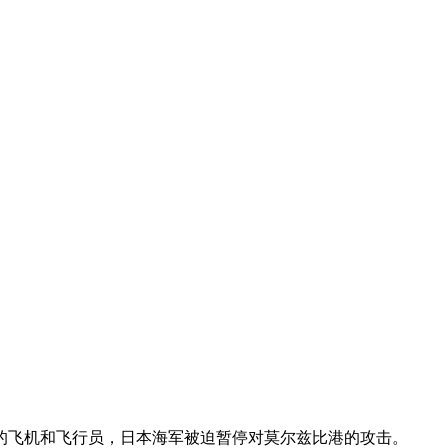
的飞机和飞行员，日本海军被迫暂停对莫尔兹比港的攻击。