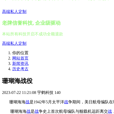
高端私人定制
老牌信誉科技, 企业级驱动
本站所有科技开启不成功全额退款
高端私人定制
你的位置
网站首页
新闻资讯
历史考古
珊瑚海战役
2023-07-22 11:21:08
宇鹤科技
140
珊瑚海海
战
是1942年5月太平洋
战
争期间，美日航母编队在
珊瑚海海
战
是
战
争史上首次航母编队与舰载机远距离交
战