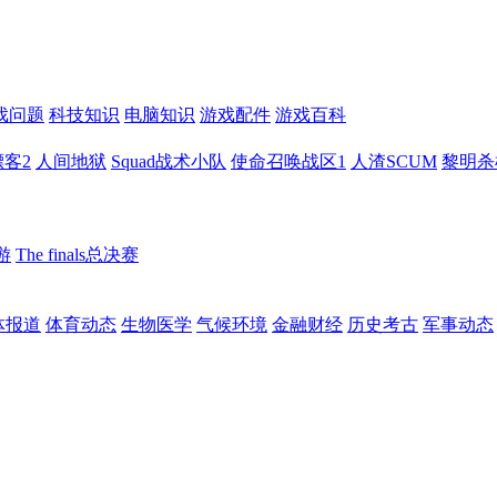
戏问题
科技知识
电脑知识
游戏配件
游戏百科
客2
人间地狱
Squad战术小队
使命召唤战区1
人渣SCUM
黎明杀
游
The finals总决赛
体报道
体育动态
生物医学
气候环境
金融财经
历史考古
军事动态