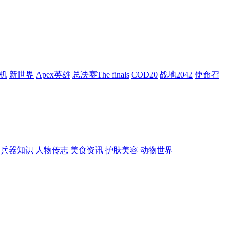
机
新世界
Apex英雄
总决赛The finals
COD20
战地2042
使命召
兵器知识
人物传志
美食资讯
护肤美容
动物世界