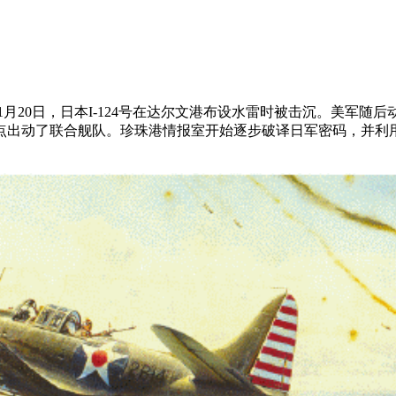
1月20日，日本I-124号在达尔文港布设水雷时被击沉。美军随后
点出动了联合舰队。珍珠港情报室开始逐步破译日军密码，并利