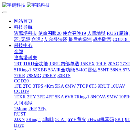
网站首页
科技导航
逃离塔科夫
使命召唤20
使命召唤19
人间地狱
RUST腐蚀
环: 无限
命运2
艾尔登法环
最后的绿洲
战争附言
COD18
科技中心
全部
逃离塔科夫
1RT
11RU全功能
13RU内部单透
15KEX
19LE
20AC
27X
51Ring-1
52XBB
53AIR全功能
54KO雷达
55NT
56NA
57
77KR
78SMG
79SKY
80RTS
COD20
1FE
2TO
3TPS
4Km
5KA
6MW
7TOP
8T3
9RUT
10UAV
COD19
1EXR
2HY
3FE
4FF
5KA
6V6
7Ring-1
8NOVA
9MW
10P
人间地狱
1Mono
2KF
3Fly
RUST
2JXN
3Ring-1
4咖啡
5CAT
6YH萤火
7Hwid机器码
8KT
9
Dayz