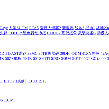
Dayz
人渣SUCM
GTA5
荒野大镖客2
新世界
战地5
战地1
战地20
: 先锋
COD17: 黑色行动冷战
COD16: 现代战争
武装突袭3
超级人
DD
31FAST雷达
33MC
35TB机器码
39DH
40DM
41XY热感
42
MK
58ZS单板
59OB
60TS
61TI
62SO
63BM
64ET
65GPS雷达
66C
RO
11TOP
12咖啡
13TO
15T3
DS
10TM