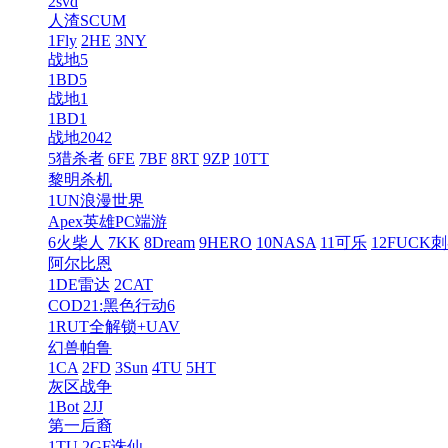
2svd
人渣SCUM
1Fly
2HE
3NY
战地5
1BD5
战地1
1BD1
战地2042
5猎杀者
6FE
7BF
8RT
9ZP
10TT
黎明杀机
1UN浪漫世界
Apex英雄PC端游
6火柴人
7KK
8Dream
9HERO
10NASA
11可乐
12FUCK
阿尔比恩
1DE雷达
2CAT
COD21:黑色行动6
1RUT全解锁+UAV
幻兽帕鲁
1CA
2FD
3Sun
4TU
5HT
灰区战争
1Bot
2JJ
第一后裔
1TU
2GF诛仙