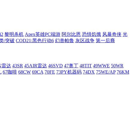
42
黎明杀机
Apex英雄PC端游
阿尔比恩
恐惧饥饿
风暴奇侠
光
类/突破
COD21:黑色行动6
幻兽帕鲁
灰区战争
第一后裔
AG雷达
43SR
45AIR雷达
46SVD
47奥丁
48TIT
49WWE
50WR
L
67咖啡
68CW
69CA
70FE
73PY机器码
74DX
75WE/AP
76KM