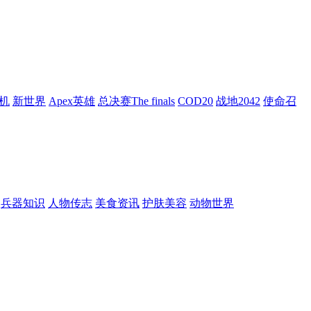
机
新世界
Apex英雄
总决赛The finals
COD20
战地2042
使命召
兵器知识
人物传志
美食资讯
护肤美容
动物世界