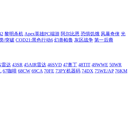
42
黎明杀机
Apex英雄PC端游
阿尔比恩
恐惧饥饿
风暴奇侠
光
类/突破
COD21:黑色行动6
幻兽帕鲁
灰区战争
第一后裔
AG雷达
43SR
45AIR雷达
46SVD
47奥丁
48TIT
49WWE
50WR
L
67咖啡
68CW
69CA
70FE
73PY机器码
74DX
75WE/AP
76KM