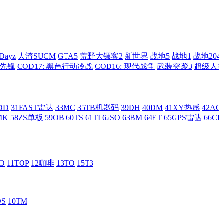
Dayz
人渣SUCM
GTA5
荒野大镖客2
新世界
战地5
战地1
战地20
: 先锋
COD17: 黑色行动冷战
COD16: 现代战争
武装突袭3
超级人
DD
31FAST雷达
33MC
35TB机器码
39DH
40DM
41XY热感
42
MK
58ZS单板
59OB
60TS
61TI
62SO
63BM
64ET
65GPS雷达
66C
RO
11TOP
12咖啡
13TO
15T3
DS
10TM