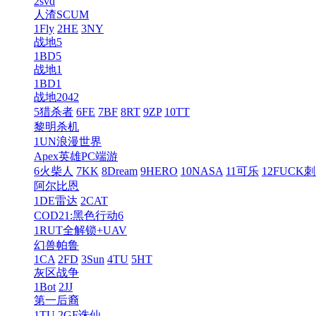
2svd
人渣SCUM
1Fly
2HE
3NY
战地5
1BD5
战地1
1BD1
战地2042
5猎杀者
6FE
7BF
8RT
9ZP
10TT
黎明杀机
1UN浪漫世界
Apex英雄PC端游
6火柴人
7KK
8Dream
9HERO
10NASA
11可乐
12FUCK
阿尔比恩
1DE雷达
2CAT
COD21:黑色行动6
1RUT全解锁+UAV
幻兽帕鲁
1CA
2FD
3Sun
4TU
5HT
灰区战争
1Bot
2JJ
第一后裔
1TU
2GF诛仙