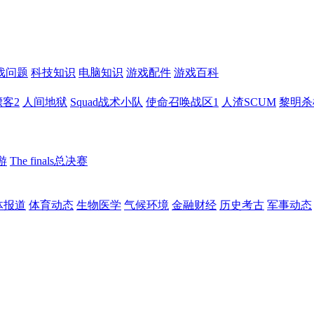
戏问题
科技知识
电脑知识
游戏配件
游戏百科
客2
人间地狱
Squad战术小队
使命召唤战区1
人渣SCUM
黎明杀
游
The finals总决赛
体报道
体育动态
生物医学
气候环境
金融财经
历史考古
军事动态