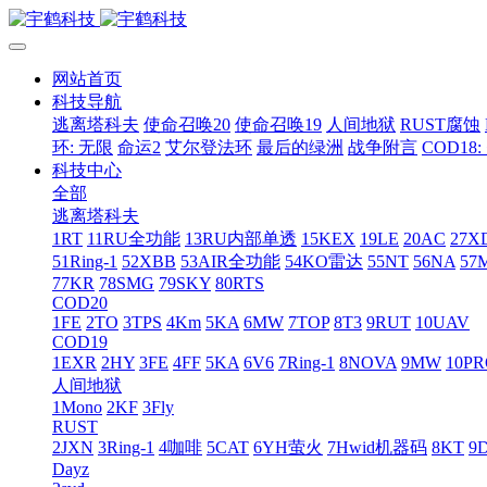
网站首页
科技导航
逃离塔科夫
使命召唤20
使命召唤19
人间地狱
RUST腐蚀
环: 无限
命运2
艾尔登法环
最后的绿洲
战争附言
COD18
科技中心
全部
逃离塔科夫
1RT
11RU全功能
13RU内部单透
15KEX
19LE
20AC
27X
51Ring-1
52XBB
53AIR全功能
54KO雷达
55NT
56NA
57
77KR
78SMG
79SKY
80RTS
COD20
1FE
2TO
3TPS
4Km
5KA
6MW
7TOP
8T3
9RUT
10UAV
COD19
1EXR
2HY
3FE
4FF
5KA
6V6
7Ring-1
8NOVA
9MW
10P
人间地狱
1Mono
2KF
3Fly
RUST
2JXN
3Ring-1
4咖啡
5CAT
6YH萤火
7Hwid机器码
8KT
9
Dayz