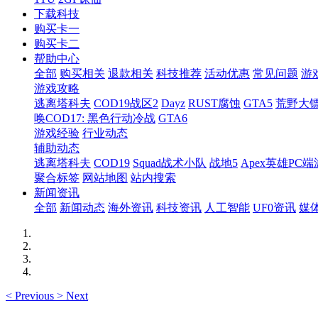
下载科技
购买卡一
购买卡二
帮助中心
全部
购买相关
退款相关
科技推荐
活动优惠
常见问题
游
游戏攻略
逃离塔科夫
COD19战区2
Dayz
RUST腐蚀
GTA5
荒野大镖
唤COD17: 黑色行动冷战
GTA6
游戏经验
行业动态
辅助动态
逃离塔科夫
COD19
Squad战术小队
战地5
Apex英雄PC端
聚合标签
网站地图
站内搜索
新闻资讯
全部
新闻动态
海外资讯
科技资讯
人工智能
UF0资讯
媒
<
Previous
>
Next