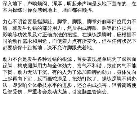
深入地下，声响烦闷、浑厚，听起来声响是从地下宣布的，在
室内操练时你会感到地上、墙面都在颤抖。
力点不明首要是指脚趾、脚掌、脚跟、脚掌外侧等部位用力不
清，或发生过错的部分用力，然后构成脚跟、踝等部位损害，
影响练功效果及对正确办法的把握。在操练跺脚时，应根据不
同的动作需求和用途，而使着力点有所变化，但在任何状况下
都要确保十趾抓地，决不允许脚跟先着地。
劲力不合是发生各种过错的根源，首要表现是单纯为了跺脚而
跺脚，构成腿脚用力与全体劲力、擤气不和谐，致使内气不能
下贯，劲力无法下沉。有的人为了添加跺脚的劲力，身体先向
上起再向下沉，反而画蛇添足，把劲打散了。操练跺脚不得办
法，即影响全体拳技水平的进步，还会构成损害，轻者简略使
足部受伤，严重者会轰动大脑，引发脑血管病变。