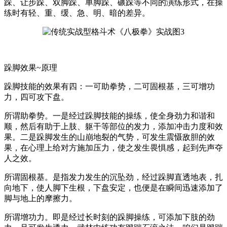
跺、让步跺、双脚跺、单脚跺、碾跺等不同的演练形式，在操
练时有轻、重、缓、急、明、暗的差异。
跺脚效果~原理
跺脚技能的效果有四：一可助拳势，二可固根基，三可增功
力，四可攻下盘。
所谓助拳势。一是经过跺脚技能的操练，使全身劲力和谐和
顺，然后有助于上肢、躯干等部位的发力，添加冲击力度和效
果。二是跺脚发生的山崩地裂的气势，可发生震慑敌胆的效
果，在心理上给对方施加压力，使之发生畏惧感，起到先声夺
人之效。
所谓固根基。是指发力发生的沉坠劲，经过跺脚直透地表，扎
向地下，使人脚下生根，下盘安定，也便是在瞬间迅速添加了
脚与地上的摩擦力。
所谓增功力。即是经过长时刻的跺脚操练，可添加下肢的劲