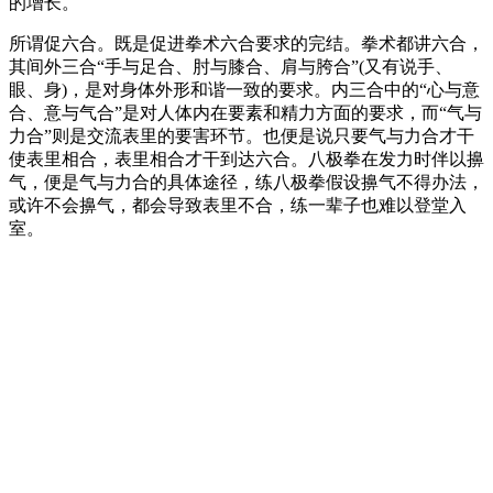
的增长。
所谓促六合。既是促进拳术六合要求的完结。拳术都讲六合，
其间外三合“手与足合、肘与膝合、肩与胯合”(又有说手、
眼、身)，是对身体外形和谐一致的要求。内三合中的“心与意
合、意与气合”是对人体内在要素和精力方面的要求，而“气与
力合”则是交流表里的要害环节。也便是说只要气与力合才干
使表里相合，表里相合才干到达六合。八极拳在发力时伴以擤
气，便是气与力合的具体途径，练八极拳假设擤气不得办法，
或许不会擤气，都会导致表里不合，练一辈子也难以登堂入
室。