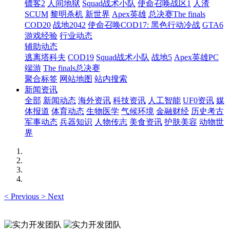
镖客2
人间地狱
Squad战术小队
使命召唤战区1
人渣
SCUM
黎明杀机
新世界
Apex英雄
总决赛The finals
COD20
战地2042
使命召唤COD17: 黑色行动冷战
GTA6
游戏经验
行业动态
辅助动态
逃离塔科夫
COD19
Squad战术小队
战地5
Apex英雄PC
端游
The finals总决赛
聚合标签
网站地图
站内搜索
新闻资讯
全部
新闻动态
海外资讯
科技资讯
人工智能
UF0资讯
媒
体报道
体育动态
生物医学
气候环境
金融财经
历史考古
军事动态
兵器知识
人物传志
美食资讯
护肤美容
动物世
界
<
Previous
>
Next