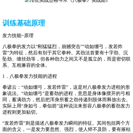
训练基础原理
发力技能~原理
八极拳的发力以“刚猛猛烈，崩撼突击”“动如绷弓，发若炸
雷”为特征，然后有别于其它拳种。其劲法首要有十字劲、沉
坠劲、缠丝劲等，但各种劲力之间又不是孤立的，而是密切联
系、互相兼容的全体。
1．八极拳发力技能的进程
拳谚云：“动如绷弓，发若炸雷”，这是对八极拳发力进程的形
象说法。“动如绷弓”是蓄劲的进程，意思是身体像摆开的弓相
同，蓄满劲力，然后把浑身所蓄之劲传递到肢体而释放出去。
实际上用“身如弓，拳似箭”这种说法来形容八极拳的蓄劲发力
进程则更加贴切。
“发若炸雷”则是描述八极拳发力瞬间的特征。其间包括两个方
面的含义，一是发力要忽然、强烈，使人猝不及防，要有摧枯