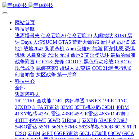
网站首页
科技导航
逃离塔科夫
使命召唤20
使命召唤19
人间地狱
RUST腐
蚀
Dayz
人渣SUCM
GTA5
荒野大镖客2
新世界
战地5
战
地1
战地2042
黎明杀机
Apex英雄PC端游
阿尔比恩
恐惧
饥饿
风暴奇侠
光环: 无限
命运2
艾尔登法环
最后的绿洲
战争附言
COD18: 先锋
COD17: 黑色行动冷战
COD16:
现代战争
武装突袭3
超级人类/突破
COD21:黑色行动6
幻兽帕鲁
灰区战争
第一后裔
科技中心
全部
逃离塔科夫
1RT
11RU全功能
13RU内部单透
15KEX
19LE
20AC
27XDD
31FAST雷达
33MC
35TB机器码
39DH
40DM
41XY热感
42AG雷达
43SR
45AIR雷达
46SVD
47奥丁
48TIT
49WWE
50WR
51Ring-1
52XBB
53AIR全功能
54KO雷达
55NT
56NA
57MK
58ZS单板
59OB
60TS
61TI
62SO
63BM
64ET
65GPS雷达
66CL
67咖啡
68CW
69CA