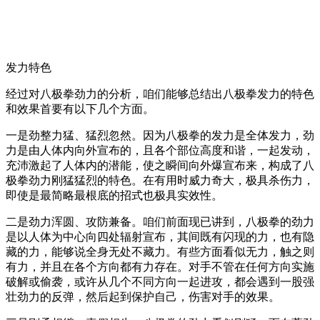
发力特色
经过对八极拳劲力的分析，咱们能够总结出八极拳发力的特色
和效果首要有以下几个方面。
一是劲整力猛、猛烈忽然。因为八极拳的发力是全体发力，劲
力是由人体内向外宣布的，且各个部位高度和谐，一起发动，
充沛激起了人体内的潜能，使之瞬间向外爆宣布来，构成了八
极拳劲力刚猛猛烈的特色。在有用时威力奇大，极具杀伤力，
即使是最简略最根底的招式也极具实效性。
二是劲力浑圆、攻防兼备。咱们前面现已讲到，八极拳的劲力
是以人体为中心向四处辐射宣布，其间既有闪现的力，也有隐
藏的力，能够说全身无处不藏力。有些方面看似无力，触之则
有力，并且在各个方向都有力存在。对手不管在任何方向实施
破解或偷袭，或许从几个不同方向一起进攻，都会遇到一股强
壮劲力的反弹，然后起到保护自己，伤害对手的效果。