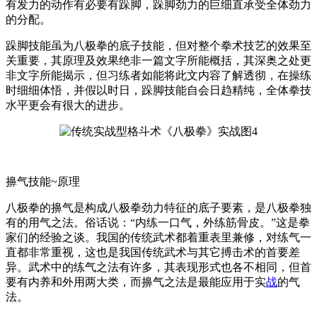
有发力的动作有必要有跺脚，跺脚劲力的巨细直承受全体劲力
的分配。
跺脚技能虽为八极拳的底子技能，但对整个拳术技艺的效果至
关重要，其原理及效果绝非一篇文字所能概括，其深奥之处更
非文字所能揭示，但习练者如能将此文内容了解透彻，在操练
时细细体悟，并假以时日，跺脚技能自会日趋精纯，全体拳技
水平更会有很大的进步。
擤气技能~原理
八极拳的擤气是构成八极拳劲力特征的底子要素，是八极拳独
有的用气之法。俗话说：“内练一口气，外练筋骨皮。”这是拳
家们的经验之谈。我国的传统武术都着重表里兼修，对练气一
直都非常重视，这也是我国传统武术与其它搏击术的首要差
异。武术中的练气之法有许多，其表现形式也各不相同，但首
要有内养和外用两大类，而擤气之法是最能应用于实
战
的气
法。