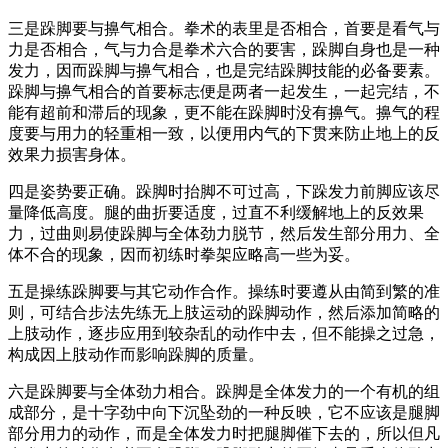
三是跺脚要与擤气相合。拳术的表里是否相合，首要是看气与
力是否相合，气与力合是拳术六合的要害，跺脚自身也是一种
发力，因而跺脚与擤气相合，也是完结跺脚技能的必备要素。
跺脚与擤气相合的首要标志便是两者一起发生，一起完结，不
能有超前和滞后的现象，更不能在跺脚时没有擤气。擤气的程
度要与用力的轻重相一致，以便用内气的下贯来防止地上的反
效果力损害身体。
四是姿势要正确。跺脚时抬脚不可过高，下跺发力前脚应该尽
量降低高度。腿的曲折要适度，过直不利缓解地上的反效果
力，过曲则易使跺脚与全体劲力脱节，然后发生部分用力、全
体不合的现象，因而初练时拳架应略高一些为妥。
五是操练跺脚要与其它动作合作。操练时要遵从由简到繁的准
则，可结合步法先练无上肢运动的跺脚动作，然后添加简略的
上肢动作，逐步应用到较杂乱的动作中去，但不能操之过急，
构成因上肢动作而影响跺脚的质量。
六是跺脚要与全体劲力相合。跺脚是全体发力的一个有机的组
成部分，是十字劲中向下沉坠劲的一种反映，它不应该是腿脚
部分用力的动作，而是全体发力时把腿脚催下去的，所以但凡