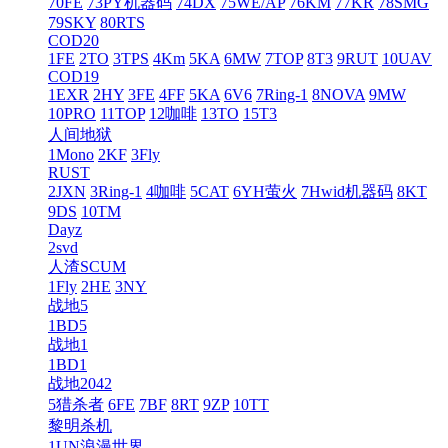
70FE
73PY机器码
74DX
75WE/AP
76KM
77KR
78SMG
79SKY
80RTS
COD20
1FE
2TO
3TPS
4Km
5KA
6MW
7TOP
8T3
9RUT
10UAV
COD19
1EXR
2HY
3FE
4FF
5KA
6V6
7Ring-1
8NOVA
9MW
10PRO
11TOP
12咖啡
13TO
15T3
人间地狱
1Mono
2KF
3Fly
RUST
2JXN
3Ring-1
4咖啡
5CAT
6YH萤火
7Hwid机器码
8KT
9DS
10TM
Dayz
2svd
人渣SCUM
1Fly
2HE
3NY
战地5
1BD5
战地1
1BD1
战地2042
5猎杀者
6FE
7BF
8RT
9ZP
10TT
黎明杀机
1UN浪漫世界