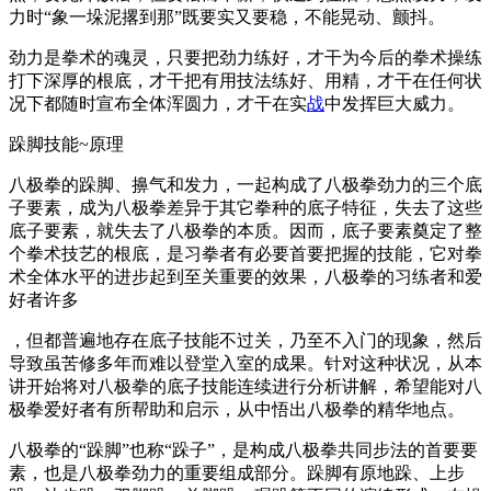
力时“象一垛泥撂到那”既要实又要稳，不能晃动、颤抖。
劲力是拳术的魂灵，只要把劲力练好，才干为今后的拳术操练
打下深厚的根底，才干把有用技法练好、用精，才干在任何状
况下都随时宣布全体浑圆力，才干在实
战
中发挥巨大威力。
跺脚技能~原理
八极拳的跺脚、擤气和发力，一起构成了八极拳劲力的三个底
子要素，成为八极拳差异于其它拳种的底子特征，失去了这些
底子要素，就失去了八极拳的本质。因而，底子要素奠定了整
个拳术技艺的根底，是习拳者有必要首要把握的技能，它对拳
术全体水平的进步起到至关重要的效果，八极拳的习练者和爱
好者许多
，但都普遍地存在底子技能不过关，乃至不入门的现象，然后
导致虽苦修多年而难以登堂入室的成果。针对这种状况，从本
讲开始将对八极拳的底子技能连续进行分析讲解，希望能对八
极拳爱好者有所帮助和启示，从中悟出八极拳的精华地点。
八极拳的“跺脚”也称“跺子”，是构成八极拳共同步法的首要要
素，也是八极拳劲力的重要组成部分。跺脚有原地跺、上步