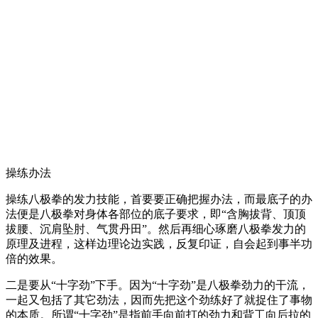
操练办法
操练八极拳的发力技能，首要要正确把握办法，而最底子的办
法便是八极拳对身体各部位的底子要求，即“含胸拔背、顶顶
拔腰、沉肩坠肘、气贯丹田”。然后再细心琢磨八极拳发力的
原理及进程，这样边理论边实践，反复印证，自会起到事半功
倍的效果。
二是要从“十字劲”下手。因为“十字劲”是八极拳劲力的干流，
一起又包括了其它劲法，因而先把这个劲练好了就捉住了事物
的本质。所谓“十字劲”是指前手向前打的劲力和背工向后拉的