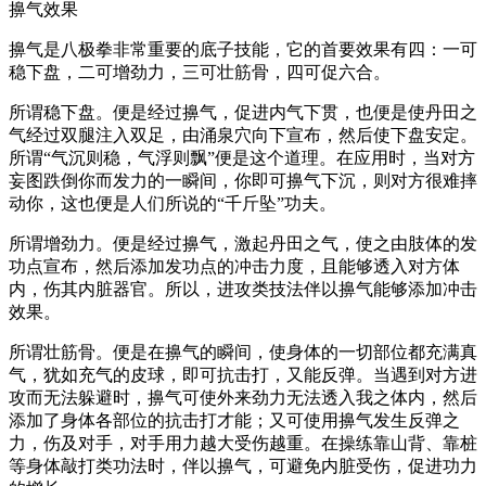
擤气效果
擤气是八极拳非常重要的底子技能，它的首要效果有四：一可
稳下盘，二可增劲力，三可壮筋骨，四可促六合。
所谓稳下盘。便是经过擤气，促进内气下贯，也便是使丹田之
气经过双腿注入双足，由涌泉穴向下宣布，然后使下盘安定。
所谓“气沉则稳，气浮则飘”便是这个道理。在应用时，当对方
妄图跌倒你而发力的一瞬间，你即可擤气下沉，则对方很难摔
动你，这也便是人们所说的“千斤坠”功夫。
所谓增劲力。便是经过擤气，激起丹田之气，使之由肢体的发
功点宣布，然后添加发功点的冲击力度，且能够透入对方体
内，伤其内脏器官。所以，进攻类技法伴以擤气能够添加冲击
效果。
所谓壮筋骨。便是在擤气的瞬间，使身体的一切部位都充满真
气，犹如充气的皮球，即可抗击打，又能反弹。当遇到对方进
攻而无法躲避时，擤气可使外来劲力无法透入我之体内，然后
添加了身体各部位的抗击打才能；又可使用擤气发生反弹之
力，伤及对手，对手用力越大受伤越重。在操练靠山背、靠桩
等身体敲打类功法时，伴以擤气，可避免内脏受伤，促进功力