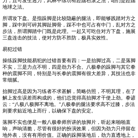
力，且可发生透力，武林中练功有蹬踹石滚之法，咱们是蹬踹
地球之法。
所谓攻下盘。是指跺脚是比较隐蔽的腿法，即能够践踏对方之
脚，踩中则可碎其脚趾脚骨，踩不中也可占有中门，乱对方之
步法，所谓脚踏中门既是此理。一起又可吃住对方下盘，施展
三盘连击的技法，使对方防不胜防，极具实效性。
易犯过错
操练跺脚技能易犯的过错首要有四：一是抬脚过高，二是落脚
不实，三是力点不明，四是劲力不合。八极拳的跺脚与其它拳
种的震脚不同，特别是与长拳的震脚有很大差异，其技法也非
常细腻。
抬脚过高是因为习练者不求甚解，简略仿照，不明其理，在了
解上发生误差而构成的，他们总觉得高抬脚才干使上劲。拳谚
云：“八极八极脚不离地。”八极拳的腿法要求高不过膝，步法
则要求贴近地上而行，以确保下盘的安定。
落脚不实也便是一般八极拳师所讲的放脚片，听起来啪啪直
响，声响清脆，尽管有很好的扮演效果，但因为劲力只停留在
地外表，没有有用价值。正确的跺脚落地后，劲力直透地上，