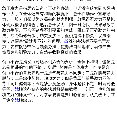
急于发力是指尽管知道了正确的办法，但还没有落实到实际动
作中去，在全体还没有和顺的状况下，急于在动作中宣布劲
力。一般人们都以为八极拳的劲力刚猛，总觉得不发力不足以
体现八极拳的特色，然后急于发力，图一时之快，成果导致了
劲力生硬、不合等诸多不利要素的生成，阻止了正确劲力的构
成。尽管勤修苦练，功夫没少下，但仍是得不偿失，发展缓
慢，这便是“欲速则不达”的道理。
战
胜的办法是不要急于发
力，要在慢练中细心领会办法，使办法自然地溶于动作中去，
然后逐步测验发力，自然会收到良好的效果。
劲力不合是指发力时达不到六合的要求，全体不和谐，也便是
老拳师讲的“打的不整”。所谓“整”便是全体发力，也便是合。
劲力不合的首要表现一是擤气与发力不同步；二是跺脚与发力
脱节；三是缺少竖颈、顶顶之力；四是背工与前手劲力不等，
背工向后偏斜等；五是缺少沉坠劲，身体起伏不定，时高时低
等等。
战
胜这些缺点的办法最好是由教师一一纠正，也能够由
功夫好的师兄代劳，习拳者要害是要用心领会，认真改正，才
干逐个
战
胜缺点。