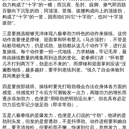
劲力构成了“十字”的一横；而沉肩、坠肘、跺脚、擤气即四肢
百骸向下沉坠的劲，同顶顶、竖颈、拔腰构成向上的顶拔劲，
构成了“十字”的一竖，因而咱们叫它“十字劲”，也叫“十字顶
拔劲”。
三是要挑选能够充沛体现八极拳劲力特色的动作来操练。这些
动作首要便是撑锤、迎面掌和怀有婴儿（马步顶肘），不管是
站桩培植内力，仍是试劲、放劲都从这几个动作下手，进行反
复操练。每个动作要一招一式地练，力求精确，牢记毛草，最
终由操练数量的堆集而到达质的变化。老拳师们讲：“怀有婴
儿不打到两万下，劲是出不来的”。而撑锤和迎面掌则应该“没
遍数地练，越多越好，要学到老练到老。”练久了自会体验到
其间奥妙无量。
四是要按部就班。操练时要先打暗劲领会办法在身体各方面的
感觉，待感觉对了今后方可测验发一点力，再随功力的增长而
逐步添加劲力，也便是“用暗劲把明劲逗出来”。但在具有必定
功力后也牢记少放足劲（即非常劲）。
五是八极拳练的是爆发力，也便是人们说的“寸劲”，他讲的是
劲到头发，但发的是督透劲，不是抖弹劲。动作进程要和婉自
然，要充沛放松，但要松而不懈，快速到位后，忽然发力，发