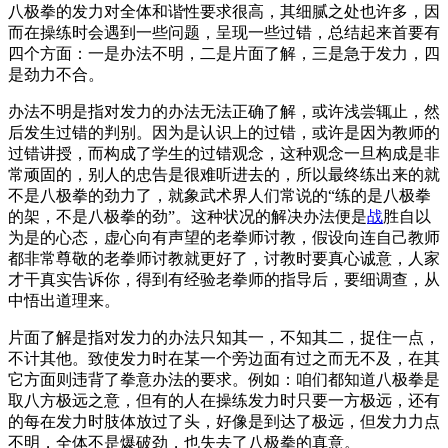
八极拳的发力对全体和谐性要求很高，其细腻之处也许多，因
而在操练时会遇到一些问题，呈现一些过错，总结起来首要有
四个方面：一是办法不明，二是片面了解，三是急于发力，四
是劲力不合。
办法不明是指对发力的办法无法正确了解，或许浅尝辄止，然
后发生过错的判别。因为是认识上的过错，或许是因为教师的
过错讲授，而构成了学生的过错观念，这种观念一旦构成是非
常顽固的，别人的忠告是很难听进去的，所以最终练出来的就
不是八极拳的劲力了，就象武术界人们常说的“练的是八极拳
的架，不是八极拳的劲”。这种状况的解决办法便是
战
胜自以
为是的心态，虚心向有声望的老拳师讨教，假设向连自己教师
都非常尊敬的老拳师讨教就更好了，讨教时要真心诚意，人家
才干真实告诉你，得到有经验老拳师的指导后，要细调查，从
中悟出道理来。
片面了解是指对发力的办法只知其一，不知其二，捉住一点，
不计其他。致使发力时在某一个旁边面有过之而无不及，在其
它方面则违背了拳意办法的要求。例如：咱们都知道八极拳是
取八方极远之意，但有的人在操练发力时只要一方极远，还有
的每在发力时肢体放过了头，好像是到达了极远，但发力力点
不明，全体不是爆破劲，也失去了八极拳的真意。