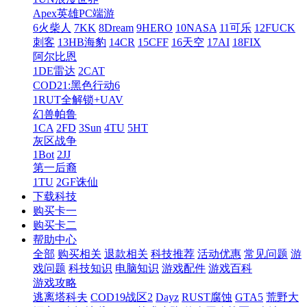
Apex英雄PC端游
6火柴人
7KK
8Dream
9HERO
10NASA
11可乐
12FUCK
刺客
13HB海豹
14CR
15CFF
16天空
17AI
18FIX
阿尔比恩
1DE雷达
2CAT
COD21:黑色行动6
1RUT全解锁+UAV
幻兽帕鲁
1CA
2FD
3Sun
4TU
5HT
灰区战争
1Bot
2JJ
第一后裔
1TU
2GF诛仙
下载科技
购买卡一
购买卡二
帮助中心
全部
购买相关
退款相关
科技推荐
活动优惠
常见问题
游
戏问题
科技知识
电脑知识
游戏配件
游戏百科
游戏攻略
逃离塔科夫
COD19战区2
Dayz
RUST腐蚀
GTA5
荒野大