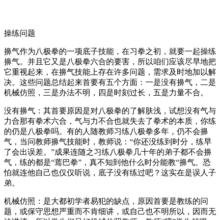
操练问题
擤气作为八极拳的一项底子技能，在习拳之初，就要一起操练
擤气。并且它又是八极拳六合的要害，所以咱们应该尽早地把
它重视起来，在擤气技能上存在许多问题，需求及时地加以解
决。这些问题总结起来首要有五个方面：一是没有擤气，二是
机械仿照，三是办法不明，四是时刻过长，五是力量不合。
没有擤气：其首要原因是对八极拳的了解肤浅，试想没有气与
力合那有拳术六合，气与力不合也就失去了拳术的本质，你练
的仍是八极拳吗。有的人随教师习练八极拳多年，仍不会擤
气，当问教师擤气技能时，教师说：“你还没练到时分，练早
了会出误差。”成果连随之习练八极拳几十年的弟子都不会擤
气，练的都是“蔫巴拳”，真不知到他什么时分能教“擤气。恐
怕就连他自己也仅仅听说，底子没有练过吧？这实在是误人子
弟。
机械仿照：是大都初学者易犯的缺点，原因首要是教练的问
题，或保守思想严重而不肯细讲，或自己也不明所以，因而无