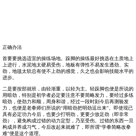
正确办法
首要要挑选适宜的操练场地。跺脚的操练最好挑选在土质地上
上进行，水泥地太硬易受伤，地板有弹性不易发生透劲、实
劲，地毯太软总有使不上劲的感觉，久之也会影响技能水平的
进步。
二是要按部就班，由轻渐重，以轻为主。轻跺脚也便是所说的
用暗劲，特别是初学者必定要注意不要简略发力，要经过多练
暗劲，使劲力和顺，周身和谐，经过一段时刻今后再测验发
力，也便是老拳师们所说的“用暗劲把明劲逗出来”。即使现已
具有必定功力今后，也要少打明劲，更要少放足劲（即非常
劲），避免构成过错的动力定型，乃至受伤。过错的东西一旦
构成并养成习气，今后改起来就难了，即所谓“学拳简略改拳
难”便是这个道理。