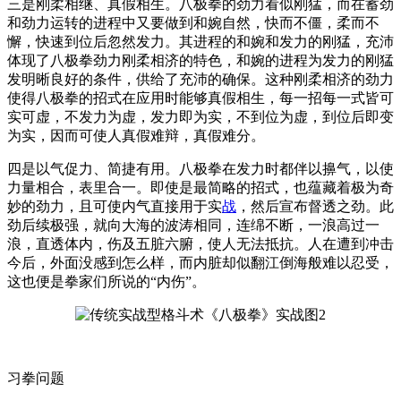
三是刚柔相继、真假相生。八极拳的劲力看似刚猛，而在蓄劲
和劲力运转的进程中又要做到和婉自然，快而不僵，柔而不
懈，快速到位后忽然发力。其进程的和婉和发力的刚猛，充沛
体现了八极拳劲力刚柔相济的特色，和婉的进程为发力的刚猛
发明晰良好的条件，供给了充沛的确保。这种刚柔相济的劲力
使得八极拳的招式在应用时能够真假相生，每一招每一式皆可
实可虚，不发力为虚，发力即为实，不到位为虚，到位后即变
为实，因而可使人真假难辩，真假难分。
四是以气促力、简捷有用。八极拳在发力时都伴以擤气，以使
力量相合，表里合一。即使是最简略的招式，也蕴藏着极为奇
妙的劲力，且可使内气直接用于实
战
，然后宣布督透之劲。此
劲后续极强，就向大海的波涛相同，连绵不断，一浪高过一
浪，直透体内，伤及五脏六腑，使人无法抵抗。人在遭到冲击
今后，外面没感到怎么样，而内脏却似翻江倒海般难以忍受，
这也便是拳家们所说的“内伤”。
习拳问题