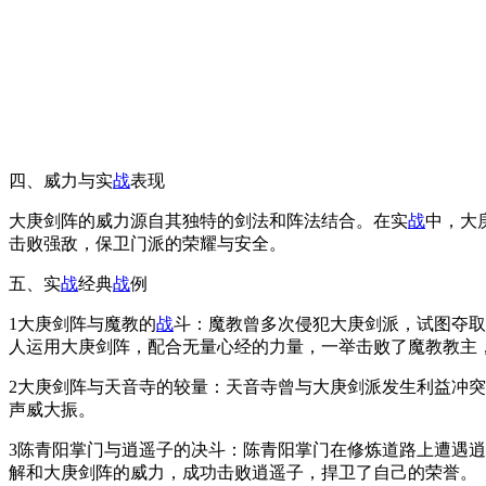
四、威力与实
战
表现
大庚剑阵的威力源自其独特的剑法和阵法结合。在实
战
中，大
击败强敌，保卫门派的荣耀与安全。
五、实
战
经典
战
例
1大庚剑阵与魔教的
战
斗：魔教曾多次侵犯大庚剑派，试图夺取
人运用大庚剑阵，配合无量心经的力量，一举击败了魔教教主
2大庚剑阵与天音寺的较量：天音寺曾与大庚剑派发生利益冲
声威大振。
3陈青阳掌门与逍遥子的决斗：陈青阳掌门在修炼道路上遭遇
解和大庚剑阵的威力，成功击败逍遥子，捍卫了自己的荣誉。