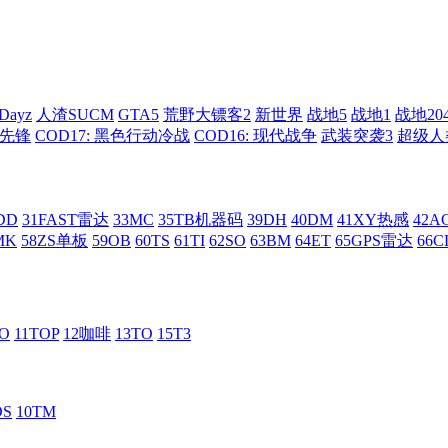
Dayz
人渣SUCM
GTA5
荒野大镖客2
新世界
战地5
战地1
战地20
: 先锋
COD17: 黑色行动冷战
COD16: 现代战争
武装突袭3
超级人
DD
31FAST雷达
33MC
35TB机器码
39DH
40DM
41XY热感
42
MK
58ZS单板
59OB
60TS
61TI
62SO
63BM
64ET
65GPS雷达
66C
RO
11TOP
12咖啡
13TO
15T3
DS
10TM