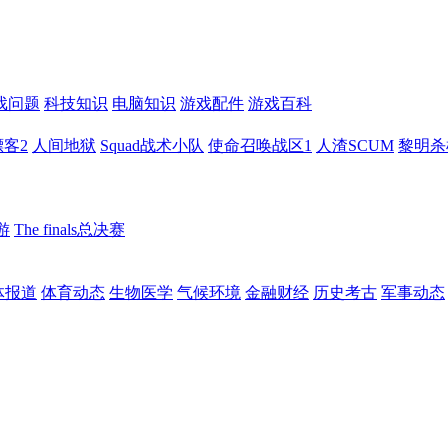
戏问题
科技知识
电脑知识
游戏配件
游戏百科
客2
人间地狱
Squad战术小队
使命召唤战区1
人渣SCUM
黎明杀
游
The finals总决赛
体报道
体育动态
生物医学
气候环境
金融财经
历史考古
军事动态