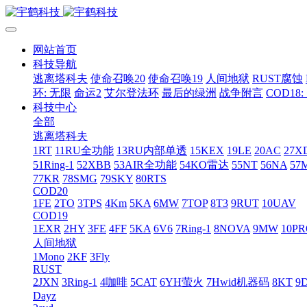
网站首页
科技导航
逃离塔科夫
使命召唤20
使命召唤19
人间地狱
RUST腐蚀
环: 无限
命运2
艾尔登法环
最后的绿洲
战争附言
COD18
科技中心
全部
逃离塔科夫
1RT
11RU全功能
13RU内部单透
15KEX
19LE
20AC
27X
51Ring-1
52XBB
53AIR全功能
54KO雷达
55NT
56NA
57
77KR
78SMG
79SKY
80RTS
COD20
1FE
2TO
3TPS
4Km
5KA
6MW
7TOP
8T3
9RUT
10UAV
COD19
1EXR
2HY
3FE
4FF
5KA
6V6
7Ring-1
8NOVA
9MW
10P
人间地狱
1Mono
2KF
3Fly
RUST
2JXN
3Ring-1
4咖啡
5CAT
6YH萤火
7Hwid机器码
8KT
9
Dayz