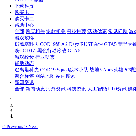
下载科技
购买卡一
购买卡二
帮助中心
全部
购买相关
退款相关
科技推荐
活动优惠
常见问题
游
游戏攻略
逃离塔科夫
COD19战区2
Dayz
RUST腐蚀
GTA5
荒野大镖
唤COD17: 黑色行动冷战
GTA6
游戏经验
行业动态
辅助动态
逃离塔科夫
COD19
Squad战术小队
战地5
Apex英雄PC端
聚合标签
网站地图
站内搜索
新闻资讯
全部
新闻动态
海外资讯
科技资讯
人工智能
UF0资讯
媒
<
Previous
>
Next