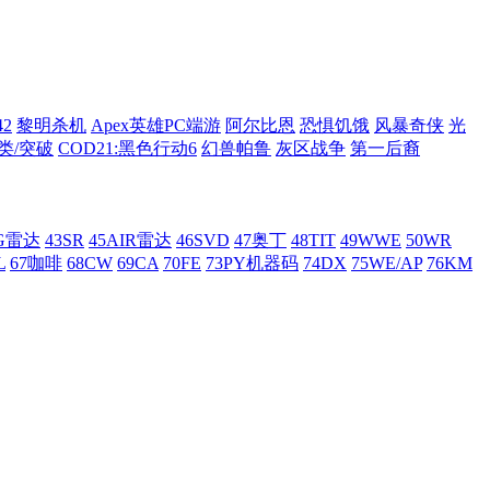
42
黎明杀机
Apex英雄PC端游
阿尔比恩
恐惧饥饿
风暴奇侠
光
类/突破
COD21:黑色行动6
幻兽帕鲁
灰区战争
第一后裔
AG雷达
43SR
45AIR雷达
46SVD
47奥丁
48TIT
49WWE
50WR
L
67咖啡
68CW
69CA
70FE
73PY机器码
74DX
75WE/AP
76KM