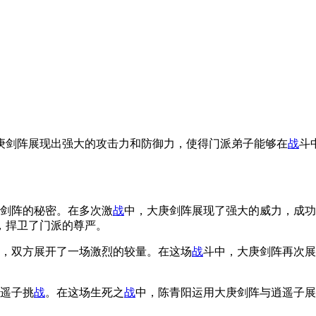
庚剑阵展现出强大的攻击力和防御力，使得门派弟子能够在
战
斗
剑阵的秘密。在多次激
战
中，大庚剑阵展现了强大的威力，成功
，捍卫了门派的尊严。
突，双方展开了一场激烈的较量。在这场
战
斗中，大庚剑阵再次展
逍遥子挑
战
。在这场生死之
战
中，陈青阳运用大庚剑阵与逍遥子展