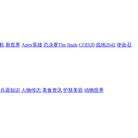
机
新世界
Apex英雄
总决赛The finals
COD20
战地2042
使命召
兵器知识
人物传志
美食资讯
护肤美容
动物世界