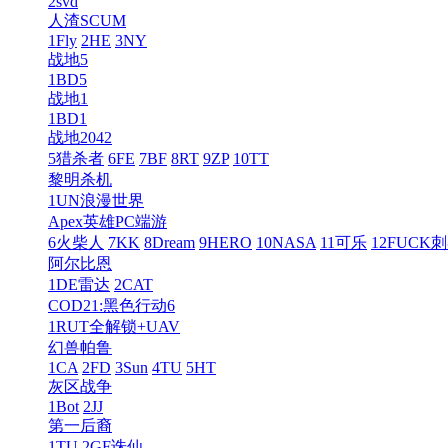
2svd
人渣SCUM
1Fly
2HE
3NY
战地5
1BD5
战地1
1BD1
战地2042
5猎杀者
6FE
7BF
8RT
9ZP
10TT
黎明杀机
1UN浪漫世界
Apex英雄PC端游
6火柴人
7KK
8Dream
9HERO
10NASA
11可乐
12FUCK
阿尔比恩
1DE雷达
2CAT
COD21:黑色行动6
1RUT全解锁+UAV
幻兽帕鲁
1CA
2FD
3Sun
4TU
5HT
灰区战争
1Bot
2JJ
第一后裔
1TU
2GF诛仙