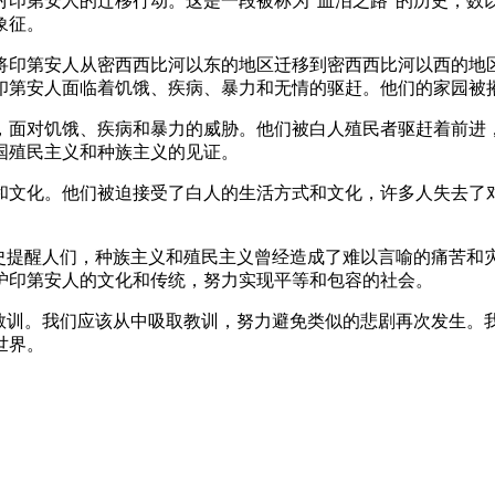
对印第安人的迁移行动。这是一段被称为“血泪之路”的历史，
象征。
定将印第安人从密西西比河以东的地区迁移到密西西比河以西的
印第安人面临着饥饿、疾病、暴力和无情的驱赶。他们的家园被
，面对饥饿、疾病和暴力的威胁。他们被白人殖民者驱赶着前进
国殖民主义和种族主义的见证。
和文化。他们被迫接受了白人的生活方式和文化，许多人失去了
历史提醒人们，种族主义和殖民主义曾经造成了难以言喻的痛苦和
护印第安人的文化和传统，努力实现平等和包容的社会。
刻教训。我们应该从中吸取教训，努力避免类似的悲剧再次发生。
世界。