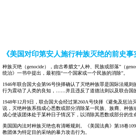
《美国对印第安人施行种族灭绝的前史事
种族灭绝（genocide），由古希腊文“人种、民族或部落”（g
统治》一书中提出，最初指“一个国家或一个民族的消除”。
1946年联合国大会第96号抉择确认了灭绝种族罪是国际法规
行为震动了人类的良知，……并且违反了道德法则以及联合国
1948年12月9日，联合国大会经过第260A号抉择《避免及
说，灭绝种族系指成心悉数或部分消除某一民族、族裔、种族或
成心使该团体处于某种日子情况下，以消除其悉数或部分的生命
美国国内法对种族灭绝也有清晰规则。《美国法典》第18卷1
教团体为特定目的采纳的暴力攻击行为。