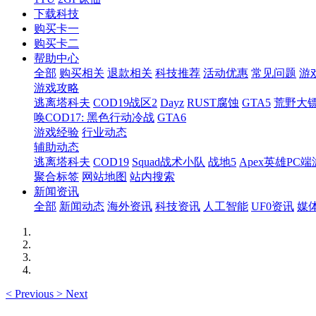
下载科技
购买卡一
购买卡二
帮助中心
全部
购买相关
退款相关
科技推荐
活动优惠
常见问题
游
游戏攻略
逃离塔科夫
COD19战区2
Dayz
RUST腐蚀
GTA5
荒野大镖
唤COD17: 黑色行动冷战
GTA6
游戏经验
行业动态
辅助动态
逃离塔科夫
COD19
Squad战术小队
战地5
Apex英雄PC端
聚合标签
网站地图
站内搜索
新闻资讯
全部
新闻动态
海外资讯
科技资讯
人工智能
UF0资讯
媒
<
Previous
>
Next