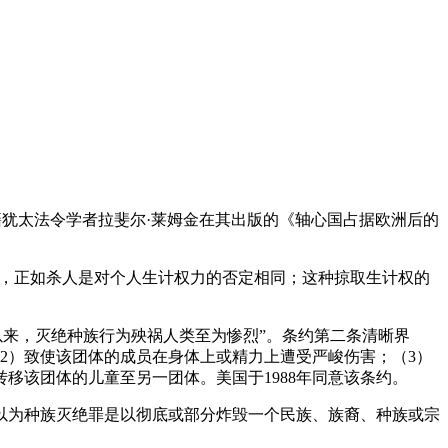
词由波兰籍犹太法令学者拉斐尔·莱姆金在其出版的《轴心国占据欧洲后的
否定，正如杀人是对个人生计权力的否定相同；这种掠取生计权的
有史以来，灭绝种族行为殃祸人类至为惨烈”。条约第二条清晰界
2）致使该团体的成员在身体上或精力上遭受严峻伤害；（3）
移该团体的儿童至另一团体。美国于1988年同意该条约。
，以为种族灭绝罪是以彻底或部分炸毁一个民族、族裔、种族或宗