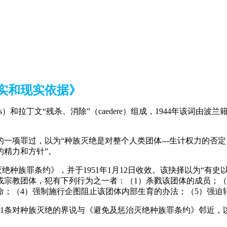
实和现实依据》
enos）和拉丁文“残杀、消除”（caedere）组成，1944年该
则的一项罪过，以为“种族灭绝是对整个人类团体---生计权力的
的精力和方针”。
惩治灭绝种族罪条约》，并于1951年1月12日收效。该抉择以为“
宗教团体，犯有下列行为之一者：（1）杀戮该团体的成员；（
；（4）强制施行企图阻止该团体内部生育的办法；（5）强迫转
091条对种族灭绝的界说与《避免及惩治灭绝种族罪条约》邻近