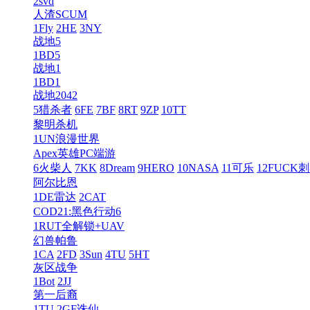
2svd
人渣SCUM
1Fly
2HE
3NY
战地5
1BD5
战地1
1BD1
战地2042
5猎杀者
6FE
7BF
8RT
9ZP
10TT
黎明杀机
1UN浪漫世界
Apex英雄PC端游
6火柴人
7KK
8Dream
9HERO
10NASA
11可乐
12FUCK
阿尔比恩
1DE雷达
2CAT
COD21:黑色行动6
1RUT全解锁+UAV
幻兽帕鲁
1CA
2FD
3Sun
4TU
5HT
灰区战争
1Bot
2JJ
第一后裔
1TU
2GF诛仙