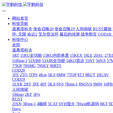
网站首页
科技导航
逃离塔科夫
使命召唤20
使命召唤19
人间地狱
RUST腐蚀
环: 无限
命运2
艾尔登法环
最后的绿洲
战争附言
COD18
科技中心
全部
逃离塔科夫
1RT
11RU全功能
13RU内部单透
15KEX
19LE
20AC
27X
51Ring-1
52XBB
53AIR全功能
54KO雷达
55NT
56NA
57
77KR
78SMG
79SKY
80RTS
COD20
1FE
2TO
3TPS
4Km
5KA
6MW
7TOP
8T3
9RUT
10UAV
COD19
1EXR
2HY
3FE
4FF
5KA
6V6
7Ring-1
8NOVA
9MW
10P
人间地狱
1Mono
2KF
3Fly
RUST
2JXN
3Ring-1
4咖啡
5CAT
6YH萤火
7Hwid机器码
8KT
9
Dayz