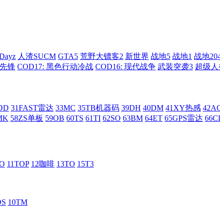
Dayz
人渣SUCM
GTA5
荒野大镖客2
新世界
战地5
战地1
战地20
: 先锋
COD17: 黑色行动冷战
COD16: 现代战争
武装突袭3
超级人
DD
31FAST雷达
33MC
35TB机器码
39DH
40DM
41XY热感
42
MK
58ZS单板
59OB
60TS
61TI
62SO
63BM
64ET
65GPS雷达
66C
RO
11TOP
12咖啡
13TO
15T3
DS
10TM