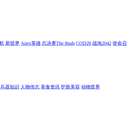
机
新世界
Apex英雄
总决赛The finals
COD20
战地2042
使命召
兵器知识
人物传志
美食资讯
护肤美容
动物世界