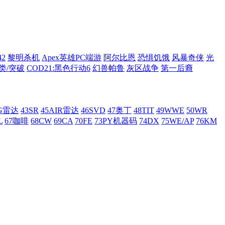
42
黎明杀机
Apex英雄PC端游
阿尔比恩
恐惧饥饿
风暴奇侠
光
类/突破
COD21:黑色行动6
幻兽帕鲁
灰区战争
第一后裔
AG雷达
43SR
45AIR雷达
46SVD
47奥丁
48TIT
49WWE
50WR
L
67咖啡
68CW
69CA
70FE
73PY机器码
74DX
75WE/AP
76KM