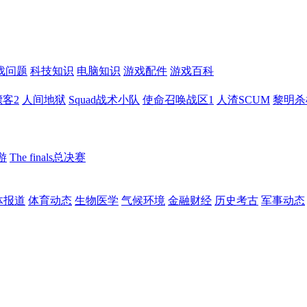
戏问题
科技知识
电脑知识
游戏配件
游戏百科
客2
人间地狱
Squad战术小队
使命召唤战区1
人渣SCUM
黎明杀
游
The finals总决赛
体报道
体育动态
生物医学
气候环境
金融财经
历史考古
军事动态