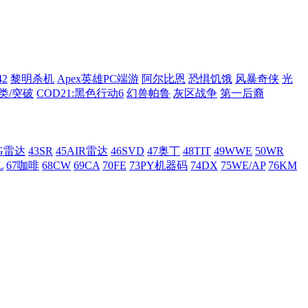
42
黎明杀机
Apex英雄PC端游
阿尔比恩
恐惧饥饿
风暴奇侠
光
类/突破
COD21:黑色行动6
幻兽帕鲁
灰区战争
第一后裔
AG雷达
43SR
45AIR雷达
46SVD
47奥丁
48TIT
49WWE
50WR
L
67咖啡
68CW
69CA
70FE
73PY机器码
74DX
75WE/AP
76KM