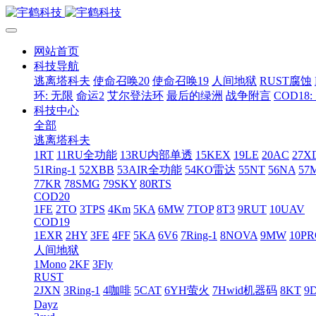
网站首页
科技导航
逃离塔科夫
使命召唤20
使命召唤19
人间地狱
RUST腐蚀
环: 无限
命运2
艾尔登法环
最后的绿洲
战争附言
COD18
科技中心
全部
逃离塔科夫
1RT
11RU全功能
13RU内部单透
15KEX
19LE
20AC
27X
51Ring-1
52XBB
53AIR全功能
54KO雷达
55NT
56NA
57
77KR
78SMG
79SKY
80RTS
COD20
1FE
2TO
3TPS
4Km
5KA
6MW
7TOP
8T3
9RUT
10UAV
COD19
1EXR
2HY
3FE
4FF
5KA
6V6
7Ring-1
8NOVA
9MW
10P
人间地狱
1Mono
2KF
3Fly
RUST
2JXN
3Ring-1
4咖啡
5CAT
6YH萤火
7Hwid机器码
8KT
9
Dayz