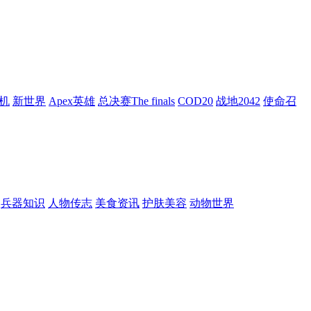
机
新世界
Apex英雄
总决赛The finals
COD20
战地2042
使命召
兵器知识
人物传志
美食资讯
护肤美容
动物世界