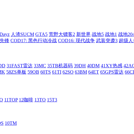
Dayz
人渣SUCM
GTA5
荒野大镖客2
新世界
战地5
战地1
战地20
: 先锋
COD17: 黑色行动冷战
COD16: 现代战争
武装突袭3
超级人
DD
31FAST雷达
33MC
35TB机器码
39DH
40DM
41XY热感
42
MK
58ZS单板
59OB
60TS
61TI
62SO
63BM
64ET
65GPS雷达
66C
RO
11TOP
12咖啡
13TO
15T3
DS
10TM