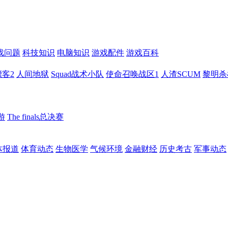
戏问题
科技知识
电脑知识
游戏配件
游戏百科
客2
人间地狱
Squad战术小队
使命召唤战区1
人渣SCUM
黎明杀
游
The finals总决赛
体报道
体育动态
生物医学
气候环境
金融财经
历史考古
军事动态