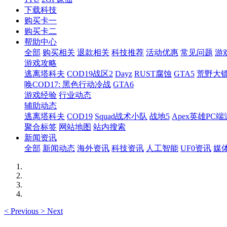
下载科技
购买卡一
购买卡二
帮助中心
全部
购买相关
退款相关
科技推荐
活动优惠
常见问题
游
游戏攻略
逃离塔科夫
COD19战区2
Dayz
RUST腐蚀
GTA5
荒野大镖
唤COD17: 黑色行动冷战
GTA6
游戏经验
行业动态
辅助动态
逃离塔科夫
COD19
Squad战术小队
战地5
Apex英雄PC端
聚合标签
网站地图
站内搜索
新闻资讯
全部
新闻动态
海外资讯
科技资讯
人工智能
UF0资讯
媒
<
Previous
>
Next