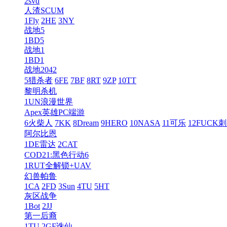
2svd
人渣SCUM
1Fly
2HE
3NY
战地5
1BD5
战地1
1BD1
战地2042
5猎杀者
6FE
7BF
8RT
9ZP
10TT
黎明杀机
1UN浪漫世界
Apex英雄PC端游
6火柴人
7KK
8Dream
9HERO
10NASA
11可乐
12FUCK
阿尔比恩
1DE雷达
2CAT
COD21:黑色行动6
1RUT全解锁+UAV
幻兽帕鲁
1CA
2FD
3Sun
4TU
5HT
灰区战争
1Bot
2JJ
第一后裔
1TU
2GF诛仙