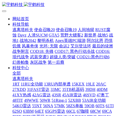
网站首页
科技导航
逃离塔科夫
使命召唤20
使命召唤19
人间地狱
RUST腐
蚀
Dayz
人渣SUCM
GTA5
荒野大镖客2
新世界
战地5
战
地1
战地2042
黎明杀机
Apex英雄PC端游
阿尔比恩
恐惧
饥饿
风暴奇侠
光环: 无限
命运2
艾尔登法环
最后的绿洲
战争附言
COD18: 先锋
COD17: 黑色行动冷战
COD16:
现代战争
武装突袭3
超级人类/突破
COD21:黑色行动6
幻兽帕鲁
灰区战争
第一后裔
科技中心
全部
逃离塔科夫
1RT
11RU全功能
13RU内部单透
15KEX
19LE
20AC
27XDD
31FAST雷达
33MC
35TB机器码
39DH
40DM
41XY热感
42AG雷达
43SR
45AIR雷达
46SVD
47奥丁
48TIT
49WWE
50WR
51Ring-1
52XBB
53AIR全功能
54KO雷达
55NT
56NA
57MK
58ZS单板
59OB
60TS
61TI
62SO
63BM
64ET
65GPS雷达
66CL
67咖啡
68CW
69CA