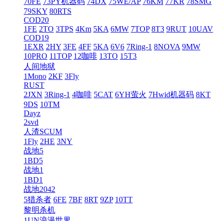
70FE
73PY机器码
74DX
75WE/AP
76KM
77KR
78SMG
79SKY
80RTS
COD20
1FE
2TO
3TPS
4Km
5KA
6MW
7TOP
8T3
9RUT
10UAV
COD19
1EXR
2HY
3FE
4FF
5KA
6V6
7Ring-1
8NOVA
9MW
10PRO
11TOP
12咖啡
13TO
15T3
人间地狱
1Mono
2KF
3Fly
RUST
2JXN
3Ring-1
4咖啡
5CAT
6YH萤火
7Hwid机器码
8KT
9DS
10TM
Dayz
2svd
人渣SCUM
1Fly
2HE
3NY
战地5
1BD5
战地1
1BD1
战地2042
5猎杀者
6FE
7BF
8RT
9ZP
10TT
黎明杀机
1UN浪漫世界