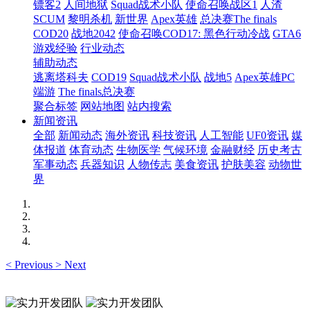
镖客2
人间地狱
Squad战术小队
使命召唤战区1
人渣
SCUM
黎明杀机
新世界
Apex英雄
总决赛The finals
COD20
战地2042
使命召唤COD17: 黑色行动冷战
GTA6
游戏经验
行业动态
辅助动态
逃离塔科夫
COD19
Squad战术小队
战地5
Apex英雄PC
端游
The finals总决赛
聚合标签
网站地图
站内搜索
新闻资讯
全部
新闻动态
海外资讯
科技资讯
人工智能
UF0资讯
媒
体报道
体育动态
生物医学
气候环境
金融财经
历史考古
军事动态
兵器知识
人物传志
美食资讯
护肤美容
动物世
界
<
Previous
>
Next