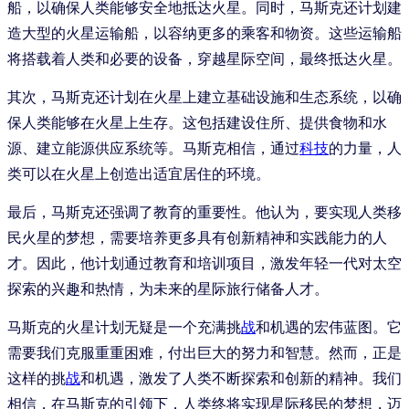
船，以确保人类能够安全地抵达火星。同时，马斯克还计划建
造大型的火星运输船，以容纳更多的乘客和物资。这些运输船
将搭载着人类和必要的设备，穿越星际空间，最终抵达火星。
其次，马斯克还计划在火星上建立基础设施和生态系统，以确
保人类能够在火星上生存。这包括建设住所、提供食物和水
源、建立能源供应系统等。马斯克相信，通过
科技
的力量，人
类可以在火星上创造出适宜居住的环境。
最后，马斯克还强调了教育的重要性。他认为，要实现人类移
民火星的梦想，需要培养更多具有创新精神和实践能力的人
才。因此，他计划通过教育和培训项目，激发年轻一代对太空
探索的兴趣和热情，为未来的星际旅行储备人才。
马斯克的火星计划无疑是一个充满挑
战
和机遇的宏伟蓝图。它
需要我们克服重重困难，付出巨大的努力和智慧。然而，正是
这样的挑
战
和机遇，激发了人类不断探索和创新的精神。我们
相信，在马斯克的引领下，人类终将实现星际移民的梦想，迈