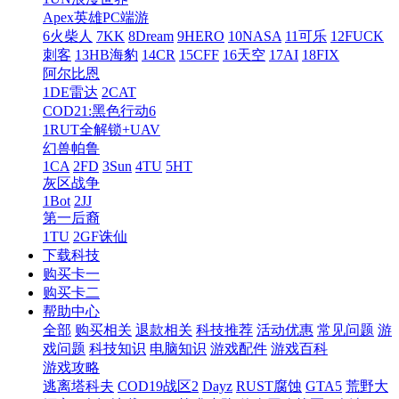
Apex英雄PC端游
6火柴人
7KK
8Dream
9HERO
10NASA
11可乐
12FUCK
刺客
13HB海豹
14CR
15CFF
16天空
17AI
18FIX
阿尔比恩
1DE雷达
2CAT
COD21:黑色行动6
1RUT全解锁+UAV
幻兽帕鲁
1CA
2FD
3Sun
4TU
5HT
灰区战争
1Bot
2JJ
第一后裔
1TU
2GF诛仙
下载科技
购买卡一
购买卡二
帮助中心
全部
购买相关
退款相关
科技推荐
活动优惠
常见问题
游
戏问题
科技知识
电脑知识
游戏配件
游戏百科
游戏攻略
逃离塔科夫
COD19战区2
Dayz
RUST腐蚀
GTA5
荒野大