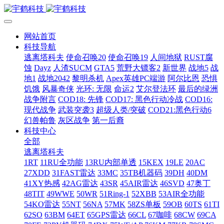
网站首页
科技导航
逃离塔科夫
使命召唤20
使命召唤19
人间地狱
RUST腐
蚀
Dayz
人渣SUCM
GTA5
荒野大镖客2
新世界
战地5
战
地1
战地2042
黎明杀机
Apex英雄PC端游
阿尔比恩
恐惧
饥饿
风暴奇侠
光环: 无限
命运2
艾尔登法环
最后的绿洲
战争附言
COD18: 先锋
COD17: 黑色行动冷战
COD16:
现代战争
武装突袭3
超级人类/突破
COD21:黑色行动6
幻兽帕鲁
灰区战争
第一后裔
科技中心
全部
逃离塔科夫
1RT
11RU全功能
13RU内部单透
15KEX
19LE
20AC
27XDD
31FAST雷达
33MC
35TB机器码
39DH
40DM
41XY热感
42AG雷达
43SR
45AIR雷达
46SVD
47奥丁
48TIT
49WWE
50WR
51Ring-1
52XBB
53AIR全功能
54KO雷达
55NT
56NA
57MK
58ZS单板
59OB
60TS
61TI
62SO
63BM
64ET
65GPS雷达
66CL
67咖啡
68CW
69CA