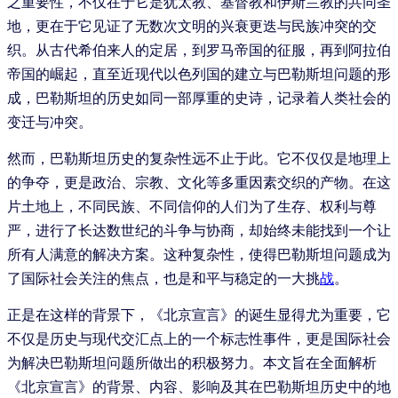
之重要性，不仅在于它是犹太教、基督教和伊斯兰教的共同圣
地，更在于它见证了无数次文明的兴衰更迭与民族冲突的交
织。从古代希伯来人的定居，到罗马帝国的征服，再到阿拉伯
帝国的崛起，直至近现代以色列国的建立与巴勒斯坦问题的形
成，巴勒斯坦的历史如同一部厚重的史诗，记录着人类社会的
变迁与冲突。
然而，巴勒斯坦历史的复杂性远不止于此。它不仅仅是地理上
的争夺，更是政治、宗教、文化等多重因素交织的产物。在这
片土地上，不同民族、不同信仰的人们为了生存、权利与尊
严，进行了长达数世纪的斗争与协商，却始终未能找到一个让
所有人满意的解决方案。这种复杂性，使得巴勒斯坦问题成为
了国际社会关注的焦点，也是和平与稳定的一大挑
战
。
正是在这样的背景下，《北京宣言》的诞生显得尤为重要，它
不仅是历史与现代交汇点上的一个标志性事件，更是国际社会
为解决巴勒斯坦问题所做出的积极努力。本文旨在全面解析
《北京宣言》的背景、内容、影响及其在巴勒斯坦历史中的地