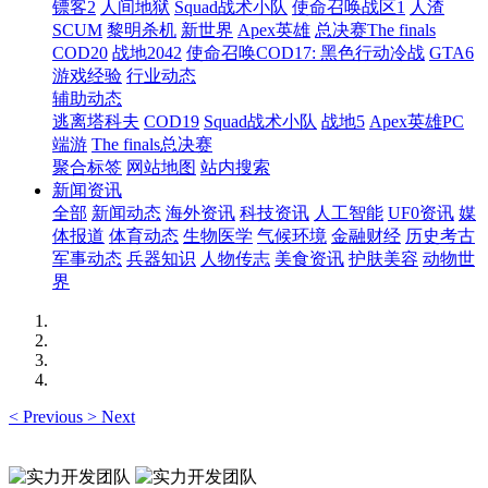
镖客2
人间地狱
Squad战术小队
使命召唤战区1
人渣
SCUM
黎明杀机
新世界
Apex英雄
总决赛The finals
COD20
战地2042
使命召唤COD17: 黑色行动冷战
GTA6
游戏经验
行业动态
辅助动态
逃离塔科夫
COD19
Squad战术小队
战地5
Apex英雄PC
端游
The finals总决赛
聚合标签
网站地图
站内搜索
新闻资讯
全部
新闻动态
海外资讯
科技资讯
人工智能
UF0资讯
媒
体报道
体育动态
生物医学
气候环境
金融财经
历史考古
军事动态
兵器知识
人物传志
美食资讯
护肤美容
动物世
界
<
Previous
>
Next