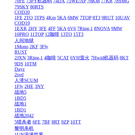
70FE
73PY机器码
74DX
75WE/AP
76KM
77KR
78SMG
79SKY
80RTS
COD20
1FE
2TO
3TPS
4Km
5KA
6MW
7TOP
8T3
9RUT
10UAV
COD19
1EXR
2HY
3FE
4FF
5KA
6V6
7Ring-1
8NOVA
9MW
10PRO
11TOP
12咖啡
13TO
15T3
人间地狱
1Mono
2KF
3Fly
RUST
2JXN
3Ring-1
4咖啡
5CAT
6YH萤火
7Hwid机器码
8KT
9DS
10TM
Dayz
2svd
人渣SCUM
1Fly
2HE
3NY
战地5
1BD5
战地1
1BD1
战地2042
5猎杀者
6FE
7BF
8RT
9ZP
10TT
黎明杀机
1UN浪漫世界