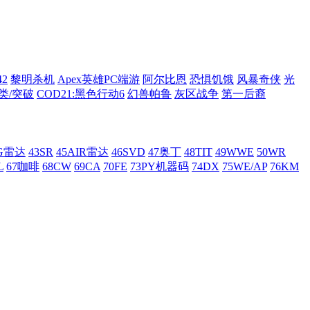
42
黎明杀机
Apex英雄PC端游
阿尔比恩
恐惧饥饿
风暴奇侠
光
类/突破
COD21:黑色行动6
幻兽帕鲁
灰区战争
第一后裔
AG雷达
43SR
45AIR雷达
46SVD
47奥丁
48TIT
49WWE
50WR
L
67咖啡
68CW
69CA
70FE
73PY机器码
74DX
75WE/AP
76KM