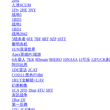
2svd
人渣SCUM
1Fly
2HE
3NY
战地5
1BD5
战地1
1BD1
战地2042
5猎杀者
6FE
7BF
8RT
9ZP
10TT
黎明杀机
1UN浪漫世界
Apex英雄PC端游
6火柴人
7KK
8Dream
9HERO
10NASA
11可乐
12FUCK
阿尔比恩
1DE雷达
2CAT
COD21:黑色行动6
1RUT全解锁+UAV
幻兽帕鲁
1CA
2FD
3Sun
4TU
5HT
灰区战争
1Bot
2JJ
第一后裔
1TU
2GF诛仙