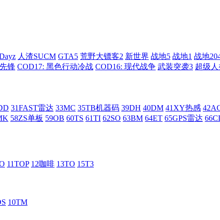
Dayz
人渣SUCM
GTA5
荒野大镖客2
新世界
战地5
战地1
战地20
: 先锋
COD17: 黑色行动冷战
COD16: 现代战争
武装突袭3
超级人
DD
31FAST雷达
33MC
35TB机器码
39DH
40DM
41XY热感
42
MK
58ZS单板
59OB
60TS
61TI
62SO
63BM
64ET
65GPS雷达
66C
RO
11TOP
12咖啡
13TO
15T3
DS
10TM