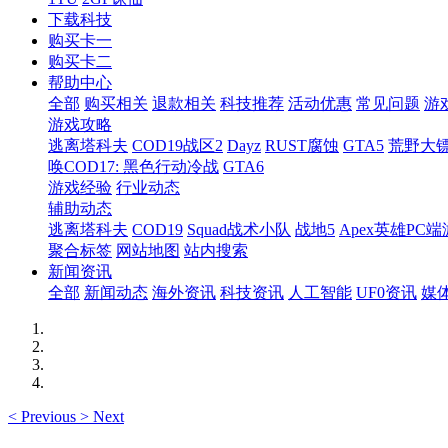
下载科技
购买卡一
购买卡二
帮助中心
全部
购买相关
退款相关
科技推荐
活动优惠
常见问题
游
游戏攻略
逃离塔科夫
COD19战区2
Dayz
RUST腐蚀
GTA5
荒野大镖
唤COD17: 黑色行动冷战
GTA6
游戏经验
行业动态
辅助动态
逃离塔科夫
COD19
Squad战术小队
战地5
Apex英雄PC端
聚合标签
网站地图
站内搜索
新闻资讯
全部
新闻动态
海外资讯
科技资讯
人工智能
UF0资讯
媒
<
Previous
>
Next