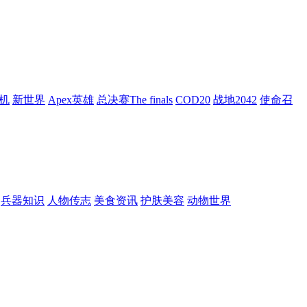
机
新世界
Apex英雄
总决赛The finals
COD20
战地2042
使命召
兵器知识
人物传志
美食资讯
护肤美容
动物世界