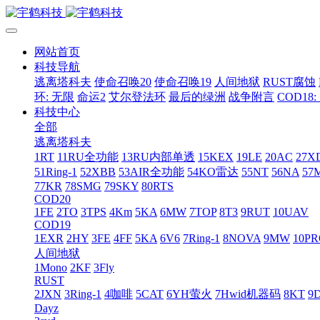
网站首页
科技导航
逃离塔科夫
使命召唤20
使命召唤19
人间地狱
RUST腐蚀
环: 无限
命运2
艾尔登法环
最后的绿洲
战争附言
COD18
科技中心
全部
逃离塔科夫
1RT
11RU全功能
13RU内部单透
15KEX
19LE
20AC
27X
51Ring-1
52XBB
53AIR全功能
54KO雷达
55NT
56NA
57
77KR
78SMG
79SKY
80RTS
COD20
1FE
2TO
3TPS
4Km
5KA
6MW
7TOP
8T3
9RUT
10UAV
COD19
1EXR
2HY
3FE
4FF
5KA
6V6
7Ring-1
8NOVA
9MW
10P
人间地狱
1Mono
2KF
3Fly
RUST
2JXN
3Ring-1
4咖啡
5CAT
6YH萤火
7Hwid机器码
8KT
9
Dayz