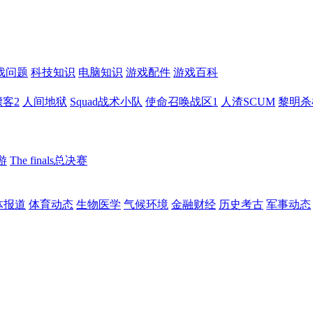
戏问题
科技知识
电脑知识
游戏配件
游戏百科
客2
人间地狱
Squad战术小队
使命召唤战区1
人渣SCUM
黎明杀
游
The finals总决赛
体报道
体育动态
生物医学
气候环境
金融财经
历史考古
军事动态